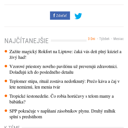
Zdieľať
3 Dni
Týždeň
Mesiac
NAJČÍTANEJŠIE
Zažite magický Rokfort na Liptove: čaká vás deň plný kúziel a
živý had!
Vzorové priestory nového pavilónu už preverujú zdravotníci.
Dolaďujú ich do posledného detailu
Teplomer stúpa, rituál zostáva nedotknutý: Prečo káva a čaj v
lete nemiznú, len menia tvár
Tropické šestonedelie. Čo robia horúčavy s telom mamy a
bábätka?
SPP pokračuje v napĺňaní zásobníkov plynu. Druhý míľnik
splní s predstihom
K TÉME