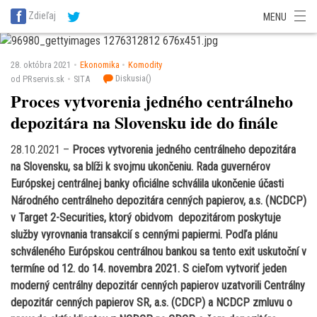
SITA Energetika
SITA Zdravotníctvo
SITA Financie
SITA Doprava
Zdieľaj
MENU
SITA Potravinárstvo
SITA Reality
SITA Školstvo
SITA Vidiek
28. októbra 2021
Ekonomika
Komodity
Diskusia(
)
od PRservis.sk
SITA
Proces vytvorenia jedného centrálneho
depozitára na Slovensku ide do finále
28.10.2021 –
Proces vytvorenia jedného centrálneho depozitára
na Slovensku, sa blíži k svojmu ukončeniu. Rada guvernérov
Európskej centrálnej banky oficiálne schválila ukončenie účasti
Národného centrálneho depozitára cenných papierov, a.s. (NCDCP)
v Target 2-Securities, ktorý obidvom depozitárom poskytuje
služby vyrovnania transakcií s cennými papiermi. Podľa plánu
schváleného Európskou centrálnou bankou sa tento exit uskutoční v
termíne od 12. do 14. novembra 2021. S cieľom vytvoriť jeden
moderný centrálny depozitár cenných papierov uzatvorili Centrálny
depozitár cenných papierov SR, a.s. (CDCP) a NCDCP zmluvu o