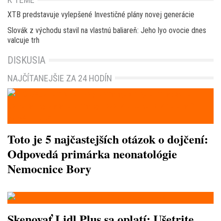
XTB predstavuje vylepšené Investičné plány novej generácie
Slovák z východu stavil na vlastnú baliareň: Jeho lyo ovocie dnes
valcuje trh
DISKUSIA
NAJČÍTANEJŠIE ZA 24 HODÍN
Toto je 5 najčastejších otázok o dojčení:
Odpovedá primárka neonatológie
Nemocnice Bory
Skenovať Lidl Plus sa oplatí: Ušetrite