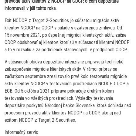
prevode aktív klientov z NCDCP na CDCP, o čom depozitáre
informovali v júli tohto roka.
Exit NCDCP z Target 2-Securities je súčasťou migrácie aktív
klientov NCDCP na CDCP v súlade s uzatvorenou zmluvou. Od
15.novembra 2021, po úspešnej migrácii klientskych aktív, začne
CDCP obsluhovať aj klientov, ktorí sú v súčasnosti klientmi NCDCP
a to v rozsahu a za podmienok stanovených v predpisoch CDCP.
V súčasnosti obidva depozitáre intenzívne pripravujú technické
zabezpečenie migrácie klientskych aktív. V rámci príprav sa
začiatkom septembra zrealizovalo prvé kolo testovania migrácie
aktív klientov NCDCP v testovacích prostrediach NCDCP, CDCP a
ECB. Od 5.októbra 2021 príprava pokračuje druhým kolom
testovania vo všetkých prostrediach. Výsledky testovania
depozitáre poskytnú Národnej banke Slovenska, ktorá dohliada nad
procesom prevodu aktív klientov NCDCP na CDCP, ako aj nad
exitom NCDCP z Target 2-Securities.
Informačný servis