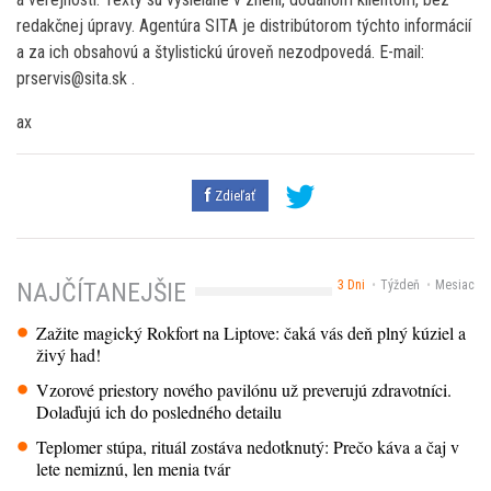
redakčnej úpravy. Agentúra SITA je distribútorom týchto informácií
a za ich obsahovú a štylistickú úroveň nezodpovedá. E-mail:
prservis@sita.sk .
ax
Zdieľať
3 Dni
Týždeň
Mesiac
NAJČÍTANEJŠIE
Zažite magický Rokfort na Liptove: čaká vás deň plný kúziel a
živý had!
Vzorové priestory nového pavilónu už preverujú zdravotníci.
Dolaďujú ich do posledného detailu
Teplomer stúpa, rituál zostáva nedotknutý: Prečo káva a čaj v
lete nemiznú, len menia tvár