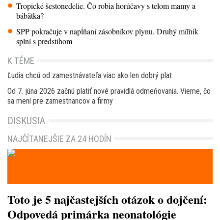
Tropické šestonedelie. Čo robia horúčavy s telom mamy a
bábätka?
SPP pokračuje v napĺňaní zásobníkov plynu. Druhý míľnik
splní s predstihom
K TÉME
Ľudia chcú od zamestnávateľa viac ako len dobrý plat
Od 7. júna 2026 začnú platiť nové pravidlá odmeňovania. Vieme, čo
sa mení pre zamestnancov a firmy
DISKUSIA
NAJČÍTANEJŠIE ZA 24 HODÍN
Toto je 5 najčastejších otázok o dojčení:
Odpovedá primárka neonatológie