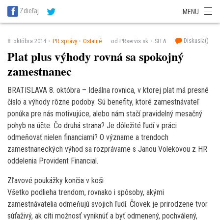
SITA Energetika
SITA Zdravotníctvo
SITA Financie
SITA Doprava
Zdieľaj
MENU
SITA Potravinárstvo
SITA Reality
SITA Školstvo
SITA Vidiek
Diskusia(
)
8. októbra 2014
PR správy
Ostatné
od PRservis.sk
SITA
Plat plus výhody rovná sa spokojný
zamestnanec
BRATISLAVA 8. októbra – Ideálna rovnica, v ktorej plat má presné
číslo a výhody rôzne podoby. Sú benefity, ktoré zamestnávateľ
ponúka pre nás motivujúce, alebo nám stačí pravidelný mesačný
pohyb na účte. Čo druhá strana? Je dôležité ľudí v práci
odmeňovať nielen financiami? O význame a trendoch
zamestnaneckých výhod sa rozprávame s Janou Volekovou z HR
oddelenia Provident Financial.
Zľavové poukážky končia v koši
Všetko podlieha trendom, rovnako i spôsoby, akými
zamestnávatelia odmeňujú svojich ľudí. Človek je prirodzene tvor
súťaživý, ak cíti možnosť vyniknúť a byť odmenený, pochválený,