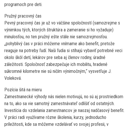
programoch pre deti.
Pružný pracovný čas
Pevný pracovný čas je už vo väčšine spoločností (samozrejme s
výnimkou tých, ktorých štruktúra a zameranie si ho vyžaduje)
minulosťou, no ten pružný ešte stále nie samozrejmosťou.
„pohyblivý čas v práci môžeme vnímame ako benefit, pretože
reaguje na potreby ľudí. Naši ľudia si stíhajú vybaviť potrebné veci
okolo škôl detí, lekárov pre seba aj členov rodiny, úradné
záležitosti. Spoločnosť zabezpečuje ich mobilitu, hradené
súkromné kilometre nie sú ničím výnimočným,“ vysvetľuje J.
Voleková.
Pozícia šitá na mieru
Zamestnanecké výhody nás nielen motivujú, no sú aj prostriedkom
na to, ako sa vie samotný zamestnávateľ odlíšiť od ostatných.
Investícia do vzdelania zamestnancov je naozaj nadčasový benefit.
V práci radi využívame rôzne školenia, kurzy, jednoducho
príležitosti, kde sa môžeme vzdelávať vo svojej profesii, v