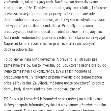
zručnostiach, takisto v jazykoch. Navštevovať špecializované
konferencie, stáže. Dostávame priestor, aby sme rástli. „U nás sme
prešli zaujímavým procesom prípravy na tzv. pracovné role.
Jednoducho sme si zadefinovali, ako by výkon na istých pozíciách
mal vyzerať pri ideálnom kandidátovi. Predošlým popisom
pracovných pozícií sme dodali potrebnú pružnosť na to, aby naši
ľudia mohli vedomostne, pomerne rýchlo rásť a kariérne sa vyvíjať.
Napríklad kariéra v zahraničí nie je u nás ničím výnimočným,“
dodáva odborníčka.
To čo vieme, nám nikto nevezme. A práve to je i strašiak pre
zamestnávateľov. Často investujú do ľudí, ktorí následne prejdú do
iného zamestnania či konkurencii, zvýši sa ich hodnota na
pracovnom trhu …V takomto prípade investícia do zamestnanca
príde šéfov draho. Za výhodu môžeme určite považovať i prácu z
domu, kedy si sami riadime čas i pracovnú činnosť.
PR Servis je komerčný informačný servis určený na publikovanie
tlačových správ, informácií, vyhlásení a oznamov určených médiám
a verejnosti. Texty sú vysielané v znení, dodanom klientom, bez