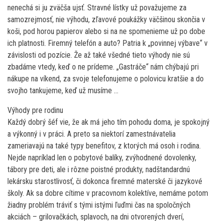
nenechá si ju zväčša ujsť. Stravné lístky už považujeme za
samozrejmosť, nie výhodu, zľavové poukážky väčšinou skončia v
koši, pod horou papierov alebo si na ne spomenieme už po dobe
ich platnosti. Firemný telefón a auto? Patria k „povinnej výbave“ v
závislosti od pozície. Že až také všedné tieto výhody nie sú
zbadáme vtedy, keď o ne prídeme. „Gastráče“ nám chýbajú pri
nákupe na víkend, za svoje telefonujeme o polovicu kratšie a do
svojho tankujeme, keď už musíme …
Výhody pre rodinu
Každý dobrý šéf vie, že ak má jeho tím pohodu doma, je spokojný
a výkonný i v práci. A preto sa niektorí zamestnávatelia
zameriavajú na také typy benefitov, z ktorých má osoh i rodina.
Nejde napríklad len o pobytové balíky, zvýhodnené dovolenky,
tábory pre deti, ale i rôzne poistné produkty, nadštandardnú
lekársku starostlivosť, či dokonca firemné materské či jazykové
školy. Ak sa dobre cítime v pracovnom kolektíve, nemáme potom
žiadny problém tráviť s tými istými ľuďmi čas na spoločných
akciách – grilovačkách, splavoch, na dni otvorených dverí,