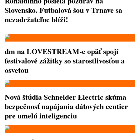
Ronaldinho posiela pozdrav na
Slovensko. Futbalová šou v Trnave sa
nezadržateľne blíži!
dm na LOVESTREAM-e opäť spojí
festivalové zážitky so starostlivosťou a
osvetou
Nová štúdia Schneider Electric skúma
bezpečnosť napájania dátových centier
pre umelú inteligenciu