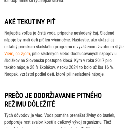
ich dopĺňania sa rýchlejšie unavia.
AKÉ TEKUTINY PIŤ
Najlepšia voľba je čistá voda, prípadne nesladený čaj. Sladené
nápoje by mali deti piť len výnimočne. Našťastie, ako ukázal aj
ostatný prieskum školského programu o vyváženom životnom štýle
Viem, čo zjem
, pitie sladených alebo dochucovaných nápojov u
školákov na Slovensku postupne klesá. Kým v roku 2017 pilo
takéto nápoje 28 % školákov, v roku 2024 to bolo už iba 16 %.
Naopak, vzrástol podiel detí, ktoré pili nesladené nápoje.
PREČO JE DODRŽIAVANIE PITNÉHO
REŽIMU DÔLEŽITÉ
Tých dôvodov je viac. Voda pomáha prenášať živiny do buniek,
podporuje rast svalov, kostí a celkový vývoj organizmu. Tiež