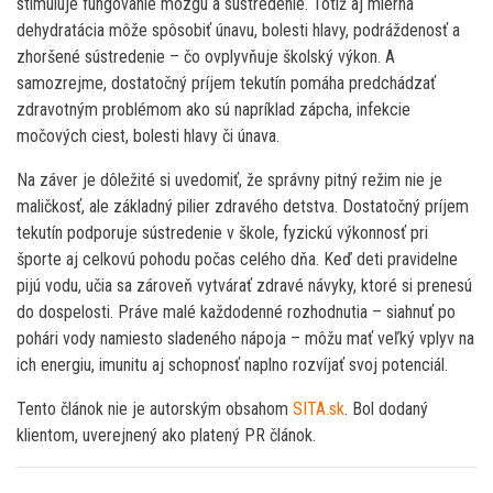
stimuluje fungovanie mozgu a sústredenie. Totiž aj mierna
dehydratácia môže spôsobiť únavu, bolesti hlavy, podráždenosť a
zhoršené sústredenie – čo ovplyvňuje školský výkon. A
samozrejme, dostatočný príjem tekutín pomáha predchádzať
zdravotným problémom ako sú napríklad zápcha, infekcie
močových ciest, bolesti hlavy či únava.
Na záver je dôležité si uvedomiť, že správny pitný režim nie je
maličkosť, ale základný pilier zdravého detstva. Dostatočný príjem
tekutín podporuje sústredenie v škole, fyzickú výkonnosť pri
športe aj celkovú pohodu počas celého dňa. Keď deti pravidelne
pijú vodu, učia sa zároveň vytvárať zdravé návyky, ktoré si prenesú
do dospelosti. Práve malé každodenné rozhodnutia – siahnuť po
pohári vody namiesto sladeného nápoja – môžu mať veľký vplyv na
ich energiu, imunitu aj schopnosť naplno rozvíjať svoj potenciál.
Tento článok nie je autorským obsahom
SITA.sk
. Bol dodaný
klientom, uverejnený ako platený PR článok.