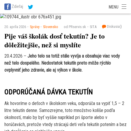
SITA Energetika
SITA Zdravotníctvo
SITA Financie
SITA Doprava
Zdieľaj
MENU
SITA Potravinárstvo
SITA Reality
SITA Školstvo
SITA Vidiek
Diskusia(
)
20. apríla 2026
Správy
Slovensko
od PRservis.sk
SITA
Pije váš školák dosť tekutín? Je to
dôležitejšie, než si myslíte
20.4.2026 –
Jeho telo sa totiž stále vyvíja a obsahuje viac vody
než telo dospelého. Nedostatok tekutín preto môže rýchlo
ovplyvniť jeho zdravie, ale aj výkon v škole.
ODPORÚČANÁ DÁVKA TEKUTÍN
Ak hovoríme o deťoch v školskom veku, odporúča sa vypiť 1,5 – 2
litre tekutín denne. Samozrejme, toto množstvo kolíše podľa
okolností, malo by byť vyššie napríklad pri športe alebo v
horúčavách, pretože vtedy strácajú deti veľa tekutín potením a bez