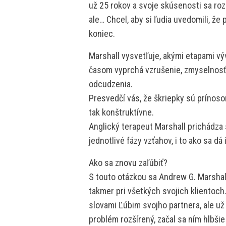
už 25 rokov a svoje skúsenosti sa roz
ale… Chcel, aby si ľudia uvedomili, že
koniec.
Marshall vysvetľuje, akými etapami vý
časom vyprchá vzrušenie, zmyselnosť, 
odcudzenia.
Presvedčí vás, že škriepky sú prínoso
tak konštruktívne.
Anglický terapeut Marshall prichádza
jednotlivé fázy vzťahov, i to ako sa dá 
Ako sa znovu zaľúbiť?
S touto otázkou sa Andrew G. Marshall
takmer pri všetkých svojich klientoch.
slovami Ľúbim svojho partnera, ale už 
problém rozšírený, začal sa ním hlbši