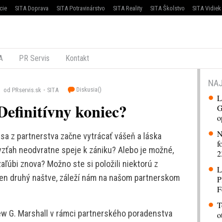
cie
SITA Doprava
SITA Potravinárstvo
SITA Reality
SITA Školstvo
SITA Vidiek
A
PR Servis
Kontakt
NAJ
Diskusia(
)
od PRservis.sk
SITA
L
Definitívny koniec?
G
o
N
sa z partnerstva začne vytrácať vášeň a láska
f
vzťah neodvratne speje k zániku? Alebo je možné,
2
aľúbi znova? Možno ste si položili niektorú z
L
 ten druhý naštve, záleží nám na našom partnerskom
P
F
T
 G. Marshall v rámci partnerského poradenstva
o