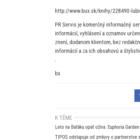
http://www.bux.sk/knihy/228490-lubi
PR Servis je komerčný informačný serv
informácií, vyhlásení a oznamov určen
znení, dodanom klientom, bez redakčne
informácií a za ich obsahovú a štylis
.
bx
K TÉME
Leto na Baťáku opäť ožíva. Euphoria Garden 
TIPOS odstupuje od zmluvy o partnerstve so