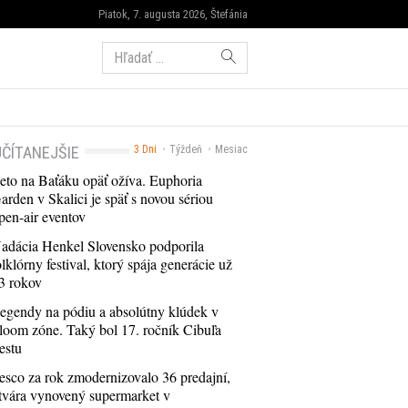
Piatok, 7. augusta 2026, Štefánia
Hľadať:
ČÍTANEJŠIE
3 Dni
Týždeň
Mesiac
eto na Baťáku opäť ožíva. Euphoria
arden v Skalici je späť s novou sériou
pen-air eventov
adácia Henkel Slovensko podporila
olklórny festival, ktorý spája generácie už
3 rokov
egendy na pódiu a absolútny klúdek v
loom zóne. Taký bol 17. ročník Cibuľa
estu
esco za rok zmodernizovalo 36 predajní,
tvára vynovený supermarket v