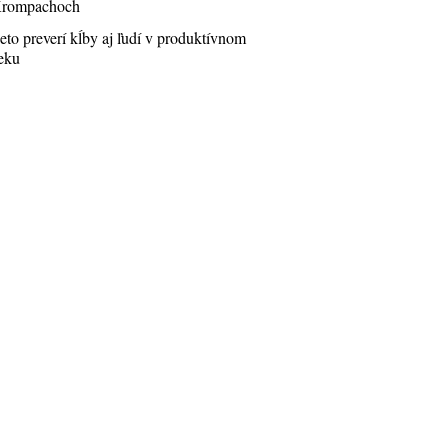
rompachoch
eto preverí kĺby aj ľudí v produktívnom
eku