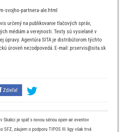
m-svojho-partnera-ale.html
is určený na publikovanie tlačových správ,
ých médiám a verejnosti. Texty sú vysielané v
j úpravy. Agentúra SITA je distribútorom týchto
tickú úroveň nezodpovedá. E-mail: prservis@sita.sk
Zdieľať
v Skalici je späť s novou sériou open-air eventov
 SFZ, záujem o podporu TIPOS III. ligy však trvá