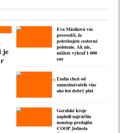
Eva Máziková vás
presvedčí, že
.
potrebujete cestovné
poistenie. Ak nie,
 je
môžete vyhrať 1 000
ir
eur
Ľudia chcú od
zamestnávateľa viac
ako len dobrý plat
Goralské kroje
zaplnili najväčšiu
nonstop predajňu
COOP Jednota