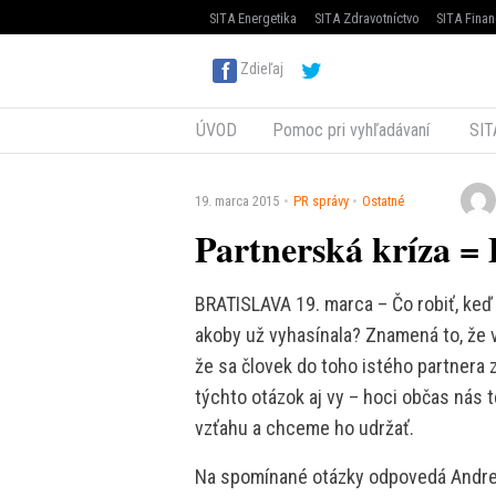
SITA Energetika
SITA Zdravotníctvo
SITA Finan
Zdieľaj
ÚVOD
Pomoc pri vyhľadávaní
SIT
19. marca 2015
PR správy
Ostatné
Partnerská kríza = 
BRATISLAVA 19. marca – Čo robiť, keď 
akoby už vyhasínala? Znamená to, že 
že sa človek do toho istého partnera z
týchto otázok aj vy – hoci občas nás
vzťahu a chceme ho udržať.
Na spomínané otázky odpovedá Andrew