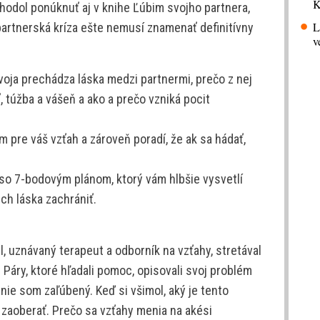
K
hodol ponúknuť aj v knihe Ľúbim svojho partnera,
L
 partnerská kríza ešte nemusí znamenať definitívny
v
voja prechádza láska medzi partnermi, prečo z nej
túžba a vášeň a ako a prečo vzniká pocit
m pre váš vzťah a zároveň poradí, že ak sa hádať,
 so 7-bodovým plánom, ktorý vám hlbšie vysvetlí
ich láska zachrániť.
, uznávaný terapeut a odborník na vzťahy, stretával
 Páry, ktoré hľadali pomoc, opisovali svoj problém
nie som zaľúbený. Keď si všimol, aký je tento
e zaoberať. Prečo sa vzťahy menia na akési