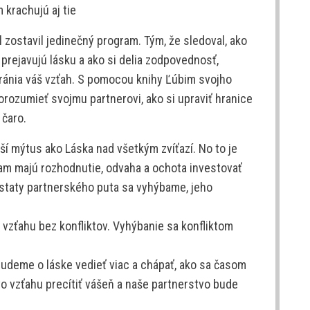
krachujú aj tie
zostavil jedinečný program. Tým, že sledoval, ako
 prejavujú lásku a ako si delia zodpovednosť,
ránia váš vzťah. S pomocou knihy Ľúbim svojho
porozumieť svojmu partnerovi, ako si upraviť hranice
 čaro.
ejší mýtus ako Láska nad všetkým zvíťazí. No to je
nam majú rozhodnutie, odvaha a ochota investovať
staty partnerského puta sa vyhýbame, jeho
vzťahu bez konfliktov. Vyhýbanie sa konfliktom
udeme o láske vedieť viac a chápať, ako sa časom
 vzťahu precítiť vášeň a naše partnerstvo bude