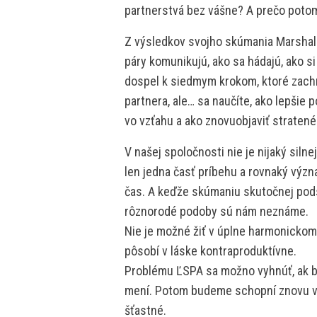
partnerstvá bez vášne? A prečo potom 
Z výsledkov svojho skúmania Marshall 
páry komunikujú, ako sa hádajú, ako si
dospel k siedmym krokom, ktoré zach
partnera, ale… sa naučíte, ako lepšie 
vo vzťahu a ako znovuobjaviť stratené
V našej spoločnosti nie je nijaký siln
len jedna časť príbehu a rovnaký výz
čas. A keďže skúmaniu skutočnej pod
rôznorodé podoby sú nám neznáme.
Nie je možné žiť v úplne harmonickom 
pôsobí v láske kontraproduktívne.
Problému ĽSPA sa možno vyhnúť, ak b
mení. Potom budeme schopní znovu vo
šťastné.