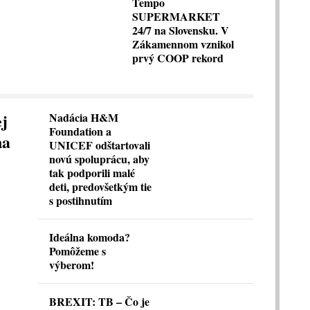
Tempo
SUPERMARKET
24/7 na Slovensku. V
Zákamennom vznikol
prvý COOP rekord
ej
Nadácia H&M
Foundation a
na
UNICEF odštartovali
novú spoluprácu, aby
tak podporili malé
deti, predovšetkým tie
s postihnutím
Ideálna komoda?
Pomôžeme s
výberom!
BREXIT: TB – Čo je