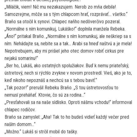
„Miláčik, viem! Nič mu nezakazujem. Nerob zo mňa debila!
Samozrejme, môže sa s tým chlapcom hrať, rozprávať… všetko.“
Braňo sa otočil k synovi. Chlapec naňho nedôverčivo pozeral.
„Normálne s ním komunikuj, Lukáško!“ doplnila manžela Rebeka.
„Áno!“ pritakal Braňo. „Normálne s ním komunikuj, ale neškriep sa s
ním. Nehádajte sa, nebite sa a tak… Arabi sa hneď naštvú a je mela!
Nepotrebujem, aby mi prišiel jeho otec domov robiť cirkus pre
nejakú somarinu!“
„Ber ho, Lukáš, ako ostatných spolužiakov. Buď k nemu priateľský,
ústretový, nech si rýchlo zvykne v novom prostredí. Vieš, ako je to,
keď nikoho nepoznáš a nechcú sa s tebou baviť.“
„Tak pozor!“ prerušil Rebeku Braňo. „S tou ústretovosťou to
nemusí preháňať. Ktovie, čo sú za rodina…“
„Presťahovali sa na naše sídlisko. Oproti nášmu vchodu!“ informoval
chlapec rodičov.
Braňo sa zamyslel: „Aha! Tak to ho budeš vidieť každý večer pred
naším domom…“
„Možno.“ Lukáš si strčil mobil do tašky.