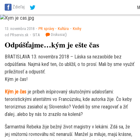
SITA Energetika
SITA Zdravotníctvo
SITA Financie
SITA Doprava
SITA Pot
Zdieľaj
M
SITA Reality
SITA Školstvo
SITA Vidiek
13. novembra 2018
PR správy
Kultúra
Knihy
Diskusia(
)
od PRservis.sk
SITA
Odpúšťajme…kým je ešte čas
BRATISLAVA 13. novembra 2018 – Láska sa nezaobíde bez
odpúšťania. Najmä keď ten, čo ublížil, o to prosí. Mali by sme využiť
príležitosť a odpustiť.
Kým je čas!
Kým je čas
je príbeh inšpirovaný skutočnými udalosťami:
teroristickými atentátmi vo Francúzsku, kde autorka žije. Čo keby
terorizmus zasiahol aj Slovensko? Vedeli by sme reagovať a žiť
ďalej…alebo by nás to zrazilo na kolená?
Šarmantná Rebeka žije bežný život magistry v lekárni. Zdá sa, že
jej vnútornú rovnováhu nič nenaruší. Manžel ju miluje, majú krásne,