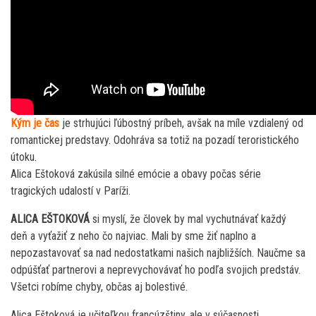
Kým je čas
je strhujúci ľúbostný príbeh, avšak na míle vzdialený od
romantickej predstavy. Odohráva sa totiž na pozadí teroristického
útoku.
Alica Eštoková zakúsila silné emócie a obavy počas série
tragických udalostí v Paríži.
ALICA EŠTOKOVÁ
si myslí, že človek by mal vychutnávať každý
deň a vyťažiť z neho čo najviac. Mali by sme žiť naplno a
nepozastavovať sa nad nedostatkami našich najbližších. Naučme sa
odpúšťať partnerovi a neprevychovávať ho podľa svojich predstáv.
Všetci robíme chyby, občas aj bolestivé.
Alica Eštoková je učiteľkou francúzštiny, ale v súčasnosti