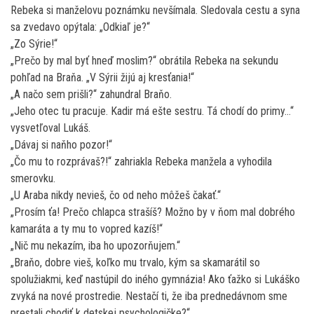
Rebeka si manželovu poznámku nevšímala. Sledovala cestu a syna
sa zvedavo opýtala: „Odkiaľ je?“
„Zo Sýrie!“
„Prečo by mal byť hneď moslim?“ obrátila Rebeka na sekundu
pohľad na Braňa. „V Sýrii žijú aj kresťania!“
„A načo sem prišli?“ zahundral Braňo.
„Jeho otec tu pracuje. Kadir má ešte sestru. Tá chodí do primy…“
vysvetľoval Lukáš.
„Dávaj si naňho pozor!“
„Čo mu to rozprávaš?!“ zahriakla Rebeka manžela a vyhodila
smerovku.
„U Araba nikdy nevieš, čo od neho môžeš čakať.“
„Prosím ťa! Prečo chlapca strašíš? Možno by v ňom mal dobrého
kamaráta a ty mu to vopred kazíš!“
„Nič mu nekazím, iba ho upozorňujem.“
„Braňo, dobre vieš, koľko mu trvalo, kým sa skamarátil so
spolužiakmi, keď nastúpil do iného gymnázia! Ako ťažko si Lukáško
zvyká na nové prostredie. Nestačí ti, že iba prednedávnom sme
prestali chodiť k detskej psychologičke?“