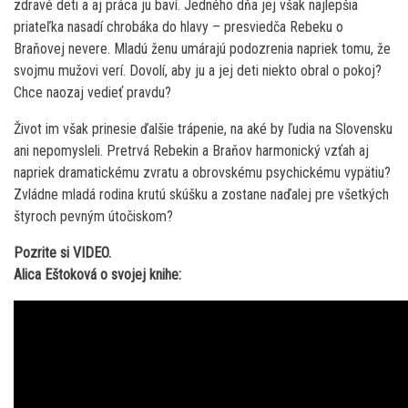
zdravé deti a aj práca ju baví. Jedného dňa jej však najlepšia
priateľka nasadí chrobáka do hlavy – presviedča Rebeku o
Braňovej nevere. Mladú ženu umárajú podozrenia napriek tomu, že
svojmu mužovi verí. Dovolí, aby ju a jej deti niekto obral o pokoj?
Chce naozaj vedieť pravdu?
Život im však prinesie ďalšie trápenie, na aké by ľudia na Slovensku
ani nepomysleli. Pretrvá Rebekin a Braňov harmonický vzťah aj
napriek dramatickému zvratu a obrovskému psychickému vypätiu?
Zvládne mladá rodina krutú skúšku a zostane naďalej pre všetkých
štyroch pevným útočiskom?
Pozrite si VIDEO.
Alica Eštoková o svojej knihe: