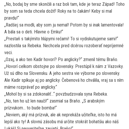
„No, bodaj by sme skončili a raz boli tam, kde je teraz Západ! Toho
by som sa teda chcela dožiť! Roky na to čakám! Keby si mal
pravdu!“
„Radšej sa modli, aby som ju nemal! Potom by si inak lamentovala!
A bála sa o deti. Hlavne o Emku!“
„Prestaň s takýmito hlúpymi rečami! To si vydiskutujeme sami!“
nazlostila sa Rebeka. Nechcela pred dcérou rozoberať nepríjemné
veci.
„Ozaj, a ako ten Kadir hovorí? Po anglicky?“ zmenil tému Braňo.
„Hovorí celkom obstojne po slovensky. Prestúpil k nám z Vazovky.
Už sú dlho na Slovensku. A jeho sestra vie výborne po slovensky.
Ale Kadir spíkuje aj po anglicky. Čebenová ho chválila, vraj sa s ním
máme rozprávať po anglicky.“
„Mohol by si sa zdokonaliť…“ povzbudzovala syna Rebeka.
„No, ten ho už len naučí!“ zasmial sa Braňo. „S arabským
prízvukom… to bude bomba!“
„Neviem, aký má prízvuk, ale ak neprekáža učiteľke, isto ho má
lepší ako ty! A slovnú zásobu má určite stokrát bohatšiu ako náš
Lukáš! Si neuveriteľne zaujatý, Braňo!“