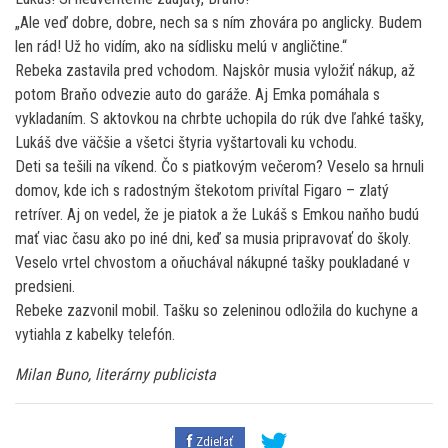
„Ale veď dobre, dobre, nech sa s ním zhovára po anglicky. Budem
len rád! Už ho vidím, ako na sídlisku melú v angličtine.“
Rebeka zastavila pred vchodom. Najskôr musia vyložiť nákup, až
potom Braňo odvezie auto do garáže. Aj Emka pomáhala s
vykladaním. S aktovkou na chrbte uchopila do rúk dve ľahké tašky,
Lukáš dve väčšie a všetci štyria vyštartovali ku vchodu.
Deti sa tešili na víkend. Čo s piatkovým večerom? Veselo sa hrnuli
domov, kde ich s radostným štekotom privítal Figaro – zlatý
retríver. Aj on vedel, že je piatok a že Lukáš s Emkou naňho budú
mať viac času ako po iné dni, keď sa musia pripravovať do školy.
Veselo vrtel chvostom a oňuchával nákupné tašky poukladané v
predsieni.
Rebeke zazvonil mobil. Tašku so zeleninou odložila do kuchyne a
vytiahla z kabelky telefón.
Milan Buno, literárny publicista
Zdieľať