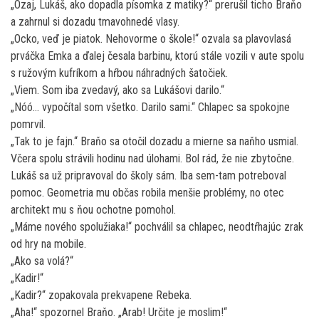
„Ozaj, Lukáš, ako dopadla písomka z matiky?“ prerušil ticho Braňo
a zahrnul si dozadu tmavohnedé vlasy.
„Ocko, veď je piatok. Nehovorme o škole!“ ozvala sa plavovlasá
prváčka Emka a ďalej česala barbinu, ktorú stále vozili v aute spolu
s ružovým kufríkom a hŕbou náhradných šatočiek.
„Viem. Som iba zvedavý, ako sa Lukášovi darilo.“
„Nóó… vypočítal som všetko. Darilo sami.“ Chlapec sa spokojne
pomrvil.
„Tak to je fajn.“ Braňo sa otočil dozadu a mierne sa naňho usmial.
Včera spolu strávili hodinu nad úlohami. Bol rád, že nie zbytočne.
Lukáš sa už pripravoval do školy sám. Iba sem-tam potreboval
pomoc. Geometria mu občas robila menšie problémy, no otec
architekt mu s ňou ochotne pomohol.
„Máme nového spolužiaka!“ pochválil sa chlapec, neodtŕhajúc zrak
od hry na mobile.
„Ako sa volá?“
„Kadir!“
„Kadir?“ zopakovala prekvapene Rebeka.
„Aha!“ spozornel Braňo. „Arab! Určite je moslim!“