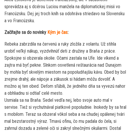
sprevádza aj s dcérou Luciou manžela na diplomatickej misii vo
Francúzsku. Dej jej troch kníh sa odohráva striedavo na Slovensku
a vo Francúzsku.
Začítajte sa do novinky
Kým je čas
:
Rebeka zabrzdila na červenú a ruky zložila z volantu. Už stihla
urobiť veľký nákup, vyzdvihnúť deti z družiny a Braňa z práce.
Spokojne si obzerala okolie. Očami zastala na Ufe. Ide víkend a
zajtra má byť pekne. Slnkom osvetlená reštaurácia nad Dunajom
by mohla byť skvelým miestom na popoludňajšiu kávu. Obed by bol
zrejme drahý, ale nápoje a zákusok si hádam môžu dovoliť. A
možno aj ten obed. Deťom sľúbili, že jedného dňa sa vyvezú nahor
a obhliadnu si odtiaľ celé mesto.
Usmiala sa na Braňa. Sedel vedľa nej, lebo svoje auto mal v
servise. Tiež si vychutnával piatkové popoludnie. Inokedy by sa hral
s mobilom. Teraz sa obzeral vôkol seba a na chudej opálenej tvári
mal bezstarostný výraz. Tmavú ofinu, čo mu padala do čela, si
zahrnul dozadu a zelené oči si zakryl slnečnými okuliarmi. Dostal