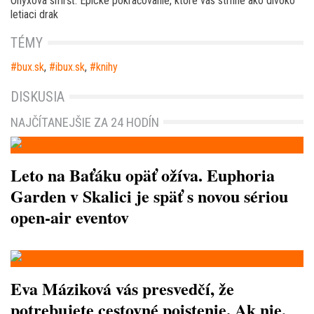
Ónyxová smršť. Epické pokračovanie, ktoré vás strhne ako divoko
letiaci drak
TÉMY
bux.sk
,
ibux.sk
,
knihy
DISKUSIA
NAJČÍTANEJŠIE ZA 24 HODÍN
Leto na Baťáku opäť ožíva. Euphoria
Garden v Skalici je späť s novou sériou
open-air eventov
Eva Máziková vás presvedčí, že
potrebujete cestovné poistenie. Ak nie,