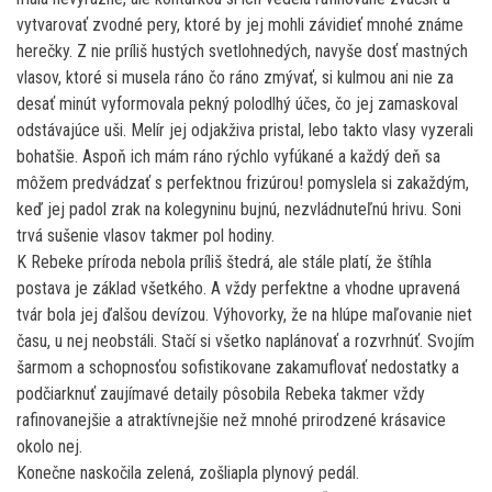
vytvarovať zvodné pery, ktoré by jej mohli závidieť mnohé známe
herečky. Z nie príliš hustých svetlohnedých, navyše dosť mastných
vlasov, ktoré si musela ráno čo ráno zmývať, si kulmou ani nie za
desať minút vyformovala pekný polodlhý účes, čo jej zamaskoval
odstávajúce uši. Melír jej odjakživa pristal, lebo takto vlasy vyzerali
bohatšie. Aspoň ich mám ráno rýchlo vyfúkané a každý deň sa
môžem predvádzať s perfektnou frizúrou! pomyslela si zakaždým,
keď jej padol zrak na kolegyninu bujnú, nezvládnuteľnú hrivu. Soni
trvá sušenie vlasov takmer pol hodiny.
K Rebeke príroda nebola príliš štedrá, ale stále platí, že štíhla
postava je základ všetkého. A vždy perfektne a vhodne upravená
tvár bola jej ďalšou devízou. Výhovorky, že na hlúpe maľovanie niet
času, u nej neobstáli. Stačí si všetko naplánovať a rozvrhnúť. Svojím
šarmom a schopnosťou sofistikovane zakamuflovať nedostatky a
podčiarknuť zaujímavé detaily pôsobila Rebeka takmer vždy
rafinovanejšie a atraktívnejšie než mnohé prirodzené krásavice
okolo nej.
Konečne naskočila zelená, zošliapla plynový pedál.