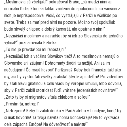
„Moslimovia sú všelijakí,“ pokračoval Braňo, „sú medzi nimi aj
normálni ľudia, ktorí sa ľahko začlenia do spoločnosti, no väčšina z
nich je neprispôsobivá. Vidíš, čo vystrájajú v Paríži a všelikde po
svete. Treba sa mať pred nimi na pozore. Možno tvoj spolužiak
bude skvelý chlapec a dobrý kamarát, ale opatrne s ním!“
„Neznášaš moslimov a najradšej by si ich zo Slovenska do jedného
vyhnal!“ poznamenala Rebeka.
„To nie je pravda! Sú mi ľahostajní.“
„Neznášaš ich a väčšina Slovákov tiež! A to moslimovia nemajú o
Slovensko ani záujem! Dohromady žiadni tu nežijú. Ani sa im
nečudujem! Čo majú hovoriť Parížania? Keby boli Francúzi takí ako
my, asi by vystrieľali všetky arabské štvrte aj s deťmi! Prezidentovi
by sťali hlavu gilotínou a celú vládu by verejne umučili, lebo dovolila,
aby v Paríži zabili stotridsať ľudí, vrátane jedenástich novinárov!“
„Zato ty by si migrantov vítala chlebom a soľou!“
„Prosím ťa, netrep!“
„Netrepem! Keby ti zabili decko v Paríži alebo v Londýne, hneď by
si inak hovorila! Tá tvoja naivita nemá konca-kraja! Na to vykrváca
celá západná Európa! Na dôverčivosť a naivitu!“