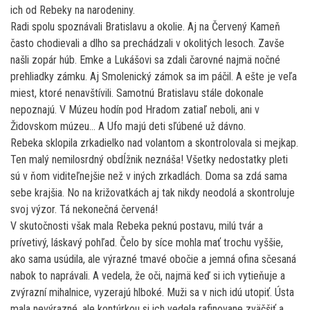
ich od Rebeky na narodeniny.
Radi spolu spoznávali Bratislavu a okolie. Aj na Červený Kameň
často chodievali a dlho sa prechádzali v okolitých lesoch. Zavše
našli zopár húb. Emke a Lukášovi sa zdali čarovné najmä nočné
prehliadky zámku. Aj Smolenický zámok sa im páčil. A ešte je veľa
miest, ktoré nenavštívili. Samotnú Bratislavu stále dokonale
nepoznajú. V Múzeu hodín pod Hradom zatiaľ neboli, ani v
Židovskom múzeu… A Ufo majú deti sľúbené už dávno.
Rebeka sklopila zrkadielko nad volantom a skontrolovala si mejkap.
Ten malý nemilosrdný obdĺžnik neznáša! Všetky nedostatky pleti
sú v ňom viditeľnejšie než v iných zrkadlách. Doma sa zdá sama
sebe krajšia. No na križovatkách aj tak nikdy neodolá a skontroluje
svoj výzor. Tá nekonečná červená!
V skutočnosti však mala Rebeka peknú postavu, milú tvár a
prívetivý, láskavý pohľad. Čelo by síce mohla mať trochu vyššie,
ako sama usúdila, ale výrazné tmavé obočie a jemná ofina sčesaná
nabok to naprávali. A vedela, že oči, najmä keď si ich vytieňuje a
zvýrazní mihalnice, vyzerajú hlboké. Muži sa v nich idú utopiť. Ústa
mala nevýrazné, ale kontúrkou si ich vedela rafinovane zväčšiť a