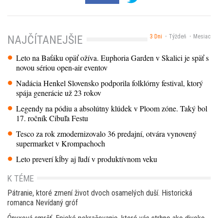
3 Dni
Týždeň
Mesiac
NAJČÍTANEJŠIE
Leto na Baťáku opäť ožíva. Euphoria Garden v Skalici je späť s
novou sériou open-air eventov
Nadácia Henkel Slovensko podporila folklórny festival, ktorý
spája generácie už 23 rokov
Legendy na pódiu a absolútny klúdek v Ploom zóne. Taký bol
17. ročník Cibuľa Festu
Tesco za rok zmodernizovalo 36 predajní, otvára vynovený
supermarket v Krompachoch
Leto preverí kĺby aj ľudí v produktívnom veku
K TÉME
Pátranie, ktoré zmení život dvoch osamelých duší. Historická
romanca Nevídaný gróf