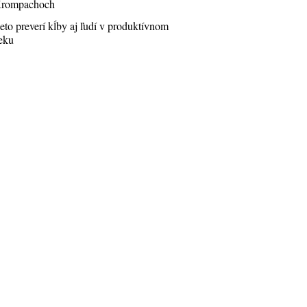
rompachoch
eto preverí kĺby aj ľudí v produktívnom
eku