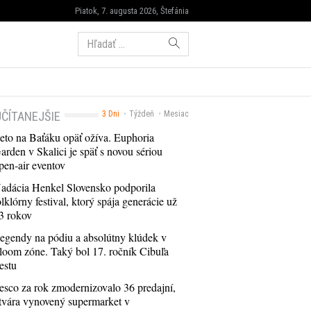
Piatok, 7. augusta 2026, Štefánia
Hľadať:
ČÍTANEJŠIE
3 Dni
Týždeň
Mesiac
eto na Baťáku opäť ožíva. Euphoria
arden v Skalici je späť s novou sériou
pen-air eventov
adácia Henkel Slovensko podporila
olklórny festival, ktorý spája generácie už
3 rokov
egendy na pódiu a absolútny klúdek v
loom zóne. Taký bol 17. ročník Cibuľa
estu
esco za rok zmodernizovalo 36 predajní,
tvára vynovený supermarket v