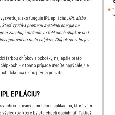
K
L
v
ysvetľuje, ako funguje IPL epilácia:
„IPL alebo
a, ktorá využíva premenu svetelnej energie na
átorom zasahujú melanín vo folikuloch chĺpkov pod
us opätovného rastu chĺpkov. Chĺpok sa zahreje a
edzi farbou chĺpkov a pokožky, najlepšie preto
chĺpkoch – v tomto prípade uvidíte najrýchlejšie
adoch dokonca už po prvom použití.
PL EPILÁCIU?
 synchronizovaný s mobilnou aplikáciou, ktorá vám
 výsledkov, ktoré by ste chceli dosiahnuť. Taktiež