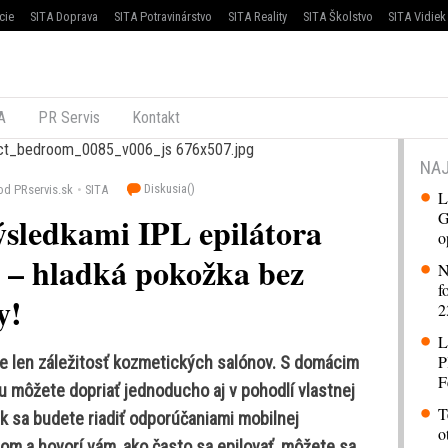
cie
SITA Doprava
SITA Potravinárstvo
SITA Reality
SITA Školstvo
SITA Vidiek
A
PR Servis
Kontakt
NAJ
Diskusia(
)
od PRservis.sk
SITA
L
G
výsledkami IPL epilátora
o
t – hladká pokožka bez
N
f
y!
2
L
P
 je len záležitosť kozmetických salónov. S domácim
F
ju môžete dopriať jednoducho aj v pohodlí vlastnej
T
k sa budete riadiť odporúčaniami mobilnej
o
orom a hovorí vám, ako často sa epilovať, môžete sa