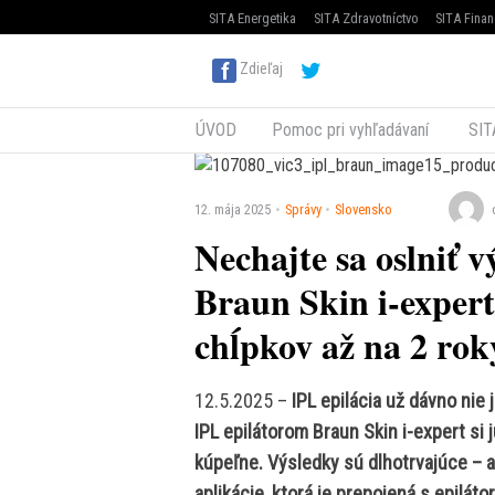
SITA Energetika
SITA Zdravotníctvo
SITA Finan
Zdieľaj
ÚVOD
Pomoc pri vyhľadávaní
SIT
12. mája 2025
Správy
Slovensko
Nechajte sa oslniť 
Braun Skin i-exper
chĺpkov až na 2 rok
12.5.2025 –
IPL epilácia už dávno nie
IPL epilátorom Braun Skin i-expert si 
kúpeľne. Výsledky sú dlhotrvajúce – a
aplikácie, ktorá je prepojená s epilát