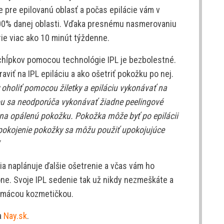
 pre epilovanú oblasť a počas epilácie vám v
 100% danej oblasti. Vďaka presnému nasmerovaniu
ie viac ako 10 minút týždenne.
chĺpkov pomocou technológie IPL je bezbolestné.
aviť na IPL epiláciu a ako ošetriť pokožku po nej.
 oholiť pomocou žiletky a epiláciu vykonávať na
iou sa neodporúča vykonávať žiadne peelingové
 na opálenú pokožku. Pokožka môže byť po epilácii
upokojenie pokožky sa môžu použiť upokojujúce
ia naplánuje ďalšie ošetrenie a včas vám ho
e. Svoje IPL sedenie tak už nikdy nezmeškáte a
domácou kozmetičkou.
a
Nay.sk
.