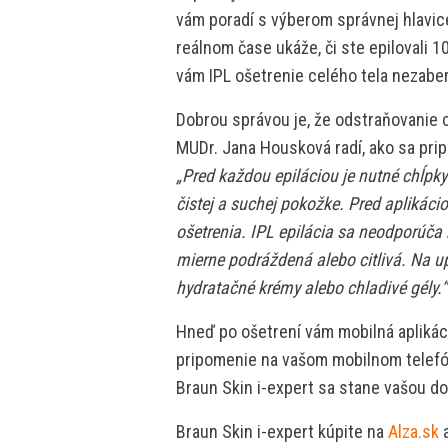
vám poradí s výberom správnej hlavice
reálnom čase ukáže, či ste epilovali
vám IPL ošetrenie celého tela nezaber
Dobrou správou je, že odstraňovanie 
MUDr. Jana Housková radí, ako sa pripr
„Pred každou epiláciou je nutné chĺpky
čistej a suchej pokožke. Pred aplikác
ošetrenia. IPL epilácia sa neodporúča
mierne podráždená alebo citlivá. Na 
hydratačné krémy alebo chladivé gély.“
Hneď po ošetrení vám mobilná aplikác
pripomenie na vašom mobilnom telefón
Braun Skin i-expert sa stane vašou 
Braun Skin i-expert kúpite na
Alza.sk