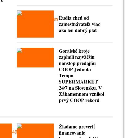
Ľudia chcú od
zamestnávateľa viac
ako len dobrý plat
Goralské kroje
zaplnili najväčšiu
nonstop predajňu
COOP Jednota
Tempo
SUPERMARKET
24/7 na Slovensku. V
Zákamennom vznikol
prvý COOP rekord
Žiadame preveriť
financovanie