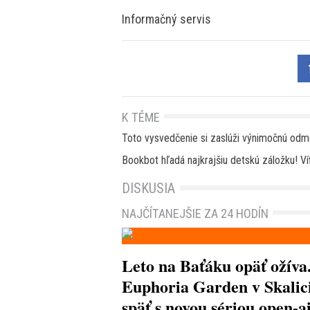
Informačný servis
K TÉME
Toto vysvedčenie si zaslúži výnimočnú odm
Bookbot hľadá najkrajšiu detskú záložku! V
DISKUSIA
NAJČÍTANEJŠIE ZA 24 HODÍN
Leto na Baťáku opäť ožíva
Euphoria Garden v Skalici
späť s novou sériou open-a