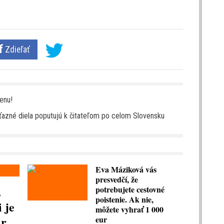
Zdieľať
enu!
íťazné diela poputujú k čitateľom po celom Slovensku
Eva Máziková vás
presvedčí, že
.
potrebujete cestovné
poistenie. Ak nie,
 je
môžete vyhrať 1 000
ir
eur