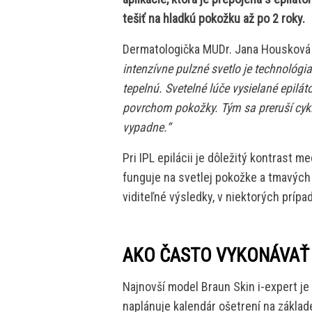
tešiť na hladkú pokožku až po 2 roky.
Dermatologička MUDr. Jana Housková v
intenzívne pulzné svetlo je technológi
tepelnú. Svetelné lúče vysielané epil
povrchom pokožky. Tým sa preruší cykl
vypadne.“
Pri IPL epilácii je dôležitý kontrast m
funguje na svetlej pokožke a tmavých 
viditeľné výsledky, v niektorých príp
AKO ČASTO VYKONÁVAŤ I
Najnovší model Braun Skin i-expert je
naplánuje kalendár ošetrení na základe