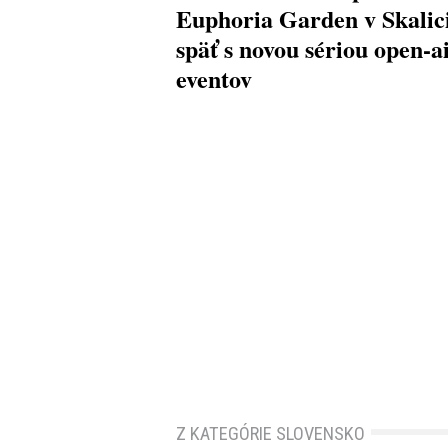
Euphoria Garden v Skalici
späť s novou sériou open-a
eventov
Z KATEGÓRIE SLOVENSKO