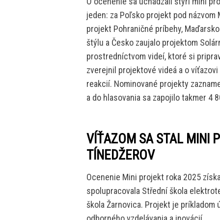
O ocenenie sa uchádzali štyri mini pr
jeden: za Poľsko projekt pod názvom
projekt Pohraničné príbehy, Maďarsk
štýlu a Česko zaujalo projektom Solárn
prostredníctvom videí, ktoré si pripra
zverejnil projektové videá a o víťazo
reakcií. Nominované projekty zaznamen
a do hlasovania sa zapojilo takmer 4 8
VÍŤAZOM SA STAL MINI 
TÍNEDŽEROV
Ocenenie Mini projekt roka 2025 získa
spolupracovala Střední škola elektro
škola Žarnovica. Projekt je príkladom
odborného vzdelávania a inovácií.