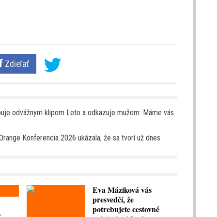
Zdieľať
apuje odvážnym klipom Leto a odkazuje mužom: Máme vás
 Orange Konferencia 2026 ukázala, že sa tvorí už dnes
Eva Máziková vás
presvedčí, že
.
potrebujete cestovné