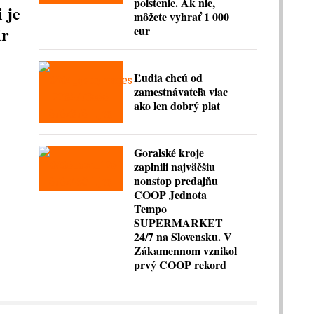
poistenie. Ak nie,
 je
môžete vyhrať 1 000
ir
eur
Ľudia chcú od
zamestnávateľa viac
ako len dobrý plat
Goralské kroje
zaplnili najväčšiu
nonstop predajňu
COOP Jednota
Tempo
SUPERMARKET
24/7 na Slovensku. V
Zákamennom vznikol
prvý COOP rekord