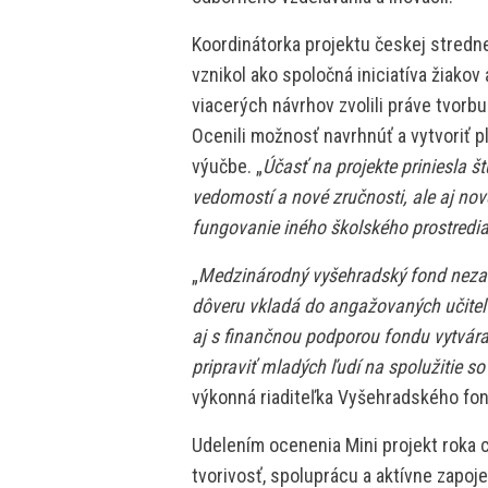
Koordinátorka projektu českej stredne
vznikol ako spoločná iniciatíva žiakov
viacerých návrhov zvolili práve tvorb
Ocenili možnosť navrhnúť a vytvoriť p
výučbe. „
Účasť na projekte priniesla 
vedomostí a nové zručnosti, ale aj nov
fungovanie iného školského prostredi
„
Medzinárodný vyšehradský fond neza
dôveru vkladá do angažovaných učiteľo
aj s finančnou podporou fondu vytváraj
pripraviť mladých ľudí na spolužitie s
výkonná riaditeľka Vyšehradského fo
Udelením ocenenia Mini projekt roka 
tvorivosť, spoluprácu a aktívne zapoje