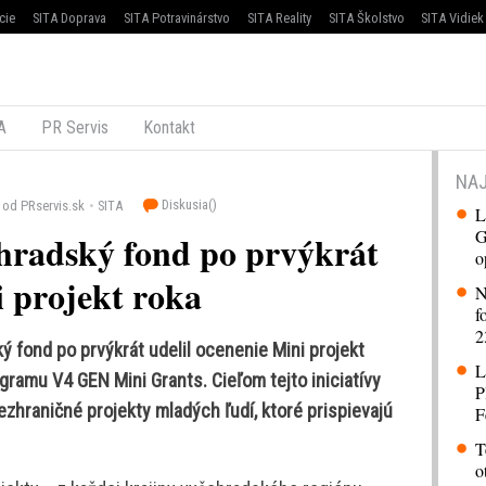
cie
SITA Doprava
SITA Potravinárstvo
SITA Reality
SITA Školstvo
SITA Vidiek
A
PR Servis
Kontakt
NAJ
Diskusia(
)
od PRservis.sk
SITA
L
G
hradský fond po prvýkrát
o
i projekt roka
N
f
2
 fond po prvýkrát udelil ocenenie Mini projekt
L
gramu V4 GEN Mini Grants. Cieľom tejto iniciatívy
P
zhraničné projekty mladých ľudí, ktoré prispievajú
F
T
o