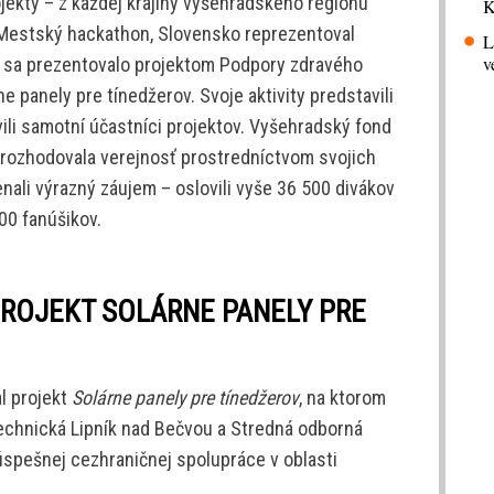
ojekty – z každej krajiny vyšehradského regiónu
K
 Mestský hackathon, Slovensko reprezentoval
L
v
o sa prezentovalo projektom Podpory zdravého
e panely pre tínedžerov. Svoje aktivity predstavili
vili samotní účastníci projektov. Vyšehradský fond
vi rozhodovala verejnosť prostredníctvom svojich
ali výrazný záujem – oslovili vyše 36 500 divákov
00 fanúšikov.
PROJEKT SOLÁRNE PANELY PRE
l projekt
Solárne panely pre tínedžerov
, na ktorom
technická Lipník nad Bečvou a Stredná odborná
 úspešnej cezhraničnej spolupráce v oblasti