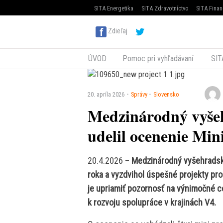
SITA Energetika
SITA Zdravotníctvo
SITA Finan
Zdieľaj
ÚVOD
Pomoc pri vyhľadávaní
SIT
20. apríla 2026
Správy
Slovensko
Medzinárodný vyše
udelil ocenenie Min
20.4.2026 –
Medzinárodný vyšehradský
roka a vyzdvihol úspešné projekty pro
je upriamiť pozornosť na výnimočné ce
k rozvoju spolupráce v krajinách V4.