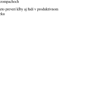
rompachoch
eto preverí kĺby aj ľudí v produktívnom
eku