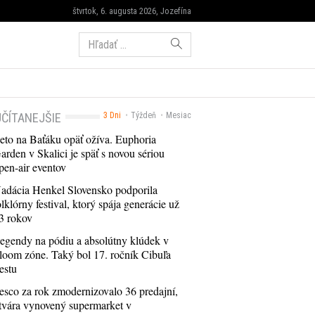
štvrtok, 6. augusta 2026, Jozefína
Hľadať:
ČÍTANEJŠIE
3 Dni
Týždeň
Mesiac
eto na Baťáku opäť ožíva. Euphoria
arden v Skalici je späť s novou sériou
pen-air eventov
adácia Henkel Slovensko podporila
olklórny festival, ktorý spája generácie už
3 rokov
egendy na pódiu a absolútny klúdek v
loom zóne. Taký bol 17. ročník Cibuľa
estu
esco za rok zmodernizovalo 36 predajní,
tvára vynovený supermarket v