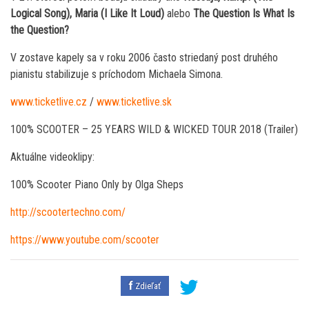
Logical Song), Maria (I Like It Loud)
alebo
The Question Is What Is
the Question?
V zostave kapely sa v roku 2006 často striedaný post druhého
pianistu stabilizuje s príchodom Michaela Simona.
www.ticketlive.cz
/
www.ticketlive.sk
100% SCOOTER – 25 YEARS WILD & WICKED TOUR 2018 (Trailer)
Aktuálne videoklipy:
100% Scooter Piano Only by Olga Sheps
http://scootertechno.com/
https://www.youtube.com/scooter
Zdieľať