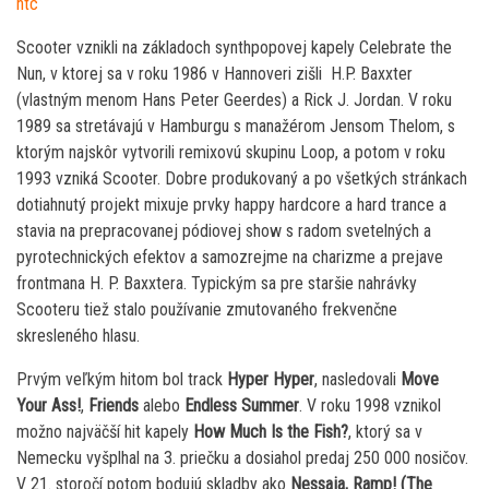
ntc
Scooter vznikli na základoch synthpopovej kapely Celebrate the
Nun, v ktorej sa v roku 1986 v Hannoveri zišli H.P. Baxxter
(vlastným menom Hans Peter Geerdes) a Rick J. Jordan. V roku
1989 sa stretávajú v Hamburgu s manažérom Jensom Thelom, s
ktorým najskôr vytvorili remixovú skupinu Loop, a potom v roku
1993 vzniká Scooter. Dobre produkovaný a po všetkých stránkach
dotiahnutý projekt mixuje prvky happy hardcore a hard trance a
stavia na prepracovanej pódiovej show s radom svetelných a
pyrotechnických efektov a samozrejme na charizme a prejave
frontmana H. P. Baxxtera. Typickým sa pre staršie nahrávky
Scooteru tiež stalo používanie zmutovaného frekvenčne
skresleného hlasu.
Prvým veľkým hitom bol track
Hyper Hyper
, nasledovali
Move
Your Ass!
,
Friends
alebo
Endless Summer
. V roku 1998 vznikol
možno najväčší hit kapely
How Much Is the Fish?
, ktorý sa v
Nemecku vyšplhal na 3. priečku a dosiahol predaj 250 000 nosičov.
V 21. storočí potom bodujú skladby ako
Nessaja, Ramp! (The