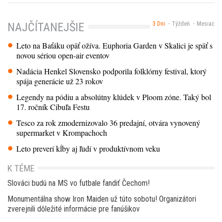
3 Dni
Týždeň
Mesiac
NAJČÍTANEJŠIE
Leto na Baťáku opäť ožíva. Euphoria Garden v Skalici je späť s
novou sériou open-air eventov
Nadácia Henkel Slovensko podporila folklórny festival, ktorý
spája generácie už 23 rokov
Legendy na pódiu a absolútny klúdek v Ploom zóne. Taký bol
17. ročník Cibuľa Festu
Tesco za rok zmodernizovalo 36 predajní, otvára vynovený
supermarket v Krompachoch
Leto preverí kĺby aj ľudí v produktívnom veku
K TÉME
Slováci budú na MS vo futbale fandiť Čechom!
Monumentálna show Iron Maiden už túto sobotu! Organizátori
zverejnili dôležité informácie pre fanúšikov