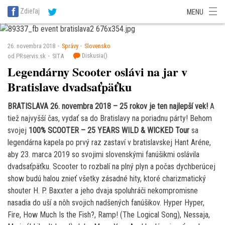
SITA Energetika
SITA Zdravotníctvo
SITA Financie
SITA Doprava
Zdieľaj
MENU
SITA Potravinárstvo
SITA Reality
SITA Školstvo
SITA Vidiek
26. novembra 2018
Správy
Slovensko
Diskusia(
)
od PRservis.sk
SITA
Legendárny Scooter oslávi na jar v
Bratislave dvadsaťpäťku
BRATISLAVA 26. novembra 2018 – 25 rokov je ten najlepší vek!
A
tiež najvyšší čas, vydať sa do Bratislavy na poriadnu párty! Behom
svojej
100% SCOOTER – 25 YEARS WILD & WICKED Tour
sa
legendárna kapela po prvý raz zastaví v bratislavskej Hant Aréne,
aby 23. marca 2019 so svojimi slovenskými fanúšikmi oslávila
dvadsaťpäťku. Scooter to rozbalí na plný plyn a počas dychberúcej
show budú halou znieť všetky zásadné hity, ktoré charizmatický
shouter H. P. Baxxter a jeho dvaja spoluhráči nekompromisne
nasadia do uší a nôh svojich nadšených fanúšikov. Hyper Hyper,
Fire, How Much Is the Fish?, Ramp! (The Logical Song), Nessaja,