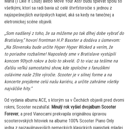
Maria (I Like It Loud) alebo Move Your Ass! budú spievať spolu so
všetkými, ktorí sa radi bavia už celé štvrťstoročie s jednou z
najúspešnejších európskych kapiel, aká sa kedy na tanečnej a
eletronickej scéne objavili.
„Som nadšený z toho, že sa môžeme po tak dlhej dobe vybrať do
Bratislavy,” hovorí frontman H.P. Baxxter a dodáva s úsmevom:
„Na Slovensku bude určite Hyper Hyper Wicked a verím, že
to poriadne rozbalime! Naposledy sme v Bratislave vystúpili
koncom 90tych rokov a bolo to skvelé. O to viac sa tešíme na
ďalšiu veľkú samostatnú show, kde spoločne s fanušíkmi
oslávime naše 25te výročie. Scooter je v silnej forme a na
koncerte prejdeme celú našu kariéru, a určite zahráme všetky
najväčšie hity.“
Od vydania albumu ACE, s ktorým sa v Čechách objavili pred dvomi
rokmi, Scooter nezaháľal.
Minulý rok vyšiel dvojalbum Scooter
Forever
, a pred Vianocami prekvapila originálnou úpravou
scooterovských hitoviek na albume 100% Scooter Piano Only
jedna z najzaujímavejších nemeckých klasických pianistiek mladej