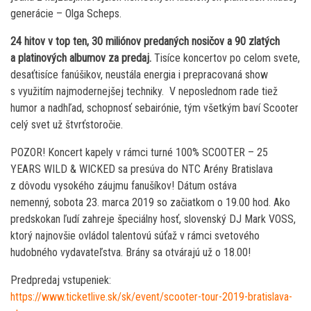
generácie – Olga Scheps.
24 hitov v top ten, 30 miliónov predaných nosičov a 90 zlatých
a platinových albumov za predaj.
Tisíce koncertov po celom svete,
desaťtisíce fanúšikov, neustála energia i prepracovaná show
s využitím najmodernejšej techniky. V neposlednom rade tiež
humor a nadhľad, schopnosť sebairónie, tým všetkým baví Scooter
celý svet už štvrťstoročie.
POZOR! Koncert kapely v rámci turné 100% SCOOTER – 25
YEARS WILD & WICKED sa presúva do NTC Arény Bratislava
z dôvodu vysokého záujmu fanušíkov! Dátum ostáva
nemenný, sobota 23. marca 2019 so začiatkom o 19.00 hod. Ako
predskokan ľudí zahreje špeciálny hosť, slovenský DJ Mark VOSS,
ktorý najnovšie ovládol talentovú súťaž v rámci svetového
hudobného vydavateľstva. Brány sa otvárajú už o 18.00!
Predpredaj vstupeniek:
https://www.ticketlive.sk/sk/event/scooter-tour-2019-bratislava-