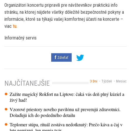
Organizátori koncertu pripravili pre návštevníkov praktickú info
stránku, na ktorej nájdete všetky dôležité bezpečnostné pokyny a
informácie, ktoré sa týkajú vašej komfortnej účasti na koncerte –
viac
tu
.
Informačný servis
Zdieľať
3 Dni
Týždeň
Mesiac
NAJČÍTANEJŠIE
Zažite magický Rokfort na Liptove: čaká vás deň plný kúziel a
živý had!
Vzorové priestory nového pavilónu už preverujú zdravotníci.
Dolaďujú ich do posledného detailu
Teplomer stúpa, rituál zostáva nedotknutý: Prečo káva a čaj v
lete nemiznú, len menia tvár