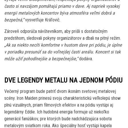
často si navzájom pomáhajú priamo v dave. Aj napriek vysokej
energii metalových koncertov býva atmosféra veľmi dobrá a
bezpečná,“
vysvetľuje Kráľovič.
Zároveň odporúča návštevníkom, aby prišli s dostatočným
predstihom, sledovali pokyny organizátorov a dbali na pitný režim.
„Ak sa niekto necíti komfortne v hustom dave pri pódiu, je úplne
v poriadku presunúť sa do voľnejšej časti areálu. Koncert si tak
môže užiť pohodlnejšie a bezpečnejšie,“
dodáva.
DVE LEGENDY METALU NA JEDNOM PÓDIU
Večerný program bude patriť dvom ikonám svetovej metalovej
scény. Iron Maiden prinesú svoju charakteristickú veľkolepú show
plnú vizuálnych, priam filmových efektov a na pódiu vystúpi aj
legendárny Eddie. Ich hudobná energia formuje už niekoľko
generácií fanúšikov, pre ktorých bude nadchádzajúca sobota
metalovým sviatkom roka. Ako špeciálny hosť vystúpi kapela