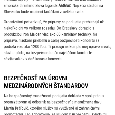
americká thrashmetalová legenda
Anthrax
. Najväčší štadión na
Slovensku bude naplnení fanúšikmi z celého sveta.
Organizátori potvrdzujú, že prípravy na podujatie prebiehajú už
niekoľko dní vo veľkom rozsahu. Do Bratislavy dorazilo s
produkciou Iron Maiden viac ako 60 kamiónov techniky. Na
príprave, hladkom priebehu a celej bezpečnosti koncertu sa
podieľa viac ako 1200 ľudí. Tí pracujú na komplexnej úprave areálu,
stavbe pódia, na bezpečnosti a čo najväčšom komforte
návštevníkov v deň konania koncertu.
BEZPEČNOSŤ NA ÚROVNI
MEDZINÁRODNÝCH ŠTANDARDOV
Na bezpečnostný manažment podujatia dohliada v spolupráci s
organizátorom aj odborník na bezpečnosť a manažment davu
Martin Kráľovič, ktorého služby sú využívané aj zahraničnými
promotérmi. Ten zdôrazňuje, že kľúčom k úspešnému zvládnutiu