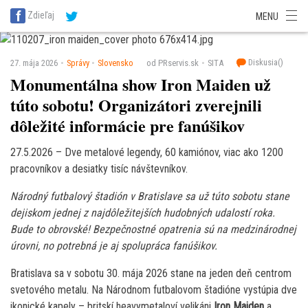
SITA Energetika
SITA Zdravotníctvo
SITA Financie
SITA Doprava
Zdieľaj
MENU
SITA Potravinárstvo
SITA Reality
SITA Školstvo
SITA Vidiek
Diskusia(
)
27. mája 2026
Správy
Slovensko
od PRservis.sk
SITA
Monumentálna show Iron Maiden už
túto sobotu! Organizátori zverejnili
dôležité informácie pre fanúšikov
27.5.2026 – Dve metalové legendy, 60 kamiónov, viac ako 1200
pracovníkov a desiatky tisíc návštevníkov.
Národný futbalový štadión v Bratislave sa už túto sobotu stane
dejiskom jednej z najdôležitejších hudobných udalostí roka.
Bude to obrovské! Bezpečnostné opatrenia sú na medzinárodnej
úrovni, no potrebná je aj spolupráca fanúšikov.
Bratislava sa v sobotu 30. mája 2026 stane na jeden deň centrom
svetového metalu. Na Národnom futbalovom štadióne vystúpia dve
ikonické kapely – britskí heavymetaloví velikáni
Iron Maiden
a