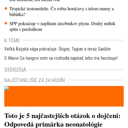
Tropické šestonedelie. Čo robia horúčavy s telom mamy a
bábätka?
SPP pokračuje v napĺňaní zásobníkov plynu. Druhý míľnik
splní s predstihom
K TÉME
Veľká Ázijská sága pokračuje. Šógun, Tajpan a teraz Gaidžin
O Maovi Ce-tungovi som sa rozhodla napísať, lebo ma fascinuje!
DISKUSIA
NAJČÍTANEJŠIE ZA 24 HODÍN
Toto je 5 najčastejších otázok o dojčení:
Odpovedá primárka neonatológie