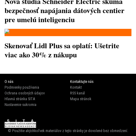
Nová štúdia Schneider Electric skúma
bezpečnosť napájania dátových centier
pre umelú inteligenciu
Skenovať Lidl Plus sa oplatí: Ušetrite
viac ako 30% z nákupu
O nás
Kontaktujte nás
Podmienky používania
Kontakt
Ochrana osobných údajov
RSS kanál
Hlavná stránka SITA
Mapa stránok
Nastavenie sukromia
© Použitie akýchkoľvek materiálov z tejto stránky je dovolené bez obmedzení.