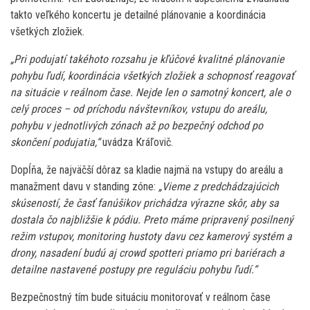
takto veľkého koncertu je detailné plánovanie a koordinácia
všetkých zložiek.
„Pri podujatí takéhoto rozsahu je kľúčové kvalitné plánovanie
pohybu ľudí, koordinácia všetkých zložiek a schopnosť reagovať
na situácie v reálnom čase. Nejde len o samotný koncert, ale o
celý proces – od príchodu návštevníkov, vstupu do areálu,
pohybu v jednotlivých zónach až po bezpečný odchod po
skončení podujatia,“
uvádza Kráľovič.
Dopĺňa, že najväčší dôraz sa kladie najmä na vstupy do areálu a
manažment davu v standing zóne:
„Vieme z predchádzajúcich
skúseností, že časť fanúšikov prichádza výrazne skôr, aby sa
dostala čo najbližšie k pódiu. Preto máme pripravený posilnený
režim vstupov, monitoring hustoty davu cez kamerový systém a
drony, nasadení budú aj crowd spotteri priamo pri bariérach a
detailne nastavené postupy pre reguláciu pohybu ľudí.“
Bezpečnostný tím bude situáciu monitorovať v reálnom čase