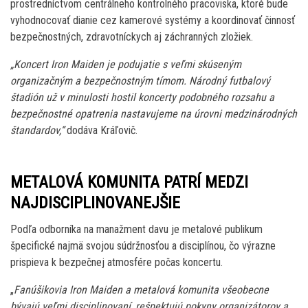
prostredníctvom centrálneho kontrolného pracoviska, ktoré bude
vyhodnocovať dianie cez kamerové systémy a koordinovať činnosť
bezpečnostných, zdravotníckych aj záchranných zložiek.
„Koncert Iron Maiden je podujatie s veľmi skúseným
organizačným a bezpečnostným tímom. Národný futbalový
štadión už v minulosti hostil koncerty podobného rozsahu a
bezpečnostné opatrenia nastavujeme na úrovni medzinárodných
štandardov,“
dodáva Kráľovič.
METALOVÁ KOMUNITA PATRÍ MEDZI
NAJDISCIPLINOVANEJŠIE
Podľa odborníka na manažment davu je metalové publikum
špecifické najmä svojou súdržnosťou a disciplínou, čo výrazne
prispieva k bezpečnej atmosfére počas koncertu.
„
Fanúšikovia Iron Maiden a metalová komunita všeobecne
bývajú veľmi disciplinovaní, rešpektujú pokyny organizátorov a