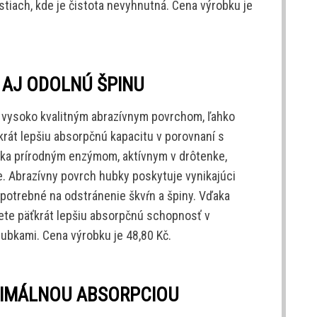
stiach, kde je čistota nevyhnutná. Cena výrobku je
 AJ ODOLNÚ ŠPINU
 vysoko kvalitným abrazívnym povrchom, ľahko
krát lepšiu absorpčnú kapacitu v porovnaní s
aka prírodným enzýmom, aktívnym v drôtenke,
ie. Abrazívny povrch hubky poskytuje vynikajúci
e potrebné na odstránenie škvŕn a špiny. Vďaka
jete päťkrát lepšiu absorpčnú schopnosť v
ubkami. Cena výrobku je 48,80 Kč.
XIMÁLNOU ABSORPCIOU