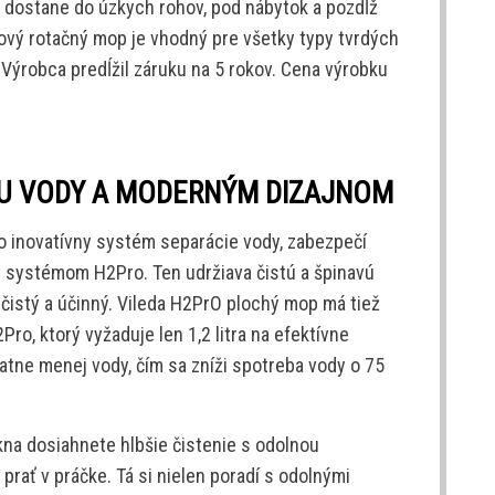
 dostane do úzkych rohov, pod nábytok a pozdĺž
cový rotačný mop je vhodný pre všetky typy tvrdých
Výrobca predĺžil záruku na 5 rokov. Cena výrobku
U VODY A MODERNÝM DIZAJNOM
o inovatívny systém separácie vody, zabezpečí
 systémom H2Pro. Ten udržiava čistú a špinavú
čistý a účinný. Vileda H2PrO plochý mop má tiež
ro, ktorý vyžaduje len 1,2 litra na efektívne
atne menej vody, čím sa zníži spotreba vody o 75
kna dosiahnete hlbšie čistenie s odolnou
prať v práčke. Tá si nielen poradí s odolnými