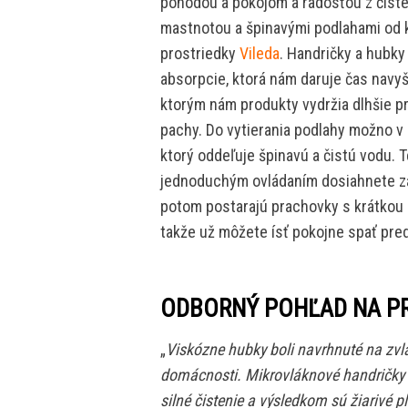
pohodou a pokojom a radosťou z čisté
mastnotou a špinavými podlahami od 
prostriedky
Vileda
. Handričky a hubk
absorpcie, ktorá nám daruje čas navy
ktorým nám produkty vydržia dlhšie pr
pachy. Do vytierania podlahy možno v
ktorý oddeľuje špinavú a čistú vodu. T
jednoduchým ovládaním dosiahnete za
potom postarajú prachovky s krátkou 
takže už môžete ísť pokojne spať pre
ODBORNÝ POHĽAD NA P
„
Viskózne hubky boli navrhnuté na zvlá
domácnosti. Mikrovláknové handričky
silné čistenie a výsledkom sú žiarivé