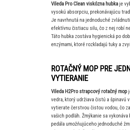
Vileda Pro Clean viskózna hubka
je vy
vysokú absorpciu, prekonávajúcu trad
Je navrhnutá na jednoduché zvládnuti
efektívnu čistiacu silu, čo z nej robí
Táto hubka zostáva hygienická po do
enzýmami, ktoré rozkladajú tuky a zvy
ROTAČNÝ MOP PRE JEDN
VYTIERANIE
Vileda H2Pro strapcový rotačný mop
j
vedra, ktorý udržiava čistú a špinavú
vytierate čerstvou čistou vodou, čo za
vašich podláh. Žmýkanie sa vykonáva 
pedála umožňujúceho jednoduché žmýka