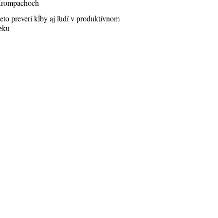
rompachoch
eto preverí kĺby aj ľudí v produktívnom
eku