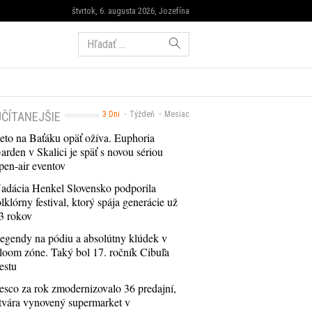
štvrtok, 6. augusta 2026, Jozefína
Hľadať:
ČÍTANEJŠIE
3 Dni
Týždeň
Mesiac
eto na Baťáku opäť ožíva. Euphoria
arden v Skalici je späť s novou sériou
pen-air eventov
adácia Henkel Slovensko podporila
olklórny festival, ktorý spája generácie už
3 rokov
egendy na pódiu a absolútny klúdek v
loom zóne. Taký bol 17. ročník Cibuľa
estu
esco za rok zmodernizovalo 36 predajní,
tvára vynovený supermarket v