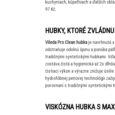
kuchyniach, kúpeľniach a ďalších obla
97 Kč.
HUBKY, KTORÉ ZVLÁDNU
Vileda Pro Clean hubka
je navrhnutá s
odstraňuje odolnú špinu a ponúka päť
tradičnými syntetickými hubkami. Vď
zostáva čistá a hygienická až 2x dlhš
čistiaci výkon a výrazne znižuje úsili
hydrofóbnej penovej technológii zaži
porovnaní s tradičnými syntetickými h
VISKÓZNA HUBKA S MA