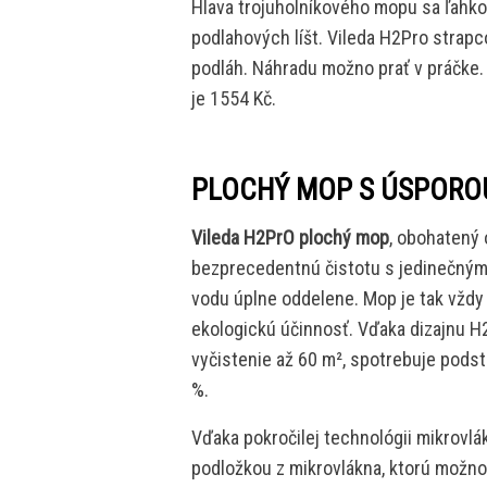
Hlava trojuholníkového mopu sa ľahko
podlahových líšt. Vileda H2Pro strap
podláh. Náhradu možno prať v práčke. 
je 1554 Kč.
PLOCHÝ MOP S ÚSPORO
Vileda H2PrO plochý mop
, obohatený 
bezprecedentnú čistotu s jedinečným
vodu úplne oddelene. Mop je tak vždy 
ekologickú účinnosť. Vďaka dizajnu H2P
vyčistenie až 60 m², spotrebuje podst
%.
Vďaka pokročilej technológii mikrovlá
podložkou z mikrovlákna, ktorú možno 