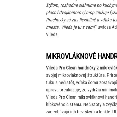
štýlom, rozhodne siahnime po kuchyn
plochý dvojkomorový mop znižuje fyz
Prachovky sú zas flexibilné a vďaka t
miesta. Vileda je tu s vami
,“ uvádza A
Vileda.
MIKROVLÁKNOVÉ HANDRI
Vileda Pro Clean handričky z mikrovlá
svojej mikrovláknovej štruktúre. Príro
tuku a nečistôt, vďaka čomu zostávajú 
úprava preukazuje, že vydržia minimáln
Vileda Pro Clean mikrovláknová handri
hĺbkového čistenia. Nečistoty a zvyš
zanechávajú ich bez škvŕn a lesklé. Ut