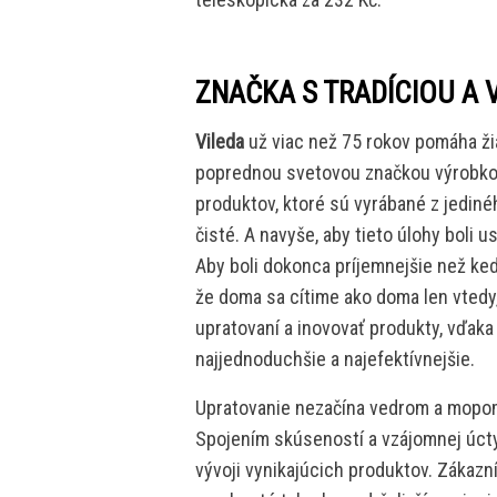
ZNAČKA S TRADÍCIOU A 
Vileda
už viac než 75 rokov pomáha ži
poprednou svetovou značkou výrobkov
produktov, ktoré sú vyrábané z jedin
čisté. A navyše, aby tieto úlohy boli 
Aby boli dokonca príjemnejšie než ked
že doma sa cítime ako doma len vtedy,
upratovaní a inovovať produkty, vďak
najjednoduchšie a najefektívnejšie.
Upratovanie nezačína vedrom a mopom.
Spojením skúseností a vzájomnej úcty 
vývoji vynikajúcich produktov. Zákazn