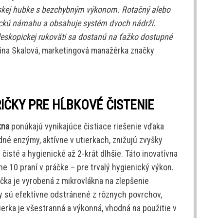
skej hubke s bezchybným výkonom. Rotačný alebo
ickú námahu a obsahuje systém dvoch nádrží.
eleskopickej rukoväti sa dostanú na ťažko dostupné
dina Skalová, marketingová manažérka značky
ČKY PRE HĹBKOVÉ ČISTENIE
kna
ponúkajú vynikajúce čistiace riešenie vďaka
dné enzýmy, aktívne v utierkach, znižujú zvyšky
čisté a hygienické až 2-krát dlhšie. Táto inovatívna
e 10 praní v práčke – pre trvalý hygienický výkon.
čka je vyrobená z mikrovlákna na zlepšenie
ky sú efektívne odstránené z rôznych povrchov,
ierka je všestranná a výkonná, vhodná na použitie v