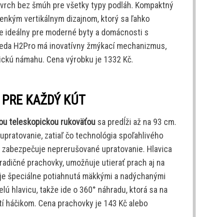
ovrch bez šmúh pre všetky typy podláh. Kompaktný
enkým vertikálnym dizajnom, ktorý sa ľahko
je ideálny pre moderné byty a domácnosti s
eda H2Pro má inovatívny žmýkací mechanizmus,
yzickú námahu. Cena výrobku je 1332 Kč.
 PRE KAŽDÝ KÚT
hou teleskopickou rukoväťou
sa predĺži až na 93 cm.
upratovanie, zatiaľ čo technológia spoľahlivého
zabezpečuje neprerušované upratovanie. Hlavica
 tradičné prachovky, umožňuje utierať prach aj na
je špeciálne potiahnutá mäkkými a nadýchanými
lú hlavicu, takže ide o 360° náhradu, ktorá sa na
í háčikom. Cena prachovky je 143 Kč alebo