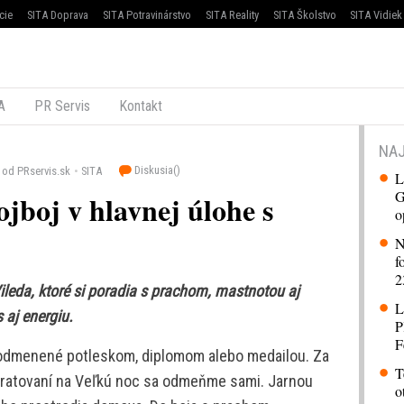
cie
SITA Doprava
SITA Potravinárstvo
SITA Reality
SITA Školstvo
SITA Vidiek
A
PR Servis
Kontakt
NAJ
Diskusia(
)
od PRservis.sk
SITA
L
G
ojboj v hlavnej úlohe s
o
N
f
2
ileda, ktoré si poradia s prachom, mastnotou aj
L
 aj energiu.
P
F
odmenené potleskom, diplomom alebo medailou. Za
T
pratovaní na Veľkú noc sa odmeňme sami. Jarnou
o