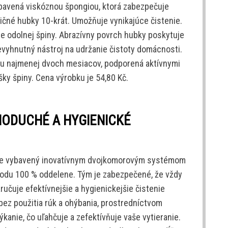
bavená viskóznou špongiou, ktorá zabezpečuje
ičné hubky 10-krát. Umožňuje vynikajúce čistenie.
e odolnej špiny. Abrazívny povrch hubky poskytuje
 nevyhnutný nástroj na udržanie čistoty domácnosti.
bu najmenej dvoch mesiacov, podporená aktívnymi
šky špiny. Cena výrobku je 54,80 Kč.
ODUCHÉ A HYGIENICKÉ
e vybavený inovatívnym dvojkomorovým systémom
 vodu 100 % oddelene. Tým je zabezpečené, že vždy
ručuje efektívnejšie a hygienickejšie čistenie
bez použitia rúk a ohýbania, prostredníctvom
nie, čo uľahčuje a zefektívňuje vaše vytieranie.