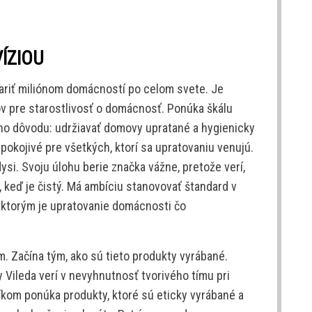
VÍZIOU
ariť miliónom domácností po celom svete. Je
 pre starostlivosť o domácnosť. Ponúka škálu
ého dôvodu: udržiavať domovy upratané a hygienicky
uspokojivé pre všetkých, ktorí sa upratovaniu venujú.
ysi. Svoju úlohu berie značka vážne, pretože verí,
 keď je čistý. Má ambíciu stanovovať štandard v
a ktorým je upratovanie domácnosti čo
 Začína tým, ako sú tieto produkty vyrábané.
Vileda verí v nevyhnutnosť tvorivého tímu pri
íkom ponúka produkty, ktoré sú eticky vyrábané a