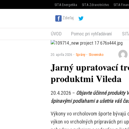
SITA Energetika
SITA Zdravotníctvo
SITA Finan
Zdieľaj
ÚVOD
Pomoc pri vyhľadávaní
SIT
20. apríla 2026
Správy
Slovensko
Jarný upratovací tr
produktmi Vileda
20.4.2026 –
Objavte účinné produkty V
špinavými podlahami a ušetria váš čas
Výkony vo vrcholovom športe bývajú 
výkon vo vrcholných prípravách pri u