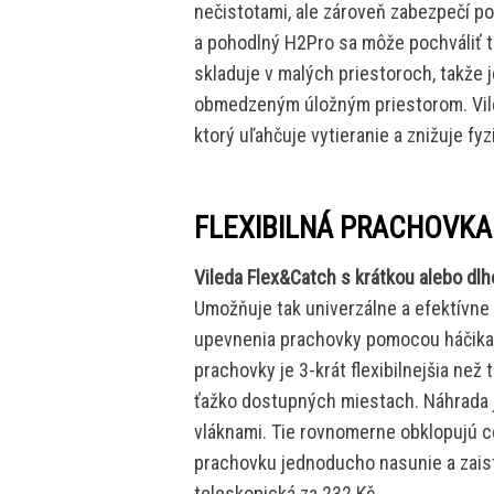
nečistotami, ale zároveň zabezpečí p
a pohodlný H2Pro sa môže pochváliť t
skladuje v malých priestoroch, takže 
obmedzeným úložným priestorom. Vil
ktorý uľahčuje vytieranie a znižuje f
FLEXIBILNÁ PRACHOVKA
Vileda Flex&Catch s krátkou alebo dl
Umožňuje tak univerzálne a efektívne 
upevnenia prachovky pomocou háčika 
prachovky je 3-krát flexibilnejšia než
ťažko dostupných miestach. Náhrada 
vláknami. Tie rovnomerne obklopujú ce
prachovku jednoducho nasunie a zaist
teleskopická za 232 Kč.