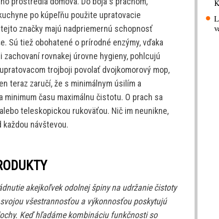
ho prostredia domova. Do boja s prachom,
K
kuchyne po kúpeľňu použite upratovacie
L
v
y tejto značky majú nadpriemernú schopnosť
še. Sú tiež obohatené o prírodné enzýmy, vďaka
i zachovaní rovnakej úrovne hygieny, pohlcujú
 upratovacom trojboji povolať dvojkomorový mop,
en teraz zaručí, že s minimálnym úsilím a
 minimum času maximálnu čistotu. O prach sa
alebo teleskopickou rukoväťou. Nič im neunikne,
d každou návštevou.
RODUKTY
dnutie akejkoľvek odolnej špiny na udržanie čistoty
 svojou všestrannosťou a výkonnosťou poskytujú
 plochy. Keď hľadáme kombináciu funkčnosti so