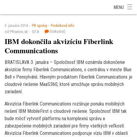
SITA Energetika
SITA Zdravotníctvo
SITA Financie
SITA Doprava
MENU
SITA Potravinárstvo
SITA Reality
SITA Školstvo
SITA Vidiek
3. januára 2014
PR správy
Podnikové info
Diskusia(
)
od PRservis.sk
SITA
IBM dokončila akvizíciu Fiberlink
Communications
BRATISLAVA 3. januára – Spoločnosť IBM oznámila dokončenie
akvizície firmy Fiberlink Communications, s centrálou v meste Blue
Bell v Pensylvánii. Hlavným produktom Fiberlink Communications je
cloudové riešenie MaaS360, ktoré umožňuje správu mobilných
zariadení.
Akvizícia Fiberlink Communications rozširuje ponuku mobilných
riešení IBM MobileFirst o cloudové riešenie. Spoločnosť IBM tak
bude môcť vytvoriť platformu na komplexnú správu a
zabezpečenie mobilných zariadení pre firmy všetkých veľkostí.
Akvizícia Fiberlink Communications podporuje víziu IBM v oblasti