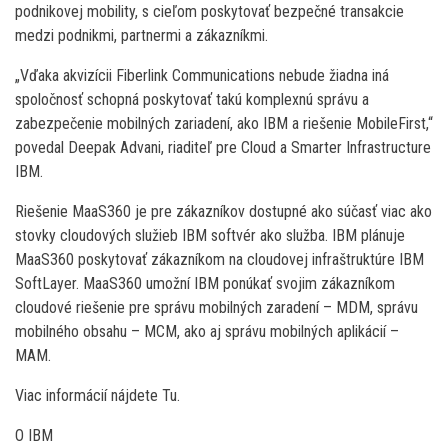
podnikovej mobility, s cieľom poskytovať bezpečné transakcie
medzi podnikmi, partnermi a zákazníkmi.
„Vďaka akvizícii Fiberlink Communications nebude žiadna iná
spoločnosť schopná poskytovať takú komplexnú správu a
zabezpečenie mobilných zariadení, ako IBM a riešenie MobileFirst,“
povedal Deepak Advani, riaditeľ pre Cloud a Smarter Infrastructure
IBM.
Riešenie MaaS360 je pre zákazníkov dostupné ako súčasť viac ako
stovky cloudových služieb IBM softvér ako služba. IBM plánuje
MaaS360 poskytovať zákazníkom na cloudovej infraštruktúre IBM
SoftLayer. MaaS360 umožní IBM ponúkať svojim zákazníkom
cloudové riešenie pre správu mobilných zaradení – MDM, správu
mobilného obsahu – MCM, ako aj správu mobilných aplikácií –
MAM.
Viac informácií nájdete Tu.
O IBM