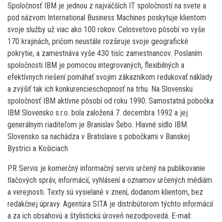
Spoločnosť IBM je jednou z najväčších IT spoločností na svete a
pod názvom International Business Machines poskytuje klientom
svoje služby už viac ako 100 rokov. Celosvetovo pôsobí vo vyše
170 krajinách, pričom neustále rozširuje svoje geografické
pokrytie, a zamestnáva vyše 430 tisíc zamestnancov. Poslaním
spoločnosti IBM je pomocou integrovaných, flexibilných a
efektívnych riešení pomáhať svojim zákazníkom redukovať náklady
a zvýšiť tak ich konkurencieschopnosť na trhu. Na Slovensku
spoločnosť IBM aktívne pôsobí od roku 1990. Samostatná pobočka
IBM Slovensko s.r.o. bola založená 7. decembra 1992 a jej
generálnym riaditeľom je Branislav Šebo. Hlavné sídlo IBM
Slovensko sa nachádza v Bratislave s pobočkami v Banskej
Bystrici a Košiciach.
PR Servis je komerčný informačný servis určený na publikovanie
tlačových správ, informácií, vyhlásení a oznamov určených médiám
a verejnosti. Texty sú vysielané v znení, dodanom klientom, bez
redakčnej úpravy. Agentúra SITA je distribútorom týchto informácií
a za ich obsahovú a štylistickú úroveň nezodpovedá. E-mail: