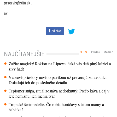
prservis@sita.sk .
ax
Zdieľať
3 Dni
Týždeň
Mesiac
NAJČÍTANEJŠIE
Zažite magický Rokfort na Liptove: čaká vás deň plný kúziel a
živý had!
Vzorové priestory nového pavilónu už preverujú zdravotníci.
Dolaďujú ich do posledného detailu
Teplomer stúpa, rituál zostáva nedotknutý: Prečo káva a čaj v
lete nemiznú, len menia tvár
Tropické šestonedelie. Čo robia horúčavy s telom mamy a
bábätka?