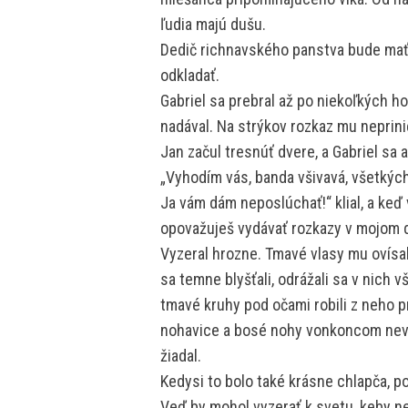
ľudia majú dušu.
Dedič richnavského panstva bude mať
odkladať.
Gabriel sa prebral až po niekoľkých h
nadával. Na strýkov rozkaz mu neprinie
Jan začul tresnúť dvere, a Gabriel sa 
„Vyhodím vás, banda všivavá, všetkýc
Ja vám dám neposlúchať!“ klial, a keď
opovažuješ vydávať rozkazy v mojom 
Vyzeral hrozne. Tmavé vlasy mu ovísali
sa temne blyšťali, odrážali sa v nich 
tmavé kruhy pod očami robili z neho 
nohavice a bosé nohy vonkoncom nevz
žiadal.
Kedysi to bolo také krásne chlapča, p
Veď by mohol vyzerať k svetu, keby ne