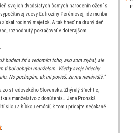
p
 deň svojich dvadsiatych ôsmych narodenín ožení s
vypočítavej vdovy Eufrozíny Peréniovej, ide mu iba
a získal rodinný majetok. A tak hneď na druhý deň
rad, rozhodnutý pokračovať v doterajšom
…
už budem žiť s vedomím toho, ako som zlyhal, ale
m ti bol dobrým manželom. Všetky svoje hriechy
alo. No pochopím, ak mi povieš, že ma nenávidíš.“
 zo stredovekého Slovenska. Zhýralý šľachtic,
matka a manželstvo z donútenia… Jana Pronská
ltí silou a hĺbkou emócií, k tomu pridajte nečakané
i
: