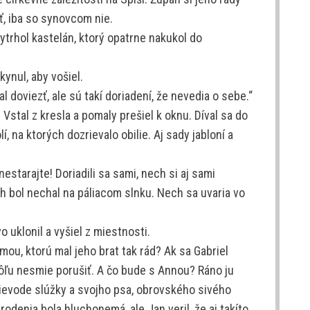
iť, iba so synovcom nie.
trhol kastelán, ktorý opatrne nakukol do
ynul, aby vošiel.
l doviezť, ale sú takí doriadení, že nevedia o sebe.“
 Vstal z kresla a pomaly prešiel k oknu. Díval sa do
í, na ktorých dozrievalo obilie. Aj sady jabloní a
nestarajte! Doriadili sa sami, nech si aj sami
ch bol nechal na páliacom slnku. Nech sa uvaria vo
o uklonil a vyšiel z miestnosti.
u, ktorú mal jeho brat tak rád? Ak sa Gabriel
ľu nesmie porušiť. A čo bude s Annou? Ráno ju
prievode slúžky a svojho psa, obrovského sivého
odenia bola hluchonemá, ale Jan veril, že aj takíto