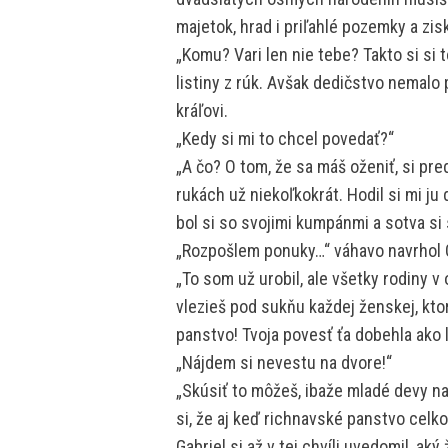
majetok, hrad i priľahlé pozemky a zi
„Komu? Vari len nie tebe? Takto si si to
listiny z rúk. Avšak dedičstvo nemalo
kráľovi.
„Kedy si mi to chcel povedať?“
„A čo? O tom, že sa máš oženiť, si preds
rukách už niekoľkokrát. Hodil si mi j
bol si so svojimi kumpánmi a sotva si
„Rozpošlem ponuky…“ váhavo navrhol G
„To som už urobil, ale všetky rodiny v 
vlezieš pod sukňu každej ženskej, ktorá
panstvo! Tvoja povesť ťa dobehla ako l
„Nájdem si nevestu na dvore!“
„Skúsiť to môžeš, ibaže mladé devy na
si, že aj keď richnavské panstvo celko
Gabriel si až v tej chvíli uvedomil, ak