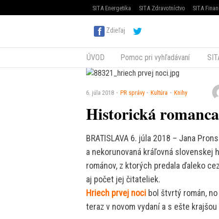
SITA Energetika
SITA Zdravotníctvo
SITA Finan
Zdieľaj
ÚVOD
Pomoc pri vyhľadávaní
SIT
6. júla 2018
PR správy
Kultúra
Knihy
Historická romanca
BRATISLAVA 6. júla 2018 – Jana Pronsk
a nekorunovaná kráľovná slovenskej h
románov, z ktorých predala ďaleko cez
aj počet jej čitateliek.
Hriech prvej noci
bol štvrtý román, no
teraz v novom vydaní a s ešte krajšou