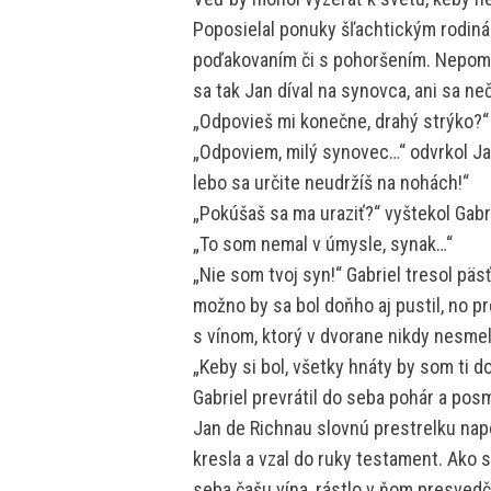
Poposielal ponuky šľachtickým rodinám
poďakovaním či s pohoršením. Nepomo
sa tak Jan díval na synovca, ani sa ne
„Odpovieš mi konečne, drahý strýko?“ 
„Odpoviem, milý synovec…“ odvrkol Jan 
lebo sa určite neudržíš na nohách!“
„Pokúšaš sa ma uraziť?“ vyštekol Gabri
„To som nemal v úmysle, synak…“
„Nie som tvoj syn!“ Gabriel tresol pä
možno by sa bol doňho aj pustil, no p
s vínom, ktorý v dvorane nikdy nesmel
„Keby si bol, všetky hnáty by som ti do
Gabriel prevrátil do seba pohár a pos
Jan de Richnau slovnú prestrelku nap
kresla a vzal do ruky testament. Ako s
seba čašu vína, rástlo v ňom presved