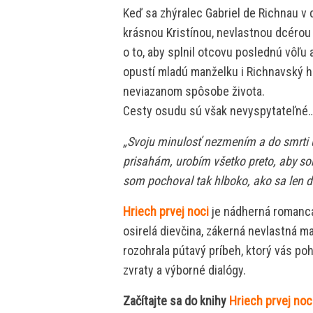
Keď sa zhýralec Gabriel de Richnau v
krásnou Kristínou, nevlastnou dcérou 
o to, aby splnil otcovu poslednú vôľu 
opustí mladú manželku i Richnavský h
neviazanom spôsobe života.
Cesty osudu sú však nevyspytateľné
„Svoju minulosť nezmením a do smrti 
prisahám, urobím všetko preto, aby so
som pochoval tak hlboko, ako sa len d
Hriech prvej noci
je nádherná romanca
osirelá dievčina, zákerná nevlastná 
rozohrala pútavý príbeh, ktorý vás poh
zvraty a výborné dialógy.
Začítajte sa do knihy
Hriech prvej noc