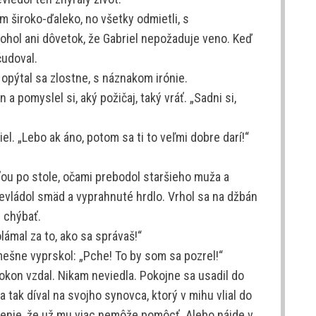
 široko-ďaleko, no všetky odmietli, s
hol ani dôvetok, že Gabriel nepožaduje veno. Keď
čudoval.
opýtal sa zlostne, s náznakom irónie.
a pomyslel si, aký požičaj, taký vráť. „Sadni si,
el. „Lebo ak áno, potom sa ti to veľmi dobre darí!“
sťou po stole, očami prebodol staršieho muža a
revládol smäd a vyprahnuté hrdlo. Vrhol sa na džbán
 chýbať.
lámal za to, ako sa správaš!“
mešne vyprskol: „Pche! To by som sa pozrel!“
okon vzdal. Nikam neviedla. Pokojne sa usadil do
a tak díval na svojho synovca, ktorý v mihu vlial do
čenie, že už mu viac nemôže pomôcť. Alebo nájde v