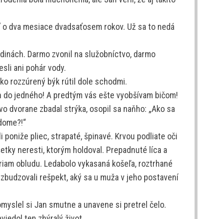
 o dva mesiace dvadsaťosem rokov. Už sa to nedá
odinách. Darmo zvonil na služobníctvo, darmo
sli ani pohár vody.
ako rozzúrený býk rútil dole schodmi.
h do jedného! A predtým vás ešte vyobšívam bičom!
 vo dvorane zbadal strýka, osopil sa naňho: „Ako sa
dome?!“
 poniže pliec, strapaté, špinavé. Krvou podliate oči
všetky neresti, ktorým holdoval. Prepadnuté líca a
priam obludu. Ledabolo vykasaná košeľa, roztrhané
budzovali rešpekt, aký sa u muža v jeho postavení
omyslel si Jan smutne a unavene si pretrel čelo.
viedol ten zhýralý život.