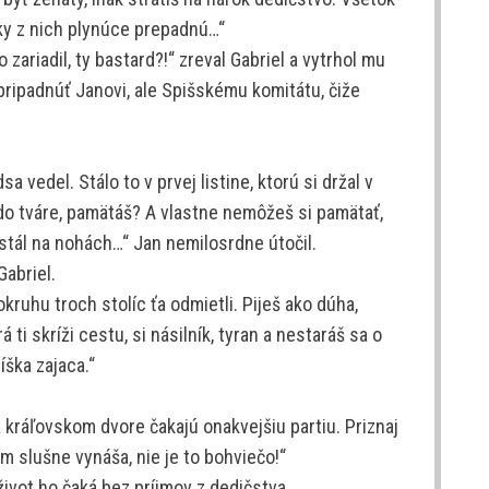
sky z nich plynúce prepadnú…“
 zariadil, ty bastard?!“ zreval Gabriel a vytrhol mu
 pripadnúť Janovi, ale Spišskému komitátu, čiže
a vedel. Stálo to v prvej listine, ktorú si držal v
u do tváre, pamätáš? A vlastne nemôžeš si pamätať,
 stál na nohách…“ Jan nemilosrdne útočil.
abriel.
okruhu troch stolíc ťa odmietli. Piješ ako dúha,
 ti skríži cestu, si násilník, tyran a nestaráš sa o
íška zajaca.“
 kráľovskom dvore čakajú onakvejšiu partiu. Priznaj
m slušne vynáša, nie je to bohviečo!“
ý život ho čaká bez príjmov z dedičstva.