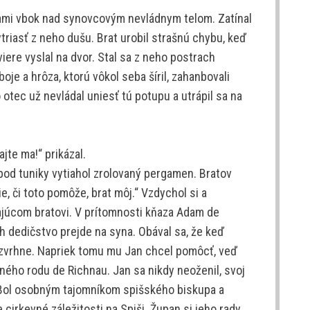
kami vbok nad synovcovým nevládnym telom. Zatínal
vytriasť z neho dušu. Brat urobil strašnú chybu, keď
iere vyslal na dvor. Stal sa z neho postrach
oje a hrôza, ktorú vôkol seba šíril, zahanbovali
 otec už nevládal uniesť tú potupu a utrápil sa na
jte ma!“ prikázal.
spod tuniky vytiahol zrolovaný pergamen. Bratov
e, či toto pomôže, brat môj.“ Vzdychol si a
rajúcom bratovi. V prítomnosti kňaza Adam de
h dedičstvo prejde na syna. Obával sa, že keď
a zvrhne. Napriek tomu mu Jan chcel pomôcť, veď
ého rodu de Richnau. Jan sa nikdy neoženil, svoj
. Bol osobným tajomníkom spišského biskupa a
 cirkevné záležitosti na Spiši. Župan si jeho rady