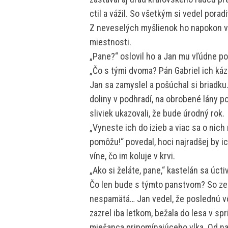
ctil a vážil. So všetkým si vedel porad
Z neveselých myšlienok ho napokon vy
miestnosti.
„Pane?“ oslovil ho a Jan mu vľúdne pok
„Čo s tými dvoma? Pán Gabriel ich káza
Jan sa zamyslel a pošúchal si briadku.
doliny v podhradí, na obrobené lány pol
sliviek ukazovali, že bude úrodný rok.
„Vyneste ich do izieb a viac sa o nich 
pomôžu!“ povedal, hoci najradšej by i
víne, čo im koluje v krvi.
„Ako si želáte, pane,“ kastelán sa úctiv
Čo len bude s týmto panstvom? So zemo
nespamätá… Jan vedel, že poslednú vô
zazrel iba letkom, bežala do lesa v s
miešanca pripomínajúceho vlka. Od nar