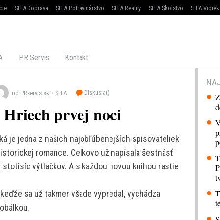
cie
SITA Doprava
SITA Potravinárstvo
SITA Reality
SITA Školstvo
SITA Vidiek
A
PR Servis
Kontakt
NAJ
Diskusia(
)
od PRservis.sk
SITA
Z
d
 Hriech prvej noci
V
p
á je jedna z našich najobľúbenejších spisovateliek
p
istorickej romance. Celkovo už napísala šestnásť
T
 stotisíc výtlačkov. A s každou novou knihou rastie
P
t
T
 keďže sa už takmer všade vypredal, vychádza
t
 obálkou.
S