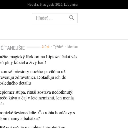
Nedeľa, 9. augusta 2026, Ľubomíra
Hľadať:
ČÍTANEJŠIE
3 Dni
Týždeň
Mesiac
ažite magický Rokfort na Liptove: čaká vás
eň plný kúziel a živý had!
zorové priestory nového pavilónu už
reverujú zdravotníci. Dolaďujú ich do
osledného detailu
eplomer stúpa, rituál zostáva nedotknutý:
rečo káva a čaj v lete nemiznú, len menia
vár
ropické šestonedelie. Čo robia horúčavy s
elom mamy a bábätka?
PP pokračuje v napĺňaní zásobníkov