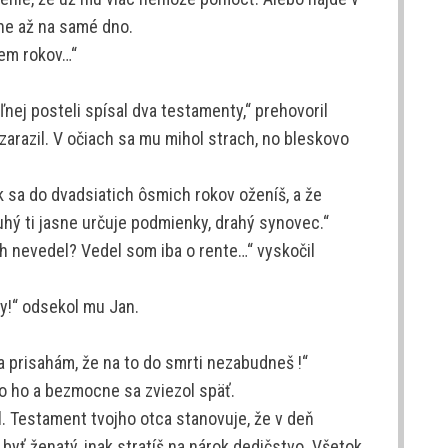
dne až na samé dno.
em rokov…“
nej posteli spísal dva testamenty,“ prehovoril
zarazil. V očiach sa mu mihol strach, no bleskovo
k sa do dvadsiatich ôsmich rokov oženíš, a že
hý ti jasne určuje podmienky, drahý synovec.“
h nevedel? Vedel som iba o rente…“ vyskočil
zvy!“ odsekol mu Jan.
 a prisahám, že na to do smrti nezabudneš !“
ilo ho a bezmocne sa zviezol späť.
. Testament tvojho otca stanovuje, že v deň
yť ženatý, inak stratíš na nárok dedičstvo. Všetok