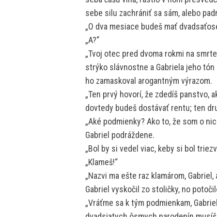
sebe silu zachrániť sa sám, alebo pa
„O dva mesiace budeš mať dvadsaťos
„A?“
„Tvoj otec pred dvoma rokmi na smrteľ
strýko slávnostne a Gabriela jeho tón 
ho zamaskoval arogantným výrazom.
„Ten prvý hovorí, že zdedíš panstvo, a
dovtedy budeš dostávať rentu; ten dru
„Aké podmienky? Ako to, že som o nic
Gabriel podráždene.
„Bol by si vedel viac, keby si bol trie
„Klameš!“
„Nazvi ma ešte raz klamárom, Gabriel,
Gabriel vyskočil zo stoličky, no potoč
„Vráťme sa k tým podmienkam, Gabriel
dvadsiatych ôsmych narodenín musíš b