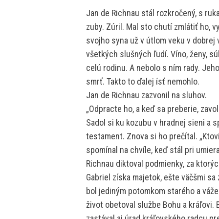
Jan de Richnau stál rozkročený, s ru
zuby. Zúril. Mal sto chutí zmlátiť ho, 
svojho syna už v útlom veku v dobrej v
všetkých slušných ľudí. Víno, ženy, súb
celú rodinu. A nebolo s ním rady. Jeho
smrť. Takto to ďalej ísť nemohlo.
Jan de Richnau zazvonil na sluhov.
„Odpracte ho, a keď sa preberie, zavola
Sadol si ku kozubu v hradnej sieni a 
testament. Znova si ho prečítal. „Ktovi
spomínal na chvíle, keď stál pri umie
Richnau diktoval podmienky, za ktorýc
Gabriel získa majetok, ešte väčšmi s
bol jediným potomkom starého a vážen
život obetoval službe Bohu a kráľovi
zastával aj úrad kráľovského radcu pre