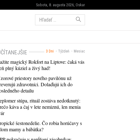
Sobota, 8. augusta 2026, Oskar
Hľadať:
ČÍTANEJŠIE
3 Dni
Týždeň
Mesiac
ažite magický Rokfort na Liptove: čaká vás
eň plný kúziel a živý had!
zorové priestory nového pavilónu už
reverujú zdravotníci. Dolaďujú ich do
osledného detailu
eplomer stúpa, rituál zostáva nedotknutý:
rečo káva a čaj v lete nemiznú, len menia
vár
ropické šestonedelie. Čo robia horúčavy s
elom mamy a bábätka?
PP pokračuje v napĺňaní zásobníkov