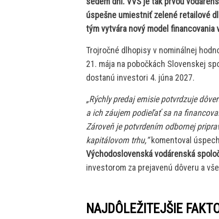
sedem dní. VVS je tak prvou vodárens
úspešne umiestniť zelené retailové d
tým vytvára nový model financovania v
Trojročné dlhopisy v nominálnej hodno
21. mája na pobočkách Slovenskej spor
dostanú investori 4. júna 2027.
„Rýchly predaj emisie potvrdzuje dôv
a ich záujem podieľať sa na financova
Zároveň je potvrdením odbornej pripra
kapitálovom trhu,“
komentoval úspech
Východoslovenská vodárenská spoločn
investorom za prejavenú dôveru a vše
NAJDÔLEŽITEJŠIE FAKT