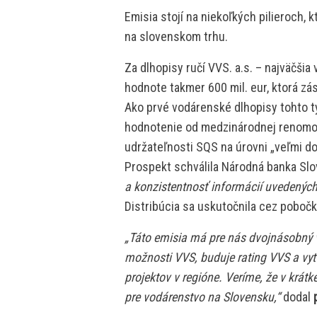
Emisia stojí na niekoľkých pilieroch,
na slovenskom trhu.
Za dlhopisy ručí VVS. a.s. – najväčši
hodnote takmer 600 mil. eur, ktorá zá
Ako prvé vodárenské dlhopisy tohto t
hodnotenie od medzinárodnej renomov
udržateľnosti SQS na úrovni „veľmi do
Prospekt schválila Národná banka Sl
a konzistentnosť informácií uvedených 
Distribúcia sa uskutočnila cez pobočk
„Táto emisia má pre nás dvojnásobný v
možnosti VVS, buduje rating VVS a vy
projektov v regióne. Veríme, že v krát
pre vodárenstvo na Slovensku,“
dodal