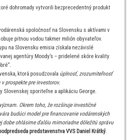
 ktoré dohromady vytvorili bezprecedentný produkt
a vodárenská spoločnosť na Slovensku s aktívami v
sobuje pitnou vodou takmer milión obyvateľov.
ypu na Slovensku emisia získala nezávislé
anej agentúry Moody’s – pridelené skóre kvality
bré“.
ovenska, ktorá posudzovala
úplnosť, zrozumiteľnosť
v prospekte pre investorov.
y Slovenskej sporiteľne a aplikáciu George.
ýznam. Okrem toho, že rozširuje investičné
tvára budúci model pre financovanie vodárenských
kej dobe ohlásime ďalšiu mimoriadne dôležitú správu
podpredseda predstavenstva VVS Daniel Krátký
.