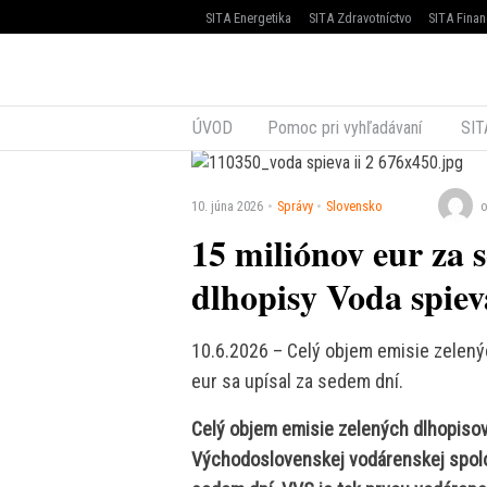
SITA Energetika
SITA Zdravotníctvo
SITA Finan
ÚVOD
Pomoc pri vyhľadávaní
SIT
10. júna 2026
Správy
Slovensko
o
15 miliónov eur za 
dlhopisy Voda spiev
10.6.2026 – Celý objem emisie zelenýc
eur sa upísal za sedem dní.
Celý objem emisie zelených dlhopisov 
Východoslovenskej vodárenskej spoloč