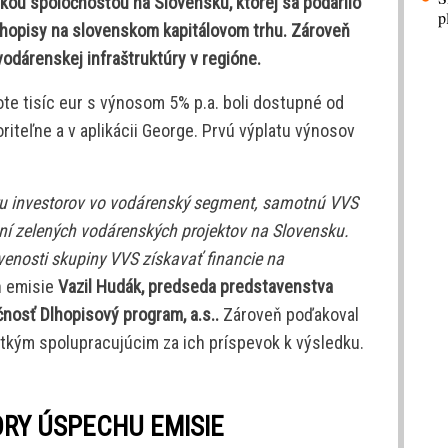
kou spoločnosťou na Slovensku, ktorej sa podarilo
p
lhopisy na slovenskom kapitálovom trhu. Zároveň
odárenskej infraštruktúry v regióne.
te tisíc eur s výnosom 5% p.a. boli dostupné od
iteľne a v aplikácii George. Prvú výplatu výnosov
eru investorov vo vodárenský segment, samotnú VVS
ní zelených vodárenských projektov na Slovensku.
venosti skupiny VVS získavať financie na
 emisie
Vazil Hudák, predseda predstavenstva
osť Dlhopisový program, a.s..
Zároveň poďakoval
tkým spolupracujúcim za ich príspevok k výsledku.
ORY ÚSPECHU EMISIE