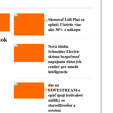
Skenovať Lidl Plus sa
oplatí: Ušetrite viac
ako 30% z nákupu
zok
Nová štúdia
Schneider Electric
skúma bezpečnosť
napájania dátových
centier pre umelú
inteligenciu
dm na
LOVESTREAM-e
opäť spojí festivalové
zážitky so
starostlivosťou a
osvetou