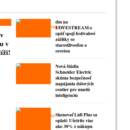
dm na
LOVESTREAM-e
av
opäť spojí festivalové
zážitky so
u v
starostlivosťou a
íži!
osvetou
Nová štúdia
Schneider Electric
skúma bezpečnosť
napájania dátových
centier pre umelú
inteligenciu
Skenovať Lidl Plus sa
oplatí: Ušetrite viac
ako 30% z nákupu