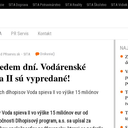
cie
SITA Doprava
SITA Potravinárstvo
SITA Reality
SITA Školstvo
SITA Vidiek
A
PR Servis
Kontakt
NAJ
Diskusia(
)
d PRservis.sk
SITA
Z
d
sedem dní. Vodárenské
V
a II sú vypredané!
p
p
T
h dlhopisov Voda spieva II vo výške 15 miliónov
P
t
T
Voda spieva II vo výške 15 miliónov eur od
t
nosti Dlhopisový program, a.s. sa upísal za
S