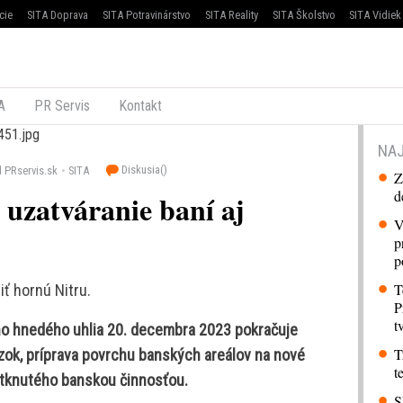
cie
SITA Doprava
SITA Potravinárstvo
SITA Reality
SITA Školstvo
SITA Vidiek
A
PR Servis
Kontakt
NAJ
Diskusia(
)
 PRservis.sk
SITA
Z
d
uzatváranie baní aj
V
p
p
T
ť hornú Nitru.
P
t
o hnedého uhlia 20. decembra 2023 pokračuje
T
ok, príprava povrchu banských areálov na nové
t
 dotknutého banskou činnosťou.
S