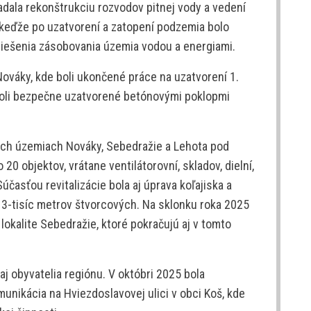
adala rekonštrukciu rozvodov pitnej vody a vedení
 keďže po uzatvorení a zatopení podzemia bolo
iešenia zásobovania územia vodou a energiami.
 Nováky, kde boli ukončené práce na uzatvorení 1.
boli bezpečne uzatvorené betónovými poklopmi
ych územiach Nováky, Sebedražie a Lehota pod
0 objektov, vrátane ventilátorovní, skladov, dielní,
účasťou revitalizácie bola aj úprava koľajiska a
13-tisíc metrov štvorcových. Na sklonku roka 2025
lokalite Sebedražie, ktoré pokračujú aj v tomto
i aj obyvatelia regiónu. V októbri 2025 bola
unikácia na Hviezdoslavovej ulici v obci Koš, kde