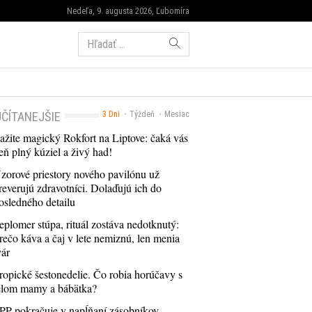
Nedeľa, 9. augusta 2026, Ľubomíra
Hľadať:
ČÍTANEJŠIE
3 Dni
Týždeň
Mesiac
ažite magický Rokfort na Liptove: čaká vás
eň plný kúziel a živý had!
zorové priestory nového pavilónu už
reverujú zdravotníci. Dolaďujú ich do
osledného detailu
eplomer stúpa, rituál zostáva nedotknutý:
rečo káva a čaj v lete nemiznú, len menia
vár
ropické šestonedelie. Čo robia horúčavy s
elom mamy a bábätka?
PP pokračuje v napĺňaní zásobníkov