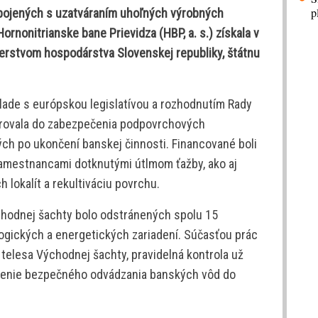
p
pojených s uzatváraním uhoľných výrobných
ornonitrianske bane Prievidza (HBP, a. s.) získala v
terstvom hospodárstva Slovenskej republiky, štátnu
úlade s európskou legislatívou a rozhodnutím Rady
rovala do zabezpečenia podpovrchových
h po ukončení banskej činnosti. Financované boli
zamestnancami dotknutými útlmom ťažby, ako aj
 lokalít a rekultiváciu povrchu.
ýchodnej šachty bolo odstránených spolu 15
ogických a energetických zariadení. Súčasťou prác
telesa Východnej šachty, pravidelná kontrola už
čenie bezpečného odvádzania banských vôd do