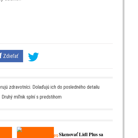
Zdieľať
rujú zdravotníci. Dolaďujú ich do posledného detailu
 Druhý míľnik splní s predstihom
Skenovať Lidl Plus sa