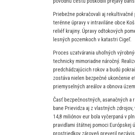
pôvodnú cestu poškodili prejavy bansk
Priebežne pokračovali aj rekultivačné
terénne úpravy v intraviláne obce Koš
reliéf krajiny. Úpravy odtokových pom
lesných pozemkoch v katastri Cigeľ.
Proces uzatvárania uhoľných výrobnýc
technicky mimoriadne náročný. Realiz
predchádzajúcich rokov a budú pokrač
zostáva nielen bezpečné ukončenie eta
priemyselných areálov a obnova území
Časť bezpečnostných, asanačných a re
bane Prievidza aj z vlastných zdrojov,
14,8 miliónov eur bola vyčerpaná v pl
pravidlami štátnej pomoci Európskej 
prostriedkov zároveň preveril nezávisl