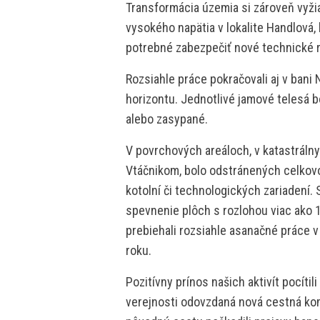
Transformácia územia si zároveň vyži
vysokého napätia v lokalite Handlová,
potrebné zabezpečiť nové technické r
Rozsiahle práce pokračovali aj v bani
horizontu. Jednotlivé jamové telesá 
alebo zasypané.
V povrchových areáloch, v katastráln
Vtáčnikom, bolo odstránených celkovo 2
kotolní či technologických zariadení. S
spevnenie plôch s rozlohou viac ako 
prebiehali rozsiahle asanačné práce v 
roku.
Pozitívny prínos našich aktivít pocítil
verejnosti odovzdaná nová cestná kom