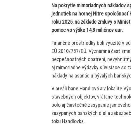
Na pokrytie mimoriadnych nákladov s
jednotiek na hornej Nitre spoločnosť H
roku 2025, na základe zmluvy s Minis
pomoc vo výške 14,8 miliónov eur.
Finančné prostriedky boli využité v s
EÚ 2010/787/EÚ. Významná časť sme
bezpečnostných opatrení, nevyhnutnýc
aj mimoriadne výdavky súvisiace so 
náklady na asanáciu bývalých banských
V areáli bane Handlová a v lokalite V
stavebných objektov, vrátane technol
bolo aj čiastočné zasypanie jamového 
zasypaných banských diel a zabezpe
toku Handlovka.