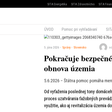
SITA Energetika
SITA Zdravotníctvo
SITA Finan
ÚVOD
Pomoc pri vyhľadávaní
SIT
5. júna 2026
Správy
Slovensko
od
Pokračuje bezpečné 
obnova územia
5.6.2026 – Štátna pomoc pomáha meni
Od vyťaženia poslednej tony domáceh
proces uzatvárania ťažobných prevádz
využitie, ako aj revitalizácia územia