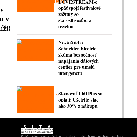
LOVESTREAM-e
av
opäť spojí festivalové
zážitky so
u v
starostlivosťou a
íži!
osvetou
Nová štúdia
Schneider Electric
skúma bezpečnosť
napájania dátových
centier pre umelú
inteligenciu
Skenovať Lidl Plus sa
oplatí: Ušetrite viac
ako 30% z nákupu
© Použitie akýchkoľvek materiálov z tejto stránky je dovolené bez