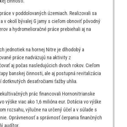
ej činnosti.
 práce v poddolovaných územiach. Realizovali sa
 a v okolí bývalej G jamy s cieľom obnoviť pôvodný
erov a hydromelioračné práce prebiehali aj na
h jednotiek na hornej Nitre je dlhodobý a
ované práce nadväzujú na aktivity z
ovať aj počas nasledujúcich dvoch rokov. Cieľom
py banskej činnosti, ale aj postupná revitalizácia
 dotknutých desaťročiami ťažby uhlia.
kultivačných prác financovali Hornonitrianske
 vo výške viac ako 1,6 milióna eur. Dotácia vo výške
nom rozsahu, výlučne na určený účel a v súlade s
únie. Oprávnenosť a správnosť čerpania finančných
ý audítor.