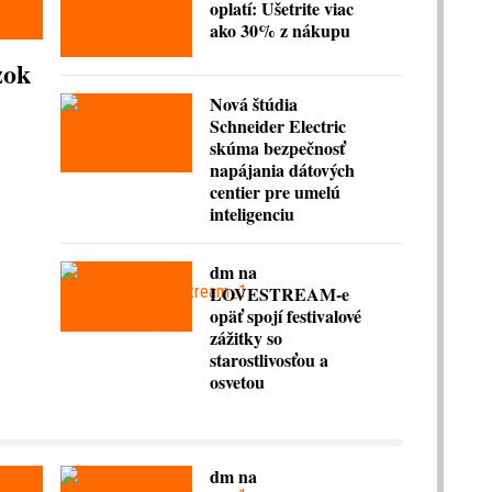
oplatí: Ušetrite viac
ako 30% z nákupu
zok
Nová štúdia
Schneider Electric
skúma bezpečnosť
napájania dátových
centier pre umelú
inteligenciu
dm na
LOVESTREAM-e
opäť spojí festivalové
zážitky so
starostlivosťou a
osvetou
dm na