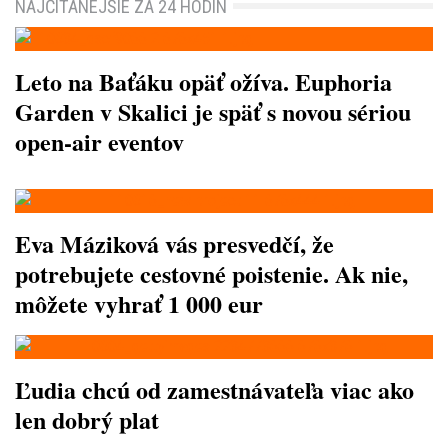
NAJČÍTANEJŠIE ZA 24 HODÍN
Leto na Baťáku opäť ožíva. Euphoria
Garden v Skalici je späť s novou sériou
open-air eventov
Eva Máziková vás presvedčí, že
potrebujete cestovné poistenie. Ak nie,
môžete vyhrať 1 000 eur
Ľudia chcú od zamestnávateľa viac ako
len dobrý plat