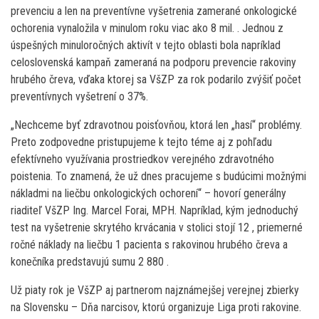
prevenciu a len na preventívne vyšetrenia zamerané onkologické
ochorenia vynaložila v minulom roku viac ako 8 mil. . Jednou z
úspešných minuloročných aktivít v tejto oblasti bola napríklad
celoslovenská kampaň zameraná na podporu prevencie rakoviny
hrubého čreva, vďaka ktorej sa VšZP za rok podarilo zvýšiť počet
preventívnych vyšetrení o 37%.
„Nechceme byť zdravotnou poisťovňou, ktorá len „hasí“ problémy.
Preto zodpovedne pristupujeme k tejto téme aj z pohľadu
efektívneho využívania prostriedkov verejného zdravotného
poistenia. To znamená, že už dnes pracujeme s budúcimi možnými
nákladmi na liečbu onkologických ochorení“ – hovorí generálny
riaditeľ VšZP Ing. Marcel Forai, MPH. Napríklad, kým jednoduchý
test na vyšetrenie skrytého krvácania v stolici stojí 12 , priemerné
ročné náklady na liečbu 1 pacienta s rakovinou hrubého čreva a
konečníka predstavujú sumu 2 880 .
Už piaty rok je VšZP aj partnerom najznámejšej verejnej zbierky
na Slovensku – Dňa narcisov, ktorú organizuje Liga proti rakovine.