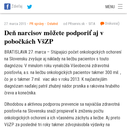
SITA Energetika
SITA Zdravotníctvo
SITA Financie
SITA Doprava
Zdieľaj
MENU
SITA Potravinárstvo
SITA Reality
SITA Školstvo
SITA Vidiek
Diskusia(
)
27. marca 2015
PR správy
Ostatné
od PRservis.sk
SITA
Deň narcisov môžete podporiť aj v
pobočkách VšZP
BRATISLAVA 27. marca – Stúpajúci počet onkologických ochorení
na Slovensku zvyšuje aj náklady na liečbu pacientov s touto
diagnózou. V minulom roku vynaložila Všeobecná zdravotná
poisťovňa, a.s. na liečbu onkologických pacientov takmer 300 mil. ,
čo je o takmer 7 mil.  viac ako v roku 2013. K najčastejším
diagnózam naďalej patril zhubný nádor prsníka a rakovina hrubého
čreva a konečníka.
Dlhodobou a aktívnou podporou prevencie sa najväčšia zdravotná
poisťovňa na Slovensku snaží prispievať k zníženiu počtu
onkologických ochorení a ich včasnému záchytu a liečbe. Aj preto
VšZP za posledné tri roky takmer zdvojnásobila výdavky na