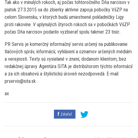
Tak ako v minulých rokoch, aj počas tohtoročného Dňa narcisov v
piatok 27.3.2015 sa do zbierky aktívne zapoja pobočky VšZP na
celom Slovensku, v ktorých budú umiestnené pokladničky Ligy
proti rakovine. V uplynulých štyroch rokoch sa v pobočkách VšZP
počas Dňa narcisov podarilo vyzbierať spolu takmer 23 tisíc .
PR Servis je komerčný informačný servis určený na publikovanie
tlačových správ, informácií, vyhlásení a oznamov určených médiám
a verejnosti. Texty sú vysielané v znení, dodanom klientom, bez
redakčnej úpravy. Agentúra SITA je distribútorom týchto informácií
a za ich obsahovú a štylistickú úroveň nezodpovedá. E-mail:
prservis@sita.sk .
ax
Zdieľať