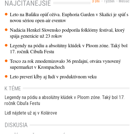
3 Dni
Týždeň
Mesiac
NAJČÍTANEJŠIE
Leto na Baťáku opäť ožíva. Euphoria Garden v Skalici je späť s
novou sériou open-air eventov
Nadácia Henkel Slovensko podporila folklórny festival, ktorý
spája generácie už 23 rokov
Legendy na pódiu a absolútny klúdek v Ploom zóne. Taký bol
17. ročník Cibuľa Festu
Tesco za rok zmodernizovalo 36 predajní, otvára vynovený
supermarket v Krompachoch
Leto preverí kĺby aj ľudí v produktívnom veku
K TÉME
Legendy na pódiu a absolútny klúdek v Ploom zóne. Taký bol 17.
ročník Cibuľa Festu
Lidl nájdete už aj v Kolárove
DISKUSIA