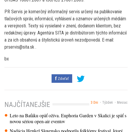
PR Servis je komerčný informačný servis určený na publikovanie
tlačových správ, informácií, vyhlásení a oznamov určených médiám
a verejnosti. Texty sú vysielané v znení, dodanom klientom, bez
redakčnej úpravy. Agentúra SITA je distribútorom týchto informácií
a za ich obsahovú a štylistickú úroveň nezodpovedá. E-mail:
prservis@sita.sk .
bx
Zdieľať
3 Dni
Týždeň
Mesiac
NAJČÍTANEJŠIE
Leto na Baťáku opäť ožíva. Euphoria Garden v Skalici je späť s
novou sériou open-air eventov
Nadácia Henkel Slovensko podporila folklórny festival, ktorý