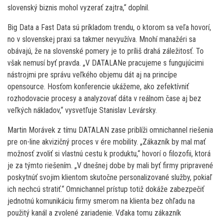
slovenský biznis mohol vyzerať zajtra,“ doplnil.
Big Data a Fast Data sú príkladom trendu, o ktorom sa veľa hovorí,
no v slovenskej praxi sa takmer nevyužíva. Mnohí manažéri sa
obávajú, že na slovenské pomery je to príliš drahá záležitosť. To
však nemusí byť pravda. „V DATALANe pracujeme s fungujúcimi
nástrojmi pre správu veľkého objemu dát aj na princípe
opensource. Hosťom konferencie ukážeme, ako zefektívniť
rozhodovacie procesy a analyzovať dáta v reálnom čase aj bez
veľkých nákladov,“ vysvetľuje Stanislav Levársky.
Martin Morávek z tímu DATALAN zase priblíži omnichannel riešenia
pre on-line akvizičný proces v ére mobility. „Zákazník by mal mať
možnosť zvoliť si vlastnú cestu k produktu,“ hovorí o filozofii, ktorá
je za týmto riešením. „V dnešnej dobe by mali byť firmy pripravené
poskytnúť svojim klientom skutočne personalizované služby, pokiaľ
ich nechcú stratiť.“ Omnichannel prístup totiž dokáže zabezpečiť
jednotnú komunikáciu firmy smerom na klienta bez ohľadu na
použitý kanál a zvolené zariadenie. Vďaka tomu zákazník