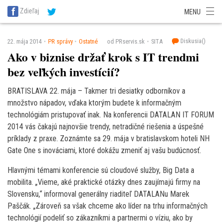
SITA Energetika
SITA Zdravotníctvo
SITA Financie
SITA Doprava
Zdieľaj
MENU
SITA Potravinárstvo
SITA Reality
SITA Školstvo
SITA Vidiek
Diskusia(
)
22. mája 2014
PR správy
Ostatné
od PRservis.sk
SITA
Ako v biznise držať krok s IT trendmi
bez veľkých investícií?
BRATISLAVA 22. mája – Takmer tri desiatky odborníkov a
množstvo nápadov, vďaka ktorým budete k informačným
technológiám pristupovať inak. Na konferencii DATALAN IT FORUM
2014 vás čakajú najnovšie trendy, netradičné riešenia a úspešné
príklady z praxe. Zoznámte sa 29. mája v bratislavskom hoteli NH
Gate One s inováciami, ktoré dokážu zmeniť aj vašu budúcnosť.
Hlavnými témami konferencie sú cloudové služby, Big Data a
mobilita. „Vieme, aké praktické otázky dnes zaujímajú firmy na
Slovensku,“ informoval generálny riaditeľ DATALANu Marek
Paščák. „Zároveň sa však chceme ako líder na trhu informačných
technológií podeliť so zákazníkmi a partnermi o víziu, ako by