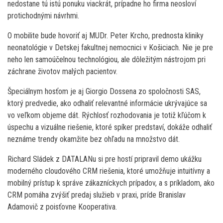
nedostane tú istú ponuku viackrát, prípadne ho firma neosloví
protichodnými návrhmi.
O mobilite bude hovoriť aj MUDr. Peter Krcho, prednosta kliniky
neonatológie v Detskej fakultnej nemocnici v Košiciach. Nie je pre
neho len samoúčelnou technológiou, ale dôležitým nástrojom pri
záchrane životov malých pacientov.
Špeciálnym hosťom je aj Giorgio Dossena zo spoločnosti SAS,
ktorý predvedie, ako odhaliť relevantné informácie ukrývajúce sa
vo veľkom objeme dát. Rýchlosť rozhodovania je totiž kľúčom k
úspechu a vizuálne riešenie, ktoré spíker predstaví, dokáže odhaliť
neznáme trendy okamžite bez ohľadu na množstvo dát.
Richard Sládek z DATALANu si pre hostí pripravil demo ukážku
moderného cloudového CRM riešenia, ktoré umožňuje intuitívny a
mobilný prístup k správe zákazníckych prípadov, a s príkladom, ako
CRM pomáha zvýšiť predaj služieb v praxi, príde Branislav
Adamovič z poisťovne Kooperativa.