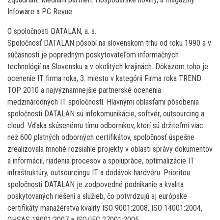
Infoware a PC Revue.
O spoločnosti DATALAN, a. s.
Spoločnosť DATALAN pôsobí na slovenskom trhu od roku 1990 a v
súčasnosti je popredným poskytovateľom informačných
technológií na Slovensku a v okolitých krajinách. Dôkazom toho je
ocenenie IT firma roka, 3. miesto v kategórii Firma roka TREND
TOP 2010 a najvýznamnejšie partnerské ocenenia
medzinárodných IT spoločností. Hlavnými oblasťami pôsobenia
spoločnosti DATALAN sú infokomunikácie, softvér, outsourcing a
cloud. Vďaka skúsenému tímu odborníkov, ktorí sú držiteľmi viac
než 600 platných odborných certifikátov, spoločnosť úspešne
zrealizovala mnohé rozsiahle projekty v oblasti správy dokumentov
a informácií, riadenia procesov a spolupráce, optimalizácie IT
infraštruktúry, outsourcingu IT a dodávok hardvéru. Prioritou
spoločnosti DATALAN je zodpovedné podnikanie a kvalita
poskytovaných riešení a služieb, čo potvrdzujú aj európske
certifikáty manažérstva kvality ISO 9001:2008, ISO 14001:2004,
OHSAS 18001:2007 a ISO/IEC 27001:2005.