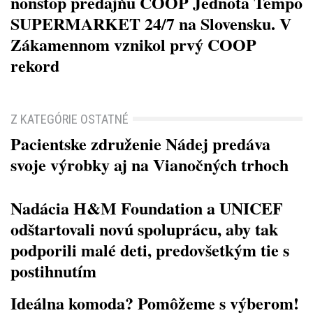
nonstop predajňu COOP Jednota Tempo
SUPERMARKET 24/7 na Slovensku. V
Zákamennom vznikol prvý COOP
rekord
Z KATEGÓRIE OSTATNÉ
Pacientske združenie Nádej predáva
svoje výrobky aj na Vianočných trhoch
Nadácia H&M Foundation a UNICEF
odštartovali novú spoluprácu, aby tak
podporili malé deti, predovšetkým tie s
postihnutím
Ideálna komoda? Pomôžeme s výberom!