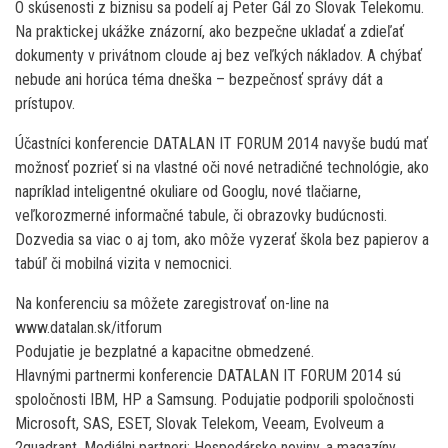
O skúsenosti z biznisu sa podelí aj Peter Gál zo Slovak Telekomu.
Na praktickej ukážke znázorní, ako bezpečne ukladať a zdieľať
dokumenty v privátnom cloude aj bez veľkých nákladov. A chýbať
nebude ani horúca téma dneška – bezpečnosť správy dát a
prístupov.
Účastníci konferencie DATALAN IT FORUM 2014 navyše budú mať
možnosť pozrieť si na vlastné oči nové netradičné technológie, ako
napríklad inteligentné okuliare od Googlu, nové tlačiarne,
veľkorozmerné informačné tabule, či obrazovky budúcnosti.
Dozvedia sa viac o aj tom, ako môže vyzerať škola bez papierov a
tabúľ či mobilná vizita v nemocnici.
Na konferenciu sa môžete zaregistrovať on-line na
www.datalan.sk/itforum
Podujatie je bezplatné a kapacitne obmedzené.
Hlavnými partnermi konferencie DATALAN IT FORUM 2014 sú
spoločnosti IBM, HP a Samsung. Podujatie podporili spoločnosti
Microsoft, SAS, ESET, Slovak Telekom, Veeam, Evolveum a
2quadrant. Mediálni partneri: Hospodárske noviny, a magazíny