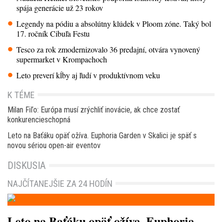
spája generácie už 23 rokov
Legendy na pódiu a absolútny klúdek v Ploom zóne. Taký bol
17. ročník Cibuľa Festu
Tesco za rok zmodernizovalo 36 predajní, otvára vynovený
supermarket v Krompachoch
Leto preverí kĺby aj ľudí v produktívnom veku
K TÉME
Milan Fiľo: Európa musí zrýchliť inovácie, ak chce zostať
konkurencieschopná
Leto na Baťáku opäť ožíva. Euphoria Garden v Skalici je späť s
novou sériou open-air eventov
DISKUSIA
NAJČÍTANEJŠIE ZA 24 HODÍN
Leto na Baťáku opäť ožíva. Euphoria