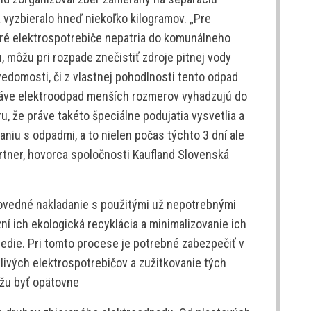
 vyzbieralo hneď niekoľko kilogramov. „Pre
aré elektrospotrebiče nepatria do komunálneho
, môžu pri rozpade znečistiť zdroje pitnej vody
vedomosti, či z vlastnej pohodlnosti tento odpad
áve elektroodpad menších rozmerov vyhadzujú do
 že práve takéto špeciálne podujatia vysvetlia a
iu s odpadmi, a to nielen počas týchto 3 dní ale
ärtner, hovorca spoločnosti Kaufland Slovenská
vedné nakladanie s použitými už nepotrebnými
í ich ekologická recyklácia a minimalizovanie ich
edie. Pri tomto procese je potrebné zabezpečiť v
livých elektrospotrebičov a zužitkovanie tých
ôžu byť opätovne