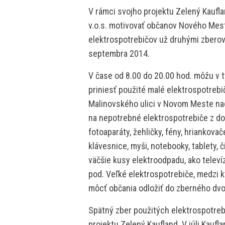
V rámci svojho projektu Zelený Kaufl
v.o.s. motivovať občanov Nového Mes
elektrospotrebičov už druhými zberový
septembra 2014.
V čase od 8.00 do 20.00 hod. môžu v
priniesť použité malé elektrospotreb
Malinovského ulici v Novom Meste n
na nepotrebné elektrospotrebiče z dom
fotoaparáty, žehličky, fény, hriankovače
klávesnice, myši, notebooky, tablety, 
väčšie kusy elektroodpadu, ako televíz
pod. Veľké elektrospotrebiče, medzi kt
môcť občania odložiť do zberného dvo
Spätný zber použitých elektrospotreb
projektu Zelený Kaufland. V júli Kauf