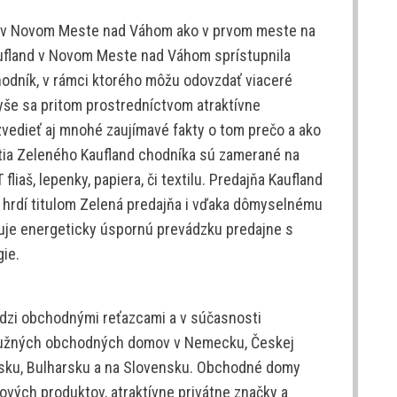
ý v Novom Meste nad Váhom ako v prvom meste na
aufland v Novom Meste nad Váhom sprístupnila
odník, v rámci ktorého môžu odovzdať viaceré
še sa pritom prostredníctvom atraktívne
edieť aj mnohé zaujímavé fakty o tom prečo a ako
tia Zeleného Kaufland chodníka sú zamerané na
 fliaš, lepenky, papiera, či textilu. Predajňa Kaufland
rdí titulom Zelená predajňa i vďaka dômyselnému
uje energeticky úspornú prevádzku predajne s
ie.
edzi obchodnými reťazcami a v súčasnosti
lužných obchodných domov v Nemecku, Českej
nsku, Bulharsku a na Slovensku. Obchodné domy
ových produktov, atraktívne privátne značky a