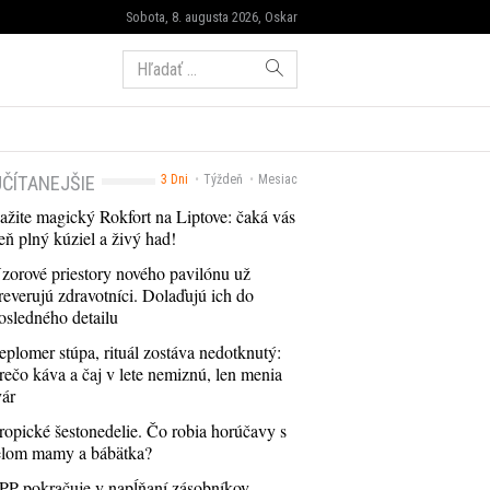
Sobota, 8. augusta 2026, Oskar
Hľadať:
ČÍTANEJŠIE
3 Dni
Týždeň
Mesiac
ažite magický Rokfort na Liptove: čaká vás
eň plný kúziel a živý had!
zorové priestory nového pavilónu už
reverujú zdravotníci. Dolaďujú ich do
osledného detailu
eplomer stúpa, rituál zostáva nedotknutý:
rečo káva a čaj v lete nemiznú, len menia
vár
ropické šestonedelie. Čo robia horúčavy s
elom mamy a bábätka?
PP pokračuje v napĺňaní zásobníkov