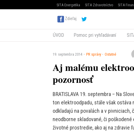
SITA Energetika
SITA Zdravotníctvo
SITA Finan
Zdieľaj
ÚVOD
Pomoc pri vyhľadávaní
SIT
19. septembra 2014
PR správy
Ostatné
Aj malému elektroo
pozornosť
BRATISLAVA 19. septembra – Na Sloven
ton elektroodpadu, stále však ostáva 
odkladajú na povalách a v pivniciach, 
neodborne skladované, či poškodené 
životné prostredie, ako aj na zdravie ľ