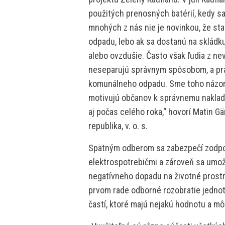
použitých prenosných batérií, kedy sa
mnohých z nás nie je novinkou, že st
odpadu, lebo ak sa dostanú na skládku
alebo ovzdušie. Často však ľudia z ne
neseparujú správnym spôsobom, a pr
komunálneho odpadu. Sme toho názoru,
motivujú občanov k správnemu nakladan
aj počas celého roka,“ hovorí Matin G
republika, v. o. s.
Spätným odberom sa zabezpečí zodpo
elektrospotrebičmi a zároveň sa umožn
negatívneho dopadu na životné prostr
prvom rade odborné rozobratie jednot
častí, ktoré majú nejakú hodnotu a m