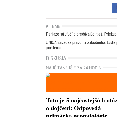
K TÉME
Peniaze sú „fuč“ a predávajúci tiež. Priek
UNIQA zavádza právo na zabudnutie: Ľudia 
poisteniu
DISKUSIA
NAJČÍTANEJŠIE ZA 24 HODÍN
Toto je 5 najčastejších otá
o dojčení: Odpovedá
primárka neonatológie