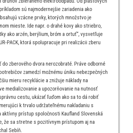
h druhov zbieraného elektroodpadu. Od plastových
 príkladom sú najmodernejšie zariadenia ako
obsahujú vzácne prvky, ktorých množstvo je
nom mieste. Ide napr. o drahé kovy ako striebro,
ky ako arzén, berýlium, bróm a ortuť“, vysvetľuje
UR-PACK, ktorá spolupracuje pri realizácii zberu
sť do zberového dvora nerozobraté. Práve odborné
rospotrebičov zamedzí možnému úniku nebezpečných
čšiu mieru recyklácie a znižuje náklady na
ve medializovanie a upozorňovanie na nutnosť
rávnu cestu, ukázať ľuďom ako sa to dá robiť
smerujúci k trvalo udržateľnému nakladaniu s
aktívny prístup spoločnosti Kaufland Slovenská
íme, že sa stretne s pozitívnym prístupom aj na
chal Sebíň.