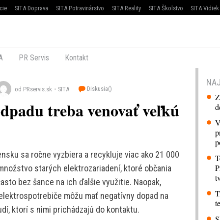
cie
SITA Doprava
SITA Potravinárstvo
SITA Reality
SITA Školstvo
SITA Vidiek
A
PR Servis
Kontakt
NAJ
Diskusia(
)
od PRservis.sk
SITA
Z
dpadu treba venovať veľkú
d
V
p
p
sku sa ročne vyzbiera a recykluje viac ako 21 000
T
P
množstvo starých elektrozariadení, ktoré občania
t
často bez šance na ich ďalšie využitie. Naopak,
T
elektrospotrebiče môžu mať negatívny dopad na
t
udí, ktorí s nimi prichádzajú do kontaktu.
S