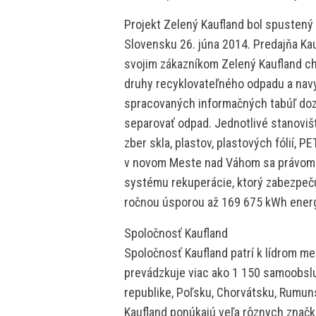
Projekt Zelený Kaufland bol spusten
Slovensku 26. júna 2014. Predajňa K
svojim zákazníkom Zelený Kaufland ch
druhy recyklovateľného odpadu a navy
spracovaných informačných tabúľ dozv
separovať odpad. Jednotlivé stanoviš
zber skla, plastov, plastových fólií, PET
v novom Meste nad Váhom sa právom h
systému rekuperácie, ktorý zabezpeč
ročnou úsporou až 169 675 kWh energ
Spoločnosť Kaufland
Spoločnosť Kaufland patrí k lídrom m
prevádzkuje viac ako 1 150 samoobs
republike, Poľsku, Chorvátsku, Rumu
Kaufland ponúkajú veľa rôznych značk