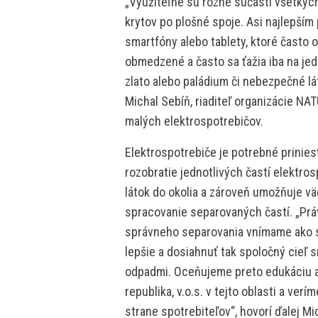
„Využiteľné sú rôzne súčasti všetkýc
krytov po plošné spoje. Asi najlepším
smartfóny alebo tablety, ktoré často 
obmedzené a často sa ťažia iba na jed
zlato alebo paládium či nebezpečné lát
Michal Sebíň, riaditeľ organizácie NAT
malých elektrospotrebičov.
Elektrospotrebiče je potrebné prinie
rozobratie jednotlivých častí elekt
látok do okolia a zároveň umožňuje vä
spracovanie separovaných častí. „Prá
správneho separovania vnímame ako sp
lepšie a dosiahnuť tak spoločný cieľ 
odpadmi. Oceňujeme preto edukáciu a 
republika, v.o.s. v tejto oblasti a ver
strane spotrebiteľov“, hovorí ďalej Mi