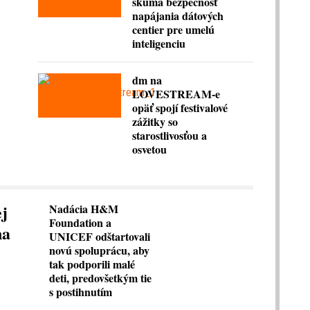
skúma bezpečnosť
napájania dátových
centier pre umelú
inteligenciu
dm na
LOVESTREAM-e
opäť spojí festivalové
zážitky so
starostlivosťou a
osvetou
ej
Nadácia H&M
Foundation a
na
UNICEF odštartovali
novú spoluprácu, aby
tak podporili malé
deti, predovšetkým tie
s postihnutím