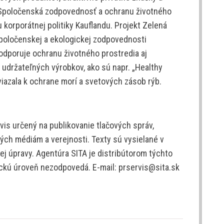
. Spoločenská zodpovednosť a ochranu životného
 korporátnej politiky Kauflandu. Projekt Zelená
t spoločenskej a ekologickej zodpovednosti
odporuje ochranu životného prostredia aj
 udržateľných výrobkov, ako sú napr. „Healthy
iazala k ochrane morí a svetových zásob rýb.
is určený na publikovanie tlačových správ,
ých médiám a verejnosti. Texty sú vysielané v
j úpravy. Agentúra SITA je distribútorom týchto
tickú úroveň nezodpovedá. E-mail: prservis@sita.sk