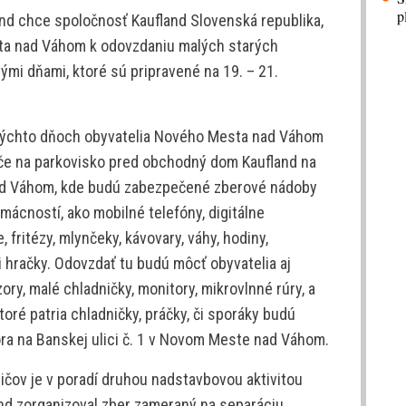
p
and chce spoločnosť Kaufland Slovenská republika,
ta nad Váhom k odovzdaniu malých starých
mi dňami, ktoré sú pripravené na 19. – 21.
 týchto dňoch obyvatelia Nového Mesta nad Váhom
iče na parkovisko pred obchodný dom Kaufland na
ad Váhom, kde budú zabezpečené zberové nádoby
ácností, ako mobilné telefóny, digitálne
, fritézy, mlynčeky, kávovary, váhy, hodiny,
či hračky. Odovzdať tu budú môcť obyvatelia aj
ory, malé chladničky, monitory, mikrovlnné rúry, a
oré patria chladničky, práčky, či sporáky budú
ra na Banskej ulici č. 1 v Novom Meste nad Váhom.
ičov je v poradí druhou nadstavbovou aktivitou
land zorganizoval zber zameraný na separáciu