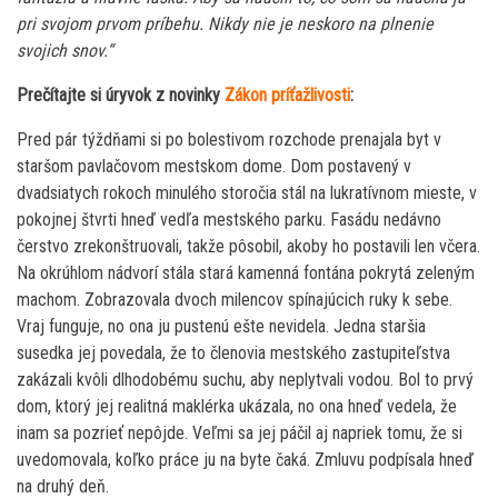
pri svojom prvom príbehu. Nikdy nie je neskoro na plnenie
svojich snov.“
Prečítajte si úryvok z novinky
Zákon príťažlivosti
:
Pred pár týždňami si po bolestivom rozchode prenajala byt v
staršom pavlačovom mestskom dome. Dom postavený v
dvadsiatych rokoch minulého storočia stál na lukratívnom mieste, v
pokojnej štvrti hneď vedľa mestského parku. Fasádu nedávno
čerstvo zrekonštruovali, takže pôsobil, akoby ho postavili len včera.
Na okrúhlom nádvorí stála stará kamenná fontána pokrytá zeleným
machom. Zobrazovala dvoch milencov spínajúcich ruky k sebe.
Vraj funguje, no ona ju pustenú ešte nevidela. Jedna staršia
susedka jej povedala, že to členovia mestského zastupiteľstva
zakázali kvôli dlhodobému suchu, aby neplytvali vodou. Bol to prvý
dom, ktorý jej realitná maklérka ukázala, no ona hneď vedela, že
inam sa pozrieť nepôjde. Veľmi sa jej páčil aj napriek tomu, že si
uvedomovala, koľko práce ju na byte čaká. Zmluvu podpísala hneď
na druhý deň.