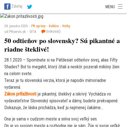
SITA Energetika
SITA Zdravotníctvo
SITA Financie
SITA Doprava
Zdieľaj
MENU
SITA Potravinárstvo
SITA Reality
SITA Školstvo
SITA Vidiek
28. januára 2020
PR správy
Kultúra
Knihy
Diskusia(
)
od PRservis.sk
SITA
50 odtieňov po slovensky? Sú pikantné a
riadne šteklivé!
28.1.2020 – Spomínate si na Päťdesiat odtieňov sivej, alias Fifty
Shades? Bol to megahit, ktorý čítali a neskôr pozerali milióny žien
na celom svete.
Teraz je tu slovenská verzia, ktorá je napodiv mimoriadne
vydarená.
Zákon príťažlivosti
je pikantný, šteklivý a iskrivý. Vychádza vo
vydavateľstve Slovenský spisovateľ a dámy, budete prekvapené.
Dokazuje, že láska prichádza, keď ju najmenej čakáme…
Ona je sama v cudzom meste a sníva svoj veľký sen.
On je vo svojom meste a rozhodne nie je sám. Žije si svoje veľké