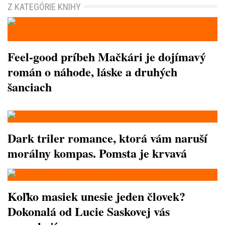
Z KATEGÓRIE KNIHY
Feel-good príbeh Mačkári je dojímavý
román o náhode, láske a druhých
šanciach
Dark triler romance, ktorá vám naruší
morálny kompas. Pomsta je krvavá
Koľko masiek unesie jeden človek?
Dokonalá od Lucie Saskovej vás