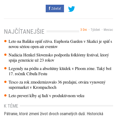
Zdieľať
3 Dni
Týždeň
Mesiac
NAJČÍTANEJŠIE
Leto na Baťáku opäť ožíva. Euphoria Garden v Skalici je späť s
novou sériou open-air eventov
Nadácia Henkel Slovensko podporila folklórny festival, ktorý
spája generácie už 23 rokov
Legendy na pódiu a absolútny klúdek v Ploom zóne. Taký bol
17. ročník Cibuľa Festu
Tesco za rok zmodernizovalo 36 predajní, otvára vynovený
supermarket v Krompachoch
Leto preverí kĺby aj ľudí v produktívnom veku
K TÉME
Pátranie, ktoré zmení život dvoch osamelých duší. Historická