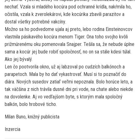
nechať. Vzala si mladého kocúra pod ochranné krídla, nakŕmila ho,
očistila, vzala k zverolekárovi, kde kocúrika zbavili parazitov a
dostal všetky potrebné vakcíny.
Možno sa ho podvedome ujala aj preto, lebo rodina Einsteinovcov
vlastnila pásikavého kocúra menom Tiger. Ona toho svojho kvôli
prižmúrenému oku pomenovala Snajper. Tešila sa, že nebude úplne
sama a kocúr jej bude robiť spoločnosť, no on sa stále kdesi túlal.
Ako jej bývalý.
Len čo pootvorila okno, už aj labzoval po cudzích balkónoch a
parapetoch. Mala by ho dať vykastrovať. Musí si to poznačiť do
diára. Nových susedov zatiaľ veľmi nepoznala. Bolo horúce leto, a
tak väčšina z nich trávila dusné dni pri vode, na chate alebo niekde
na dovolenke. Aj vo vedľajšom byte, s ktorým mala spoločný
balkón, bolo hrobové ticho.
Milan Buno, knižný publicista
Inzercia