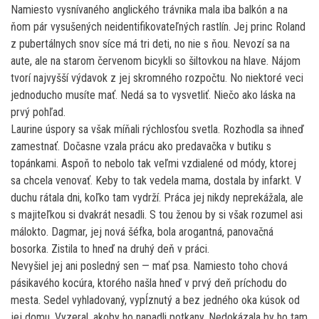
Namiesto vysnívaného anglického trávnika mala iba balkón a na
ňom pár vysušených neidentifikovateľných rastlín. Jej princ Roland
z pubertálnych snov síce má tri deti, no nie s ňou. Nevozí sa na
aute, ale na starom červenom bicykli so šiltovkou na hlave. Nájom
tvorí najvyšší výdavok z jej skromného rozpočtu. No niektoré veci
jednoducho musíte mať. Nedá sa to vysvetliť. Niečo ako láska na
prvý pohľad.
Laurine úspory sa však míňali rýchlosťou svetla. Rozhodla sa ihneď
zamestnať. Dočasne vzala prácu ako predavačka v butiku s
topánkami. Aspoň to nebolo tak veľmi vzdialené od módy, ktorej
sa chcela venovať. Keby to tak vedela mama, dostala by infarkt. V
duchu rátala dni, koľko tam vydrží. Práca jej nikdy neprekážala, ale
s majiteľkou si dvakrát nesadli. S tou ženou by si však rozumel asi
málokto. Dagmar, jej nová šéfka, bola arogantná, panovačná
bosorka. Zistila to hneď na druhý deň v práci.
Nevyšiel jej ani posledný sen — mať psa. Namiesto toho chová
pásikavého kocúra, ktorého našla hneď v prvý deň príchodu do
mesta. Sedel vyhladovaný, vypĺznutý a bez jedného oka kúsok od
jej domu. Vyzeral, akoby ho napadli potkany. Nedokázala by ho tam