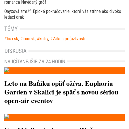
romanca Nevídaný gróf
Ónyxová smršť. Epické pokračovanie, ktoré vás strhne ako divoko
letiaci drak
TÉMY
bux.sk
,
ibux.sk
,
knihy
,
Zákon príťažlivosti
DISKUSIA
NAJČÍTANEJŠIE ZA 24 HODÍN
Leto na Baťáku opäť ožíva. Euphoria
Garden v Skalici je späť s novou sériou
open-air eventov