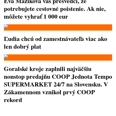
Eva Máziková vás presvedčí, že
potrebujete cestovné poistenie. Ak nie,
môžete vyhrať 1 000 eur
Ľudia chcú od zamestnávateľa viac ako
len dobrý plat
Goralské kroje zaplnili najväčšiu
nonstop predajňu COOP Jednota Tempo
SUPERMARKET 24/7 na Slovensku. V
Zákamennom vznikol prvý COOP
rekord