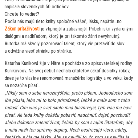
napísala slovenských 50 odtieňov.
Chcete to vedieť?
Podľa nás majú tieto knihy spoločné vášeň, lásku, napätie…no
Zákon príťažlivosti
je vtipnejší a zábavnejší. Príbeh iskrí vydarenými
dialógmi a nadhľadom, ktorý je pri takomto žánri nevyhnutný.
Autorka má skvelý pozorovací talent, ktorý vie pretaviť do slov
a odvážne viesť stránku po stránke.
Katarína Kuniková žije v Nitre a pochádza zo spisovateľskej rodiny
Kunikovcov. Na svoj debut nechala čitateľov čakať desiatky rokov,
dnes je to vlastne renomovaná manažérka logistiky a vo veku, kedy
sa nezačína písať…
„Nikdy som o sebe nerozmýšľala, prečo píšem. Jednoducho som
iba písala, lebo mi to bolo prirodzené, ľahké a mala som z toho
radosť. Čím viac je svet okolo mňa bláznivejší, tým viac ma baví
písať. Ak teda knihy dokážu pobaviť, nadchnúť, dojať, povzbudiť
alebo dokonca zmeniť život, želala by som svojim čitateľom, aby
u mňa našli ten správny doping. Nech nestrácajú vieru, nádej,
fantáziu a hlavne lásku. Aby sa naučili to, čo som sa naučila ja