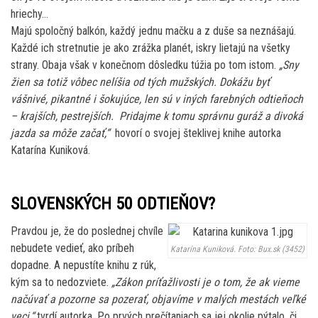
hriechy…
Majú spoločný balkón, každý jednu mačku a z duše sa neznášajú.
Každé ich stretnutie je ako zrážka planét, iskry lietajú na všetky
strany. Obaja však v konečnom dôsledku túžia po tom istom.
„Sny
žien sa totiž vôbec nelíšia od tých mužských. Dokážu byť
vášnivé, pikantné i šokujúce, len sú v iných farebných odtieňoch
– krajších, pestrejších. Pridajme k tomu správnu guráž a divoká
jazda sa môže začať,“
hovorí o svojej šteklivej knihe autorka
Katarína Kuniková.
SLOVENSKÝCH 50 ODTIEŇOV?
Pravdou je, že do poslednej chvíle
nebudete vedieť, ako príbeh
Katarína Kuniková. Foto: Bux.sk (3452)
dopadne. A nepustíte knihu z rúk,
kým sa to nedozviete.
„Zákon príťažlivosti je o tom, že ak vieme
načúvať a pozorne sa pozerať, objavíme v malých mestách veľké
veci,“
tvrdí autorka. Po prvých prečítaniach sa jej okolie pýtalo, či