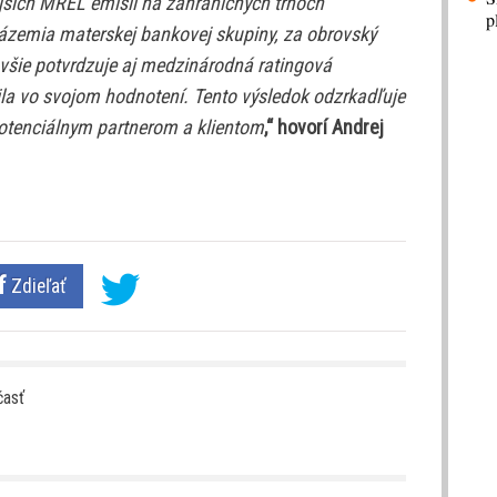
jších MREL emisií na zahraničných trhoch
p
ázemia materskej bankovej skupiny, za obrovský
všie potvrdzuje aj medzinárodná ratingová
la vo svojom hodnotení. Tento výsledok odzrkadľuje
potenciálnym partnerom a klientom
,“ hovorí Andrej
Zdieľať
časť