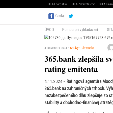
SITA Energetika
SITA Zdravotníctvo
SITA Finan
Zdieľaj
ÚVOD
Pomoc pri vyhľadávaní
SIT
4. novembra 2024
Správy
Slovensko
365.bank zlepšila s
rating emitenta
4.11.2024 –
Ratingová agentúra Mood
365.bank na zahraničných trhoch. Výh
nezabezpečeného dlhu zlepšuje zo sta
stability a obchodno-finančnej stratég