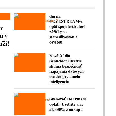
dm na
LOVESTREAM-e
av
opäť spojí festivalové
zážitky so
u v
starostlivosťou a
íži!
osvetou
Nová štúdia
Schneider Electric
skúma bezpečnosť
napájania dátových
centier pre umelú
inteligenciu
Skenovať Lidl Plus sa
oplatí: Ušetrite viac
ako 30% z nákupu