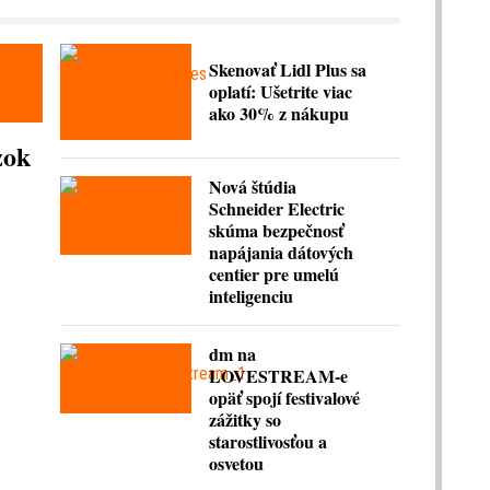
Skenovať Lidl Plus sa
oplatí: Ušetrite viac
ako 30% z nákupu
zok
Nová štúdia
Schneider Electric
skúma bezpečnosť
napájania dátových
centier pre umelú
inteligenciu
dm na
LOVESTREAM-e
opäť spojí festivalové
zážitky so
starostlivosťou a
osvetou