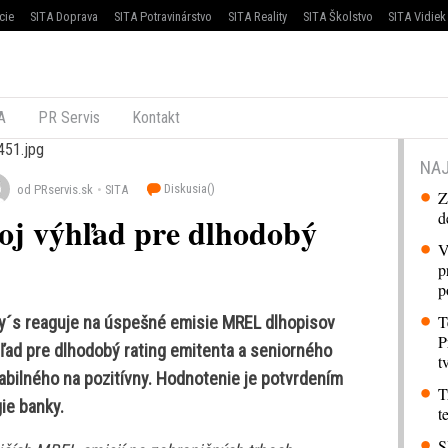
cie
SITA Doprava
SITA Potravinárstvo
SITA Reality
SITA Školstvo
SITA Vidiek
A
PR Servis
Kontakt
NAJ
Diskusia(
)
od PRservis.sk
SITA
Z
d
voj výhľad pre dlhodobý
V
p
p
T
y´s reaguje na úspešné emisie MREL dlhopisov
P
ľad pre dlhodobý rating emitenta a seniorného
t
bilného na pozitívny. Hodnotenie je potvrdením
T
ie banky.
t
S