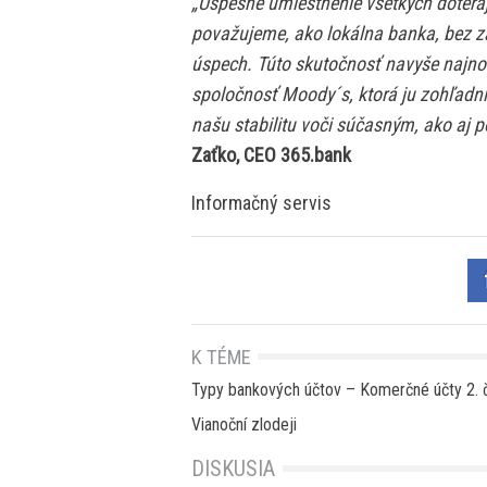
„Úspešné umiestnenie všetkých dotera
považujeme, ako lokálna banka, bez z
úspech. Túto skutočnosť navyše najno
spoločnosť Moody´s, ktorá ju zohľadni
našu stabilitu voči súčasným, ako aj 
Zaťko, CEO 365.bank
Informačný servis
K TÉME
Typy bankových účtov – Komerčné účty 2. 
Vianoční zlodeji
DISKUSIA