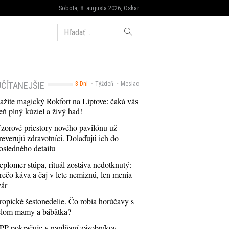
Sobota, 8. augusta 2026, Oskar
Hľadať:
ČÍTANEJŠIE
3 Dni
Týždeň
Mesiac
ažite magický Rokfort na Liptove: čaká vás
eň plný kúziel a živý had!
zorové priestory nového pavilónu už
reverujú zdravotníci. Dolaďujú ich do
osledného detailu
eplomer stúpa, rituál zostáva nedotknutý:
rečo káva a čaj v lete nemiznú, len menia
vár
ropické šestonedelie. Čo robia horúčavy s
elom mamy a bábätka?
PP pokračuje v napĺňaní zásobníkov