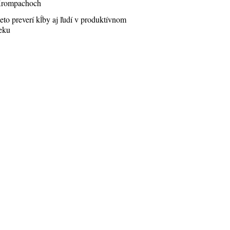
rompachoch
eto preverí kĺby aj ľudí v produktívnom
eku