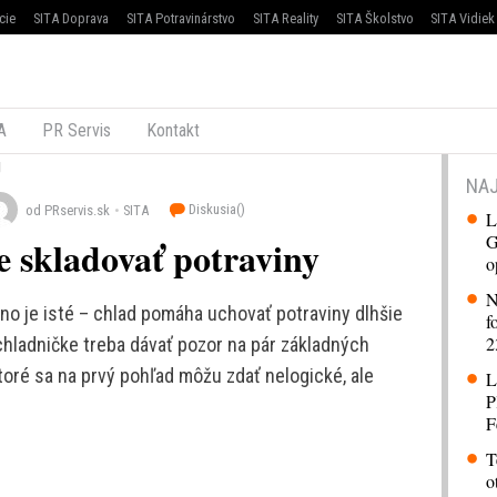
cie
SITA Doprava
SITA Potravinárstvo
SITA Reality
SITA Školstvo
SITA Vidiek
A
PR Servis
Kontakt
NAJ
Diskusia(
)
od PRservis.sk
SITA
L
G
e skladovať potraviny
o
N
o je isté – chlad pomáha uchovať potraviny dlhšie
f
2
 chladničke treba dávať pozor na pár základných
ktoré sa na prvý pohľad môžu zdať nelogické, ale
L
P
F
T
o