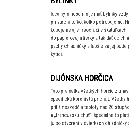
BYLINKY
Ideálnym riešením je mať bylinky vždy
pri varení toľko, koľko potrebujeme. Ni
kupujeme aj v trsoch, či v škatuľkách.
do papierovej utierky a tak dať do chl
pachy chladničky a lepšie sa jej bude 
kytici.
DIJÓNSKA HORČICA
Táto pramatka všetkých horčíc z tma
špecifickú korenistú príchuť. Všetky 
príliš nesvedčia teploty nad 20 stupň
a „francúzsku chuť“, špeciálne to plat
ju po otvorení v dvierkach chladničky