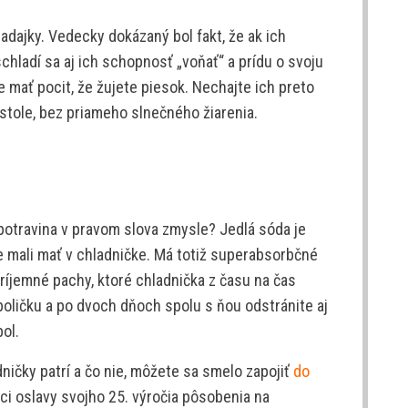
dajky. Vedecky dokázaný bol fakt, že ak ich
chladí sa aj ich schopnosť „voňať“ a prídu o svoju
e mať pocit, že žujete piesok. Nechajte ich preto
 stole, bez priameho slnečného žiarenia.
 potravina v pravom slova zmysle? Jedlá sóda je
me mali mať v chladničke. Má totiž superabsorbčné
príjemné pachy, ktoré chladnička z času na čas
 poličku a po dvoch dňoch spolu s ňou odstránite aj
ol.
dničky patrí a čo nie, môžete sa smelo zapojiť
do
mci oslavy svojho 25. výročia pôsobenia na