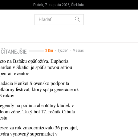
Piatok, 7. augusta 2026, Štefánia
Hľadať:
ČÍTANEJŠIE
3 Dni
Týždeň
Mesiac
eto na Baťáku opäť ožíva. Euphoria
arden v Skalici je späť s novou sériou
pen-air eventov
adácia Henkel Slovensko podporila
olklórny festival, ktorý spája generácie už
3 rokov
egendy na pódiu a absolútny klúdek v
loom zóne. Taký bol 17. ročník Cibuľa
estu
esco za rok zmodernizovalo 36 predajní,
tvára vynovený supermarket v