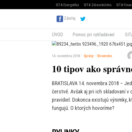
SITA Energetika
SITA Zdravotníctvo
SITA Finan
Zdieľaj
ÚVOD
Pomoc pri vyhľadávaní
SIT
14. novembra 2018
Správy
Slovensko
10 tipov ako správn
BRATISLAVA 14. novembra 2018 – Jedn
čerstvé. Avšak aj pri ich skladovaní v
pravidiel. Dokonca existujú výnimky, 
fungujú. O ktorých hovoríme?