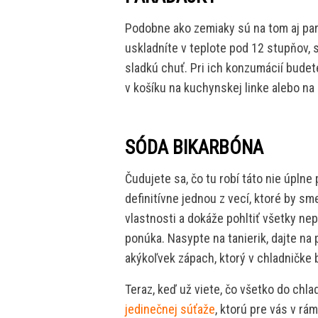
Podobne ako zemiaky sú na tom aj para
uskladníte v teplote pod 12 stupňov, s
sladkú chuť. Pri ich konzumácií budet
v košíku na kuchynskej linke alebo na
SÓDA BIKARBÓNA
Čudujete sa, čo tu robí táto nie úplne
definitívne jednou z vecí, ktoré by s
vlastnosti a dokáže pohltiť všetky ne
ponúka. Nasypte na tanierik, dajte na
akýkoľvek zápach, ktorý v chladničke b
Teraz, keď už viete, čo všetko do chla
jedinečnej súťaže
, ktorú pre vás v rá