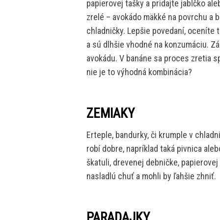
papierovej tašky a pridajte jabĺčko al
zrelé – avokádo mäkké na povrchu a ba
chladničky. Lepšie povedaní, oceníte 
a sú dlhšie vhodné na konzumáciu. Zá
avokádu. V banáne sa proces zretia s
nie je to výhodná kombinácia?
ZEMIAKY
Erteple, bandurky, či krumple v chlad
robí dobre, napríklad taká pivnica ale
škatuli, drevenej debničke, papierovej
nasladlú chuť a mohli by ľahšie zhniť.
PARADAJKY