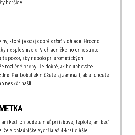
hy horčice.
iny, ktoré je ozaj dobré držať v chlade. Hrozno
aby nesplesnivelo. V chladničke ho umiestnite
ajte pozor, aby nebolo pri aromatických
že rozličné pachy. Je dobré, ak ho uchováte
ýždne. Pár bobuliek môžete aj zamraziť, ak si chcete
ho neskôr našli.
IMETKA
 ani keď ich budete mať pri izbovej teplote, ani keď
 že v chladničke vydržia až 4-krát dlhšie.