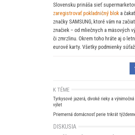
Slovensku prináša sieť supermarketov 
zaregistrovať pokladničný blok
a čakať
značky SAMSUNG, ktoré vám na začiato
značiek – od mliečnych a mäsových vý
či zmrzlinu. Okrem toho hráte aj o le
eurové karty. Všetky podmienky súťa
K TÉME
Tyrkysové jazerá, divoké rieky a výnimočná 
výlet
Priemerná domácnosť perie trikrát týždenn
DISKUSIA