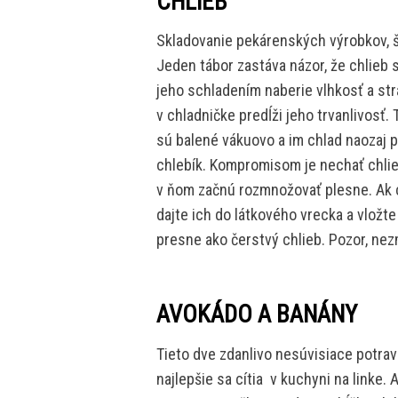
CHLIEB
Skladovanie pekárenských výrobkov, š
Jeden tábor zastáva názor, že chlieb sa
jeho schladením naberie vlhkosť a stra
v chladničke predĺži jeho trvanlivosť.
sú balené vákuovo a im chlad naozaj p
chlebík. Kompromisom je nechať chlie
v ňom začnú rozmnožovať plesne. Ak c
dajte ich do látkového vrecka a vložt
presne ako čerstvý chlieb. Pozor, nezm
AVOKÁDO A BANÁNY
Tieto dve zdanlivo nesúvisiace potra
najlepšie sa cítia v kuchyni na linke. 