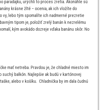
ebo paradajku, urýchli to proces zretia. Akonáhle sú
nány krásne žlté – ocenia, ak ich vložíte do
to vy, lebo tým spomalíte ich nadmerné prezretie
bavným tipom je, položiť zrelý banán k nezrelému
pomalí, kým avokádo dozreje vďaka banánu skôr. No
ničke mať netreba. Pravdou je, že chladné miesto im
bo suchý balkón. Najlepšie ak budú v kartónovej
 taške, alebo v košíku. Chladnička by im dala čudnú