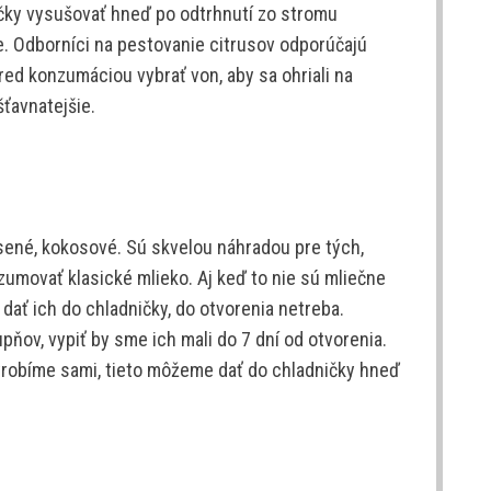
ičky vysušovať hneď po odtrhnutí zo stromu
e. Odborníci na pestovanie citrusov odporúčajú
red konzumáciou vybrať von, aby sa ohriali na
šťavnatejšie.
sené, kokosové. Sú skvelou náhradou pre tých,
umovať klasické mlieko. Aj keď to nie sú mliečne
dať ich do chladničky, do otvorenia netreba.
upňov, vypiť by sme ich mali do 7 dní od otvorenia.
i vyrobíme sami, tieto môžeme dať do chladničky hneď