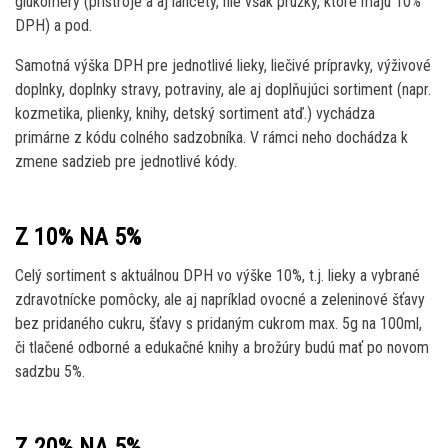
glukomery (prístroje a aj lancety, nie však prúžky, ktoré majú 10%
DPH) a pod.
Samotná výška DPH pre jednotlivé lieky, liečivé prípravky, výživové
doplnky, doplnky stravy, potraviny, ale aj doplňujúci sortiment (napr.
kozmetika, plienky, knihy, detský sortiment atď.) vychádza
primárne z kódu colného sadzobníka. V rámci neho dochádza k
zmene sadzieb pre jednotlivé kódy.
Z 10% NA 5%
Celý sortiment s aktuálnou DPH vo výške 10%, t.j. lieky a vybrané
zdravotnícke pomôcky, ale aj napríklad ovocné a zeleninové šťavy
bez pridaného cukru, šťavy s pridaným cukrom max. 5g na 100ml,
či tlačené odborné a edukačné knihy a brožúry budú mať po novom
sadzbu 5%.
Z 20% NA 5%