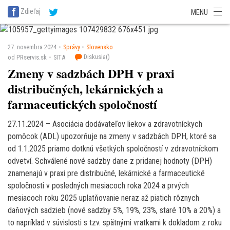
SITA Energetika
SITA Zdravotníctvo
SITA Financie
SITA Doprava
Zdieľaj
MENU
SITA Potravinárstvo
SITA Reality
SITA Školstvo
SITA Vidiek
27. novembra 2024
Správy
Slovensko
Diskusia(
)
od PRservis.sk
SITA
Zmeny v sadzbách DPH v praxi
distribučných, lekárnických a
farmaceutických spoločností
27.11.2024 – Asociácia dodávateľov liekov a zdravotníckych
pomôcok (ADL) upozorňuje na zmeny v sadzbách DPH, ktoré sa
od 1.1.2025 priamo dotknú všetkých spoločností v zdravotníckom
odvetví. Schválené nové sadzby dane z pridanej hodnoty (DPH)
znamenajú v praxi pre distribučné, lekárnické a farmaceutické
spoločnosti v posledných mesiacoch roka 2024 a prvých
mesiacoch roku 2025 uplatňovanie neraz až piatich rôznych
daňových sadzieb (nové sadzby 5%, 19%, 23%, staré 10% a 20%) a
to napríklad v súvislosti s tzv. spätnými vratkami k dokladom z roku