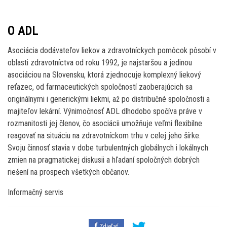
O ADL
Asociácia dodávateľov liekov a zdravotníckych pomôcok pôsobí v
oblasti zdravotníctva od roku 1992, je najstaršou a jedinou
asociáciou na Slovensku, ktorá zjednocuje komplexný liekový
reťazec, od farmaceutických spoločností zaoberajúcich sa
originálnymi i generickými liekmi, až po distribučné spoločnosti a
majiteľov lekární. Výnimočnosť ADL dlhodobo spočíva práve v
rozmanitosti jej členov, čo asociácii umožňuje veľmi flexibilne
reagovať na situáciu na zdravotníckom trhu v celej jeho šírke.
Svoju činnosť stavia v dobe turbulentných globálnych i lokálnych
zmien na pragmatickej diskusii a hľadaní spoločných dobrých
riešení na prospech všetkých občanov.
Informačný servis
Zdieľať