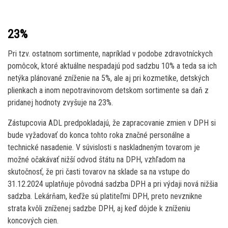
23%
Pri tzv. ostatnom sortimente, napríklad v podobe zdravotníckych
pomôcok, ktoré aktuálne nespadajú pod sadzbu 10% a teda sa ich
netýka plánované zníženie na 5%, ale aj pri kozmetike, detských
plienkach a inom nepotravinovom detskom sortimente sa daň z
pridanej hodnoty zvyšuje na 23%.
Zástupcovia ADL predpokladajú, že zapracovanie zmien v DPH si
bude vyžadovať do konca tohto roka značné personálne a
technické nasadenie. V súvislosti s naskladneným tovarom je
možné očakávať nižší odvod štátu na DPH, vzhľadom na
skutočnosť, že pri časti tovarov na sklade sa na vstupe do
31.12.2024 uplatňuje pôvodná sadzba DPH a pri výdaji nová nižšia
sadzba. Lekárňam, keďže sú platiteľmi DPH, preto nevznikne
strata kvôli zníženej sadzbe DPH, aj keď dôjde k zníženiu
koncových cien.