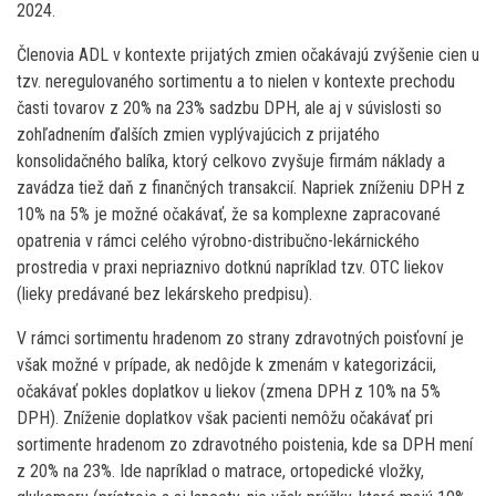
2024.
Členovia ADL v kontexte prijatých zmien očakávajú zvýšenie cien u
tzv. neregulovaného sortimentu a to nielen v kontexte prechodu
časti tovarov z 20% na 23% sadzbu DPH, ale aj v súvislosti so
zohľadnením ďalších zmien vyplývajúcich z prijatého
konsolidačného balíka, ktorý celkovo zvyšuje firmám náklady a
zavádza tiež daň z finančných transakcií. Napriek zníženiu DPH z
10% na 5% je možné očakávať, že sa komplexne zapracované
opatrenia v rámci celého výrobno-distribučno-lekárnického
prostredia v praxi nepriaznivo dotknú napríklad tzv. OTC liekov
(lieky predávané bez lekárskeho predpisu).
V rámci sortimentu hradenom zo strany zdravotných poisťovní je
však možné v prípade, ak nedôjde k zmenám v kategorizácii,
očakávať pokles doplatkov u liekov (zmena DPH z 10% na 5%
DPH). Zníženie doplatkov však pacienti nemôžu očakávať pri
sortimente hradenom zo zdravotného poistenia, kde sa DPH mení
z 20% na 23%. Ide napríklad o matrace, ortopedické vložky,