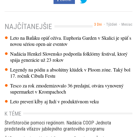
3 Dni
Týždeň
Mesiac
NAJČÍTANEJŠIE
Leto na Baťáku opäť ožíva. Euphoria Garden v Skalici je späť s
novou sériou open-air eventov
Nadácia Henkel Slovensko podporila folklórny festival, ktorý
spája generácie už 23 rokov
Legendy na pódiu a absolútny klúdek v Ploom zóne. Taký bol
17. ročník Cibuľa Festu
Tesco za rok zmodernizovalo 36 predajní, otvára vynovený
supermarket v Krompachoch
Leto preverí kĺby aj ľudí v produktívnom veku
K TÉME
Štvrťstoročie pomoci regiónom. Nadácia COOP Jednota
predstavila víťazov jubilejného grantového programu