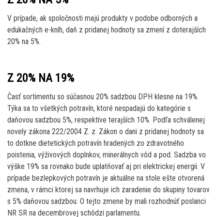
V prípade, ak spoločnosti majú produkty v podobe odborných a
edukačných e-kníh, daň z pridanej hodnoty sa zmení z doterajších
20% na 5%.
Z 20% NA 19%
Časť sortimentu so súčasnou 20% sadzbou DPH klesne na 19%.
Týka sa to všetkých potravín, ktoré nespadajú do kategórie s
daňovou sadzbou 5%, respektíve terajších 10%. Podľa schválenej
novely zákona 222/2004 Z. z. Zákon o dani z pridanej hodnoty sa
to dotkne dietetických potravín hradených zo zdravotného
poistenia, výživových doplnkov, minerálnych vôd a pod. Sadzba vo
výške 19% sa rovnako bude uplatňovať aj pri elektrickej energii. V
prípade bezlepkových potravín je aktuálne na stole ešte otvorená
zmena, v rámci ktorej sa navrhuje ich zaradenie do skupiny tovarov
s 5% daňovou sadzbou. O tejto zmene by mali rozhodnúť poslanci
NR SR na decembrovej schôdzi parlamentu.