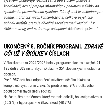
vyšetrení, podporuje rovnosť šancí detí v učení, pohybe a
koordinácii, ako aj prepája oftalmológov, pediatrov a škôlky do
spoločného preventívneho systému. Zdravý zrak je základom pre
učenie, motorický vývoj, koncentráciu aj celkovú psychickú
pohodu dieťaťa, preto je dôležité začať starostlivosť oň už v
škôlke – vtedy, keď sa formuje schopnosť
vidieť svet správne
.“
UKONČENÝ 8. ROČNÍK PROGRAMU
ZDRAVÉ
OČI UŽ V ŠKÔLKE
V ČÍSLACH:
V školskom roku 2024/2025 bolo v programe skontrolovaných
21
195
detí v
505
materských školách v
354
slovenských mestách a
obciach.
Pre
1 957
detí bola odporučená návšteva očného lekára na
komplexné vyšetrenie zraku, čo predstavuje
9
% z celkového
počtu odmeraných detí v ročníku.
Najčastejším problémom, ktorý merania odhalili, bol astigmatizmus
(69,3 %) a hyperopia – krátkozrakosť (48,7 %).