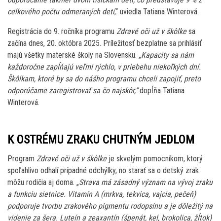
celkového počtu odmeraných detí
,“ uviedla Tatiana Winterová.
Registrácia do 9. ročníka programu
Zdravé oči už v škôlke
sa
začína dnes, 20. októbra 2025. Príležitosť bezplatne sa prihlásiť
majú všetky materské školy na Slovensku.
„Kapacity sa nám
každoročne zapĺňajú veľmi rýchlo, v priebehu niekoľkých dní.
Škôlkam, ktoré by sa do nášho programu chceli zapojiť, preto
odporúčame zaregistrovať sa čo najskôr,“
dopĺňa Tatiana
Winterová.
K OSTRÉMU ZRAKU CHUTNÝM JEDLOM
Program
Zdravé oči už v škôlke
je skvelým pomocníkom, ktorý
spoľahlivo odhalí prípadné odchýlky, no starať sa o detský zrak
môžu rodičia aj doma. „
Strava má zásadný význam na vývoj zraku
a funkciu sietnice. Vitamín A (mrkva, tekvica, vajcia, pečeň)
podporuje tvorbu zrakového pigmentu rodopsínu a je dôležitý na
videnie za šera. Luteín a zeaxantín (špenát, kel, brokolica, žĺtok)