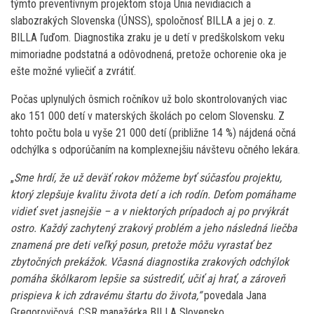
týmto preventívnym projektom stoja Únia nevidiacich a
slabozrakých Slovenska (ÚNSS), spoločnosť BILLA a jej o. z.
BILLA ľuďom. Diagnostika zraku je u detí v predškolskom veku
mimoriadne podstatná a odôvodnená, pretože ochorenie oka je
ešte možné vyliečiť a zvrátiť.
Počas uplynulých ôsmich ročníkov už bolo skontrolovaných viac
ako 151 000 detí v materských školách po celom Slovensku. Z
tohto počtu bola u vyše 21 000 detí (približne 14 %) nájdená očná
odchýlka s odporúčaním na komplexnejšiu návštevu očného lekára.
„
Sme hrdí, že už deväť rokov môžeme byť súčasťou projektu,
ktorý zlepšuje kvalitu života detí a ich rodín. Deťom pomáhame
vidieť svet jasnejšie – a v niektorých prípadoch aj po prvýkrát
ostro. Každý zachytený zrakový problém a jeho následná liečba
znamená pre deti veľký posun, pretože môžu vyrastať bez
zbytočných prekážok. Včasná diagnostika zrakových odchýlok
pomáha škôlkarom lepšie sa sústrediť, učiť aj hrať, a zároveň
prispieva k ich zdravému štartu do života,“
povedala Jana
Gregorovičová, CSR manažérka BILLA Slovensko.