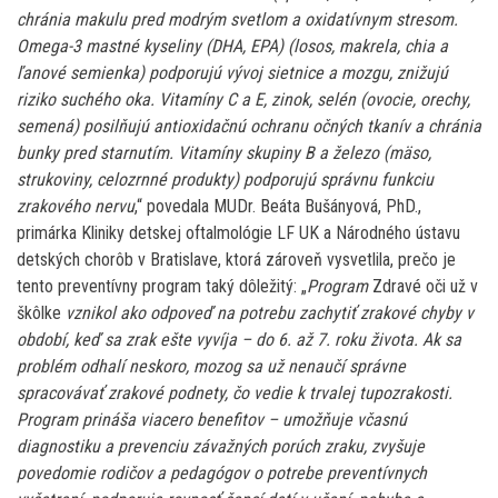
chránia makulu pred modrým svetlom a oxidatívnym stresom.
Omega-3 mastné kyseliny (DHA, EPA) (losos, makrela, chia a
ľanové semienka) podporujú vývoj sietnice a mozgu, znižujú
riziko suchého oka. Vitamíny C a E, zinok, selén (ovocie, orechy,
semená) posilňujú antioxidačnú ochranu očných tkanív a chránia
bunky pred starnutím. Vitamíny skupiny B a železo (mäso,
strukoviny, celozrnné produkty) podporujú správnu funkciu
zrakového nervu
,“ povedala MUDr. Beáta Bušányová, PhD.,
primárka Kliniky detskej oftalmológie LF UK a Národného ústavu
detských chorôb v Bratislave, ktorá zároveň vysvetlila, prečo je
tento preventívny program taký dôležitý: „
Program
Zdravé oči už v
škôlke
vznikol ako odpoveď na potrebu zachytiť zrakové chyby v
období, keď sa zrak ešte vyvíja – do 6. až 7. roku života. Ak sa
problém odhalí neskoro, mozog sa už nenaučí správne
spracovávať zrakové podnety, čo vedie k trvalej tupozrakosti.
Program prináša viacero benefitov – umožňuje včasnú
diagnostiku a prevenciu závažných porúch zraku, zvyšuje
povedomie rodičov a pedagógov o potrebe preventívnych