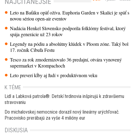
NAJČÍTANEJŠIE
Leto na Baťáku opäť ožíva. Euphoria Garden v Skalici je späť s
novou sériou open-air eventov
Nadácia Henkel Slovensko podporila folklórny festival, ktorý
spája generácie už 23 rokov
Legendy na pódiu a absolútny klúdek v Ploom zóne. Taký bol
17. ročník Cibuľa Festu
Tesco za rok zmodernizovalo 36 predajní, otvára vynovený
supermarket v Krompachoch
Leto preverí kĺby aj ľudí v produktívnom veku
K TÉME
Lidl a Labková patrola®: Detskí hrdinovia inšpirujú k zdravšiemu
stravovaniu
Do michalovskej nemocnice dorazil nový lineárny urýchľovač.
Pracovisko prerábajú za vyše 4 milióny eur
DISKUSIA