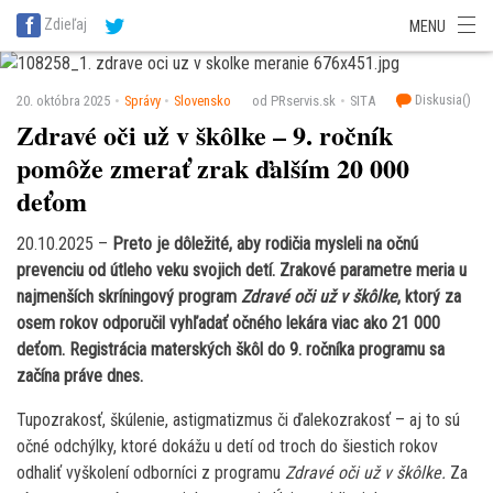
SITA Energetika
SITA Zdravotníctvo
SITA Financie
SITA Doprava
Zdieľaj
MENU
SITA Potravinárstvo
SITA Reality
SITA Školstvo
SITA Vidiek
Diskusia(
)
20. októbra 2025
Správy
Slovensko
od PRservis.sk
SITA
Zdravé oči už v škôlke – 9. ročník
pomôže zmerať zrak ďalším 20 000
deťom
20.10.2025 –
Preto je dôležité, aby rodičia mysleli na očnú
prevenciu od útleho veku svojich detí. Zrakové parametre meria u
najmenších skríningový program
Zdravé oči už v škôlke
, ktorý za
osem rokov odporučil vyhľadať očného lekára viac ako 21 000
deťom. Registrácia materských škôl do 9. ročníka programu sa
začína práve dnes.
Tupozrakosť, škúlenie, astigmatizmus či ďalekozrakosť – aj to sú
očné odchýlky, ktoré dokážu u detí od troch do šiestich rokov
odhaliť vyškolení odborníci z programu
Zdravé oči už v škôlke.
Za