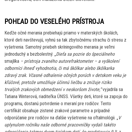
POHĽAD DO VESELÉHO PRÍSTROJA
Keďže očné merania prebiehajú priamo v materských školách,
ktoré deti navštevujú, vyhnú sa tak zbytočnému strachu či stresu z
vyšetrenia. Samotný priebeh skríningového merania je veľmi
jednoduchý a bezbolestný. „
Dieťa sa pozrie do špeciálneho
smajlíka
– prístroja zvaného autorefraktometer – a vyškolení
odborníci ihneď vyhodnotia, či má škôlkar alebo škôlkarka
zdravý zrak. Včasné odhalenie očných porúch v detskom veku je
kľúčové, pretože umožňuje účinnú liečbu a znižuje riziko
trvalých zrakových obmedzení v neskoršom živote,“
vyjadrila sa
Tatiana Winterová, riaditeľka ÚNSS. Všetky deti, ktoré sa zapoja do
programu, dostanú potvrdenie o meraní pre rodičov. Tento
certifikát obsahuje zistené zrakové parametre a prípadné
odporúčanie pre rodičov na ďalšie vyšetrenie na oftalmológii. „
V
uplynulom ročníku naše odborné pracovníčky vydali takéto
odporúčanie takmer dvom tisíckam detí, čo predstavuje 9 % z