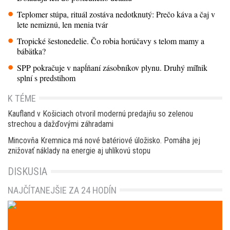
Teplomer stúpa, rituál zostáva nedotknutý: Prečo káva a čaj v
lete nemiznú, len menia tvár
Tropické šestonedelie. Čo robia horúčavy s telom mamy a
bábätka?
SPP pokračuje v napĺňaní zásobníkov plynu. Druhý míľnik
splní s predstihom
K TÉME
Kaufland v Košiciach otvoril modernú predajňu so zelenou
strechou a dažďovými záhradami
Mincovňa Kremnica má nové batériové úložisko. Pomáha jej
znižovať náklady na energie aj uhlíkovú stopu
DISKUSIA
NAJČÍTANEJŠIE ZA 24 HODÍN