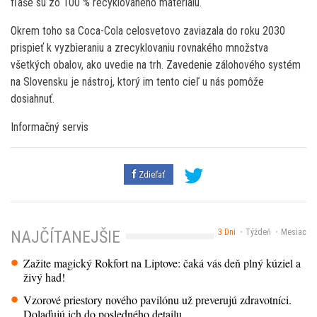
fľaše sú zo 100 % recyklovaného materiálu.
Okrem toho sa Coca-Cola celosvetovo zaviazala do roku 2030
prispieť k vyzbieraniu a zrecyklovaniu rovnakého množstva
všetkých obalov, ako uvedie na trh. Zavedenie zálohového systém
na Slovensku je nástroj, ktorý im tento cieľ u nás pomôže
dosiahnuť.
Informačný servis
Zdieľať
3 Dni
Týždeň
Mesiac
NAJČÍTANEJŠIE
Zažite magický Rokfort na Liptove: čaká vás deň plný kúziel a
živý had!
Vzorové priestory nového pavilónu už preverujú zdravotníci.
Dolaďujú ich do posledného detailu