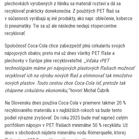
plechovkách vyrobených z hliníku sa materiál roztaví a dá sa
recyklovať prakticky donekonečna. Z použitých PET fliaš sa
v súčasnosti vyrábajú aj iné produkty, ako napr. oblečenie, koberce
či pneumatiky. Tie sa už ale následne nedajú stopercentne
recyklovať.
Spoločnosť Coca-Cola chce zabezpečiť plnú cirkularitu svojich
nápojových obalov, preto má už dnes všetky PET fľaše a
plechovky v Európe plne recyklovateľné.
„Vďaka rPET
technológiám máme pri nápojových plastových fľašiach možnosť
recyklovať ich na výrobu nových fliaš a eliminovať tak množstvo
nových plastov. Touto cestou chce Coca-Cola ísť, pretože tak
chápeme cirkulárnu ekonomiku,“
hovorí Michal Čubrík.
Na Slovensku dnes používa Coca-Cola v priemere takmer 20 %
recyklovaného materiálu a v najbližších rokoch sa bude tento
podiel výrazne zvyšovať. Do roku 2025 bude mať naprieč celým
portfóliom nápojov v PET fľašiach minimálne 50 % recyklátu. Už
dnes v obchodoch nájdete minerálnu vodu Römerquelle, ktorej