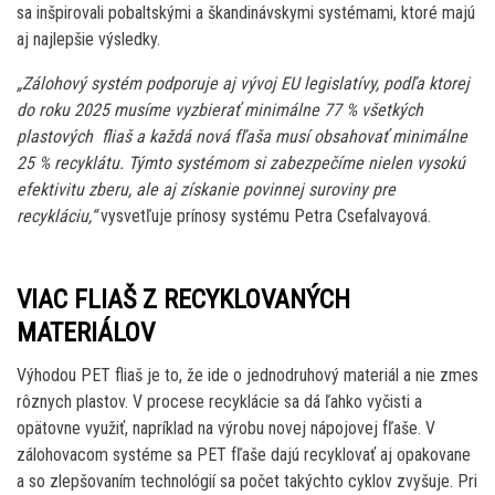
sa inšpirovali pobaltskými a škandinávskymi systémami, ktoré majú
aj najlepšie výsledky.
„Zálohový systém podporuje aj vývoj EU legislatívy, podľa ktorej
do roku 2025 musíme vyzbierať minimálne 77 % všetkých
plastových fliaš a každá nová fľaša musí obsahovať minimálne
25 % recyklátu. Týmto systémom si zabezpečíme nielen vysokú
efektivitu zberu, ale aj získanie povinnej suroviny pre
recykláciu,“
vysvetľuje prínosy systému Petra Csefalvayová.
VIAC FLIAŠ Z RECYKLOVANÝCH
MATERIÁLOV
Výhodou PET fliaš je to, že ide o jednodruhový materiál a nie zmes
rôznych plastov. V procese recyklácie sa dá ľahko vyčisti a
opätovne využiť, napríklad na výrobu novej nápojovej fľaše. V
zálohovacom systéme sa PET fľaše dajú recyklovať aj opakovane
a so zlepšovaním technológií sa počet takýchto cyklov zvyšuje. Pri