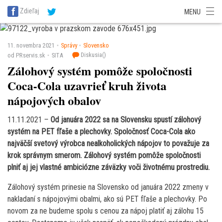
SITA Energetika
SITA Zdravotníctvo
SITA Financie
SITA Doprava
Zdieľaj
MENU
SITA Potravinárstvo
SITA Reality
SITA Školstvo
SITA Vidiek
11. novembra 2021
Správy
Slovensko
Diskusia(
)
od PRservis.sk
SITA
Zálohový systém pomôže spoločnosti
Coca-Cola uzavrieť kruh života
nápojových obalov
11.11.2021 –
Od januára 2022 sa na Slovensku spustí zálohový
systém na PET fľaše a plechovky. Spoločnosť Coca-Cola ako
najväčší svetový výrobca nealkoholických nápojov to považuje za
krok správnym smerom. Zálohový systém pomôže spoločnosti
plniť aj jej vlastné ambiciózne záväzky voči životnému prostrediu.
Zálohový systém prinesie na Slovensko od januára 2022 zmeny v
nakladaní s nápojovými obalmi, ako sú PET fľaše a plechovky. Po
novom za ne budeme spolu s cenou za nápoj platiť aj zálohu 15