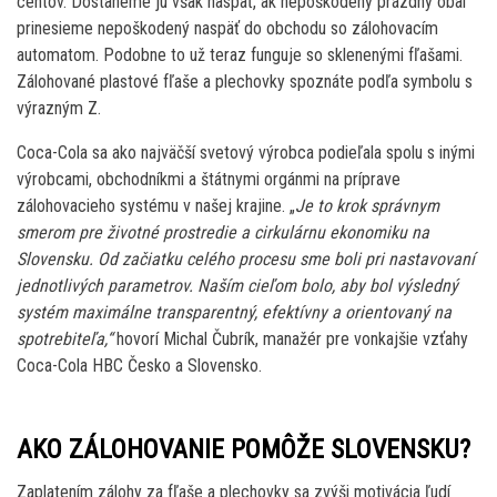
centov. Dostaneme ju však naspäť, ak nepoškodený prázdny obal
prinesieme nepoškodený naspäť do obchodu so zálohovacím
automatom. Podobne to už teraz funguje so sklenenými fľašami.
Zálohované plastové fľaše a plechovky spoznáte podľa symbolu s
výrazným Z.
Coca-Cola sa ako najväčší svetový výrobca podieľala spolu s inými
výrobcami, obchodníkmi a štátnymi orgánmi na príprave
zálohovacieho systému v našej krajine. „
Je to krok správnym
smerom pre životné prostredie a cirkulárnu ekonomiku na
Slovensku. Od začiatku celého procesu sme boli pri nastavovaní
jednotlivých parametrov. Naším cieľom bolo, aby bol výsledný
systém maximálne transparentný, efektívny a orientovaný na
spotrebiteľa,“
hovorí Michal Čubrík, manažér pre vonkajšie vzťahy
Coca-Cola HBC Česko a Slovensko.
AKO ZÁLOHOVANIE POMÔŽE SLOVENSKU?
Zaplatením zálohy za fľaše a plechovky sa zvýši motivácia ľudí