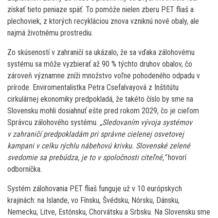
získať tieto peniaze späť. To pomôže nielen zberu PET fliaš a
plechoviek, z ktorých recykláciou znova vzniknú nové obaly, ale
najmä životnému prostrediu.
Zo skúseností v zahraničí sa ukázalo, že sa vďaka zálohovému
systému sa môže vyzbierať až 90 % týchto druhov obalov, čo
zároveň významne zníži množstvo voľne pohodeného odpadu v
prírode. Enviromentalistka Petra Csefalvayová z Inštitútu
cirkulárnej ekonomiky predpokladá, že takéto číslo by sme na
Slovensku mohli dosiahnuť ešte pred rokom 2029, čo je cieľom
Správcu zálohového systému.
„Sledovaním vývoja systémov
v zahraničí predpokladám pri správne cielenej osvetovej
kampani v celku rýchlu nábehovú krivku. Slovenské zelené
svedomie sa prebúdza, je to v spoločnosti citeľné,“
hovorí
odborníčka.
Systém zálohovania PET fliaš funguje už v 10 európskych
krajinách: na Islande, vo Fínsku, Švédsku, Nórsku, Dánsku,
Nemecku, Litve, Estónsku, Chorvátsku a Srbsku. Na Slovensku sme