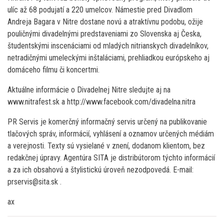
ulíc až 68 podujatí a 220 umelcov. Námestie pred Divadlom
Andreja Bagara v Nitre dostane novú a atraktívnu podobu, ožije
pouličnými divadelnými predstaveniami zo Slovenska aj Česka,
študentskými inscenáciami od mladých nitrianskych divadelníkov,
netradičnými umeleckými inštaláciami, prehliadkou európskeho aj
domáceho filmu či koncertmi.
Aktuálne informácie o Divadelnej Nitre sledujte aj na
www.nitrafest.sk a http://www.facebook.com/divadelna.nitra
PR Servis je komerčný informačný servis určený na publikovanie
tlačových správ, informácií, vyhlásení a oznamov určených médiám
a verejnosti. Texty sú vysielané v znení, dodanom klientom, bez
redakčnej úpravy. Agentúra SITA je distribútorom týchto informácií
a za ich obsahovú a štylistickú úroveň nezodpovedá. E-mail:
prservis@sita.sk .
ax