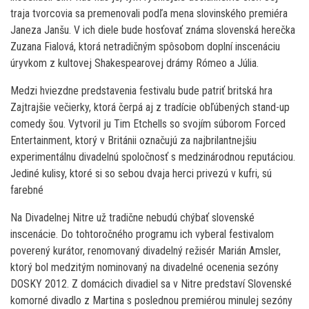
traja tvorcovia sa premenovali podľa mena slovinského premiéra
Janeza Janšu. V ich diele bude hosťovať známa slovenská herečka
Zuzana Fialová, ktorá netradičným spôsobom doplní inscenáciu
úryvkom z kultovej Shakespearovej drámy Rómeo a Júlia.
Medzi hviezdne predstavenia festivalu bude patriť britská hra
Zajtrajšie večierky, ktorá čerpá aj z tradície obľúbených stand-up
comedy šou. Vytvoril ju Tim Etchells so svojím súborom Forced
Entertainment, ktorý v Británii označujú za najbrilantnejšiu
experimentálnu divadelnú spoločnosť s medzinárodnou reputáciou.
Jediné kulisy, ktoré si so sebou dvaja herci privezú v kufri, sú
farebné
Na Divadelnej Nitre už tradične nebudú chýbať slovenské
inscenácie. Do tohtoročného programu ich vyberal festivalom
poverený kurátor, renomovaný divadelný režisér Marián Amsler,
ktorý bol medzitým nominovaný na divadelné ocenenia sezóny
DOSKY 2012. Z domácich divadiel sa v Nitre predstaví Slovenské
komorné divadlo z Martina s poslednou premiérou minulej sezóny