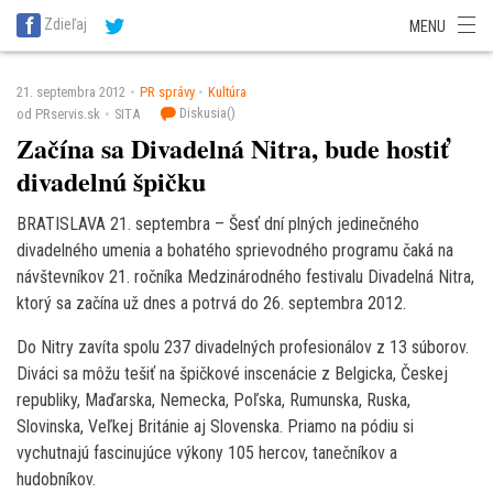
SITA Energetika
SITA Zdravotníctvo
SITA Financie
SITA Doprava
Zdieľaj
MENU
SITA Potravinárstvo
SITA Reality
SITA Školstvo
SITA Vidiek
21. septembra 2012
PR správy
Kultúra
Diskusia(
)
od PRservis.sk
SITA
Začína sa Divadelná Nitra, bude hostiť
divadelnú špičku
BRATISLAVA 21. septembra – Šesť dní plných jedinečného
divadelného umenia a bohatého sprievodného programu čaká na
návštevníkov 21. ročníka Medzinárodného festivalu Divadelná Nitra,
ktorý sa začína už dnes a potrvá do 26. septembra 2012.
Do Nitry zavíta spolu 237 divadelných profesionálov z 13 súborov.
Diváci sa môžu tešiť na špičkové inscenácie z Belgicka, Českej
republiky, Maďarska, Nemecka, Poľska, Rumunska, Ruska,
Slovinska, Veľkej Británie aj Slovenska. Priamo na pódiu si
vychutnajú fascinujúce výkony 105 hercov, tanečníkov a
hudobníkov.