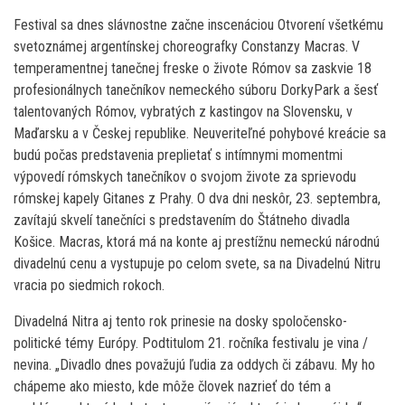
Festival sa dnes slávnostne začne inscenáciou Otvorení všetkému
svetoznámej argentínskej choreografky Constanzy Macras. V
temperamentnej tanečnej freske o živote Rómov sa zaskvie 18
profesionálnych tanečníkov nemeckého súboru DorkyPark a šesť
talentovaných Rómov, vybratých z kastingov na Slovensku, v
Maďarsku a v Českej republike. Neuveriteľné pohybové kreácie sa
budú počas predstavenia preplietať s intímnymi momentmi
výpovedí rómskych tanečníkov o svojom živote za sprievodu
rómskej kapely Gitanes z Prahy. O dva dni neskôr, 23. septembra,
zavítajú skvelí tanečníci s predstavením do Štátneho divadla
Košice. Macras, ktorá má na konte aj prestížnu nemeckú národnú
divadelnú cenu a vystupuje po celom svete, sa na Divadelnú Nitru
vracia po siedmich rokoch.
Divadelná Nitra aj tento rok prinesie na dosky spoločensko-
politické témy Európy. Podtitulom 21. ročníka festivalu je vina /
nevina. „Divadlo dnes považujú ľudia za oddych či zábavu. My ho
chápeme ako miesto, kde môže človek nazrieť do tém a