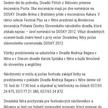
Sedem dní do pohrebu, Divadlo Pôtoň z Bátoviec prinesie
inscenáciu Psota. Obe inscenácie majú po dve nominácie na
DOSKY. Divadlo Aréna z Bratislavy príde s inscenáciou Kukura. V
rámci sekcie Festival Plus sa v Nitre predstaví aj Amslerova
inscenácia Pohania Činohry Slovenského národného divadla, ktorá
získala najviac – šesť nominácií na DOSKY 2012. Víťazi divadelných
ocenení budú známi hneď v prvý večer Divadelnej Nitry počas
slávnostného ceremoniálu DOSKY 2012.
Všetky predstavenia sa uskutočnia v Divadle Andreja Bagara v
Nitre a v Starom divadle Karola Spišáka v Nitre a budú tlmočené
do slovenčiny a angličtiny.
Návštevníci si môžu aj počas festivalu zakúpiť lístky na
predstavenia v pokladni Divadla Andreja Bagara v Nitre denne od
10. hod do 17.30 hod. a objednať aj telefonicky na číslach 037/65
24 875, 037/77 21 580, 037/65 24 872.
Divadelná Nitra prichystala pre festivalových návštevníkov a
Nitranov aj tent raz bohatý sprievodný program, ktorý prinesie do