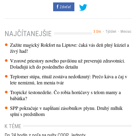
Zdieľať
3 Dni
Týždeň
Mesiac
NAJČÍTANEJŠIE
Zažite magický Rokfort na Liptove: čaká vás deň plný kúziel a
živý had!
Vzorové priestory nového pavilónu už preverujú zdravotníci.
Dolaďujú ich do posledného detailu
Teplomer stúpa, rituál zostáva nedotknutý: Prečo káva a čaj v
lete nemiznú, len menia tvár
Tropické šestonedelie. Čo robia horúčavy s telom mamy a
bábätka?
SPP pokračuje v napĺňaní zásobníkov plynu. Druhý míľnik
splní s predstihom
K TÉME
Do 24 hodín z poľa na pulty COOP Jednoty