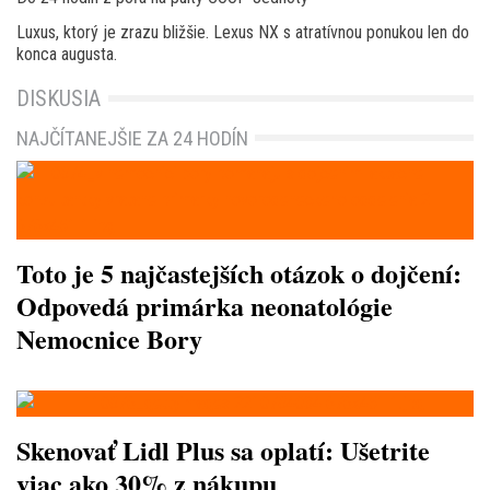
Luxus, ktorý je zrazu bližšie. Lexus NX s atratívnou ponukou len do
konca augusta.
DISKUSIA
NAJČÍTANEJŠIE ZA 24 HODÍN
Toto je 5 najčastejších otázok o dojčení:
Odpovedá primárka neonatológie
Nemocnice Bory
Skenovať Lidl Plus sa oplatí: Ušetrite
viac ako 30% z nákupu