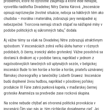
problémov, ktoré ho bytostne zaujímajú a ktoré inde nenájde,“
vysvetlila riaditeľka Divadelnej Nitry Darina Kárová. „Inscenácie
opisujú najrôznejšie životné situácie, neboja sa háklivých tém ako
chudoba – morálna i materiálna, zobrazujú javy nenápadné aj
nebezpečné. Tvorcovia nemajú strach stúpať na nášľapné míny v
podobe politických aj súkromných tabu,“ dodala.
Aj vážne témy sa však na Divadelnej Nitre zobrazujú atraktívnym
spôsobom. V inscenáciách zohrá veľkú úlohu humor v rôznych
podobách, či čierny, ironický alebo groteskný. Vážne posolstvá sa
dostanú k divákom aj v podobe tanca, napríklad v jednom z
najpôsobivejších tanečných sól uplynulých sezón, v belgickej
inscenácii Bude to len horšie a horšie a horšie, priateľu uznávanej
flámskej choreografky a tanečníčky Lisbeth Gruwez. Inscenácie
budú doplnené živou hudbou, napríklad v pôsobivej poľskej
produkcie III Fúrie zahrá punková kapela, v maďarskej čiernej
groteske Anamnéza sa predvedie zase rocková skupina.
Na scéne nebude chýbať ani otvorená politická provokácia v
inscenácii Čím viac nás je, tým rýchlejšie dosiahneme cieľ. Jej