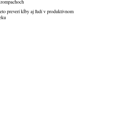
rompachoch
eto preverí kĺby aj ľudí v produktívnom
eku