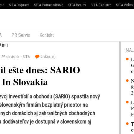
cie
SITA Doprava
SITA Potravinárstvo
SITA Reality
SITA Školstvo
SITA Vidiek
A
PR Servis
Kontakt
NAJ
Diskusia(
)
 PRservis.sk
SITA
L
G
fil ešte dnes: SARIO
o
 In Slovakia
N
f
2
voj investícií a obchodu (SARIO) spustila nový
L
slovenským firmám bezplatný priestor na
P
iálnych domácich aj zahraničných obchodných
F
za dodávateľov je dostupná v slovenskom aj
T
o