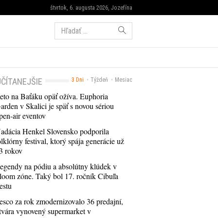
štvrtok, 6. augusta 2026, Jozefína
Hľadať:
ČÍTANEJŠIE
3 Dni
Týždeň
Mesiac
eto na Baťáku opäť ožíva. Euphoria
arden v Skalici je späť s novou sériou
pen-air eventov
adácia Henkel Slovensko podporila
olklórny festival, ktorý spája generácie už
3 rokov
egendy na pódiu a absolútny klúdek v
loom zóne. Taký bol 17. ročník Cibuľa
estu
esco za rok zmodernizovalo 36 predajní,
tvára vynovený supermarket v