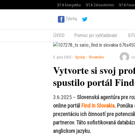
SITA Energetika
SITA Zdravotníctvo
SITA Finan
Zdieľaj
ÚVOD
Pomoc pri vyhľadávaní
SIT
3. júna 2025
Správy
Slovensko
od
Vytvorte si svoj pro
spustilo portál Find
3.6.2025 –
Slovenská agentúra pre roz
online portál
Find In Slovakia
. Ponúka 
prezentáciu ich činností pre potenc
partnerov. Táto sofistikovaná databá
anglickom jazyku.