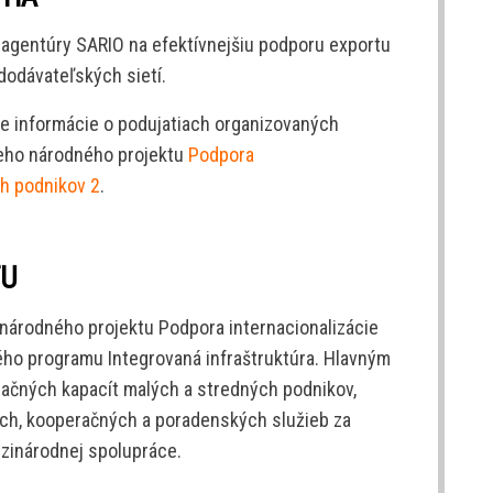
ti agentúry SARIO na efektívnejšiu podporu exportu
 dodávateľských sietí.
ne informácie o podujatiach organizovaných
ceho národného projektu
Podpora
ch podnikov 2
.
TU
ci národného projektu Podpora internacionalizácie
ého programu Integrovaná infraštruktúra. Hlavným
izačných kapacít malých a stredných podnikov,
ch, kooperačných a poradenských služieb za
zinárodnej spolupráce.