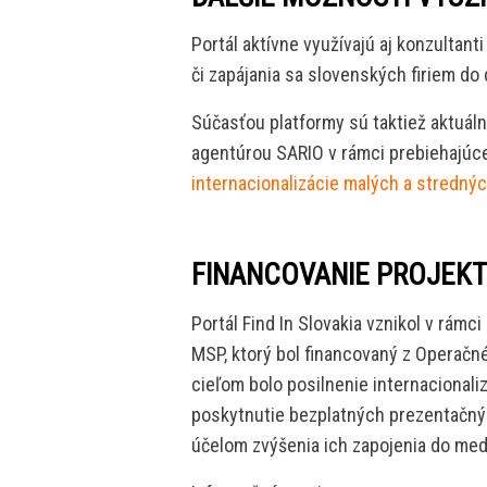
Portál aktívne využívajú aj konzultan
či zapájania sa slovenských firiem do
Súčasťou platformy sú taktiež aktuál
agentúrou SARIO v rámci prebiehajú
internacionalizácie malých a stredný
FINANCOVANIE PROJEK
Portál Find In Slovakia vznikol v rám
MSP, ktorý bol financovaný z Operačn
cieľom bolo posilnenie internacional
poskytnutie bezplatných prezentačný
účelom zvýšenia ich zapojenia do med