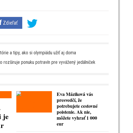
Zdieľať
órie a tipy, ako si olympiádu užiť aj doma
 rozširuje ponuku potravín pre vyvážený jedálniček
Eva Máziková vás
presvedčí, že
.
potrebujete cestovné
poistenie. Ak nie,
 je
môžete vyhrať 1 000
ir
eur