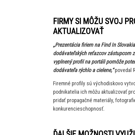
FIRMY SI MÔŽU SVOJ P
AKTUALIZOVAŤ
„Prezentácia firiem na Find In Slovakia
dodávateľských reťazcov zástupcom zo
vyplnený profil na portáli pomôže po
dodávateľa rýchlo a cielene,“
povedal R
Firemné profily sú východiskovo vytv
podnikatelia ich môžu aktualizovať pr
pridať propagačné materiály, fotografie
konkurencieschopnosť.
ĎALŠIE MOŽNOSTI VYUŽI