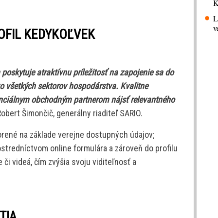
K
L
v
ROFIL KEDYKOĽVEK
 poskytuje atraktívnu príležitosť na zapojenie sa do
 všetkých sektorov hospodárstva. Kvalitne
tenciálnym obchodným partnerom nájsť relevantného
obert Šimončič, generálny riaditeľ SARIO.
orené na základe verejne dostupných údajov;
ostredníctvom online formulára a zároveň do profilu
 či videá, čím zvýšia svoju viditeľnosť a
TIA