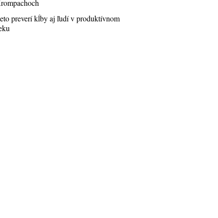
rompachoch
eto preverí kĺby aj ľudí v produktívnom
eku