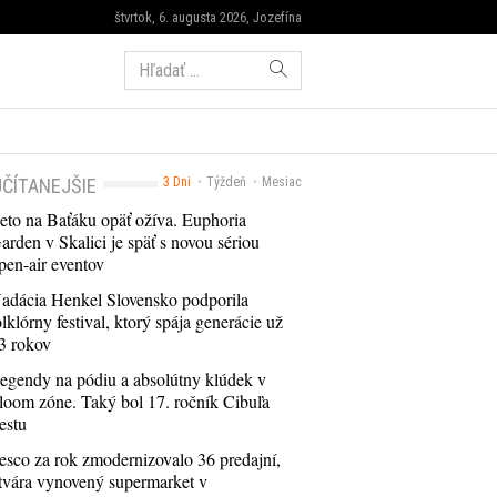
štvrtok, 6. augusta 2026, Jozefína
Hľadať:
ČÍTANEJŠIE
3 Dni
Týždeň
Mesiac
eto na Baťáku opäť ožíva. Euphoria
arden v Skalici je späť s novou sériou
pen-air eventov
adácia Henkel Slovensko podporila
olklórny festival, ktorý spája generácie už
3 rokov
egendy na pódiu a absolútny klúdek v
loom zóne. Taký bol 17. ročník Cibuľa
estu
esco za rok zmodernizovalo 36 predajní,
tvára vynovený supermarket v