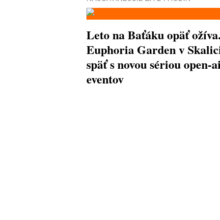
Leto na Baťáku opäť ožíva
Euphoria Garden v Skalici
späť s novou sériou open-a
eventov