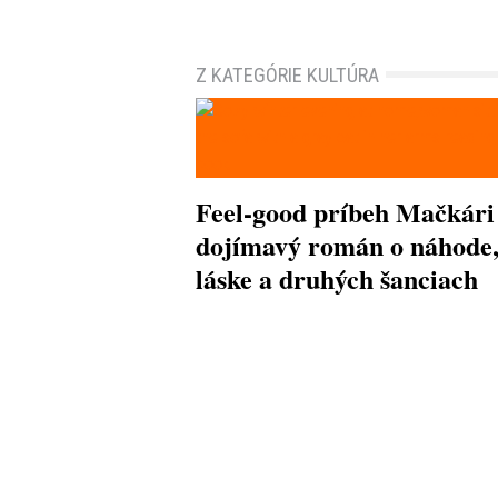
Z KATEGÓRIE KULTÚRA
Feel-good príbeh Mačkári
dojímavý román o náhode
láske a druhých šanciach