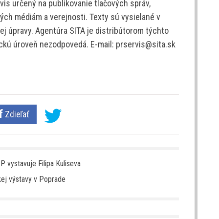
is určený na publikovanie tlačových správ,
ých médiám a verejnosti. Texty sú vysielané v
j úpravy. Agentúra SITA je distribútorom týchto
tickú úroveň nezodpovedá. E-mail: prservis@sita.sk
Zdieľať
 vystavuje Filipa Kuliseva
kej výstavy v Poprade