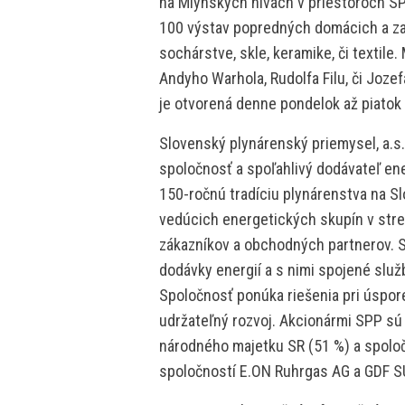
na Mlynských nivách v priestoroch SPP
100 výstav popredných domácich a z
sochárstve, skle, keramike, či textile
Andyho Warhola, Rudolfa Filu, či Jozef
je otvorená denne pondelok až piatok
Slovenský plynárenský priemysel, a.s
spoločnosť a spoľahlivý dodávateľ ene
150-ročnú tradíciu plynárenstva na Sl
vedúcich energetických skupín v stre
zákazníkov a obchodných partnerov. 
dodávky energií a s nimi spojené slu
Spoločnosť ponúka riešenia pri úspore
udržateľný rozvoj. Akcionármi SPP s
národného majetku SR (51 %) a spoloč
spoločností E.ON Ruhrgas AG a GDF S