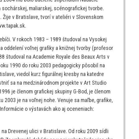
sochárskej, maliarskej, scénografickej tvorbe.
Žije v Bratislave, tvorí v ateliéri v Slovenskom
ww.tapak.sk.
Třebíči. V rokoch 1983 – 1989 študoval na Vysokej
a oddelení voľnej grafiky a knižnej tvorby (profesor
88 študoval na Academie Royale des Beaux Arts v
 roku 1990 do roku 2003 pedagogicky pôsobil na
slave, viedol kurz figurálnej kresby na katedre
stniť sa na medzinárodnom projekte v Art Studio
 1996 je členom grafickej skupiny G-Bod, je členom
ku 2003 je na voľnej nohe. Venuje sa maľbe, grafike,
. Informácie o výstavách ako aj oceneniach:
na Drevenej ulici v Bratislave. Od roku 2009 sídli