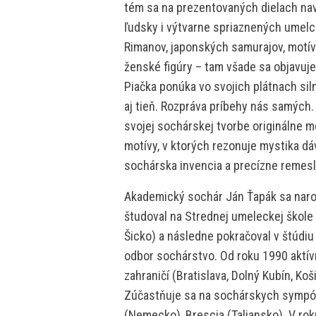
tém sa na prezentovaných dielach navz
ľudsky i výtvarne spriaznených umelco
Rimanov, japonských samurajov, motívy
ženské figúry – tam všade sa objavuje 
Piačka ponúka vo svojich plátnach siln
aj tieň. Rozpráva príbehy nás samých.
svojej sochárskej tvorbe originálne m
motívy, v ktorých rezonuje mystika dá
sochárska invencia a precízne remeslo
Akademický sochár Ján Ťapák sa narod
študoval na Strednej umeleckej škole v
Šicko) a následne pokračoval v štúdiu
odbor sochárstvo. Od roku 1990 aktív
zahraničí (Bratislava, Dolný Kubín, Koš
Zúčastňuje sa na sochárskych sympó
(Nemecko), Brescia (Taliansko). V ro