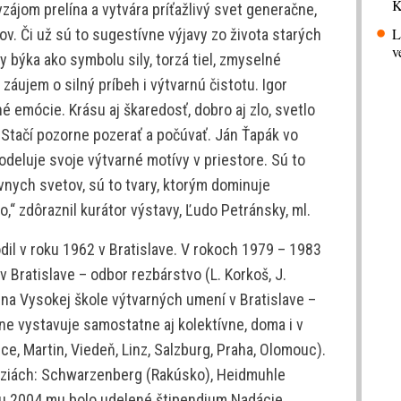
K
ájom prelína a vytvára príťažlivý svet generačne,
L
v. Či už sú to sugestívne výjavy zo života starých
v
 býka ako symbolu sily, torzá tiel, zmyselné
záujem o silný príbeh i výtvarnú čistotu. Igor
é emócie. Krásu aj škaredosť, dobro aj zlo, svetlo
 Stačí pozorne pozerať a počúvať. Ján Ťapák vo
odeluje svoje výtvarné motívy v priestore. Sú to
vnych svetov, sú to tvary, ktorým dominuje
,“ zdôraznil kurátor výstavy, Ľudo Petránsky, ml.
il v roku 1962 v Bratislave. V rokoch 1979 – 1983
 Bratislave – odbor rezbárstvo (L. Korkoš, J.
 na Vysokej škole výtvarných umení v Bratislave –
ne vystavuje samostatne aj kolektívne, doma i v
ice, Martin, Viedeň, Linz, Salzburg, Praha, Olomouc).
ziách: Schwarzenberg (Rakúsko), Heidmuhle
ku 2004 mu bolo udelené štipendium Nadácie