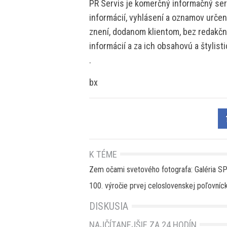
PR Servis je komerčný informačný serv
informácií, vyhlásení a oznamov určen
znení, dodanom klientom, bez redakčne
informácií a za ich obsahovú a štylis
.
bx
K TÉME
Zem očami svetového fotografa: Galéria SPP
100. výročie prvej celoslovenskej poľovníc
DISKUSIA
NAJČÍTANEJŠIE ZA 24 HODÍN