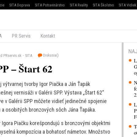
cie
SITA Doprava
SITA Potravinárstvo
SITA Reality
SITA Školstvo
SITA Vidiek
A
PR Servis
Kontakt
NAJ
Diskusia(
)
d PRservis.sk
SITA
L
PP – Štart 62
G
o
N
 výtvarnej tvorby Igor Piačka a Ján Ťapák
f
šnej vernisáži v Galérii SPP. Výstava „Štart 62“
2
ve v Galérii SPP môžete vidieť jedinečné spojenie
L
u a osobitých bronzových sôch Jána Ťapáka.
P
F
sby Igora Piačku korešpondujú s bronzovými objektmi
T
ômyselná kompozícia a bohatosť námetov. Množstvo
o