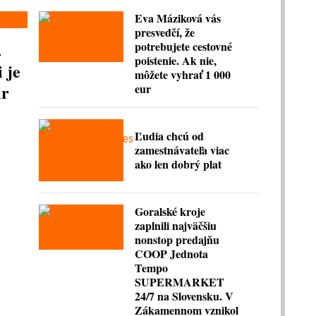
Eva Máziková vás
presvedčí, že
.
potrebujete cestovné
poistenie. Ak nie,
 je
môžete vyhrať 1 000
ir
eur
Ľudia chcú od
zamestnávateľa viac
ako len dobrý plat
Goralské kroje
zaplnili najväčšiu
nonstop predajňu
COOP Jednota
Tempo
SUPERMARKET
24/7 na Slovensku. V
Zákamennom vznikol