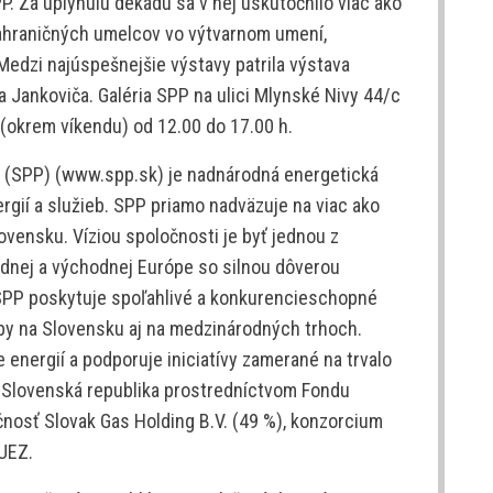
. Za uplynulú dekádu sa v nej uskutočnilo viac ako
ahraničných umelcov vo výtvarnom umení,
. Medzi najúspešnejšie výstavy patrila výstava
a Jankoviča. Galéria SPP na ulici Mlynské Nivy 44/c
 (okrem víkendu) od 12.00 do 17.00 h.
. (SPP) (www.spp.sk) je nadnárodná energetická
rgií a služieb. SPP priamo nadväzuje na viac ako
ovensku. Víziou spoločnosti je byť jednou z
dnej a východnej Európe so silnou dôverou
SPP poskytuje spoľahlivé a konkurencieschopné
žby na Slovensku aj na medzinárodných trhoch.
 energií a podporuje iniciatívy zamerané na trvalo
ú Slovenská republika prostredníctvom Fondu
nosť Slovak Gas Holding B.V. (49 %), konzorcium
UEZ.