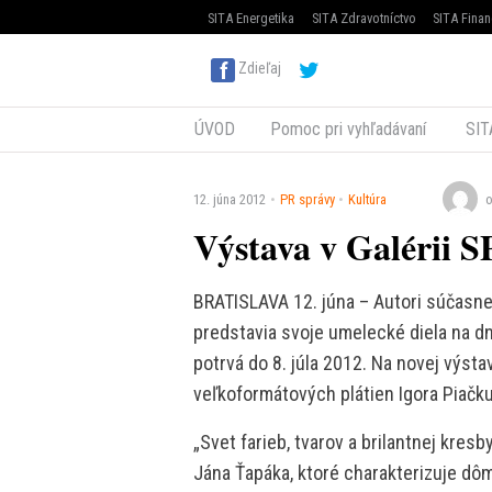
SITA Energetika
SITA Zdravotníctvo
SITA Finan
Zdieľaj
ÚVOD
Pomoc pri vyhľadávaní
SIT
12. júna 2012
PR správy
Kultúra
o
Výstava v Galérii S
BRATISLAVA 12. júna – Autori súčasnej
predstavia svoje umelecké diela na dne
potrvá do 8. júla 2012. Na novej výsta
veľkoformátových plátien Igora Piačk
„Svet farieb, tvarov a brilantnej kre
Jána Ťapáka, ktoré charakterizuje d