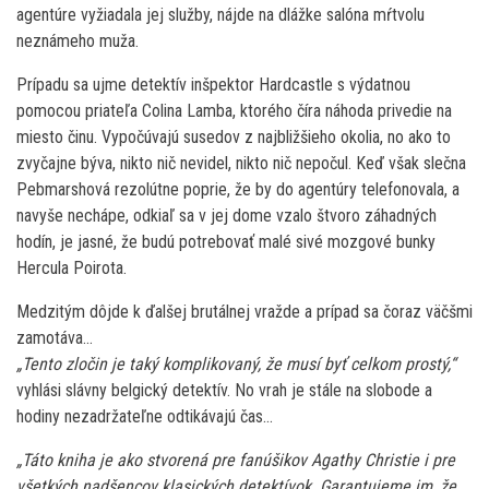
agentúre vyžiadala jej služby, nájde na dlážke salóna mŕtvolu
neznámeho muža.
Prípadu sa ujme detektív inšpektor Hardcastle s výdatnou
pomocou priateľa Colina Lamba, ktorého číra náhoda privedie na
miesto činu. Vypočúvajú susedov z najbližšieho okolia, no ako to
zvyčajne býva, nikto nič nevidel, nikto nič nepočul. Keď však slečna
Pebmarshová rezolútne poprie, že by do agentúry telefonovala, a
navyše nechápe, odkiaľ sa v jej dome vzalo štvoro záhadných
hodín, je jasné, že budú potrebovať malé sivé mozgové bunky
Hercula Poirota.
Medzitým dôjde k ďalšej brutálnej vražde a prípad sa čoraz väčšmi
zamotáva…
„Tento zločin je taký komplikovaný, že musí byť celkom prostý,“
vyhlási slávny belgický detektív. No vrah je stále na slobode a
hodiny nezadržateľne odtikávajú čas…
„Táto kniha je ako stvorená pre fanúšikov Agathy Christie i pre
všetkých nadšencov klasických detektívok. Garantujeme im, že