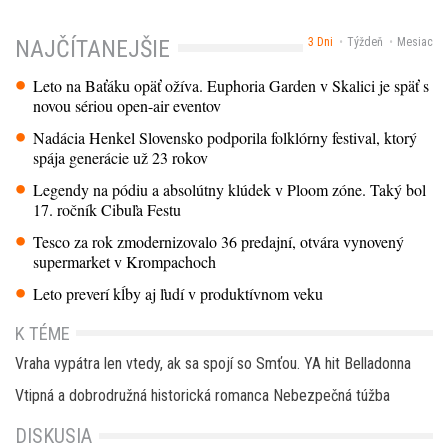
3 Dni
Týždeň
Mesiac
NAJČÍTANEJŠIE
Leto na Baťáku opäť ožíva. Euphoria Garden v Skalici je späť s
novou sériou open-air eventov
Nadácia Henkel Slovensko podporila folklórny festival, ktorý
spája generácie už 23 rokov
Legendy na pódiu a absolútny klúdek v Ploom zóne. Taký bol
17. ročník Cibuľa Festu
Tesco za rok zmodernizovalo 36 predajní, otvára vynovený
supermarket v Krompachoch
Leto preverí kĺby aj ľudí v produktívnom veku
K TÉME
Vraha vypátra len vtedy, ak sa spojí so Smťou. YA hit Belladonna
Vtipná a dobrodružná historická romanca Nebezpečná túžba
DISKUSIA