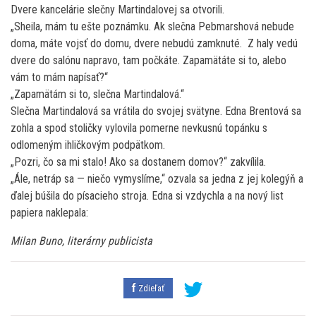
Dvere kancelárie slečny Martindalovej sa otvorili.
„Sheila, mám tu ešte poznámku. Ak slečna Pebmarshová nebude
doma, máte vojsť do domu, dvere nebudú zamknuté. Z haly vedú
dvere do salónu napravo, tam počkáte. Zapamätáte si to, alebo
vám to mám napísať?“
„Zapamätám si to, slečna Martindalová.“
Slečna Martindalová sa vrátila do svojej svätyne. Edna Brentová sa
zohla a spod stoličky vylovila pomerne nevkusnú topánku s
odlomeným ihličkovým podpätkom.
„Pozri, čo sa mi stalo! Ako sa dostanem domov?“ zakvílila.
„Ále, netráp sa — niečo vymyslíme,“ ozvala sa jedna z jej kolegýň a
ďalej búšila do písacieho stroja. Edna si vzdychla a na nový list
papiera naklepala:
Milan Buno, literárny publicista
Zdieľať