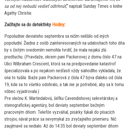
sa od nej nebudú vedieť odtrhnúť
,“ napísali Sunday Times o knihe
Agathy Christie.
Začítajte sa do detektívky
Hodiny
:
Popoludnie deviateho septembra sa ničím nelíšilo od iných
popoludní. Žiadna z osôb zainteresovaných na udalostiach toho dňa
by s čistým svedomím nemohla tvrdiť, že mala nejakú zlú
predtuchu. (Pravdaže, okrem pani Packerovej z domu číslo 47 na
Ulici Wilbraham Crescent, ktorá sa na predpovedanie katastrof
špecializovala a po nejakom nešťastí vždy siahodlho vykladala, že
ona to tušila. Ibaže pani Packerová z čísla 47 býva ďaleko od čísla
19, kde sa to všetko odohralo, a tak nie je potrebné, aby sa k tomu
vôbec vyjadrovala.)
Pre slečnu K. Martindalovú, šéfku Cavendishovej sekretárskej a
stenografickej agentúry, bol deviaty september bežným
pracovným dňom. Telefón vyzváňal, pisárky ťukali do písacích
strojov, nával práce sa nevymykal zo zvyčajného priemeru. Nič
zaujímavé sa nedialo. Až do 14:35 bol deviaty september dňom