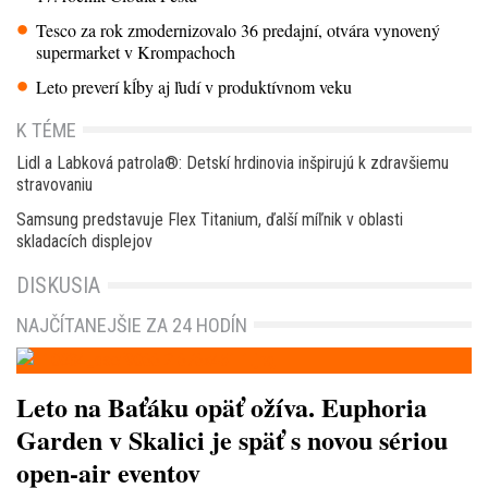
Tesco za rok zmodernizovalo 36 predajní, otvára vynovený
supermarket v Krompachoch
Leto preverí kĺby aj ľudí v produktívnom veku
K TÉME
Lidl a Labková patrola®: Detskí hrdinovia inšpirujú k zdravšiemu
stravovaniu
Samsung predstavuje Flex Titanium, ďalší míľnik v oblasti
skladacích displejov
DISKUSIA
NAJČÍTANEJŠIE ZA 24 HODÍN
Leto na Baťáku opäť ožíva. Euphoria
Garden v Skalici je späť s novou sériou
open-air eventov