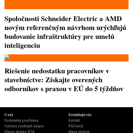
Spoločnosti Schneider Electric a AMD
novým referenčným návrhom urýchľujú
budovanie infraštruktúry pre umelú
inteligenciu
Riešenie nedostatku pracovníkov v
stavebníctve: Získajte overených
odborníkov s praxou v EÚ do 5 týždňov
O nás
Kontaktujte nás
Podmienky používania
Kontakt
Ochrana osobných údajov
RSS kanál
Hlavná stránka SITA
Mapa stránok