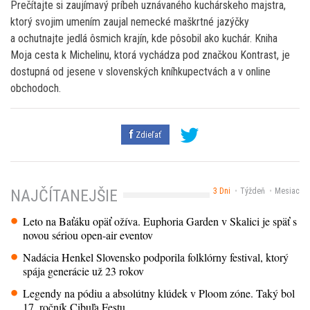
Prečítajte si zaujímavý príbeh uznávaného kuchárskeho majstra,
ktorý svojim umením zaujal nemecké maškrtné jazýčky
a ochutnajte jedlá ôsmich krajín, kde pôsobil ako kuchár. Kniha
Moja cesta k Michelinu, ktorá vychádza pod značkou Kontrast, je
dostupná od jesene v slovenských kníhkupectvách a v online
obchodoch.
Zdieľať
3 Dni
Týždeň
Mesiac
NAJČÍTANEJŠIE
Leto na Baťáku opäť ožíva. Euphoria Garden v Skalici je späť s
novou sériou open-air eventov
Nadácia Henkel Slovensko podporila folklórny festival, ktorý
spája generácie už 23 rokov
Legendy na pódiu a absolútny klúdek v Ploom zóne. Taký bol
17. ročník Cibuľa Festu