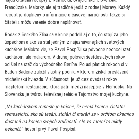
Francúzska, Malorky, ale aj tradičné jedlá z rodnej Moravy. Každý
recept je doplnený o informácie o časovej náročnosti, takže si
čitatelia môžu varenie dobre naplánovať.
Rodák z českého Zlína sa v knihe podelil aj o to, čo stojí za jeho
úspechom a ako sa stal jedným z najuznávanejších svetových
kuchárov. Málokto vie, že Pavel Pospíšil sa pôvodne nechcel stať
kuchárom, ale maliarom. V druhej polovici šesťdesiatych rokov
odišiel na stáž do východného Berlína. Po asi piatich rokoch si v
Baden-Badene založil vlastný podnik, v ktorom získal preslávenú
michelinskú hviezdu. V súčasnosti je už cez dvadsať rokov
majiteľom reštaurácie, ktorá patrí medzi najlepšie v Nemecku. Na
Slovensku je tvárou televíznej relácie Tajomstvo mojej kuchyne.
„Na kuchárskom remesle je krásne, že nemá koniec. Ostatní
remeselníci, ako sú tesári, stolári či murári sa v určitom okamihu
dostanú na koniec svojich zručností. Ale vo varení to nikdy
nekončí,“
hovorí prvý Pavel Pospíšil.