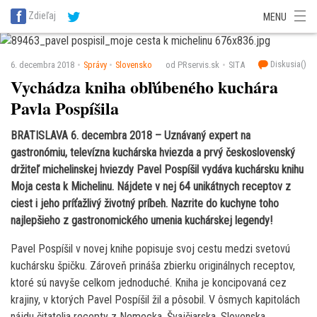
SITA Energetika
SITA Zdravotníctvo
SITA Financie
SITA Doprava
Zdieľaj
MENU
SITA Potravinárstvo
SITA Reality
SITA Školstvo
SITA Vidiek
Diskusia(
)
6. decembra 2018
Správy
Slovensko
od PRservis.sk
SITA
Vychádza kniha obľúbeného kuchára
Pavla Pospíšila
BRATISLAVA 6. decembra 2018 – Uznávaný expert na
gastronómiu, televízna kuchárska hviezda a prvý československý
držiteľ michelinskej hviezdy Pavel Pospíšil vydáva kuchársku knihu
Moja cesta k Michelinu. Nájdete v nej 64 unikátnych receptov z
ciest i jeho príťažlivý životný príbeh. Nazrite do kuchyne toho
najlepšieho z gastronomického umenia kuchárskej legendy!
Pavel Pospíšil v novej knihe popisuje svoj cestu medzi svetovú
kuchársku špičku. Zároveň prináša zbierku originálnych receptov,
ktoré sú navyše celkom jednoduché. Kniha je koncipovaná cez
krajiny, v ktorých Pavel Pospíšil žil a pôsobil. V ôsmych kapitolách
nájdu čitatelia recepty z Nemecka, Švajčiarska, Slovenska,