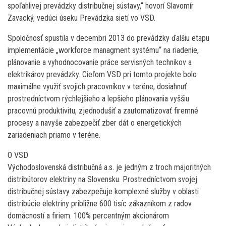
spoľahlivej prevádzky distribučnej sústavy,“ hovorí Slavomír
Zavacký, vedúci úseku Prevádzka sietí vo VSD.
Spoločnosť spustila v decembri 2013 do prevádzky ďalšiu etapu
implementácie „workforce managment systému“ na riadenie,
plánovanie a vyhodnocovanie práce servisných technikov a
elektrikárov prevádzky. Cieľom VSD pri tomto projekte bolo
maximálne využiť svojich pracovníkov v teréne, dosiahnuť
prostredníctvom rýchlejšieho a lepšieho plánovania vyššiu
pracovnú produktivitu, zjednodušiť a zautomatizovať firemné
procesy a navyše zabezpečiť zber dát o energetických
zariadeniach priamo v teréne.
O VSD
Východoslovenská distribučná a.s. je jedným z troch majoritných
distribútorov elektriny na Slovensku. Prostredníctvom svojej
distribučnej sústavy zabezpečuje komplexné služby v oblasti
distribúcie elektriny približne 600 tisíc zákazníkom z radov
domácností a firiem. 100% percentným akcionárom