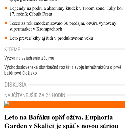
Legendy na pódiu a absolútny klúdek v Ploom zóne. Taký bol
17. ročník Cibuľa Festu
Tesco za rok zmodernizovalo 36 predajní, otvára vynovený
supermarket v Krompachoch
Leto preverí kĺby aj ľudí v produktívnom veku
K TÉME
Výzva na vyjadrenie záujmu
Východoslovenská distribučná rozšírila svoju infraštruktúru o prvé
batériové úložisko
DISKUSIA
NAJČÍTANEJŠIE ZA 24 HODÍN
Leto na Baťáku opäť ožíva. Euphoria
Garden v Skalici je späť s novou sériou