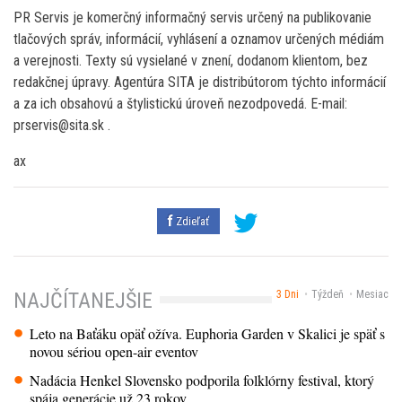
PR Servis je komerčný informačný servis určený na publikovanie
tlačových správ, informácií, vyhlásení a oznamov určených médiám
a verejnosti. Texty sú vysielané v znení, dodanom klientom, bez
redakčnej úpravy. Agentúra SITA je distribútorom týchto informácií
a za ich obsahovú a štylistickú úroveň nezodpovedá. E-mail:
prservis@sita.sk .
ax
Zdieľať
3 Dni
Týždeň
Mesiac
NAJČÍTANEJŠIE
Leto na Baťáku opäť ožíva. Euphoria Garden v Skalici je späť s
novou sériou open-air eventov
Nadácia Henkel Slovensko podporila folklórny festival, ktorý
spája generácie už 23 rokov