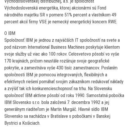
Východoslovenskej distribučnej, a.s. je spoločnosť
Východoslovenská energetika, ktorej akcionármi sú Fond
národného majetku SR v pomere 51% percent a vlastníkom 49
percent akcií firmy VSE je nemecký energetický koncern RWE.
O IBM
Spoločnosť IBM je jednou z najväčších IT spoločností na svete a
pod názvom International Business Machines poskytuje klientom
svoje služby už viac ako 100 rokov. Celosvetovo pôsobí vo vyše
170 krajinách, pričom neustále rozširuje svoje geografické
pokrytie, a zamestnáva vyše 430 tisíc zamestnancov. Poslaním
spoločnosti IBM je pomocou integrovaných, flexibilných a
efektívnych riešení pomáhať svojim zákazníkom redukovať náklady
a zvýšiť tak ich konkurencieschopnosť na trhu. Na Slovensku
spoločnosť IBM aktívne pôsobí od roku 1990. Samostatná pobočka
IBM Slovensko s.r.o. bola založená 7. decembra 1992 a jej
generálnym riaditeľom je Martin Murgáč. Hlavné sídlo IBM
Slovensko sa nachádza v Bratislave s pobočkami v Banskej
Bystrici a Košiciach.