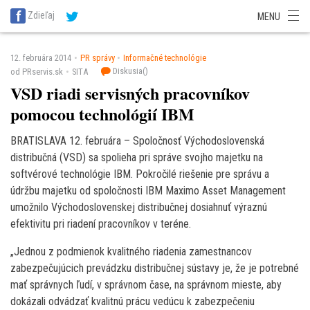
SITA Energetika
SITA Zdravotníctvo
SITA Financie
SITA Doprava
Zdieľaj
MENU
SITA Potravinárstvo
SITA Reality
SITA Školstvo
SITA Vidiek
12. februára 2014
PR správy
Informačné technológie
Diskusia(
)
od PRservis.sk
SITA
VSD riadi servisných pracovníkov
pomocou technológií IBM
BRATISLAVA 12. februára – Spoločnosť Východoslovenská
distribučná (VSD) sa spolieha pri správe svojho majetku na
softvérové technológie IBM. Pokročilé riešenie pre správu a
údržbu majetku od spoločnosti IBM Maximo Asset Management
umožnilo Východoslovenskej distribučnej dosiahnuť výraznú
efektivitu pri riadení pracovníkov v teréne.
„Jednou z podmienok kvalitného riadenia zamestnancov
zabezpečujúcich prevádzku distribučnej sústavy je, že je potrebné
mať správnych ľudí, v správnom čase, na správnom mieste, aby
dokázali odvádzať kvalitnú prácu vedúcu k zabezpečeniu