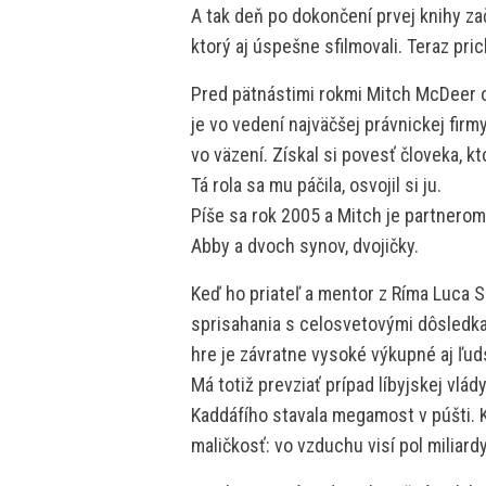
A tak deň po dokončení prvej knihy zača
ktorý aj úspešne sfilmovali. Teraz p
Pred pätnástimi rokmi Mitch McDeer ob
je vo vedení najväčšej právnickej firm
vo väzení. Získal si povesť človeka, k
Tá rola sa mu páčila, osvojil si ju.
Píše sa rok 2005 a Mitch je partnerom
Abby a dvoch synov, dvojičky.
Keď ho priateľ a mentor z Ríma Luca S
sprisahania s celosvetovými dôsledkam
hre je závratne vysoké výkupné aj ľud
Má totiž prevziať prípad líbyjskej vlá
Kaddáfího stavala megamost v púšti. K
maličkosť: vo vzduchu visí pol miliardy