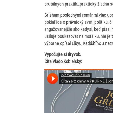
brutálnych praktík…prakticky žiadna sc
Grisham poslednými románmi viac upoz
pokiaľ ide o právnický svet, politiku, 
angažovanejšie ako kedysi, keď písal 
usiluje poukazovať na morálku, nie je 
výborne opísal Líbyu, Kaddáfího a nez
Vypočujte si úryvok.
Číta Vlado Kobielsky: