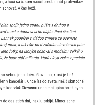
m, a hoci sa časom naučil predbehnúť protivníkov
 schovať. A čas beží.
ý plán spojiť jednu stranu púšte s druhou a
viť most a doprava si ho nájde. Pred šiestimi
, Lannak podpísal s vládou zmluvu za osemsto
rdový most, a tak ešte pred začatím stavebných prác
 jeho fotky, na ktorých pózoval s modelmi Veľkého
 že bude stáť miliardu, ktorú Líbya získa z predaja
 so sebou jeho dcéru Giovannu, ktorá je tiež
len v kancelárii. Chce ísť do sveta, riešiť skutočné
íbye, kde však Giovannu unesie skupina brutálnych
 do desiatich dní, inak ju zabijú. Mimoriadne