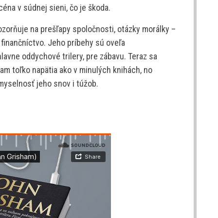
éna v súdnej sieni, čo je škoda.
orňuje na prešľapy spoločnosti, otázky morálky –
či finančníctvo. Jeho príbehy sú oveľa
hlavne oddychové trilery, pre zábavu. Teraz sa
tam toľko napätia ako v minulých knihách, no
myselnosť jeho snov i túžob.