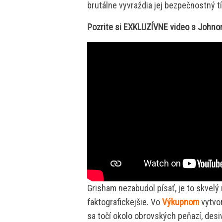
brutálne vyvraždia jej bezpečnostný tí
Pozrite si EXKLUZÍVNE video s Johno
Grisham nezabudol písať, je to skvelý
faktografickejšie. Vo
Výkupnom
vytvor
sa točí okolo obrovských peňazí, desiv