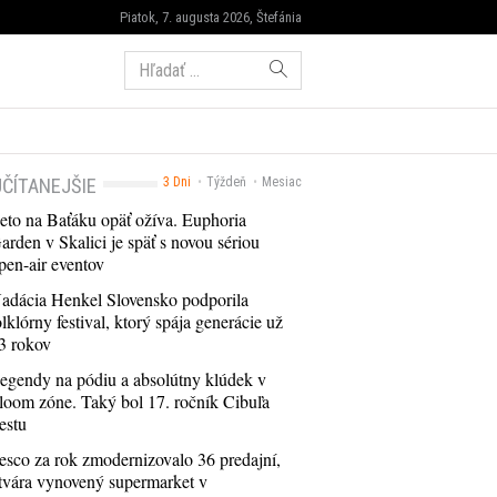
Piatok, 7. augusta 2026, Štefánia
Hľadať:
ČÍTANEJŠIE
3 Dni
Týždeň
Mesiac
eto na Baťáku opäť ožíva. Euphoria
arden v Skalici je späť s novou sériou
pen-air eventov
adácia Henkel Slovensko podporila
olklórny festival, ktorý spája generácie už
3 rokov
egendy na pódiu a absolútny klúdek v
loom zóne. Taký bol 17. ročník Cibuľa
estu
esco za rok zmodernizovalo 36 predajní,
tvára vynovený supermarket v