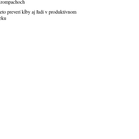
rompachoch
eto preverí kĺby aj ľudí v produktívnom
eku