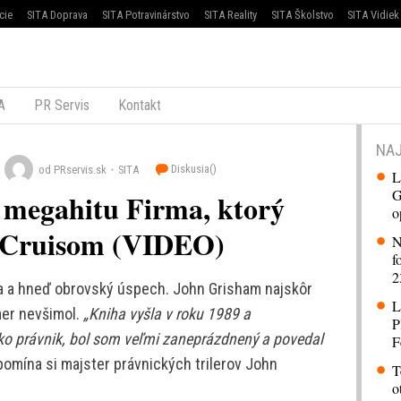
cie
SITA Doprava
SITA Potravinárstvo
SITA Reality
SITA Školstvo
SITA Vidiek
A
PR Servis
Kontakt
NAJ
Diskusia(
)
od PRservis.sk
SITA
L
G
 megahitu Firma, ktorý
o
m Cruisom (VIDEO)
N
f
2
iha a hneď obrovský úspech. John Grisham najskôr
L
kmer nevšimol.
„Kniha vyšla v roku 1989 a
P
ko právnik, bol som veľmi zaneprázdnený a povedal
F
pomína si majster právnických trilerov John
T
o