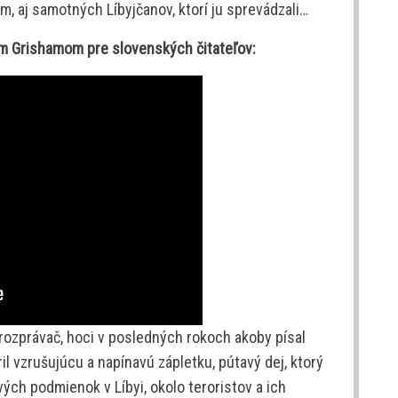
m, aj samotných Líbyjčanov, ktorí ju sprevádzali…
m Grishamom pre slovenských čitateľov:
 rozprávač, hoci v posledných rokoch akoby písal
il vzrušujúcu a napínavú zápletku, pútavý dej, ktorý
ých podmienok v Líbyi, okolo teroristov a ich