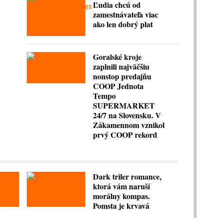
Ľudia chcú od
zamestnávateľa viac
ako len dobrý plat
Goralské kroje
zaplnili najväčšiu
nonstop predajňu
COOP Jednota
Tempo
SUPERMARKET
24/7 na Slovensku. V
Zákamennom vznikol
prvý COOP rekord
Dark triler romance,
ktorá vám naruší
morálny kompas.
Pomsta je krvavá