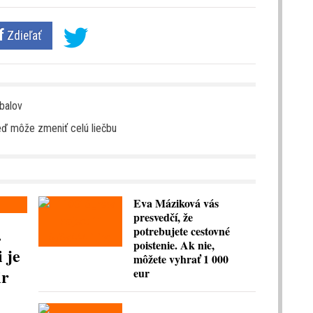
Zdieľať
obalov
eď môže zmeniť celú liečbu
Eva Máziková vás
presvedčí, že
.
potrebujete cestovné
poistenie. Ak nie,
 je
môžete vyhrať 1 000
ir
eur