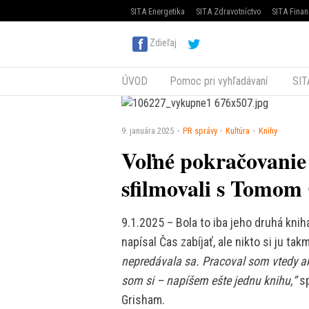
SITA Energetika
SITA Zdravotníctvo
SITA Finan
Zdieľaj
ÚVOD
Pomoc pri vyhľadávaní
SIT
9. januára 2025
PR správy
Kultúra
Knihy
Voľné pokračovanie
sfilmovali s Tomo
9.1.2025 – Bola to iba jeho druhá kn
napísal Čas zabíjať, ale nikto si ju ta
nepredávala sa. Pracoval som vtedy a
som si – napíšem ešte jednu knihu,“
s
Grisham.