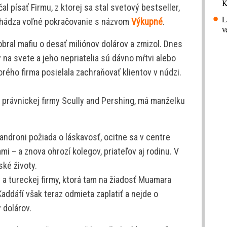
K
l písať Firmu, z ktorej sa stal svetový bestseller,
L
richádza voľné pokračovanie s názvom
Výkupné
.
v
ral mafiu o desať miliónov dolárov a zmizol. Dnes
y na svete a jeho nepriatelia sú dávno mŕtvi alebo
torého firma posielala zachraňovať klientov v núdzi.
 právnickej firmy Scully and Pershing, má manželku
androni požiada o láskavosť, ocitne sa v centre
i – a znova ohrozí kolegov, priateľov aj rodinu. V
ské životy.
dy a tureckej firmy, ktorá tam na žiadosť Muamara
addáfí však teraz odmieta zaplatiť a nejde o
 dolárov.