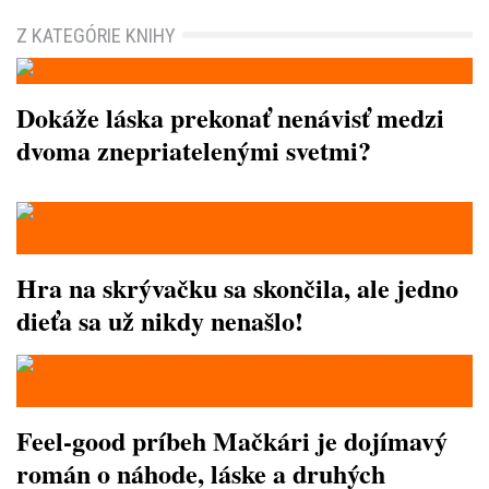
Z KATEGÓRIE KNIHY
Dokáže láska prekonať nenávisť medzi
dvoma znepriatelenými svetmi?
Hra na skrývačku sa skončila, ale jedno
dieťa sa už nikdy nenašlo!
Feel-good príbeh Mačkári je dojímavý
román o náhode, láske a druhých