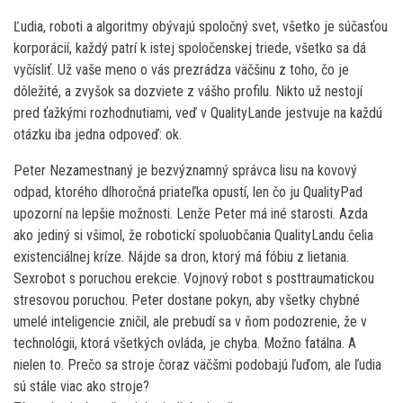
Ľudia, roboti a algoritmy obývajú spoločný svet, všetko je súčasťou
korporácií, každý patrí k istej spoločenskej triede, všetko sa dá
vyčísliť. Už vaše meno o vás prezrádza väčšinu z toho, čo je
dôležité, a zvyšok sa dozviete z vášho profilu. Nikto už nestojí
pred ťažkými rozhodnutiami, veď v QualityLande jestvuje na každú
otázku iba jedna odpoveď: ok.
Peter Nezamestnaný je bezvýznamný správca lisu na kovový
odpad, ktorého dlhoročná priateľka opustí, len čo ju QualityPad
upozorní na lepšie možnosti. Lenže Peter má iné starosti. Azda
ako jediný si všimol, že robotickí spoluobčania QualityLandu čelia
existenciálnej kríze. Nájde sa dron, ktorý má fóbiu z lietania.
Sexrobot s poruchou erekcie. Vojnový robot s posttraumatickou
stresovou poruchou. Peter dostane pokyn, aby všetky chybné
umelé inteligencie zničil, ale prebudí sa v ňom podozrenie, že v
technológii, ktorá všetkých ovláda, je chyba. Možno fatálna. A
nielen to. Prečo sa stroje čoraz väčšmi podobajú ľuďom, ale ľudia
sú stále viac ako stroje?