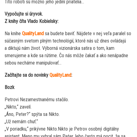
Títo roboti sú možno jeho jediní priatelia…
Vypočujte si úryvok.
Z knihy číta Vlado Kobielsky:
Na knihe
QualityLand
sa budete baviť. Nájdete v nej veľa paralel so
súčasným svetom plným technológií, ktoré nás už dnes ovládajú
a diktujú nám život. Výborná vizionárska satira o tom, kam
smerujeme a kde sa rútime. Čo nás môže čakať a ako nenápadne
sebou necháme manipulovať…
Začítajte sa do novinky
QualityLand
:
Bozk
Petrovi Nezamestnanému stačilo.
„Nikto,“ zavelí.
„Áno, Peter?“ spýta sa Nikto.
„Už nemám chuť.“
„V poriadku,“ prikývne Nikto.Nikto je Petrov osobný digitálny
asistent. Meno mu vybral sám Peter, lebo často má pocit, že sa