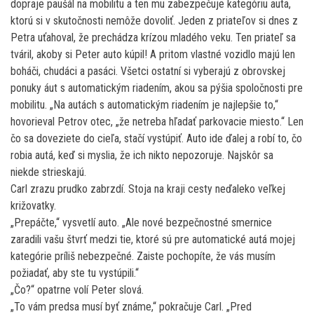
dopraje paušál na mobilitu a ten mu zabezpečuje kategóriu auta,
ktorú si v skutočnosti nemôže dovoliť. Jeden z priateľov si dnes z
Petra uťahoval, že prechádza krízou mladého veku. Ten priateľ sa
tváril, akoby si Peter auto kúpil! A pritom vlastné vozidlo majú len
boháči, chudáci a pasáci. Všetci ostatní si vyberajú z obrovskej
ponuky áut s automatickým riadením, akou sa pýšia spoločnosti pre
mobilitu. „Na autách s automatickým riadením je najlepšie to,“
hovorieval Petrov otec, „že netreba hľadať parkovacie miesto.“ Len
čo sa doveziete do cieľa, stačí vystúpiť. Auto ide ďalej a robí to, čo
robia autá, keď si myslia, že ich nikto nepozoruje. Najskôr sa
niekde strieskajú.
Carl zrazu prudko zabrzdí. Stoja na kraji cesty neďaleko veľkej
križovatky.
„Prepáčte,“ vysvetlí auto. „Ale nové bezpečnostné smernice
zaradili vašu štvrť medzi tie, ktoré sú pre automatické autá mojej
kategórie príliš nebezpečné. Zaiste pochopíte, že vás musím
požiadať, aby ste tu vystúpili.“
„Čo?“ opatrne volí Peter slová.
„To vám predsa musí byť známe,“ pokračuje Carl. „Pred