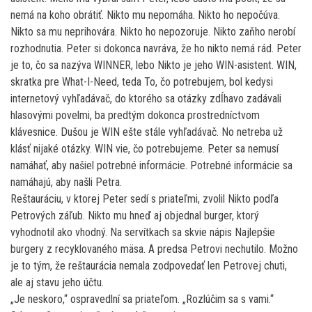
nemá na koho obrátiť. Nikto mu nepomáha. Nikto ho nepočúva.
Nikto sa mu neprihovára. Nikto ho nepozoruje. Nikto zaňho nerobí
rozhodnutia. Peter si dokonca navráva, že ho nikto nemá rád. Peter
je to, čo sa nazýva WINNER, lebo Nikto je jeho WIN-asistent. WIN,
skratka pre What-I-Need, teda To, čo potrebujem, bol kedysi
internetový vyhľadávač, do ktorého sa otázky zdĺhavo zadávali
hlasovými povelmi, ba predtým dokonca prostredníctvom
klávesnice. Dušou je WIN ešte stále vyhľadávač. No netreba už
klásť nijaké otázky. WIN vie, čo potrebujeme. Peter sa nemusí
namáhať, aby našiel potrebné informácie. Potrebné informácie sa
namáhajú, aby našli Petra.
Reštauráciu, v ktorej Peter sedí s priateľmi, zvolil Nikto podľa
Petrových záľub. Nikto mu hneď aj objednal burger, ktorý
vyhodnotil ako vhodný. Na servítkach sa skvie nápis Najlepšie
burgery z recyklovaného mäsa. A predsa Petrovi nechutilo. Možno
je to tým, že reštaurácia nemala zodpovedať len Petrovej chuti,
ale aj stavu jeho účtu.
„Je neskoro,“ ospravedlní sa priateľom. „Rozlúčim sa s vami.“