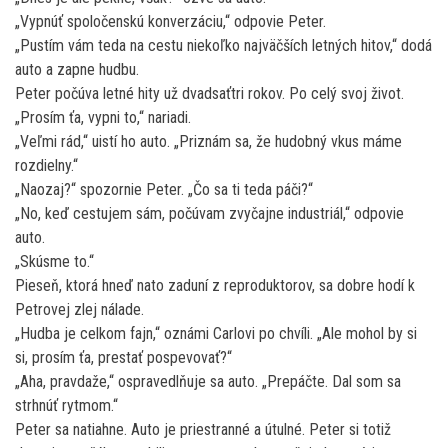
„Vypnúť spoločenskú konverzáciu,“ odpovie Peter.
„Pustím vám teda na cestu niekoľko najväčších letných hitov,“ dodá
auto a zapne hudbu.
Peter počúva letné hity už dvadsaťtri rokov. Po celý svoj život.
„Prosím ťa, vypni to,“ nariadi.
„Veľmi rád,“ uistí ho auto. „Priznám sa, že hudobný vkus máme
rozdielny.“
„Naozaj?“ spozornie Peter. „Čo sa ti teda páči?“
„No, keď cestujem sám, počúvam zvyčajne industriál,“ odpovie
auto.
„Skúsme to.“
Pieseň, ktorá hneď nato zaduní z reproduktorov, sa dobre hodí k
Petrovej zlej nálade.
„Hudba je celkom fajn,“ oznámi Carlovi po chvíli. „Ale mohol by si
si, prosím ťa, prestať pospevovať?“
„Aha, pravdaže,“ ospravedlňuje sa auto. „Prepáčte. Dal som sa
strhnúť rytmom.“
Peter sa natiahne. Auto je priestranné a útulné. Peter si totiž