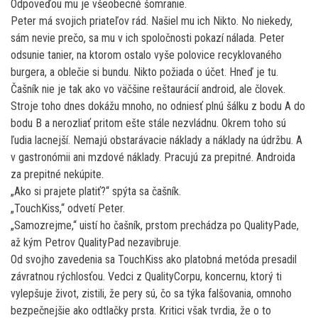
Odpoveďou mu je všeobecné šomranie.
Peter má svojich priateľov rád. Našiel mu ich Nikto. No niekedy,
sám nevie prečo, sa mu v ich spoločnosti pokazí nálada. Peter
odsunie tanier, na ktorom ostalo vyše polovice recyklovaného
burgera, a oblečie si bundu. Nikto požiada o účet. Hneď je tu.
Čašník nie je tak ako vo väčšine reštaurácií android, ale človek.
Stroje toho dnes dokážu mnoho, no odniesť plnú šálku z bodu A do
bodu B a nerozliať pritom ešte stále nezvládnu. Okrem toho sú
ľudia lacnejší. Nemajú obstarávacie náklady a náklady na údržbu. A
v gastronómii ani mzdové náklady. Pracujú za prepitné. Androida
za prepitné nekúpite.
„Ako si prajete platiť?“ spýta sa čašník.
„TouchKiss,“ odvetí Peter.
„Samozrejme,“ uistí ho čašník, prstom prechádza po QualityPade,
až kým Petrov QualityPad nezavibruje.
Od svojho zavedenia sa TouchKiss ako platobná metóda presadil
závratnou rýchlosťou. Vedci z QualityCorpu, koncernu, ktorý ti
vylepšuje život, zistili, že pery sú, čo sa týka falšovania, omnoho
bezpečnejšie ako odtlačky prsta. Kritici však tvrdia, že o to