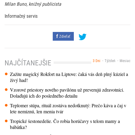
Milan Buno, knižný publicista
Informačný servis
Zdieľať
3 Dni
Týždeň
Mesiac
NAJČÍTANEJŠIE
Zažite magický Rokfort na Liptove: čaká vás deň plný kúziel a
živý had!
Vzorové priestory nového pavilónu už preverujú zdravotníci.
Dolaďujú ich do posledného detailu
Teplomer stúpa, rituál zostáva nedotknutý: Prečo káva a čaj v
lete nemiznú, len menia tvár
Tropické šestonedelie. Čo robia horúčavy s telom mamy a
bábätka?