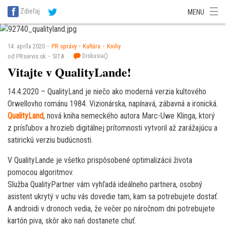
SITA Energetika
SITA Zdravotníctvo
SITA Financie
SITA Doprava
Zdieľaj
MENU
SITA Potravinárstvo
SITA Reality
SITA Školstvo
SITA Vidiek
14. apríla 2020
PR správy
Kultúra
Knihy
Diskusia(
)
od PRservis.sk
SITA
Vitajte v QualityLande!
14.4.2020 – QualityLand je niečo ako moderná verzia kultového
Orwellovho románu 1984. Vizionárska, napínavá, zábavná a ironická.
QualityLand
, nová kniha nemeckého autora Marc-Uwe Klinga, ktorý
z prísľubov a hrozieb digitálnej prítomnosti vytvoril až zarážajúcu a
satirickú verziu budúcnosti.
V QualityLande je všetko prispôsobené optimalizácii života
pomocou algoritmov.
Služba QualityPartner vám vyhľadá ideálneho partnera, osobný
asistent ukrytý v uchu vás dovedie tam, kam sa potrebujete dostať.
A androidi v dronoch vedia, že večer po náročnom dni potrebujete
kartón piva, skôr ako naň dostanete chuť.