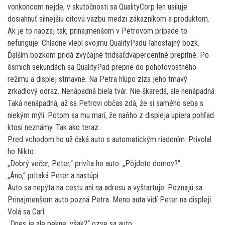
vonkoncom nejde, v skutočnosti sa QualityCorp len usiluje
dosiahnuť silnejšiu citovú väzbu medzi zákazníkom a produktom.
Ak je to naozaj tak, prinajmenšom v Petrovom prípade to
nefunguje. Chladne vlepí svojmu QualityPadu ľahostajný bozk.
Ďalším bozkom pridá zvyčajné tridsaťdvapercentné prepitné. Po
ôsmich sekundách sa QualityPad prepne do pohotovostného
režimu a displej stmavne. Na Petra hlúpo zíza jeho tmavý
zrkadlový odraz. Nenápadná biela tvár. Nie škaredá, ale nenápadná.
Taká nenápadná, až sa Petrovi občas zdá, že si samého seba s
niekým mýli. Potom sa mu marí, že naňho z displeja upiera pohľad
ktosi neznámy. Tak ako teraz.
Pred vchodom ho už čaká auto s automatickým riadením. Privolal
ho Nikto.
„Dobrý večer, Peter,“ privíta ho auto. „Pôjdete domov?“
„Áno,“ pritaká Peter a nastúpi.
Auto sa nepýta na cestu ani na adresu a vyštartuje. Poznajú sa.
Prinajmenšom auto pozná Petra. Meno auta vidí Peter na displeji.
Volá sa Carl.
„Dnes je ale pekne, však?“ ozve sa auto.