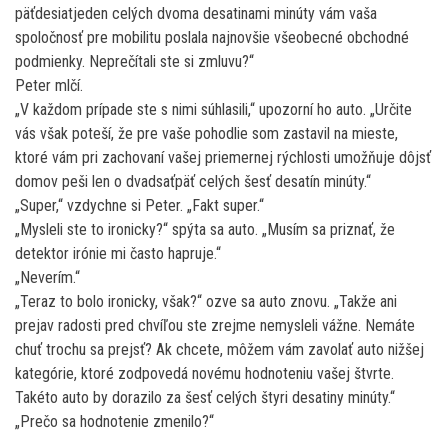
päťdesiatjeden celých dvoma desatinami minúty vám vaša
spoločnosť pre mobilitu poslala najnovšie všeobecné obchodné
podmienky. Neprečítali ste si zmluvu?“
Peter mlčí.
„V každom prípade ste s nimi súhlasili,“ upozorní ho auto. „Určite
vás však poteší, že pre vaše pohodlie som zastavil na mieste,
ktoré vám pri zachovaní vašej priemernej rýchlosti umožňuje dôjsť
domov peši len o dvadsaťpäť celých šesť desatín minúty.“
„Super,“ vzdychne si Peter. „Fakt super.“
„Mysleli ste to ironicky?“ spýta sa auto. „Musím sa priznať, že
detektor irónie mi často hapruje.“
„Neverím.“
„Teraz to bolo ironicky, však?“ ozve sa auto znovu. „Takže ani
prejav radosti pred chvíľou ste zrejme nemysleli vážne. Nemáte
chuť trochu sa prejsť? Ak chcete, môžem vám zavolať auto nižšej
kategórie, ktoré zodpovedá novému hodnoteniu vašej štvrte.
Takéto auto by dorazilo za šesť celých štyri desatiny minúty.“
„Prečo sa hodnotenie zmenilo?“