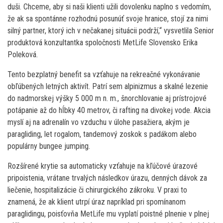
duši. Chceme, aby si naši klienti užili dovolenku naplno s vedomím,
že ak sa spontánne rozhodnú posunúť svoje hranice, stojí za nimi
silný partner, ktorý ich v nečakanej situácii podrží,“ vysvetlila Senior
produktová konzultantka spoločnosti MetLife Slovensko Erika
Poleková.
Tento bezplatný benefit sa vzťahuje na rekreačné vykonávanie
obľúbených letných aktivít. Patrí sem alpinizmus a skalné lezenie
do nadmorskej výšky 5 000 m n. m., šnorchlovanie aj prístrojové
potápanie až do hĺbky 40 metrov, či rafting na divokej vode. Akcia
myslí aj na adrenalín vo vzduchu v úlohe pasažiera, akým je
paragliding, let rogalom, tandemový zoskok s padákom alebo
populárny bungee jumping.
Rozšírené krytie sa automaticky vzťahuje na kľúčové úrazové
pripoistenia, vrátane trvalých následkov úrazu, denných dávok za
liečenie, hospitalizácie či chirurgického zákroku. V praxi to
znamená, že ak klient utrpí úraz napríklad pri spomínanom
paraglidingu, poisťovňa MetLife mu vyplatí poistné plnenie v plnej