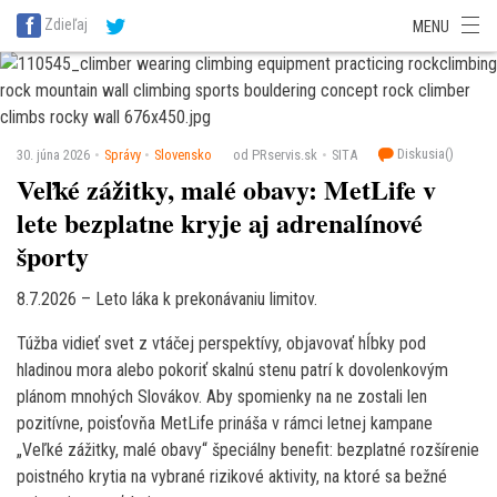
SITA Energetika
SITA Zdravotníctvo
SITA Financie
SITA Doprava
Zdieľaj
MENU
SITA Potravinárstvo
SITA Reality
SITA Školstvo
SITA Vidiek
Diskusia(
)
30. júna 2026
Správy
Slovensko
od PRservis.sk
SITA
Veľké zážitky, malé obavy: MetLife v
lete bezplatne kryje aj adrenalínové
športy
8.7.2026 – Leto láka k prekonávaniu limitov.
Túžba vidieť svet z vtáčej perspektívy, objavovať hĺbky pod
hladinou mora alebo pokoriť skalnú stenu patrí k dovolenkovým
plánom mnohých Slovákov. Aby spomienky na ne zostali len
pozitívne, poisťovňa MetLife prináša v rámci letnej kampane
„Veľké zážitky, malé obavy“ špeciálny benefit: bezplatné rozšírenie
poistného krytia na vybrané rizikové aktivity, na ktoré sa bežné