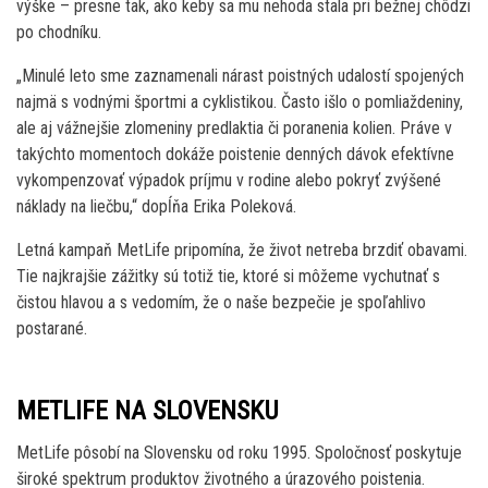
výške – presne tak, ako keby sa mu nehoda stala pri bežnej chôdzi
po chodníku.
„Minulé leto sme zaznamenali nárast poistných udalostí spojených
najmä s vodnými športmi a cyklistikou. Často išlo o pomliaždeniny,
ale aj vážnejšie zlomeniny predlaktia či poranenia kolien. Práve v
takýchto momentoch dokáže poistenie denných dávok efektívne
vykompenzovať výpadok príjmu v rodine alebo pokryť zvýšené
náklady na liečbu,“ dopĺňa Erika Poleková.
Letná kampaň MetLife pripomína, že život netreba brzdiť obavami.
Tie najkrajšie zážitky sú totiž tie, ktoré si môžeme vychutnať s
čistou hlavou a s vedomím, že o naše bezpečie je spoľahlivo
postarané.
METLIFE NA SLOVENSKU
MetLife pôsobí na Slovensku od roku 1995. Spoločnosť poskytuje
široké spektrum produktov životného a úrazového poistenia.