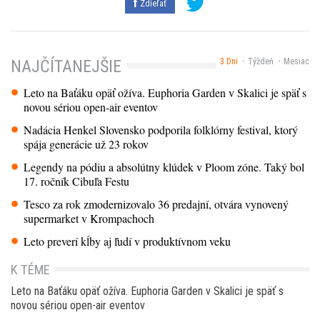
Zdieľať
3 Dni
Týždeň
Mesiac
NAJČÍTANEJŠIE
Leto na Baťáku opäť ožíva. Euphoria Garden v Skalici je späť s
novou sériou open-air eventov
Nadácia Henkel Slovensko podporila folklórny festival, ktorý
spája generácie už 23 rokov
Legendy na pódiu a absolútny klúdek v Ploom zóne. Taký bol
17. ročník Cibuľa Festu
Tesco za rok zmodernizovalo 36 predajní, otvára vynovený
supermarket v Krompachoch
Leto preverí kĺby aj ľudí v produktívnom veku
K TÉME
Leto na Baťáku opäť ožíva. Euphoria Garden v Skalici je späť s
novou sériou open-air eventov