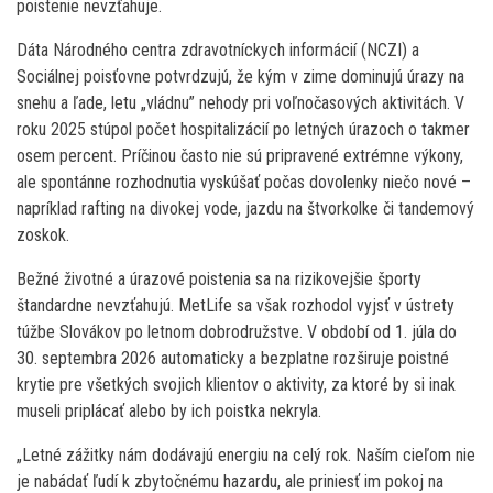
poistenie nevzťahuje.
Dáta Národného centra zdravotníckych informácií (NCZI) a
Sociálnej poisťovne potvrdzujú, že kým v zime dominujú úrazy na
snehu a ľade, letu „vládnu” nehody pri voľnočasových aktivitách. V
roku 2025 stúpol počet hospitalizácií po letných úrazoch o takmer
osem percent. Príčinou často nie sú pripravené extrémne výkony,
ale spontánne rozhodnutia vyskúšať počas dovolenky niečo nové –
napríklad rafting na divokej vode, jazdu na štvorkolke či tandemový
zoskok.
Bežné životné a úrazové poistenia sa na rizikovejšie športy
štandardne nevzťahujú. MetLife sa však rozhodol vyjsť v ústrety
túžbe Slovákov po letnom dobrodružstve. V období od 1. júla do
30. septembra 2026 automaticky a bezplatne rozširuje poistné
krytie pre všetkých svojich klientov o aktivity, za ktoré by si inak
museli priplácať alebo by ich poistka nekryla.
„Letné zážitky nám dodávajú energiu na celý rok. Naším cieľom nie
je nabádať ľudí k zbytočnému hazardu, ale priniesť im pokoj na