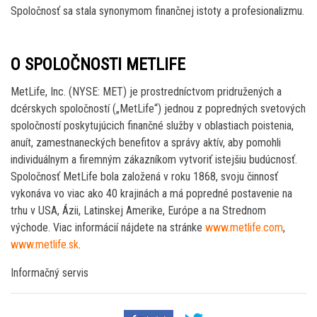
Spoločnosť sa stala synonymom finančnej istoty a profesionalizmu.
O SPOLOČNOSTI METLIFE
MetLife, Inc. (NYSE: MET) je prostredníctvom pridružených a
dcérskych spoločností („MetLife“) jednou z popredných svetových
spoločností poskytujúcich finančné služby v oblastiach poistenia,
anuít, zamestnaneckých benefitov a správy aktív, aby pomohli
individuálnym a firemným zákazníkom vytvoriť istejšiu budúcnosť.
Spoločnosť MetLife bola založená v roku 1868, svoju činnosť
vykonáva vo viac ako 40 krajinách a má popredné postavenie na
trhu v USA, Ázii, Latinskej Amerike, Európe a na Strednom
východe. Viac informácií nájdete na stránke
www.metlife.com
,
www.metlife.sk
.
Informačný servis