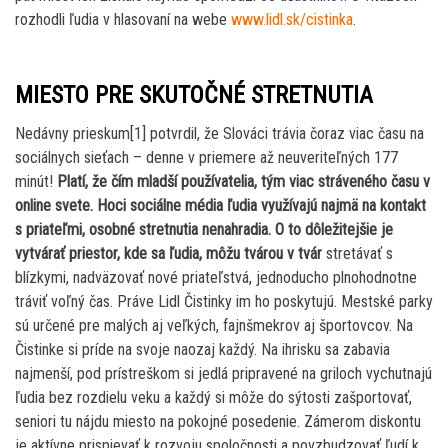
rozhodli ľudia v hlasovaní na webe
www.lidl.sk/cistinka
.
MIESTO PRE SKUTOČNÉ STRETNUTIA
Nedávny prieskum[1] potvrdil, že Slováci trávia čoraz viac času na
sociálnych sieťach – denne v priemere až neuveriteľných 177
minút!
Platí, že čím mladší používatelia, tým viac stráveného času v
online svete. Hoci sociálne média ľudia využívajú najmä na kontakt
s priateľmi, osobné stretnutia nenahradia. O to dôležitejšie je
vytvárať priestor, kde sa ľudia, môžu tvárou v tvár
stretávať s
blízkymi, nadväzovať nové priateľstvá, jednoducho plnohodnotne
tráviť voľný čas. Práve Lidl Čistinky im ho poskytujú. Mestské parky
sú určené pre malých aj veľkých, fajnšmekrov aj športovcov. Na
Čistinke si príde na svoje naozaj každý. Na ihrisku sa zabavia
najmenší, pod prístreškom si jedlá pripravené na griloch vychutnajú
ľudia bez rozdielu veku a každý si môže do sýtosti zašportovať,
seniori tu nájdu miesto na pokojné posedenie. Zámerom diskontu
je aktívne prispievať k rozvoju spoločnosti a povzbudzovať ľudí k