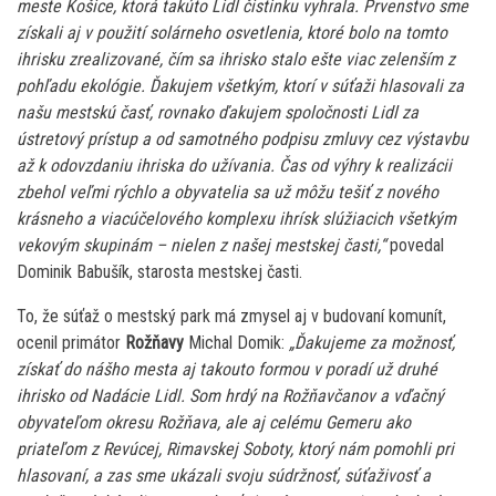
meste Košice, ktorá takúto Lidl čistinku vyhrala. Prvenstvo sme
získali aj v použití solárneho osvetlenia, ktoré bolo na tomto
ihrisku zrealizované, čím sa ihrisko stalo ešte viac zelenším z
pohľadu ekológie. Ďakujem všetkým, ktorí v súťaži hlasovali za
našu mestskú časť, rovnako ďakujem spoločnosti Lidl za
ústretový prístup a od samotného podpisu zmluvy cez výstavbu
až k odovzdaniu ihriska do užívania. Čas od výhry k realizácii
zbehol veľmi rýchlo a obyvatelia sa už môžu tešiť z nového
krásneho a viacúčelového komplexu ihrísk slúžiacich všetkým
vekovým skupinám – nielen z našej mestskej časti,“
povedal
Dominik Babušík, starosta mestskej časti.
To, že súťaž o mestský park má zmysel aj v budovaní komunít,
ocenil primátor
Rožňavy
Michal Domik:
„Ďakujeme za možnosť,
získať do nášho mesta aj takouto formou v poradí už druhé
ihrisko od Nadácie Lidl. Som hrdý na Rožňavčanov a vďačný
obyvateľom okresu Rožňava, ale aj celému Gemeru ako
priateľom z Revúcej, Rimavskej Soboty, ktorý nám pomohli pri
hlasovaní, a zas sme ukázali svoju súdržnosť, súťaživosť a