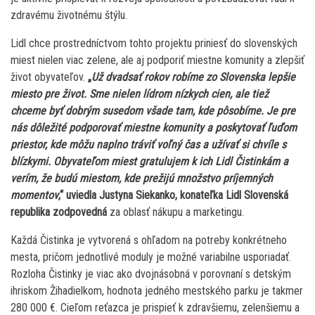
zdravému životnému štýlu.
Lidl chce prostredníctvom tohto projektu priniesť do slovenských
miest nielen viac zelene, ale aj podporiť miestne komunity a zlepšiť
život obyvateľov.
„
Už dvadsať rokov robíme zo Slovenska lepšie
miesto pre život. Sme nielen lídrom nízkych cien, ale tiež
chceme byť dobrým susedom všade tam, kde pôsobíme. Je pre
nás dôležité podporovať miestne komunity a poskytovať ľuďom
priestor, kde môžu naplno tráviť voľný čas a užívať si chvíle s
blízkymi. Obyvateľom miest gratulujem k ich Lidl Čistinkám a
verím, že budú miestom, kde prežijú množstvo príjemných
momentov
,“ uviedla Justyna Siekanko, konateľka Lidl Slovenská
republika zodpovedná
za oblasť nákupu a marketingu.
Každá Čistinka je vytvorená s ohľadom na potreby konkrétneho
mesta, pričom jednotlivé moduly je možné variabilne usporiadať.
Rozloha Čistinky je viac ako dvojnásobná v porovnaní s detským
ihriskom Žihadielkom, hodnota jedného mestského parku je takmer
280 000 €. Cieľom reťazca je prispieť k zdravšiemu, zelenšiemu a