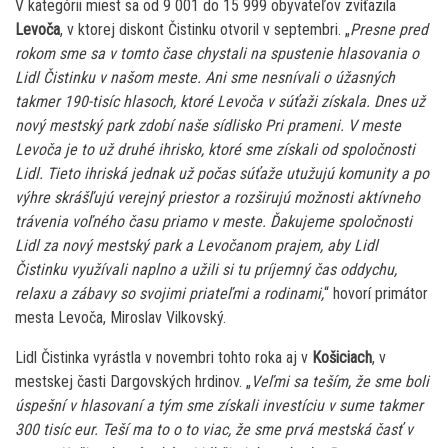
V kategórii miest sa od 9 001 do 15 999 obyvateľov zvíťazila
Levoča
, v ktorej diskont Čistinku otvoril v septembri. „
Presne pred
rokom sme sa v tomto čase chystali na spustenie hlasovania o
Lidl Čistinku v našom meste. Ani sme nesnívali o úžasných
takmer 190-tisíc hlasoch, ktoré Levoča v súťaži získala. Dnes už
nový mestský park zdobí naše sídlisko Pri prameni. V meste
Levoča je to už druhé ihrisko, ktoré sme získali od spoločnosti
Lidl. Tieto ihriská jednak už počas súťaže utužujú komunity a po
výhre skrášľujú verejný priestor a rozširujú možnosti aktívneho
trávenia voľného času priamo v meste. Ďakujeme spoločnosti
Lidl za nový mestský park a Levočanom prajem, aby Lidl
Čistinku využívali naplno a užili si tu príjemný čas oddychu,
relaxu a zábavy so svojimi priateľmi a rodinami,
“ hovorí primátor
mesta Levoča, Miroslav Vilkovský.
Lidl Čistinka vyrástla v novembri tohto roka aj v
Košiciach
, v
mestskej časti Dargovských hrdinov. „
Veľmi sa teším, že sme boli
úspešní v hlasovaní a tým sme získali investíciu v sume takmer
300 tisíc eur. Teší ma to o to viac, že sme prvá mestská časť v