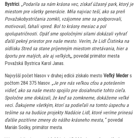
Bystrici
. „
Podarila sa nám krásna vec, získať úžasný park, ktorý je
miestom pre všetky generácie. Mňa najviac teší, ako sa preň
Považskobystričania zomkli, vzájomne sme sa podporovali,
motivovali, ťahali vpred. Bol to krásny mesiac a pol
spolupatričnosti. Opäť sme spoločnými silami dokázali vyhrať
ďalší pekný priestor pre naše mesto. Verím, že Lidl Čistinka na
sídlisku Stred sa stane príjemným miestom stretávania, hier a
športu pre malých, ale aj veľkých
„, povedal primátor mesta
Považská Bystrica Karol Janas.
Najvyšší počet hlasov v druhej edícii získalo mesto
Veľký Meder
s
počtom 284 375 hlasov. „
Je pre nás veľkou cťou a potešením
vidieť, ako sa naše mesto spojilo pre dosiahnutie tohto cieľa.
Spoločne sme dokázali, že keď sa zomkneme, dokážeme veľké
veci. Ďakujeme všetkým, ktorí sa podieľali na tomto úspechu a
tešíme sa na budúce projekty Nadácie Lidl, ktoré veríme prinesú
ďalšie pozitívne zmeny do nášho krásneho mesta,
“ povedal
Marián Soóky, primátor mesta.