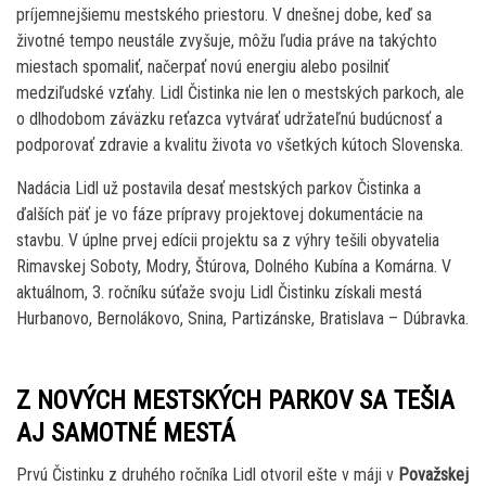
príjemnejšiemu mestského priestoru. V dnešnej dobe, keď sa
životné tempo neustále zvyšuje, môžu ľudia práve na takýchto
miestach spomaliť, načerpať novú energiu alebo posilniť
medziľudské vzťahy. Lidl Čistinka nie len o mestských parkoch, ale
o dlhodobom záväzku reťazca vytvárať udržateľnú budúcnosť a
podporovať zdravie a kvalitu života vo všetkých kútoch Slovenska.
Nadácia Lidl už postavila desať mestských parkov Čistinka a
ďalších päť je vo fáze prípravy projektovej dokumentácie na
stavbu. V úplne prvej edícii projektu sa z výhry tešili obyvatelia
Rimavskej Soboty, Modry, Štúrova, Dolného Kubína a Komárna. V
aktuálnom, 3. ročníku súťaže svoju Lidl Čistinku získali mestá
Hurbanovo, Bernolákovo, Snina, Partizánske, Bratislava – Dúbravka.
Z NOVÝCH MESTSKÝCH PARKOV SA TEŠIA
AJ SAMOTNÉ MESTÁ
Prvú Čistinku z druhého ročníka Lidl otvoril ešte v máji v
Považskej