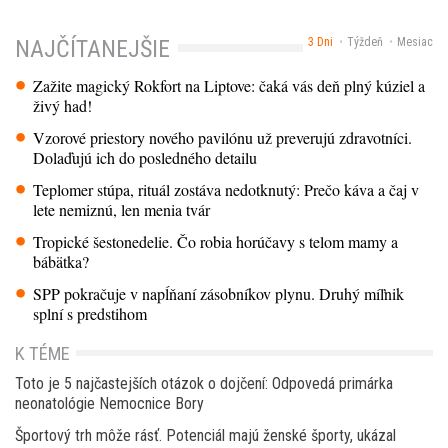
3 Dni
Týždeň
Mesiac
NAJČÍTANEJŠIE
Zažite magický Rokfort na Liptove: čaká vás deň plný kúziel a
živý had!
Vzorové priestory nového pavilónu už preverujú zdravotníci.
Dolaďujú ich do posledného detailu
Teplomer stúpa, rituál zostáva nedotknutý: Prečo káva a čaj v
lete nemiznú, len menia tvár
Tropické šestonedelie. Čo robia horúčavy s telom mamy a
bábätka?
SPP pokračuje v napĺňaní zásobníkov plynu. Druhý míľnik
splní s predstihom
K TÉME
Toto je 5 najčastejších otázok o dojčení: Odpovedá primárka
neonatológie Nemocnice Bory
Športový trh môže rásť. Potenciál majú ženské športy, ukázal