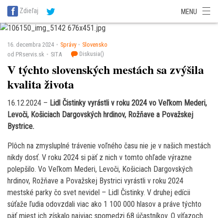
SITA Energetika
SITA Zdravotníctvo
SITA Financie
SITA Doprava
Zdieľaj
MENU
SITA Potravinárstvo
SITA Reality
SITA Školstvo
SITA Vidiek
16. decembra 2024
Správy
Slovensko
Diskusia(
)
od PRservis.sk
SITA
V týchto slovenských mestách sa zvýšila
kvalita života
16.12.2024 –
Lidl Čistinky vyrástli v roku 2024 vo Veľkom Mederi,
Levoči, Košiciach Dargovských hrdinov, Rožňave a Považskej
Bystrice.
Plôch na zmysluplné trávenie voľného času nie je v našich mestách
nikdy dosť. V roku 2024 si päť z nich v tomto ohľade výrazne
polepšilo. Vo Veľkom Mederi, Levoči, Košiciach Dargovských
hrdinov, Rožňave a Považskej Bystrici vyrástli v roku 2024
mestské parky čo svet nevidel – Lidl Čistinky. V druhej edícii
súťaže ľudia odovzdali viac ako 1 100 000 hlasov a práve týchto
päť miest ich získalo najviac spomedzi 68 účastníkov. O víťazoch