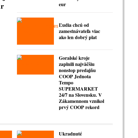
ir
eur
Ľudia chcú od
zamestnávateľa viac
ako len dobrý plat
Goralské kroje
zaplnili najväčšiu
nonstop predajňu
COOP Jednota
Tempo
SUPERMARKET
24/7 na Slovensku. V
Zákamennom vznikol
prvý COOP rekord
Ukradnuté