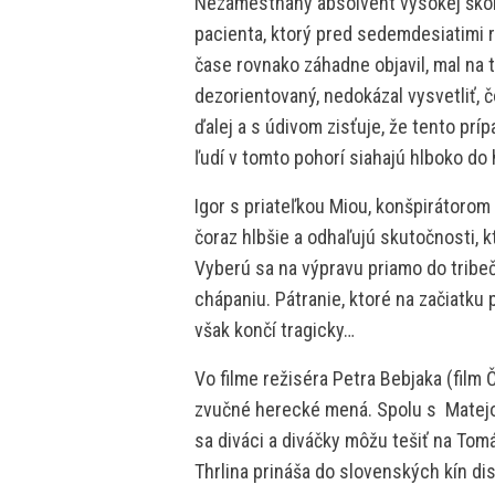
Nezamestnaný absolvent vysokej škol
pacienta, ktorý pred sedemdesiatimi r
čase rovnako záhadne objavil, mal na 
dezorientovaný, nedokázal vysvetliť, č
ďalej a s údivom zisťuje, že tento prí
ľudí v tomto pohorí siahajú hlboko do
Igor s priateľkou Miou, konšpirátoro
čoraz hlbšie a odhaľujú skutočnosti, k
Vyberú sa na výpravu priamo do tribeč
chápaniu. Pátranie, ktoré na začiatku
však končí tragicky…
Vo filme režiséra Petra Bebjaka (film 
zvučné herecké mená. Spolu s Matejo
sa diváci a diváčky môžu tešiť na Tomáš
Thrlina prináša do slovenských kín di