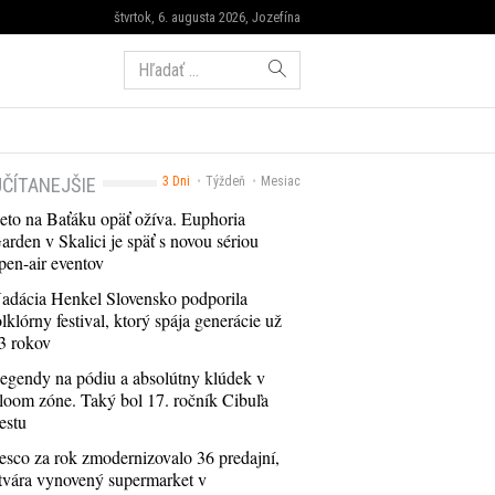
štvrtok, 6. augusta 2026, Jozefína
Hľadať:
ČÍTANEJŠIE
3 Dni
Týždeň
Mesiac
eto na Baťáku opäť ožíva. Euphoria
arden v Skalici je späť s novou sériou
pen-air eventov
adácia Henkel Slovensko podporila
olklórny festival, ktorý spája generácie už
3 rokov
egendy na pódiu a absolútny klúdek v
loom zóne. Taký bol 17. ročník Cibuľa
estu
esco za rok zmodernizovalo 36 predajní,
tvára vynovený supermarket v