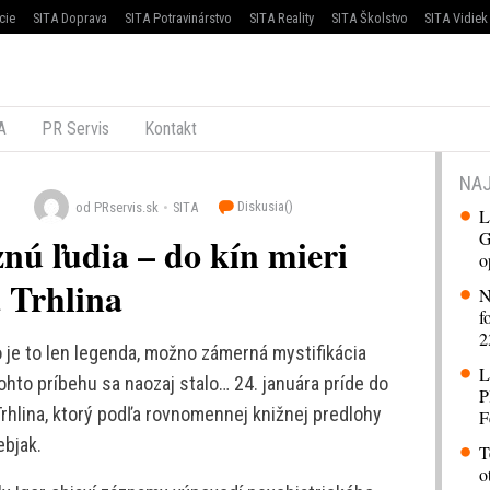
cie
SITA Doprava
SITA Potravinárstvo
SITA Reality
SITA Školstvo
SITA Vidiek
A
PR Servis
Kontakt
NAJ
Diskusia(
)
od PRservis.sk
SITA
L
G
nú ľudia – do kín mieri
o
 Trhlina
N
f
2
je to len legenda, možno zámerná mystifikácia
L
ohto príbehu sa naozaj stalo… 24. januára príde do
P
Trhlina, ktorý podľa rovnomennej knižnej predlohy
F
ebjak.
T
o