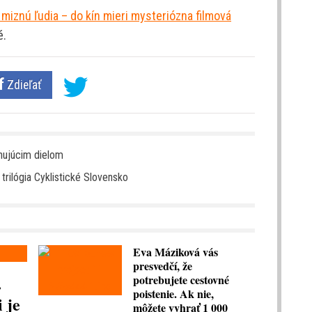
 miznú ľudia – do kín mieri mysteriózna filmová
é.
Zdieľať
nujúcim dielom
trilógia Cyklistické Slovensko
Eva Máziková vás
presvedčí, že
.
potrebujete cestovné
poistenie. Ak nie,
 je
môžete vyhrať 1 000