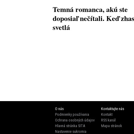
Temná romanca, akú ste
doposiaľ nečítali. Keď zha
svetlá
O nás
Kontaktujte nás
Podmienky používania
Kontakt
Ochrana osobných údajov
RSS kanál
Hlavná stránka SITA
Mapa stránok
Nastavenie sukromia