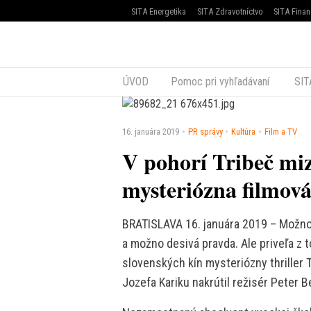
SITA Energetika
SITA Zdravotníctvo
SITA Finan
ÚVOD
Pomoc pri vyhľadávaní
SIT
16. januára 2019
PR správy
Kultúra
Film a TV
V pohorí Tribeč miz
mysteriózna filmová
BRATISLAVA 16. januára 2019 – Možno 
a možno desivá pravda. Ale priveľa z t
slovenských kín mysteriózny thriller 
Jozefa Kariku nakrútil režisér Peter B