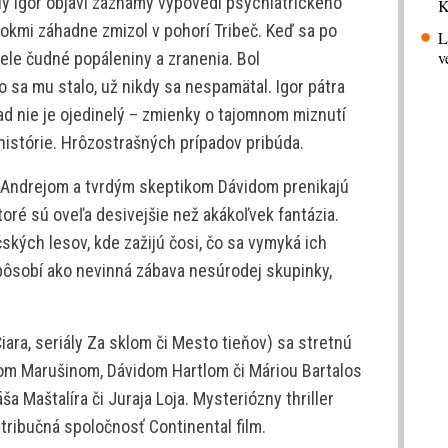
y Igor objaví záznamy výpovedí psychiatrického
K
okmi záhadne zmizol v pohorí Tribeč. Keď sa po
L
v
tele čudné popáleniny a zranenia. Bol
o sa mu stalo, už nikdy sa nespamätal. Igor pátra
pad nie je ojedinelý – zmienky o tajomnom miznutí
 histórie. Hrôzostrašných prípadov pribúda.
m Andrejom a tvrdým skeptikom Dávidom prenikajú
toré sú oveľa desivejšie než akákoľvek fantázia.
ských lesov, kde zažijú čosi, čo sa vymyká ich
 pôsobí ako nevinná zábava nesúrodej skupinky,
Čiara, seriály Za sklom či Mesto tieňov) sa stretnú
m Marušinom, Dávidom Hartlom či Máriou Bartalos
a Maštalíra či Juraja Loja. Mysteriózny thriller
stribučná spoločnosť Continental film.