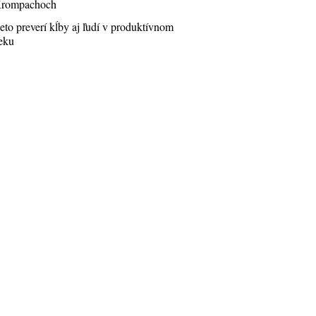
rompachoch
eto preverí kĺby aj ľudí v produktívnom
eku