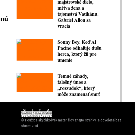
majstrovské dielo,
mŕtva žena a
tajomstvá Vatikánu.
snú
Gabriel Allon sa
vracia
Sonny Boy. Keď Al
Pacino odhaľuje dušu
herca, ktorý žil pre
umenie
Temné záhady,
falošný únos a
„rozsudok“, ktorý
môže znamenať smrť
© Použitie akýchkoľvek materiálov z tejto stránky je dovolené bez
obmedzení.