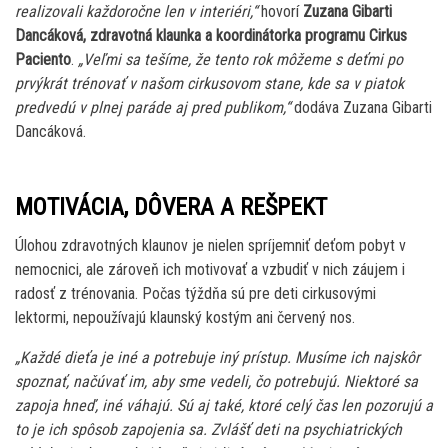
realizovali každoročne len v interiéri,“
hovorí
Zuzana Gibarti
Dancáková, zdravotná klaunka a koordinátorka programu Cirkus
Paciento
.
„Veľmi sa tešíme, že tento rok môžeme s deťmi po
prvýkrát trénovať v našom cirkusovom stane, kde sa v piatok
predvedú v plnej paráde aj pred publikom,“
dodáva Zuzana Gibarti
Dancáková.
MOTIVÁCIA, DÔVERA A REŠPEKT
Úlohou zdravotných klaunov je nielen spríjemniť deťom pobyt v
nemocnici, ale zároveň ich motivovať a vzbudiť v nich záujem i
radosť z trénovania. Počas týždňa sú pre deti cirkusovými
lektormi, nepoužívajú klaunský kostým ani červený nos.
„Každé dieťa je iné a potrebuje iný prístup. Musíme ich najskôr
spoznať, načúvať im, aby sme vedeli, čo potrebujú. Niektoré sa
zapoja hneď, iné váhajú. Sú aj také, ktoré celý čas len pozorujú a
to je ich spôsob zapojenia sa. Zvlášť deti na psychiatrických