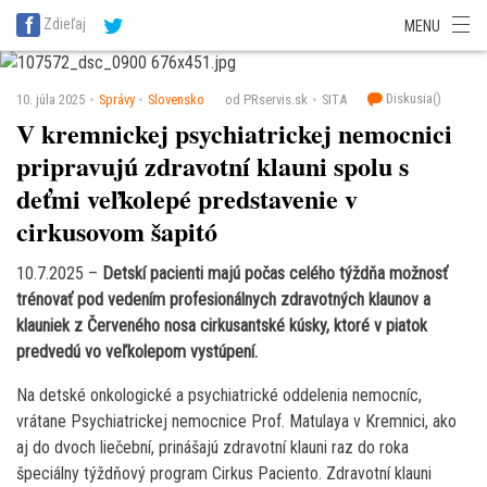
SITA Energetika
SITA Zdravotníctvo
SITA Financie
SITA Doprava
Zdieľaj
MENU
SITA Potravinárstvo
SITA Reality
SITA Školstvo
SITA Vidiek
Diskusia(
)
10. júla 2025
Správy
Slovensko
od PRservis.sk
SITA
V kremnickej psychiatrickej nemocnici
pripravujú zdravotní klauni spolu s
deťmi veľkolepé predstavenie v
cirkusovom šapitó
10.7.2025 –
Detskí pacienti majú počas celého týždňa možnosť
trénovať pod vedením profesionálnych zdravotných klaunov a
klauniek z Červeného nosa cirkusantské kúsky, ktoré v piatok
predvedú vo veľkolepom vystúpení.
Na detské onkologické a psychiatrické oddelenia nemocníc,
vrátane Psychiatrickej nemocnice Prof. Matulaya v Kremnici, ako
aj do dvoch liečební, prinášajú zdravotní klauni raz do roka
špeciálny týždňový program Cirkus Paciento. Zdravotní klauni