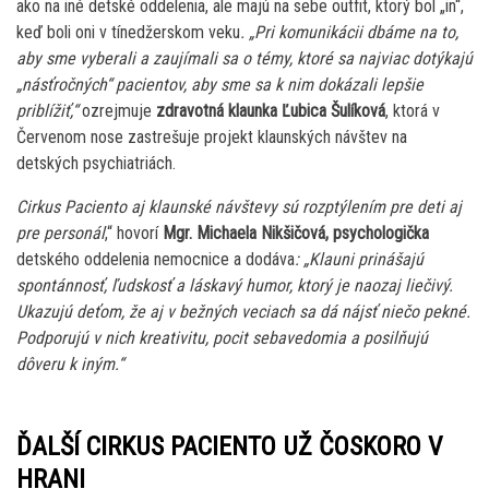
ako na iné detské oddelenia, ale majú na sebe outfit, ktorý bol „in“,
keď boli oni v tínedžerskom veku
. „Pri komunikácii dbáme na to,
aby sme vyberali a zaujímali sa o témy, ktoré sa najviac dotýkajú
„násťročných“ pacientov, aby sme sa k nim dokázali lepšie
priblížiť,“
ozrejmuje
zdravotná klaunka Ľubica Šulíková
, ktorá v
Červenom nose zastrešuje projekt klaunských návštev na
detských psychiatriách.
Cirkus Paciento aj klaunské návštevy sú rozptýlením pre deti aj
pre personál
,“ hovorí
Mgr. Michaela Nikšičová, psychologička
detského oddelenia nemocnice a dodáva
: „Klauni prinášajú
spontánnosť, ľudskosť a láskavý humor, ktorý je naozaj liečivý.
Ukazujú deťom, že aj v bežných veciach sa dá nájsť niečo pekné.
Podporujú v nich kreativitu, pocit sebavedomia a posilňujú
dôveru k iným.“
ĎALŠÍ CIRKUS PACIENTO UŽ ČOSKORO V
HRANI