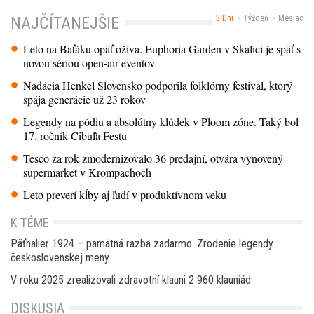
3 Dni
Týždeň
Mesiac
NAJČÍTANEJŠIE
Leto na Baťáku opäť ožíva. Euphoria Garden v Skalici je späť s
novou sériou open-air eventov
Nadácia Henkel Slovensko podporila folklórny festival, ktorý
spája generácie už 23 rokov
Legendy na pódiu a absolútny klúdek v Ploom zóne. Taký bol
17. ročník Cibuľa Festu
Tesco za rok zmodernizovalo 36 predajní, otvára vynovený
supermarket v Krompachoch
Leto preverí kĺby aj ľudí v produktívnom veku
K TÉME
Päťhalier 1924 – pamätná razba zadarmo. Zrodenie legendy
československej meny
V roku 2025 zrealizovali zdravotní klauni 2 960 klauniád
DISKUSIA