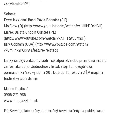
v=dMlfouNvfKY)
Sobota:
EcceJazzional Band Pavla Bodnára (SK)
Mo’Blow (D) (http://www.youtube.com/watch?v=-iHlkPDndCU)
Marek Bałata Chopin Quintet (PL)
(http://www.youtube.com/watch?v=A1_ztw37rmU )
Billy Cobham (USA) (http://www.youtube.com/watch?
v=Cm_4k2rXxPA&feature=related)
Lístky sa dajú zakúpiť v sieti Ticketportal, alebo priamo na mieste
za rovnakú cenu. Jednodňový lístok stojí 15 , dvojdňová
permanentka Vás vyjde na 20 . Deti do 12 rokov a ZŤP majú na
festival vstup zdarma.
Marian Pavlovič
0905 271 935
www.openjazzfest.sk
PR Servis je komerčný informačný servis určený na publikovanie