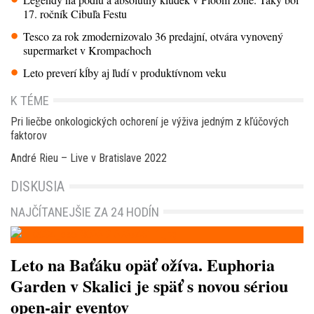
17. ročník Cibuľa Festu
Tesco za rok zmodernizovalo 36 predajní, otvára vynovený
supermarket v Krompachoch
Leto preverí kĺby aj ľudí v produktívnom veku
K TÉME
Pri liečbe onkologických ochorení je výživa jedným z kľúčových
faktorov
André Rieu – Live v Bratislave 2022
DISKUSIA
NAJČÍTANEJŠIE ZA 24 HODÍN
Leto na Baťáku opäť ožíva. Euphoria
Garden v Skalici je späť s novou sériou
open-air eventov