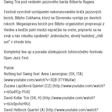
Swing Tria pod vedením jazzového barda Róberta Ragana.
Festival vyvrcholí vystúpením nekorunovaného kráľa jazzových
bicích, Billyho Cobhama, ktorý na Slovensku vystúpi po šiestich
rokoch. Megasúpravu bicích pre Billyho organizátori prepravujú z
Viedne a keďže patrí medzi najväčšie na svete, pripravte sa na
zvuk u nás vskutku ojedinelý! Jednoducho, skvelý hudobný „chill
out“ v strede leta.
Kompletný line up a poradie účinkujúcich tohtoročného festivalu
Open Jazz Fest.
Piatok:
Nothing but Swing feat. Anna Lauvergnac (SK, ITA)
(www.youtube.com/watch?v=3QB-3TYMuXw)
Zuzana Lapčíková Quintet (CZ) (http://www.youtube.com/watch?
v=6Ou4fCp-PU4)
David Kollar Trio (SK, H) (http://www.youtube.com/watch?
v=6Uv0pvfeH9U)
David Helbock Quartet (A) (http://www.youtube.com/watch?