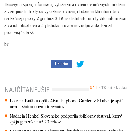
tlačových správ, informácií, vyhlásení a oznamov určených médiám
a verejnosti. Texty sú vysielané v znení, dodanom klientom, bez
redakčnej úpravy. Agentúra SITA je distribútorom týchto informácií
a za ich obsahovú a štylistickú úroveň nezodpovedá. E-mail:
prservis@sita.sk .
bx
Zdieľať
3 Dni
Týždeň
Mesiac
NAJČÍTANEJŠIE
Leto na Baťáku opäť ožíva. Euphoria Garden v Skalici je späť s
novou sériou open-air eventov
Nadácia Henkel Slovensko podporila folklórny festival, ktorý
spája generácie už 23 rokov
Legendy na pódiu a absolútny klúdek v Ploom zóne. Taký bol