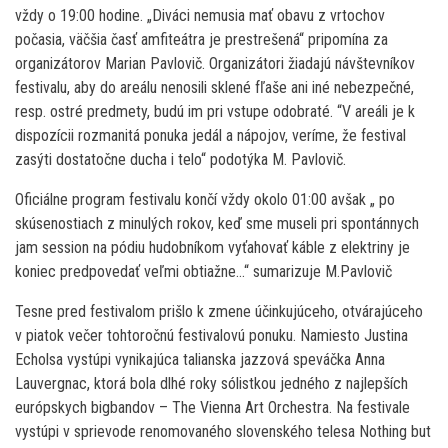
vždy o 19:00 hodine. „Diváci nemusia mať obavu z vrtochov
počasia, väčšia časť amfiteátra je prestrešená“ pripomína za
organizátorov Marian Pavlovič. Organizátori žiadajú návštevníkov
festivalu, aby do areálu nenosili sklené fľaše ani iné nebezpečné,
resp. ostré predmety, budú im pri vstupe odobraté. “V areáli je k
dispozícii rozmanitá ponuka jedál a nápojov, veríme, že festival
zasýti dostatočne ducha i telo“ podotýka M. Pavlovič.
Oficiálne program festivalu končí vždy okolo 01:00 avšak „ po
skúsenostiach z minulých rokov, keď sme museli pri spontánnych
jam session na pódiu hudobníkom vyťahovať káble z elektriny je
koniec predpovedať veľmi obtiažne…“ sumarizuje M.Pavlovič
Tesne pred festivalom prišlo k zmene účinkujúceho, otvárajúceho
v piatok večer tohtoročnú festivalovú ponuku. Namiesto Justina
Echolsa vystúpi vynikajúca talianska jazzová speváčka Anna
Lauvergnac, ktorá bola dlhé roky sólistkou jedného z najlepších
európskych bigbandov – The Vienna Art Orchestra. Na festivale
vystúpi v sprievode renomovaného slovenského telesa Nothing but