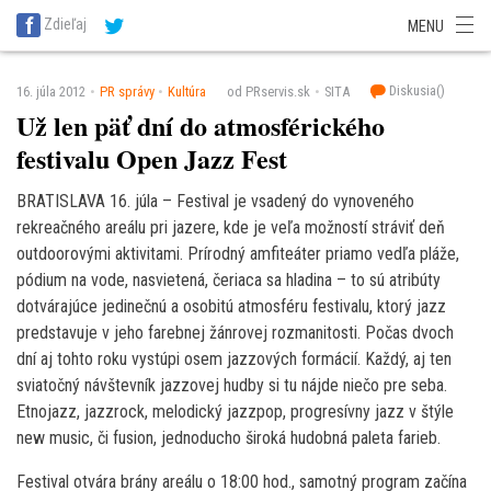
SITA Energetika
SITA Zdravotníctvo
SITA Financie
SITA Doprava
Zdieľaj
MENU
SITA Potravinárstvo
SITA Reality
SITA Školstvo
SITA Vidiek
Diskusia(
)
16. júla 2012
PR správy
Kultúra
od PRservis.sk
SITA
Už len päť dní do atmosférického
festivalu Open Jazz Fest
BRATISLAVA 16. júla – Festival je vsadený do vynoveného
rekreačného areálu pri jazere, kde je veľa možností stráviť deň
outdoorovými aktivitami. Prírodný amfiteáter priamo vedľa pláže,
pódium na vode, nasvietená, čeriaca sa hladina – to sú atribúty
dotvárajúce jedinečnú a osobitú atmosféru festivalu, ktorý jazz
predstavuje v jeho farebnej žánrovej rozmanitosti. Počas dvoch
dní aj tohto roku vystúpi osem jazzových formácií. Každý, aj ten
sviatočný návštevník jazzovej hudby si tu nájde niečo pre seba.
Etnojazz, jazzrock, melodický jazzpop, progresívny jazz v štýle
new music, či fusion, jednoducho široká hudobná paleta farieb.
Festival otvára brány areálu o 18:00 hod., samotný program začína