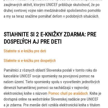
zaujímavých aktivít, ktorými UNICEF približuje skutočnosť, že po
druhej svetovej vojne nám medzinárodné spoločenstvo pomohlo
a my sa teraz snažíme pomáhať deťom v podobných situáciách.
STIAHNITE SI 2 E-KNIŽKY ZDARMA: PRE
DOSPELÝCH AJ PRE DETI
Stiahnite si e-knižku pre deti
Stiahnite si e-knižku pre dospelých
Pamätníci z rôznych oblastí Slovenska poslali v tomto roku do
kancelárie UNICEF svoje spomienky na povojnovú pomoc na
našom území. Tieto spomienky spolu s vysvetlením jednotlivých
dimenzií humanitárnej pomoci sa nachádzajú v najnovšej
elektronickej knihe s názvom
Pomoc chutí po arašidoch
. Kniha je
dostupná online na webstránke Slovenskej nadácie pre UNICEF
a je zdarma. Pre menšie deti vznikla elektronická kniha s titulom