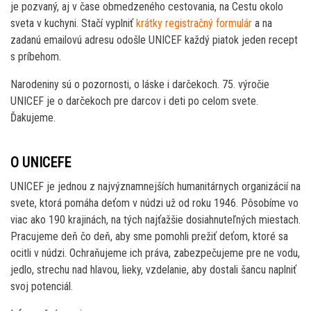
je pozvaný, aj v čase obmedzeného cestovania, na Cestu okolo
sveta v kuchyni. Stačí vyplniť
krátky registračný formulár
a na
zadanú emailovú adresu odošle UNICEF každý piatok jeden recept
s príbehom.
Narodeniny sú o pozornosti, o láske i darčekoch. 75. výročie
UNICEF je o darčekoch pre darcov i deti po celom svete.
Ďakujeme.
O UNICEFE
UNICEF je jednou z najvýznamnejších humanitárnych organizácií na
svete, ktorá pomáha deťom v núdzi už od roku 1946. Pôsobíme vo
viac ako 190 krajinách, na tých najťažšie dosiahnuteľných miestach.
Pracujeme deň čo deň, aby sme pomohli prežiť deťom, ktoré sa
ocitli v núdzi. Ochraňujeme ich práva, zabezpečujeme pre ne vodu,
jedlo, strechu nad hlavou, lieky, vzdelanie, aby dostali šancu naplniť
svoj potenciál.