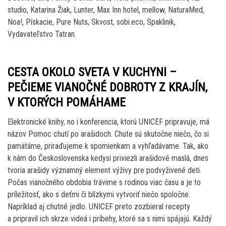
studio, Katarina Žiak, Lunter, Max Inn hotel, mellow, NaturaMed,
Noa!, Pískacie, Pure Nuts, Skvost, sobi.eco, Spaklinik,
Vydavateľstvo Tatran.
CESTA OKOLO SVETA V KUCHYNI –
PEČIEME VIANOČNÉ DOBROTY Z KRAJÍN,
V KTORÝCH POMÁHAME
Elektronické knihy, no i konferencia, ktorú UNICEF pripravuje, má
názov Pomoc chutí po arašidoch. Chute sú skutočne niečo, čo si
pamätáme, priraďujeme k spomienkam a vyhľadávame. Tak, ako
k nám do Československa kedysi priviezli arašidové maslá, dnes
tvoria arašidy významný element výživy pre podvyživené deti.
Počas vianočného obdobia trávime s rodinou viac času a je to
príležitosť, ako s deťmi či blízkymi vytvoriť niečo spoločne.
Napríklad aj chutné jedlo. UNICEF preto zozbieral recepty
a pripravil ich skrze videá i príbehy, ktoré sa s nimi spájajú. Každý