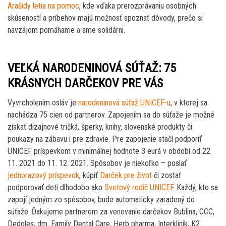
Arašidy letia na pomoc
, kde vďaka prerozprávaniu osobných
skúseností a príbehov majú možnosť spoznať dôvody, prečo si
navzájom pomáhame a sme solidárni.
VEĽKÁ NARODENINOVÁ SÚŤAŽ: 75
KRÁSNYCH DARČEKOV PRE VÁS
Vyvrcholením osláv je
narodeninová súťaž UNICEF-u
, v ktorej sa
nachádza 75 cien od partnerov. Zapojením sa do súťaže je možné
získať dizajnové tričká, šperky, knihy, slovenské produkty či
poukazy na zábavu i pre zdravie. Pre zapojenie stačí podporiť
UNICEF príspevkom v minimálnej hodnote 3 eurá v období od 22.
11. 2021 do 11. 12. 2021. Spôsobov je niekoľko – poslať
jednorazový príspevok
, kúpiť
Darček pre život
či zostať
podporovať deti dlhodobo ako
Svetový rodič UNICEF
. Každý, kto sa
zapojí jedným zo spôsobov, bude automaticky zaradený do
súťaže. Ďakujeme partnerom za venovanie darčekov Bublina, CCC,
Dedoles, dm, Family Dental Care, Herb pharma, Interklinik, K2