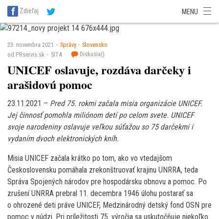
SITA Energetika
SITA Zdravotníctvo
SITA Financie
SITA Doprava
Zdieľaj
MENU
SITA Potravinárstvo
SITA Reality
SITA Školstvo
SITA Vidiek
23. novembra 2021
Správy
Slovensko
Diskusia(
)
od PRservis.sk
SITA
UNICEF oslavuje, rozdáva darčeky i
arašidovú pomoc
23.11.2021 –
Pred 75. rokmi začala misia organizácie UNICEF.
Jej činnosť pomohla miliónom detí po celom svete. UNICEF
svoje narodeniny oslavuje veľkou súťažou so 75 darčekmi i
vydaním dvoch elektronických kníh.
Misia UNICEF začala krátko po tom, ako vo vtedajšom
Československu pomáhala zrekonštruovať krajinu UNRRA, teda
Správa Spojených národov pre hospodársku obnovu a pomoc. Po
zrušení UNRRA prebral 11. decembra 1946 úlohu postarať sa
o ohrozené deti práve UNICEF, Medzinárodný detský fond OSN pre
pomoc v núdzi. Pri príležitosti 75. výročia sa uskutočňuje niekoľko