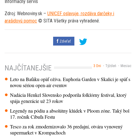
Informačný servis
Zdroj: Webnoviny.sk –
UNICEF oslavuje, rozdáva darčeky i
arašidovú pomoc
© SITA Všetky práva vyhradené.
Zdieľať
3 Dni
Týždeň
Mesiac
NAJČÍTANEJŠIE
Leto na Baťáku opäť ožíva. Euphoria Garden v Skalici je späť s
novou sériou open-air eventov
Nadácia Henkel Slovensko podporila folklórny festival, ktorý
spája generácie už 23 rokov
Legendy na pódiu a absolútny klúdek v Ploom zóne. Taký bol
17. ročník Cibuľa Festu
Tesco za rok zmodernizovalo 36 predajní, otvára vynovený
supermarket v Krompachoch