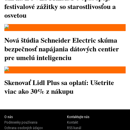
festivalové zážitky so starostlivosťou a
osvetou
Nová štúdia Schneider Electric skúma
bezpečnosť napájania dátových centier
pre umelú inteligenciu
Skenovať Lidl Plus sa oplatí: Ušetrite
viac ako 30% z nákupu
O nás
Kontaktujte nás
Podmienky používania
Kontakt
Ochrana osobných údajov
RSS kanál