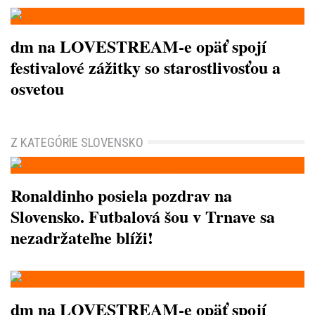
dm na LOVESTREAM-e opäť spojí
festivalové zážitky so starostlivosťou a
osvetou
Z KATEGÓRIE SLOVENSKO
Ronaldinho posiela pozdrav na
Slovensko. Futbalová šou v Trnave sa
nezadržateľne blíži!
dm na LOVESTREAM-e opäť spojí