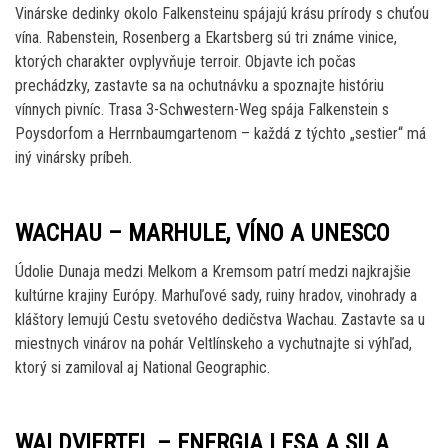
Vinárske dedinky okolo Falkensteinu spájajú krásu prírody s chuťou
vína. Rabenstein, Rosenberg a Ekartsberg sú tri známe vinice,
ktorých charakter ovplyvňuje terroir. Objavte ich počas
prechádzky, zastavte sa na ochutnávku a spoznajte históriu
vínnych pivníc. Trasa 3-Schwestern-Weg spája Falkenstein s
Poysdorfom a Herrnbaumgartenom – každá z týchto „sestier“ má
iný vinársky príbeh.
WACHAU – MARHULE, VÍNO A UNESCO
Údolie Dunaja medzi Melkom a Kremsom patrí medzi najkrajšie
kultúrne krajiny Európy. Marhuľové sady, ruiny hradov, vinohrady a
kláštory lemujú Cestu svetového dedičstva Wachau. Zastavte sa u
miestnych vinárov na pohár Veltlínskeho a vychutnajte si výhľad,
ktorý si zamiloval aj National Geographic.
WALDVIERTEL – ENERGIA LESA A SILA