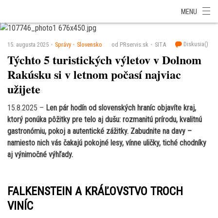
SITA Energetika
SITA Zdravotníctvo
SITA Financie
SITA Doprava
MENU
SITA Potravinárstvo
SITA Reality
SITA Školstvo
SITA Vidiek
Diskusia(
)
15. augusta 2025
Správy
Slovensko
od PRservis.sk
SITA
Týchto 5 turistických výletov v Dolnom
Rakúsku si v letnom počasí najviac
užijete
15.8.2025 –
Len pár hodín od slovenských hraníc objavíte kraj,
ktorý ponúka pôžitky pre telo aj dušu: rozmanitú prírodu, kvalitnú
gastronómiu, pokoj a autentické zážitky. Zabudnite na davy –
namiesto nich vás čakajú pokojné lesy, vínne uličky, tiché chodníky
aj výnimočné výhľady.
FALKENSTEIN A KRÁĽOVSTVO TROCH
VINÍC