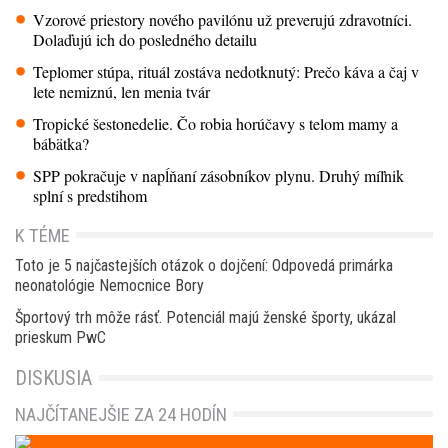
Vzorové priestory nového pavilónu už preverujú zdravotníci.
Dolaďujú ich do posledného detailu
Teplomer stúpa, rituál zostáva nedotknutý: Prečo káva a čaj v
lete nemiznú, len menia tvár
Tropické šestonedelie. Čo robia horúčavy s telom mamy a
bábätka?
SPP pokračuje v napĺňaní zásobníkov plynu. Druhý míľnik
splní s predstihom
K TÉME
Toto je 5 najčastejších otázok o dojčení: Odpovedá primárka
neonatológie Nemocnice Bory
Športový trh môže rásť. Potenciál majú ženské športy, ukázal
prieskum PwC
DISKUSIA
NAJČÍTANEJŠIE ZA 24 HODÍN