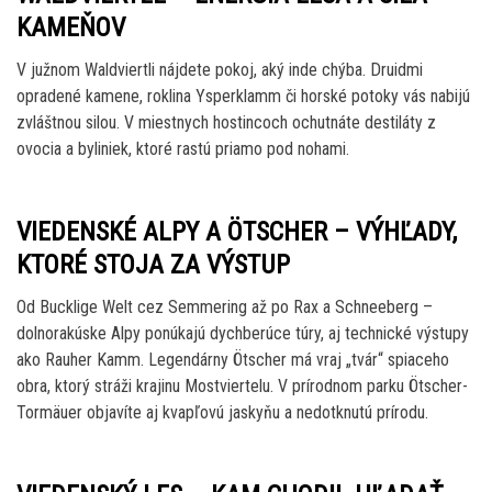
KAMEŇOV
V južnom Waldviertli nájdete pokoj, aký inde chýba. Druidmi
opradené kamene, roklina Ysperklamm či horské potoky vás nabijú
zvláštnou silou. V miestnych hostincoch ochutnáte destiláty z
ovocia a byliniek, ktoré rastú priamo pod nohami.
VIEDENSKÉ ALPY A ÖTSCHER – VÝHĽADY,
KTORÉ STOJA ZA VÝSTUP
Od Bucklige Welt cez Semmering až po Rax a Schneeberg –
dolnorakúske Alpy ponúkajú dychberúce túry, aj technické výstupy
ako Rauher Kamm. Legendárny Ötscher má vraj „tvár“ spiaceho
obra, ktorý stráži krajinu Mostviertelu. V prírodnom parku Ötscher-
Tormäuer objavíte aj kvapľovú jaskyňu a nedotknutú prírodu.