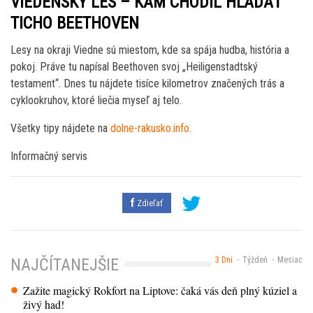
VIEDENSKÝ LES – KAM CHODIL HĽADAŤ
TICHO BEETHOVEN
Lesy na okraji Viedne sú miestom, kde sa spája hudba, história a
pokoj. Práve tu napísal Beethoven svoj „Heiligenstadtský
testament“. Dnes tu nájdete tisíce kilometrov značených trás a
cyklookruhov, ktoré liečia myseľ aj telo.
Všetky tipy nájdete na
dolne-rakusko.info.
Informačný servis
Zdieľať
3 Dni
Týždeň
Mesiac
NAJČÍTANEJŠIE
Zažite magický Rokfort na Liptove: čaká vás deň plný kúziel a
živý had!