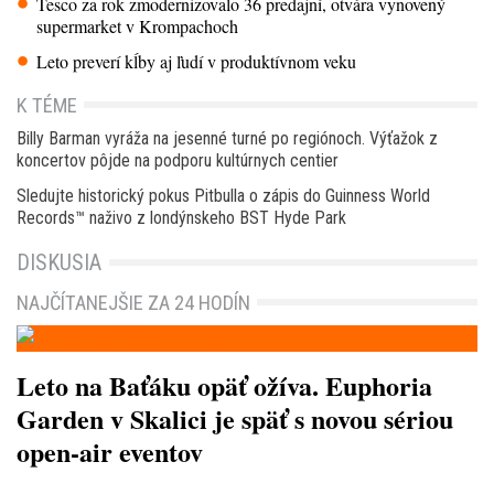
Tesco za rok zmodernizovalo 36 predajní, otvára vynovený
supermarket v Krompachoch
Leto preverí kĺby aj ľudí v produktívnom veku
K TÉME
Billy Barman vyráža na jesenné turné po regiónoch. Výťažok z
koncertov pôjde na podporu kultúrnych centier
Sledujte historický pokus Pitbulla o zápis do Guinness World
Records™ naživo z londýnskeho BST Hyde Park
DISKUSIA
NAJČÍTANEJŠIE ZA 24 HODÍN
Leto na Baťáku opäť ožíva. Euphoria
Garden v Skalici je späť s novou sériou
open-air eventov