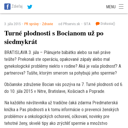
SITA Energetika
SITA Zdravotníctvo
SITA Financie
SITA Doprava
Zdieľaj
MENU
SITA Potravinárstvo
SITA Reality
SITA Školstvo
SITA Vidiek
Diskusia(
)
3. júla 2015
PR správy
Zdravie
od PRservis.sk
SITA
Turné plodnosti s Bocianom už po
siedmykrát
BRATISLAVA 3. júla – Plánujete bábätko alebo sa naň práve
tešíte? Prekonali ste operáciu, opakované zápaly alebo mal
gynekologické problémy niekto v rodine? Aká je vaša plodnosť? A
partnerova? Tušíte, ktorým smerom sa pohybujú jeho spermie?
Občianske združenie Bocian vás pozýva na 7. Turné plodnosti od 6.
do 10. júla 2015 v Nitre, Bratislave, Košiciach a Poprade.
Na každého návštevníka už tradične čaká zdarma Predmaterská
knižka a Pas plodnosti a k tomu informácie o prevencii ženských
problémov a onkologických ochorení, očkovaní, novinky pre
tehotné ženy, skvelé tipy ako zrýchliť spermie a množstvo