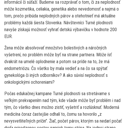
informácií či súťaží. Budeme sa rozprávať o tom, či za neplodnosť
môže kozmetika, celiakia, genetika alebo nevedomosť a najmä o
tom, prečo pribúda neplodných párov a otehotnieť má aktuálne
problémy každá šiesta Slovenka. Návštevníci Turné plodnosti
navyše získajú možnosť vyhrať detskú výbavičku v hodnote 200
EUR.
Žena môže absolvovať množstvo bolestivých a náročných
vyšetrení, no problém môže byť na strane partnera. Môže ísť
dvakrát na umelé oplodnenie a potom sa príde na to, že má
endometriózu. Čo všetko by mala vedieť a na čo sa spýtať
gynekológa či iných odborníkov? A ako súvisí neplodnosť s
onkologickými ochoreniami?
Počas edukačnej kampane Turné plodnosti sa stretávame s
veľkým prekvapením nad tým, kde všade môže byť problém i nad
tým, čo všetko dnes možno zistiť, vyšetriť a rozlúsknuť. Moderná
medicína čoraz častejšie odhalí to, čomu sa hovorilo „z
nevysvetliteľných príčin”. Žiaľ, počet párov, ktorým sa nedarí počať
dieťa prirodzenou cestou napriek tomu stúpa. Na jednej strane