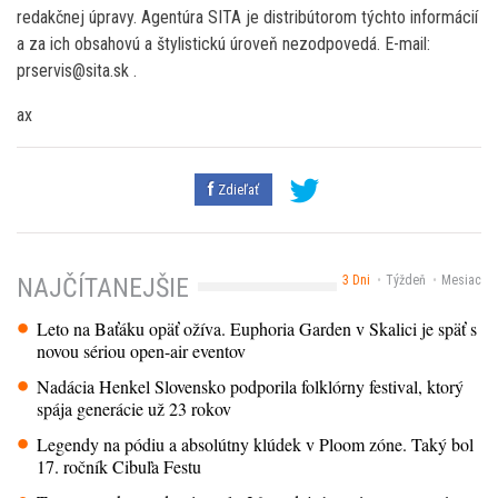
redakčnej úpravy. Agentúra SITA je distribútorom týchto informácií
a za ich obsahovú a štylistickú úroveň nezodpovedá. E-mail:
prservis@sita.sk .
ax
Zdieľať
3 Dni
Týždeň
Mesiac
NAJČÍTANEJŠIE
Leto na Baťáku opäť ožíva. Euphoria Garden v Skalici je späť s
novou sériou open-air eventov
Nadácia Henkel Slovensko podporila folklórny festival, ktorý
spája generácie už 23 rokov
Legendy na pódiu a absolútny klúdek v Ploom zóne. Taký bol
17. ročník Cibuľa Festu