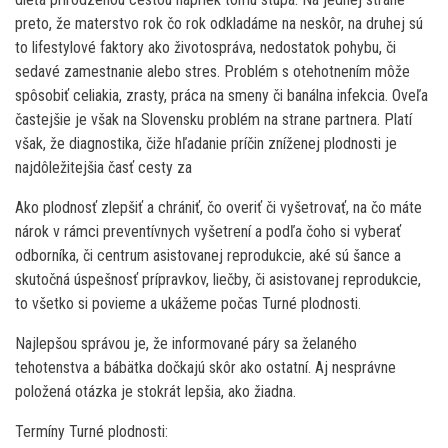
preto, že materstvo rok čo rok odkladáme na neskôr, na druhej sú
to lifestylové faktory ako životospráva, nedostatok pohybu, či
sedavé zamestnanie alebo stres. Problém s otehotnením môže
spôsobiť celiakia, zrasty, práca na smeny či banálna infekcia. Oveľa
častejšie je však na Slovensku problém na strane partnera. Platí
však, že diagnostika, čiže hľadanie príčin zníženej plodnosti je
najdôležitejšia časť cesty za
Ako plodnosť zlepšiť a chrániť, čo overiť či vyšetrovať, na čo máte
nárok v rámci preventívnych vyšetrení a podľa čoho si vyberať
odborníka, či centrum asistovanej reprodukcie, aké sú šance a
skutočná úspešnosť prípravkov, liečby, či asistovanej reprodukcie,
to všetko si povieme a ukážeme počas Turné plodnosti.
Najlepšou správou je, že informované páry sa želaného
tehotenstva a bábätka dočkajú skôr ako ostatní. Aj nesprávne
položená otázka je stokrát lepšia, ako žiadna.
Termíny Turné plodnosti: