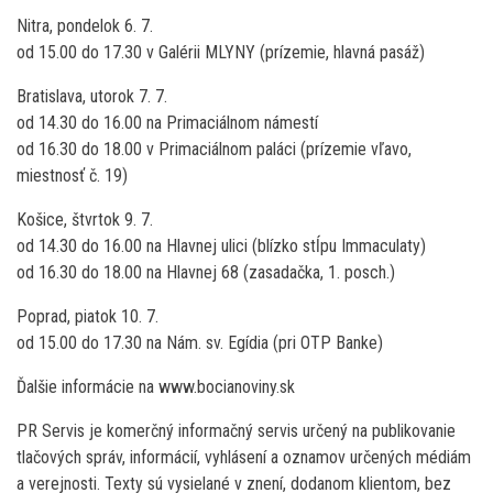
Nitra, pondelok 6. 7.
od 15.00 do 17.30 v Galérii MLYNY (prízemie, hlavná pasáž)
Bratislava, utorok 7. 7.
od 14.30 do 16.00 na Primaciálnom námestí
od 16.30 do 18.00 v Primaciálnom paláci (prízemie vľavo,
miestnosť č. 19)
Košice, štvrtok 9. 7.
od 14.30 do 16.00 na Hlavnej ulici (blízko stĺpu Immaculaty)
od 16.30 do 18.00 na Hlavnej 68 (zasadačka, 1. posch.)
Poprad, piatok 10. 7.
od 15.00 do 17.30 na Nám. sv. Egídia (pri OTP Banke)
Ďalšie informácie na www.bocianoviny.sk
PR Servis je komerčný informačný servis určený na publikovanie
tlačových správ, informácií, vyhlásení a oznamov určených médiám
a verejnosti. Texty sú vysielané v znení, dodanom klientom, bez