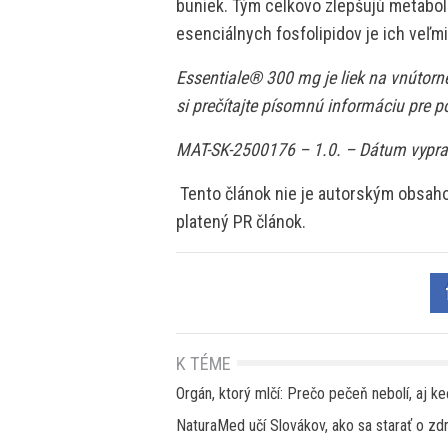
buniek. Tým celkovo zlepšujú metabol
esenciálnych fosfolipidov je ich veľmi
Essentiale® 300 mg je liek na vnútorné
si prečítajte písomnú informáciu pre p
MAT-SK-2500176 – 1.0. – Dátum vypr
Tento článok nie je autorským obsa
platený PR článok.
K TÉME
Orgán, ktorý mlčí: Prečo pečeň nebolí, aj ke
NaturaMed učí Slovákov, ako sa starať o 