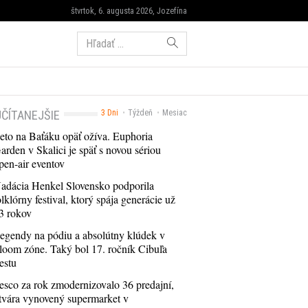
štvrtok, 6. augusta 2026, Jozefína
Hľadať:
ČÍTANEJŠIE
3 Dni
Týždeň
Mesiac
eto na Baťáku opäť ožíva. Euphoria
arden v Skalici je späť s novou sériou
pen-air eventov
adácia Henkel Slovensko podporila
olklórny festival, ktorý spája generácie už
3 rokov
egendy na pódiu a absolútny klúdek v
loom zóne. Taký bol 17. ročník Cibuľa
estu
esco za rok zmodernizovalo 36 predajní,
tvára vynovený supermarket v