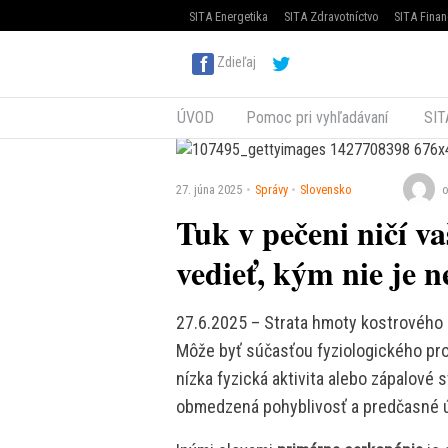
SITA Energetika
SITA Zdravotníctvo
SITA Finan
Zdieľaj
ÚVOD
Pomoc pri vyhľadávaní
SIT
27. júna 2025
Správy
Slovensko
o
Tuk v pečeni ničí va
vedieť, kým nie je n
27.6.2025 – Strata hmoty kostrového 
Môže byť súčasťou fyziologického proc
nízka fyzická aktivita alebo zápalové
obmedzená pohyblivosť a predčasné ú