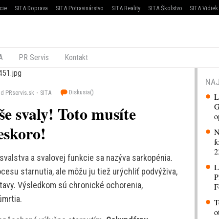
cie
SITA Doprava
SITA Potravinárstvo
SITA Reality
SITA Školstvo
SITA Vidiek
A
PR Servis
Kontakt
NAJ
Diskusia(
)
d PRservis.sk
SITA
L
G
še svaly! Toto musíte
o
eskoro!
N
f
2
svalstva a svalovej funkcie sa nazýva sarkopénia.
L
esu starnutia, ale môžu ju tiež urýchliť podvýživa,
P
 stavy. Výsledkom sú chronické ochorenia,
F
mrtia.
T
o