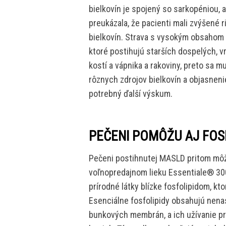
bielkovín je spojený so sarkopéniou, 
preukázala, že pacienti mali zvýšené 
bielkovín. Strava s vysokým obsahom b
ktoré postihujú starších dospelých, 
kostí a vápnika a rakoviny, preto sa 
rôznych zdrojov bielkovín a objasneni
potrebný ďalší výskum.
PEČENI POMÔŽU AJ FOS
Pečeni postihnutej MASLD pritom mô
voľnopredajnom lieku Essentiale® 300
prírodné látky blízke fosfolipidom, kt
Esenciálne fosfolipidy obsahujú nena
bunkových membrán, a ich užívanie pri