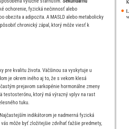
 spôsobená výlučne starnutím.
Sekundárnu
K
ké ochorenie, fyzická nečinnosť alebo
L
v
ebo obezita a adipozita. A MASLD alebo metabolicky
ôsobiť chronický zápal, ktorý môže viesť k
 pre kvalitu života. Väčšinou sa vyskytuje u
dom je okrem iného aj to, že s vekom klesá
ú častým prejavom sarkopénie hormonálne zmeny
ä testosterónu, ktorý má výrazný vplyv na rast
elesného tuku.
 Najčastejším indikátorom je nadmerná fyzická
e vás môže byť zložitejšie zdvíhať ťažšie predmety,