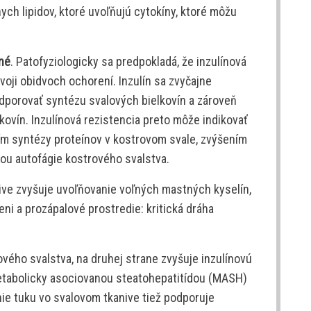
ch lipidov, ktoré uvoľňujú cytokíny, ktoré môžu
né
. Patofyziologicky sa predpokladá, že inzulínová
voji obidvoch ochorení. Inzulín sa zvyčajne
dporovať syntézu svalových bielkovín a zároveň
kovín. Inzulínová rezistencia preto môže indikovať
ním syntézy proteínov v kostrovom svale, zvýšením
iou autofágie kostrového svalstva.
nive zvyšuje uvoľňovanie voľných mastných kyselín,
eni a prozápalové prostredie: kritická dráha
ového svalstva, na druhej strane zvyšuje inzulínovú
metabolicky asociovanou steatohepatitídou (MASH)
e tuku vo svalovom tkanive tiež podporuje