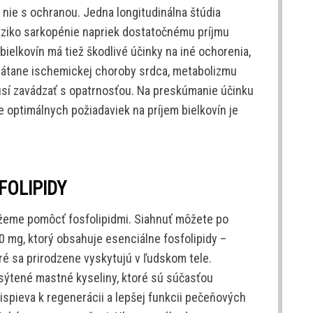
a nie s ochranou. Jedna longitudinálna štúdia
riziko sarkopénie napriek dostatočnému príjmu
ielkovín má tiež škodlivé účinky na iné ochorenia,
vrátane ischemickej choroby srdca, metabolizmu
musí zavádzať s opatrnosťou. Na preskúmanie účinku
e optimálnych požiadaviek na príjem bielkovín je
FOLIPIDY
žeme pomôcť fosfolipidmi. Siahnuť môžete po
 mg, ktorý obsahuje esenciálne fosfolipidy –
oré sa prirodzene vyskytujú v ľudskom tele.
sýtené mastné kyseliny, ktoré sú súčasťou
spieva k regenerácii a lepšej funkcii pečeňových