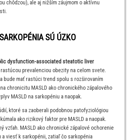
šou chôdzou), ale aj nižším záujmom o aktívnu
ti.
SARKOPÉNIA SÚ ÚZKO
lic dysfunction-associated steatotic liver
rastúcou prevalenciou obezity na celom svete.
a bude mať rastúci trend spolu s rozširovaním
m na chronicitu MASLD ako chronického zápalového
vplyv MASLD na sarkopéniu a naopak.
dií, ktoré sa zaoberali podobnou patofyziológiou
kúmala ako rizikový faktor pre MASLD a naopak.
ý vzťah. MASLD ako chronické zápalové ochorenie
 viesť k sarkopénii, zatiaľ čo sarkopénia