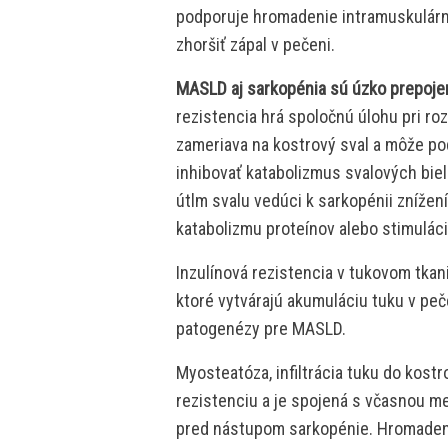
podporuje hromadenie intramuskulárny
zhoršiť zápal v pečeni.
MASLD aj sarkopénia sú úzko prepoje
rezistencia hrá spoločnú úlohu pri roz
zameriava na kostrový sval a môže po
inhibovať katabolizmus svalových biel
útlm svalu vedúci k sarkopénii zníže
katabolizmu proteínov alebo stimulác
Inzulínová rezistencia v tukovom tka
ktoré vytvárajú akumuláciu tuku v peč
patogenézy pre MASLD.
Myosteatóza, infiltrácia tuku do kostr
rezistenciu a je spojená s včasnou 
pred nástupom sarkopénie. Hromadeni