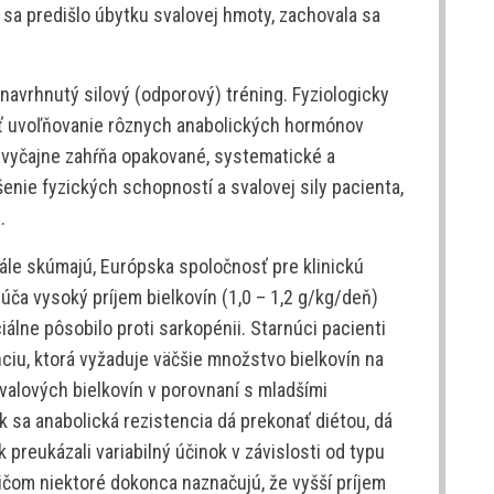
y sa predišlo úbytku svalovej hmoty, zachovala sa
 navrhnutý silový (odporový) tréning. Fyziologicky
iť uvoľňovanie rôznych anabolických hormónov
 zvyčajne zahŕňa opakované, systematické a
enie fyzických schopností a svalovej sily pacienta,
.
ále skúmajú, Európska spoločnosť pre klinickú
ča vysoký príjem bielkovín (1,0 – 1,2 g/kg/deň)
álne pôsobilo proti sarkopénii. Starnúci pacienti
nciu, ktorá vyžaduje väčšie množstvo bielkovín na
valových bielkovín v porovnaní s mladšími
k sa anabolická rezistencia dá prekonať diétou, dá
ak preukázali variabilný účinok v závislosti od typu
ričom niektoré dokonca naznačujú, že vyšší príjem