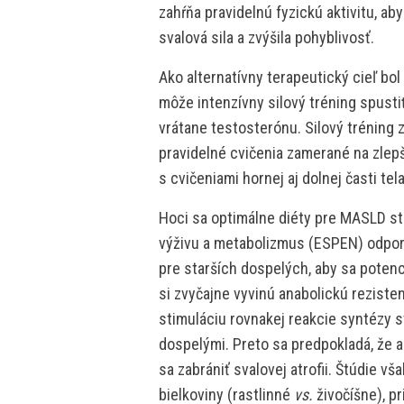
zahŕňa pravidelnú fyzickú aktivitu, ab
svalová sila a zvýšila pohyblivosť.
Ako alternatívny terapeutický cieľ bol
môže intenzívny silový tréning spust
vrátane testosterónu. Silový tréning
pravidelné cvičenia zamerané na zlepš
s cvičeniami hornej aj dolnej časti tela
Hoci sa optimálne diéty pre MASLD st
výživu a metabolizmus (ESPEN) odporú
pre starších dospelých, aby sa potenci
si zvyčajne vyvinú anabolickú reziste
stimuláciu rovnakej reakcie syntézy s
dospelými. Preto sa predpokladá, že a
sa zabrániť svalovej atrofii. Štúdie vš
bielkoviny (rastlinné
vs.
živočíšne), p