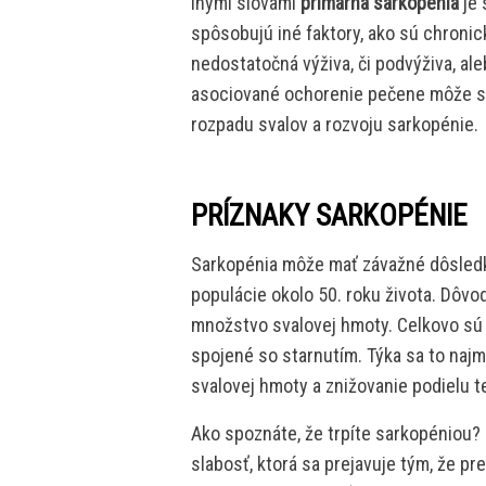
Inými slovami
primárna sarkopénia
je
spôsobujú iné faktory, ako sú chronic
nedostatočná výživa, či podvýživa, al
asociované ochorenie pečene môže sp
rozpadu svalov a rozvoju sarkopénie.
PRÍZNAKY SARKOPÉNIE
Sarkopénia môže mať závažné dôsledky
populácie okolo 50. roku života. Dôvo
množstvo svalovej hmoty. Celkovo s
spojené so starnutím. Týka sa to najm
svalovej hmoty a znižovanie podielu t
Ako spoznáte, že trpíte sarkopéniou?
slabosť, ktorá sa prejavuje tým, že pr