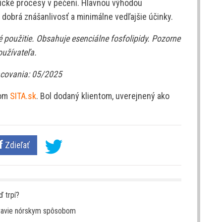
ické procesy v pečeni. Hlavnou výhodou
 dobrá znášanlivosť a minimálne vedľajšie účinky.
 použitie. Obsahuje esenciálne fosfolipidy. Pozorne
oužívateľa.
acovania: 05/2025
hom
SITA.sk
. Bol dodaný klientom, uverejnený ako
Zdieľať
ď trpí?
zdravie nórskym spôsobom