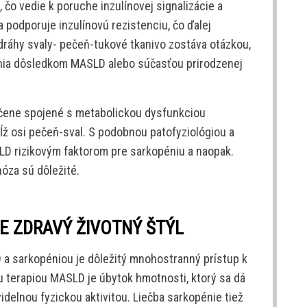
 čo vedie k poruche inzulínovej signalizácie a
a podporuje inzulínovú rezistenciu, čo ďalej
 dráhy svaly- pečeň-tukové tkanivo zostáva otázkou,
pénia dôsledkom MASLD alebo súčasťou prirodzenej
čene spojené s metabolickou dysfunkciou
ž osi pečeň-sval. S podobnou patofyziológiou a
SLD rizikovým faktorom pre sarkopéniu a naopak.
nóza sú dôležité.
E ZDRAVÝ ŽIVOTNÝ ŠTÝL
a sarkopéniou je dôležitý mnohostranný prístup k
 terapiou MASLD je úbytok hmotnosti, ktorý sa dá
idelnou fyzickou aktivitou. Liečba sarkopénie tiež