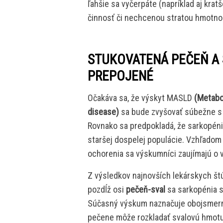
ľahšie sa vyčerpáte (napríklad aj krat
činnosť či nechcenou stratou hmotnos
STUKOVATENÁ PEČEŇ A 
PREPOJENÉ
Očakáva sa, že výskyt MASLD
(Metabo
disease)
sa bude zvyšovať súbežne s 
Rovnako sa predpokladá, že sarkopéni
staršej dospelej populácie. Vzhľado
ochorenia sa výskumníci zaujímajú o 
Z výsledkov najnovších lekárskych štú
pozdĺž osi
pečeň-sval
sa sarkopénia s
Súčasný výskum naznačuje obojsmern
pečene môže rozkladať svalovú hmotu a