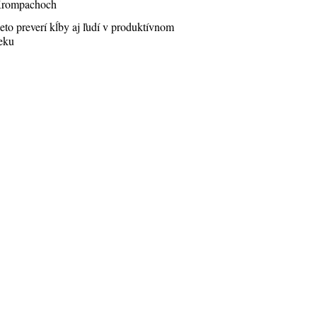
rompachoch
eto preverí kĺby aj ľudí v produktívnom
eku