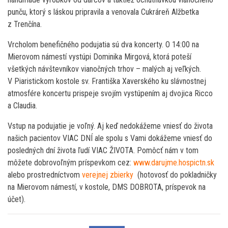
punču, ktorý s láskou pripravila a venovala Cukráreň Alžbetka
z Trenčína.
Vrcholom benefičného podujatia sú dva koncerty. O 14:00 na
Mierovom námestí vystúpi Dominika Mirgová, ktorá poteší
všetkých návštevníkov vianočných trhov – malých aj veľkých.
V Piaristickom kostole sv. Františka Xaverského ku slávnostnej
atmosfére koncertu prispeje svojím vystúpením aj dvojica Ricco
a Claudia.
Vstup na podujatie je voľný. Aj keď nedokážeme vniesť do života
našich pacientov VIAC DNÍ ale spolu s Vami dokážeme vniesť do
posledných dní života ľudí VIAC ŽIVOTA. Pomôcť nám v tom
môžete dobrovoľným príspevkom cez:
www.darujme.hospictn.sk
alebo prostredníctvom
verejnej zbierky
(hotovosť do pokladničky
na Mierovom námestí, v kostole, DMS DOBROTA, príspevok na
účet).