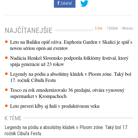
Zdieľať
3 Dni
Týždeň
Mesiac
NAJČÍTANEJŠIE
Leto na Baťáku opäť ožíva. Euphoria Garden v Skalici je späť s
novou sériou open-air eventov
Nadácia Henkel Slovensko podporila folklórny festival, ktorý
spája generácie už 23 rokov
Legendy na pódiu a absolútny klúdek v Ploom zóne. Taký bol
17. ročník Cibuľa Festu
Tesco za rok zmodernizovalo 36 predajní, otvára vynovený
supermarket v Krompachoch
Leto preverí kĺby aj ľudí v produktívnom veku
K TÉME
Legendy na pódiu a absolútny klúdek v Ploom zóne. Taký bol 17.
ročník Cibuľa Festu