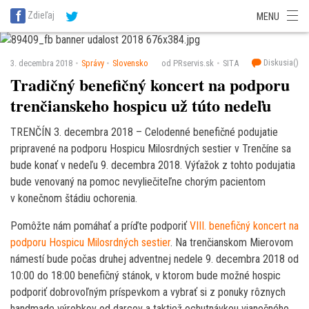
SITA Energetika
SITA Zdravotníctvo
SITA Financie
SITA Doprava
Zdieľaj
MENU
SITA Potravinárstvo
SITA Reality
SITA Školstvo
SITA Vidiek
Diskusia(
)
3. decembra 2018
Správy
Slovensko
od PRservis.sk
SITA
Tradičný benefičný koncert na podporu
trenčianskeho hospicu už túto nedeľu
TRENČÍN 3. decembra 2018 – Celodenné benefičné podujatie
pripravené na podporu Hospicu Milosrdných sestier v Trenčíne sa
bude konať v nedeľu 9. decembra 2018. Výťažok z tohto podujatia
bude venovaný na pomoc nevyliečiteľne chorým pacientom
v konečnom štádiu ochorenia.
Pomôžte nám pomáhať a príďte podporiť
VIII. benefičný koncert na
podporu Hospicu Milosrdných sestier
. Na trenčianskom Mierovom
námestí bude počas druhej adventnej nedele 9. decembra 2018 od
10:00 do 18:00 benefičný stánok, v ktorom bude možné hospic
podporiť dobrovoľným príspevkom a vybrať si z ponuky rôznych
handmade výrobkov od darcov a taktiež ochutnávkou vianočného