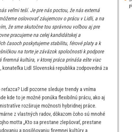
p
ás veľmi teší. Je pre nás poctou, že nás externá
ôžeme oslovovať záujemcov o prácu v Lidli, a na
ením, že sme skutočne tou správnou voľbou aj pre
vne pracujeme na celej kandidátskej a
ch časoch poskytujeme stabilitu, férové platy a k
ešničkou na torte je záväzok spoločnosti k podpore
á firemná kultúra, v ktorej práca prináša ešte viac
, konateľka Lidl Slovenská republika zodpovedná za
reťazca? Lidl pozorne sleduje trendy a vníma
e kde to je možné ponúka flexibilnú prácu, ako aj
istratíve rozširuje možnosti hybridnej práce.
imárne z vlastných radov, dôkazom čoho sú mnohé
ojho motta „Kto sa prestane zlepšovať, prestane
udovaniu a posilňovaniu firemnej kultúry a