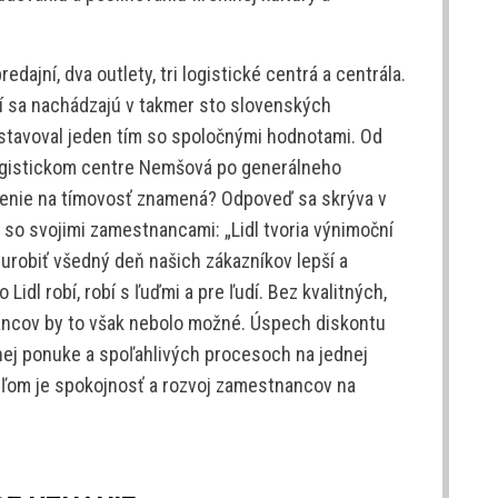
dajní, dva outlety, tri logistické centrá a centrála.
rí sa nachádzajú v takmer sto slovenských
dstavoval jeden tím so spoločnými hodnotami. Od
Logistickom centre Nemšová po generálneho
redenie na tímovosť znamená? Odpoveď sa skrýva v
lu so svojimi zamestnancami: „Lidl tvoria výnimoční
 urobiť všedný deň našich zákazníkov lepší a
Lidl robí, robí s ľuďmi a pre ľudí. Bez kvalitných,
ncov by to však nebolo možné. Úspech diskontu
ívnej ponuke a spoľahlivých procesoch na jednej
cieľom je spokojnosť a rozvoj zamestnancov na