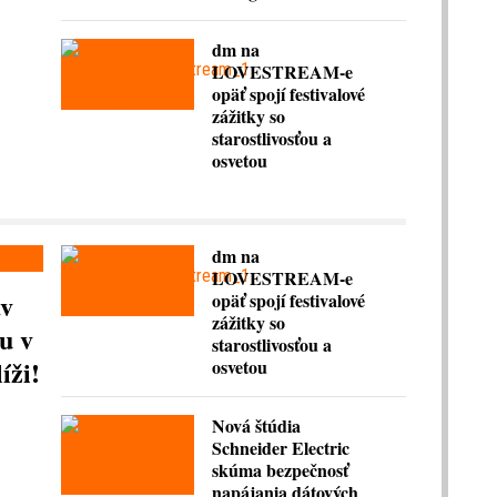
dm na
LOVESTREAM-e
opäť spojí festivalové
zážitky so
starostlivosťou a
osvetou
dm na
LOVESTREAM-e
av
opäť spojí festivalové
zážitky so
u v
starostlivosťou a
íži!
osvetou
Nová štúdia
Schneider Electric
skúma bezpečnosť
napájania dátových