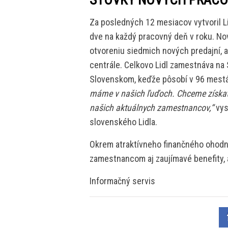
Za posledných 12 mesiacov vytvoril L
dve na každý pracovný deň v roku. Nov
otvoreniu siedmich nových predajní, al
centrále. Celkovo Lidl zamestnáva na 
Slovenskom, keďže pôsobí v 96 mest
máme v našich ľuďoch. Chceme získať t
našich aktuálnych zamestnancov,“
vys
slovenského Lidla.
Okrem atraktívneho finančného ohodn
zamestnancom aj zaujímavé benefity, 
Informačný servis