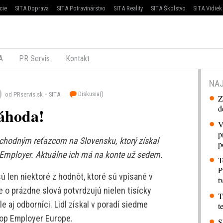
cie
SITA Doprava
SITA Potravinárstvo
SITA Reality
SITA Školstvo
SITA Vidiek
A
PR Servis
Kontakt
NAJ
Diskusia(
)
od PRservis.sk
SITA
Z
d
áhoda!
V
p
obchodným reťazcom na Slovensku, ktorý získal
p
Employer. Aktuálne ich má na konte už sedem.
T
P
 sú len niektoré z hodnôt, ktoré sú vpísané v
t
 o prázdne slová potvrdzujú nielen tisícky
T
 aj odborníci. Lidl získal v poradí siedme
t
op Employer Europe.
S