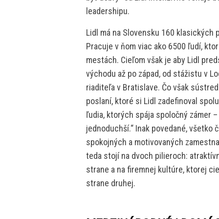
leadershipu.
Lidl má na Slovensku 160 klasických pre
Pracuje v ňom viac ako 6500 ľudí, kto
mestách. Cieľom však je aby Lidl pre
východu až po západ, od stážistu v 
riaditeľa v Bratislave. Čo však súst
poslaní, ktoré si Lidl zadefinoval spo
ľudia, ktorých spája spoločný zámer –
jednoduchší.“ Inak povedané, všetko čo 
spokojných a motivovaných zamestna
teda stojí na dvoch pilieroch: atrakt
strane a na firemnej kultúre, ktorej 
strane druhej.