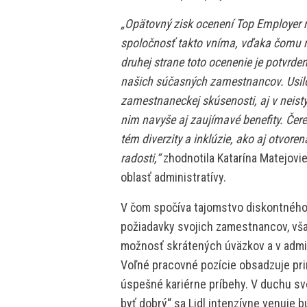
„Opätovný zisk ocenení Top Employer n
spoločnosť takto vníma, vďaka čomu m
druhej strane toto ocenenie je potvrd
našich súčasných zamestnancov. Usilo
zamestnaneckej skúsenosti, aj v neistý
nim navyše aj zaujímavé benefity. Čer
tém diverzity a inklúzie, ako aj otvoren
radosti,“
zhodnotila Katarína Matejovie
oblasť administratívy.
V čom spočíva tajomstvo diskontného 
požiadavky svojich zamestnancov, všad
možnosť skrátených úväzkov a v admin
Voľné pracovné pozície obsadzuje pr
úspešné kariérne príbehy. V duchu sv
byť dobrý“ sa Lidl intenzívne venuje b