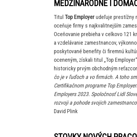
MEDZINÁRODNÉ I DOMÁC
Titul
Top Employer
udeľuje prestížny m
oceňuje firmy s najkvalitnejším zame
Oceňovanie prebieha v celkovo 121 kr
a vzdelávanie zamestnancov, výkonnos
poskytované benefity či firemnú kul
oceneným, získali titul „Top Employer“ 
historicky prvým obchodným reťazco
čo je v ľuďoch a vo firmách. A toho 
Certifikačnom programe Top Employers
Employers 2023. Spoločnosť Lidl Slove
rozvoji a pohode svojich zamestnanco
David Plink
STOVKY NOVÝCH PRACO