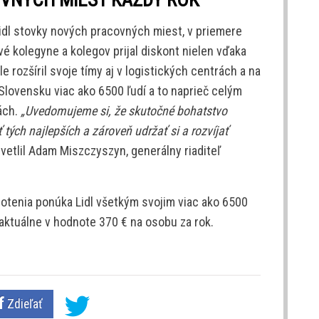
idl stovky nových pracovných miest, v priemere
é kolegyne a kolegov prijal diskont nielen vďaka
e rozšíril svoje tímy aj v logistických centrách a na
Slovensku viac ako 6500 ľudí a to naprieč celým
ách.
„Uvedomujeme si, že skutočné bohatstvo
ých najlepších a zároveň udržať si a rozvíjať
vetlil Adam Miszczyszyn, generálny riaditeľ
otenia ponúka Lidl všetkým svojim viac ako 6500
aktuálne v hodnote 370 € na osobu za rok.
Zdieľať