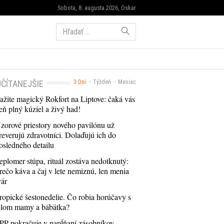
Sobota, 8. augusta 2026, Oskar
Hľadať:
ČÍTANEJŠIE
3 Dni
Týždeň
Mesiac
ažite magický Rokfort na Liptove: čaká vás
eň plný kúziel a živý had!
zorové priestory nového pavilónu už
reverujú zdravotníci. Dolaďujú ich do
osledného detailu
eplomer stúpa, rituál zostáva nedotknutý:
rečo káva a čaj v lete nemiznú, len menia
vár
ropické šestonedelie. Čo robia horúčavy s
elom mamy a bábätka?
PP pokračuje v napĺňaní zásobníkov