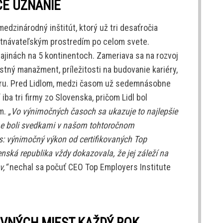
E UZNANIE
edzinárodný inštitút, ktorý už tri desaťročia
stnávateľským prostredím po celom svete.
ajinách na 5 kontinentoch. Zameriava sa na rozvoj
tný manažment, príležitosti na budovanie kariéry,
túru. Pred Lidlom, medzi časom už sedemnásobne
iba tri firmy zo Slovenska, pričom Lidl bol
m.
„Vo výnimočných časoch sa ukazuje to najlepšie
sme boli svedkami v našom tohtoročnom
: výnimočný výkon od certifikovaných Top
nská republika vždy dokazovala, že jej záleží na
v,“
nechal sa počuť CEO Top Employers Institute
VNÝCH MIEST KAŽDÝ ROK