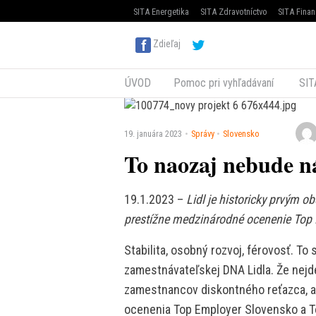
SITA Energetika
SITA Zdravotníctvo
SITA Finan
Zdieľaj
ÚVOD
Pomoc pri vyhľadávaní
SIT
19. januára 2023
Správy
Slovensko
To naozaj nebude n
19.1.2023 –
Lidl je historicky prvým 
prestížne medzinárodné ocenenie Top 
Stabilita, osobný rozvoj, férovosť. To
zamestnávateľskej DNA Lidla. Že nejde
zamestnancov diskontného reťazca, ale
ocenenia Top Employer Slovensko a T