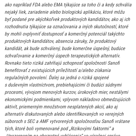
ako napríklad FDA alebo EMA týkajúce sa toho či a kedy schvália
nejaký liek, zariadenie alebo biologickú aplikáciu, ktoré môžu
byť podané pre akýchkoľvek produktových kandidátov, ako aj ich
rozhodnutia týkajúce sa označovania a iných skutočností, ktoré
by mohli ovplyvniť dostupnosť a komerčný potenciál takýchto
produktových kandidátov, absencia záruky, že produktový
kandidát, ak bude schválený, bude komerčne úspešný, budúce
schvaľovanie a komerčný úspech terapeutických alternatív.
Rovnako tieto riziká zahŕňajú schopnosť spoločnosti Sanofi
benefitovať z existujúcich príležitostí a/alebo získania
regulačných povolení. Ďalej sa jedná o riziká spojené
s duševným vlastníctvom, prebiehajúcimi či budúci súdnymi
procesmi, vývojom menových kurzov, úrokových mier, nestálymi
ekonomickými podmienkami, vplyvom nákladovo obmedzujúcich
aktivít, priemerným množstvom nesplatených akcií, ako aj
alternatív diskutovaných alebo identifikovaných vo verejných
súboroch s SEC a AMF vytvorených spoločnosťou Sanofi vrátane
tých, ktoré boli vymenované pod „Rizikovými faktormi“ a
„Upozornením na obozretné vyhlásenia“ vo výročnej správe