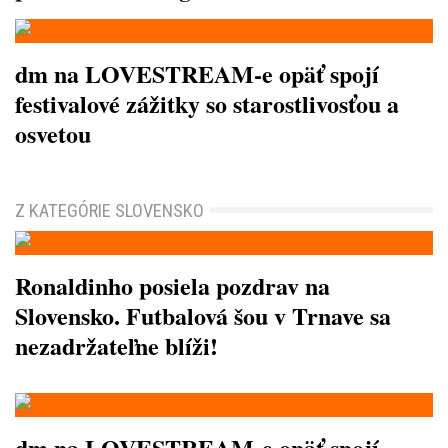
dm na LOVESTREAM-e opäť spojí
festivalové zážitky so starostlivosťou a
osvetou
Z KATEGÓRIE SLOVENSKO
Ronaldinho posiela pozdrav na
Slovensko. Futbalová šou v Trnave sa
nezadržateľne blíži!
dm na LOVESTREAM-e opäť spojí