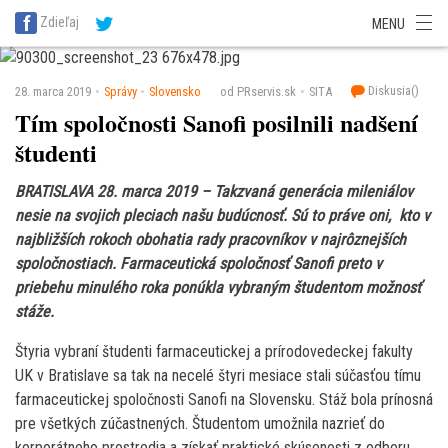
SITA Energetika
SITA Zdravotníctvo
SITA Financie
SITA Doprava
Zdieľaj
MENU
SITA Potravinárstvo
SITA Reality
SITA Školstvo
SITA Vidiek
Diskusia(
)
28. marca 2019
Správy
Slovensko
od PRservis.sk
SITA
Tím spoločnosti Sanofi posilnili nadšení
študenti
BRATISLAVA 28. marca 2019 – Takzvaná generácia mileniálov
nesie na svojich pleciach našu budúcnosť. Sú to práve oni, kto v
najbližších rokoch obohatia rady pracovníkov v najrôznejších
spoločnostiach. Farmaceutická spoločnosť Sanofi preto v
priebehu minulého roka ponúkla vybraným študentom možnosť
stáže.
Štyria vybraní študenti farmaceutickej a prírodovedeckej fakulty
UK v Bratislave sa tak na necelé štyri mesiace stali súčasťou tímu
farmaceutickej spoločnosti Sanofi na Slovensku. Stáž bola prínosná
pre všetkých zúčastnených. Študentom umožnila nazrieť do
korporátneho prostredia a získať praktické skúsenosti z odboru,