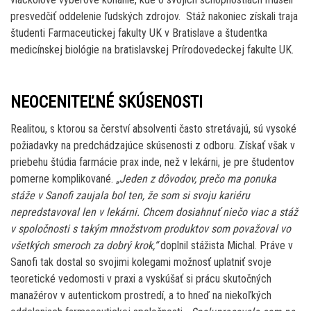
presvedčiť oddelenie ľudských zdrojov. Stáž nakoniec získali traja
študenti Farmaceutickej fakulty UK v Bratislave a študentka
medicínskej biológie na bratislavskej Prírodovedeckej fakulte UK.
NEOCENITEĽNÉ SKÚSENOSTI
Realitou, s ktorou sa čerství absolventi často stretávajú, sú vysoké
požiadavky na predchádzajúce skúsenosti z odboru. Získať však v
priebehu štúdia farmácie prax inde, než v lekárni, je pre študentov
pomerne komplikované.
„Jeden z dôvodov, prečo ma ponuka
stáže v Sanofi zaujala bol ten, že som si svoju kariéru
nepredstavoval len v lekárni. Chcem dosiahnuť niečo viac a stáž
v spoločnosti s takým množstvom produktov som považoval vo
všetkých smeroch za dobrý krok,“
doplnil stážista Michal. Práve v
Sanofi tak dostal so svojimi kolegami možnosť uplatniť svoje
teoretické vedomosti v praxi a vyskúšať si prácu skutočných
manažérov v autentickom prostredí, a to hneď na niekoľkých