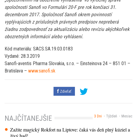
spoločnosti Sanofi vo Formulári 20-F pre rok končiaci 31.
decembrom 2017. Spoločnosť Sanofi okrem povinností
vyplývajúcich z príslušných právnych predpisov nepreberá
žiadnu zodpovednosť za aktualizáciu alebo revíziu akýchkoľvek
obozretných informácií alebo vyhlásení.
Kód materiálu: SACS.SA.19.03.0183
Vydané: 28.3.2019
Sanofi-aventis Pharma Slovakia, s.r.o. – Einsteinova 24 – 851 01 –
Bratislava –
www.sanofi.sk
Zdieľať
3 Dni
Týždeň
Mesiac
NAJČÍTANEJŠIE
Zažite magický Rokfort na Liptove: čaká vás deň plný kúziel a
živý had!