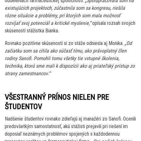
oddeleniach farmaceutickej spoločnosti.
„Spolupracovala som na
existujúcich projektoch, zúčastnila som sa kongresu, riešila
rôzne situácie a problémy, pri ktorých som mala možnosť
rozvíjať svoj potenciál a kritické myslenie,“
opísala rozsah svojich
skúseností stážistka Bianka.
Rovnako pozitívne skúsenosti si zo stáže odniesla aj Monika.
„Od
začiatku som sa cítila ako súčasť tímu, ako právoplatný člen
rodiny Sanofi. Pomohli tomu všetky tie vstupné školenia,
technika, ktorú sme mali k dispozícii ako aj priateľský prístup zo
strany zamestnancov.“
VŠESTRANNÝ PRÍNOS NIELEN PRE
ŠTUDENTOV
Nadšenie študentov rovnako zdieľajú aj manažéri zo Sanofi. Ocenili
predovšetkým samostatnosť, akú stážisti prejavili pri riešení im
doposiaľ neznámych problémov spojených s každodennou