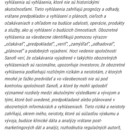
vyhlásenia sú vyhlásenia, ktoré nie sú historickými
skutočnosťami. Tieto vyhlásenia zahŕňajú prognózy a odhady,
vrátane predpokladov a vyhlásení o plánoch, cieľoch a
očakávaniach s ohľadom na budúce udalosti, operácie, produkty
a služby, ako aj vyhlásení o budúcich činnostiach. Obozretné
vyhlásenia sa všeobecne identifikujú pomocou výrazov
„očakávať“, „predpokladať“, „veriť“, „zamýšľať“, „odhadovať“,
„plánovať“ a podobných vyjadrení. Hoci vedenie spoločnosti
Sanofi verí, že očakávania vyjadrené v takýchto obozretných
vyhláseniach sú racionálne, upozorňuje investorov, že obozretné
vyhlásenia podliehajú rozličným rizikám a neistotám, z ktorých
mnohé je ťažko predvídať a vo všeobecnosti nie sú pod
kontrolou spoločnosti Sanofi, a ktoré by mohli spôsobiť
významné rozdiely medzi skutočnými výsledkami a vývojom a
tými, ktoré boli uvedené, predpokladané alebo plánované v
obozretných informáciách a vyhláseniach. Tieto riziká a neistoty
zahŕňajú, okrem iného, neistoty, ktoré sú súčasťou výskumu a
vývoja, budúce klinické dáta a analýzy vrátane post-
marketingových dát a analýz, rozhodnutia regulačných autorít,