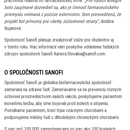
pracovnou realitou vo farmaceutickej firme.
„Pre našich kolegov
bolo zaujímavé dozvedieť sa, ako je činnosť farmaceutického
priemyslu vnímaná z pozície externistov. Som presvedčená, že
projekt bol prínosný pre všetky zúčastnené strany“
, dodáva
Kujanová.
Spoločnosť Sanofi plánuje zrealizovať stáže pre študentov aj
v tomto roku. Viac informácií vám poskytne oddelenie ľudských
zdrojov spoločnosti Sanofi Kariera.Slovakia@sanofi.com.
O SPOLOČNOSTI SANOFI
Spoločnosť Sanofi je globálna biofarmaceutická spoločnosť
zameraná na zdravie ľudí. Zameriavame sa na prevenciu rôznych
ochorení prostredníctvom našich vakcín, poskytujeme pacientom
inovatívnu liečbu, aby sme bojovali proti bolesti a utrpeniu.
Pomáhame pacientom, ktorí trpia vzácnymi chorobami a
podporujeme milióny ľudí s dlhodobými chronickými chorobami.
S viac než 100 000 zamestnancami vo viac ako 100 krajinách