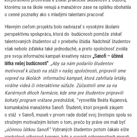
ktorému sa na škole venujú a manažérov zase na oplátku obohatila
o cenné poznatky ako s mladými talentami pracovať.
Hlavným cieľom projektu bolo nadviazať s vysokými školami
perspektívnu spoluprácu, ktorá do budúcnosti pomôže získať
talentovaných študentov už v priebehu štúdia. Nadchnúť študentov
však nebolo zďaleka také jednoduché, a preto spoločnosť zvolila
pre svoju informačnú kampaň kreatívny názov
„Sanofi – účinná
látka vašej budúcnosti“
.
„Aby sa nám podarilo študentov
motivovať k účasti na stáži v našej spoločnosti, pripravili sme
vopred na školách informačnú kampaň, ktorá zahŕňala letáky,
virálne videá či interaktívne súťaže. Zúčastnili sme sa na
Kariérnych dňoch farmácie, kde sme pre študentov pripravili
bohatý program vrátane prednášok, “
vysvetlila Beáta Kujanová,
komunikačná manažérka Sanofi. Študenti, ktorí prejavili záujem
o stáž v Sanofi, museli v prvom rade dodať svoj životopis spolu so
stručným motivačným listom o tom, prečo by práve oni mali byť
„účinnou látkou Sanofi“
. Vybraných študentov potom čakalo ešte
viackolové výberové konanie, kde o svojich schopnostiach museli