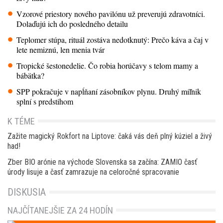
Vzorové priestory nového pavilónu už preverujú zdravotníci.
Dolaďujú ich do posledného detailu
Teplomer stúpa, rituál zostáva nedotknutý: Prečo káva a čaj v
lete nemiznú, len menia tvár
Tropické šestonedelie. Čo robia horúčavy s telom mamy a
bábätka?
SPP pokračuje v napĺňaní zásobníkov plynu. Druhý míľnik
splní s predstihom
K TÉME
Zažite magický Rokfort na Liptove: čaká vás deň plný kúziel a živý
had!
Zber BIO arónie na východe Slovenska sa začína: ZAMIO časť
úrody lisuje a časť zamrazuje na celoročné spracovanie
DISKUSIA
NAJČÍTANEJŠIE ZA 24 HODÍN