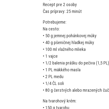
Recept pre 2 osoby
Čas prípravy: 25 minút
Potrebujeme:
Na cesto:
• 50 g jemnej pohánkovej múky
• 40 g pšeničnej hladkej múky
• 100 ml vlažného mlieka
• 1 vajce
• 1/2 balenia prášku do pečiva (1,5 PL
• 1 PL mäkkého masla
• 2 PL medu
• 1/4 ČL soli
• 80 g čerstvých alebo mrazených ču
Na tvarohový krém:
• 150 g tvarohu