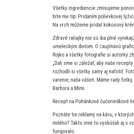
Všetky ingrediencie zmixujeme ponor
bite me tip: Pridaním polievkovej lyž
Na vrch môžeme pridať kokosový krém,
Zdravé raňajky nie sú iba plné vynika
umeleckým dielom. O zaujímavú grafick
Rojko a všetky fotografie si autorky z
„Dali sme si záležať, aby naše recepty
rozhodli si všetky samy aj nafotiť. Fot
varenie, naša vášeň. Máme rady fotky, 
Barbora a Mimi.
Recept na Pohánkové čučoriedkové l
Poznáte tie reklamy na kávu, v ktorýc
milého? Takto sme to vyskúšali aj s v
fungovalo.