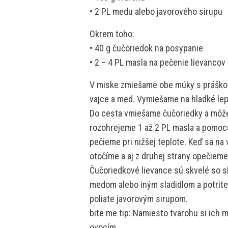
• 2 PL medu alebo javorového sirupu
Okrem toho:
• 40 g čučoriedok na posypanie
• 2 – 4 PL masla na pečenie lievancov
V miske zmiešame obe múky s práškom 
vajce a med. Vymiešame na hladké le
Do cesta vmiešame čučoriedky a môžem
rozohrejeme 1 až 2 PL masla a pomoco
pečieme pri nižšej teplote. Keď sa na 
otočíme a aj z druhej strany opečieme 
Čučoriedkové lievance sú skvelé so 
medom alebo iným sladidlom a potrite
poliate javorovým sirupom.
bite me tip: Namiesto tvarohu si ich 
ovocím.