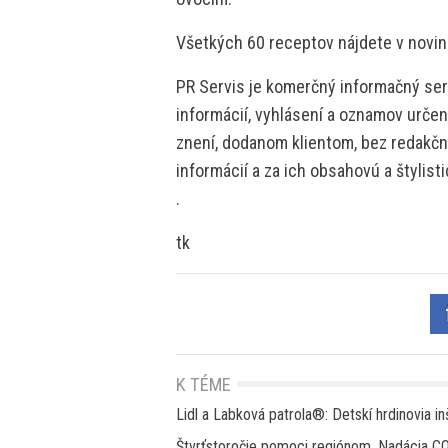
Všetkých 60 receptov nájdete v novin
PR Servis je komerčný informačný serv
informácií, vyhlásení a oznamov určen
znení, dodanom klientom, bez redakčne
informácií a za ich obsahovú a štylis
.
tk
K TÉME
Lidl a Labková patrola®: Detskí hrdinovia i
Štvrťstoročie pomoci regiónom. Nadácia CO