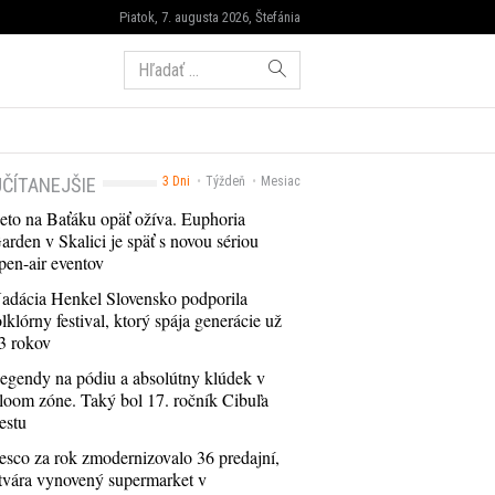
Piatok, 7. augusta 2026, Štefánia
Hľadať:
ČÍTANEJŠIE
3 Dni
Týždeň
Mesiac
eto na Baťáku opäť ožíva. Euphoria
arden v Skalici je späť s novou sériou
pen-air eventov
adácia Henkel Slovensko podporila
olklórny festival, ktorý spája generácie už
3 rokov
egendy na pódiu a absolútny klúdek v
loom zóne. Taký bol 17. ročník Cibuľa
estu
esco za rok zmodernizovalo 36 predajní,
tvára vynovený supermarket v