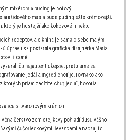
ným mixérom a puding je hotový.
ice arašidového masla bude puding ešte krémovejší.
 ktorý je hustejší ako kokosové mlieko.
júcich receptov, ale kniha je sama o sebe malým
ú úpravu sa postarala grafická dizajnérka Mária
hotovili samé.
 vyzerali čo najautentickejšie, preto sme sa
ografovanie jedál a ingrediencií je, rovnako ako
z ktorých priam zacítite chuť jedla“, hovoria
ievance s tvarohovým krémom
h vôňa čerstvo zomletej kávy pohladí dušu vášho
oňavými čučoriedkovými lievancami a naozaj to