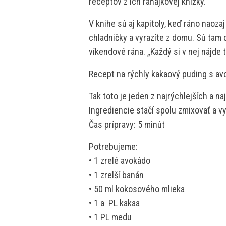
receptov z ich raňajkovej knižky.
V knihe sú aj kapitoly, keď ráno naoza
chladničky a vyrazíte z domu. Sú tam d
víkendové rána. „Každý si v nej nájde
Recept na rýchly kakaový puding s a
Tak toto je jeden z najrýchlejších a 
Ingrediencie stačí spolu zmixovať a v
Čas prípravy: 5 minút
Potrebujeme:
• 1 zrelé avokádo
• 1 zrelší banán
• 50 ml kokosového mlieka
• 1 a  PL kakaa
• 1 PL medu