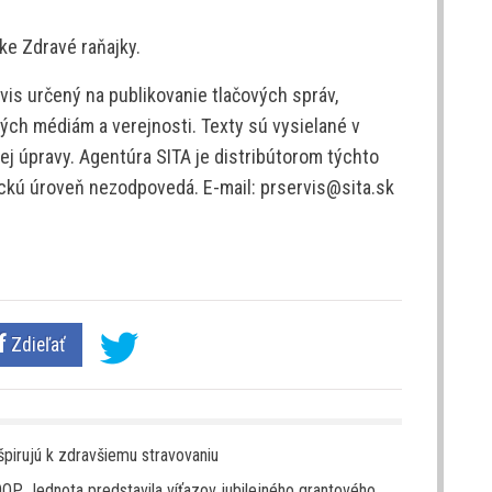
ke Zdravé raňajky.
is určený na publikovanie tlačových správ,
ých médiám a verejnosti. Texty sú vysielané v
j úpravy. Agentúra SITA je distribútorom týchto
tickú úroveň nezodpovedá. E-mail: prservis@sita.sk
Zdieľať
nšpirujú k zdravšiemu stravovaniu
OP Jednota predstavila víťazov jubilejného grantového