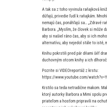
A tak sa z toho vyvinula raňajková knižk
dúfajú, privedie ľudí k raňajkám. Mno
nemajú čas, ponáhľajú sa… „Zdravé raň
Barbora. „Myslím, že človek si môže da
aby si našiel ráno čas, aby si ich moh
alternatívu, aby nejedol stále to isté,
Knihu pokrstili pred pár dňami šéf dr
duchovným otcom knihy a ich dlhoroč
Pozrite si VIDEOreportáž z krstu:
https://www.youtube.com/watch?v=
Krstilo sa teda netradične makom. Mak
ktorý autorky Barbora a Mimi spolu pr
priateľom a hosťom pripravili na ochu