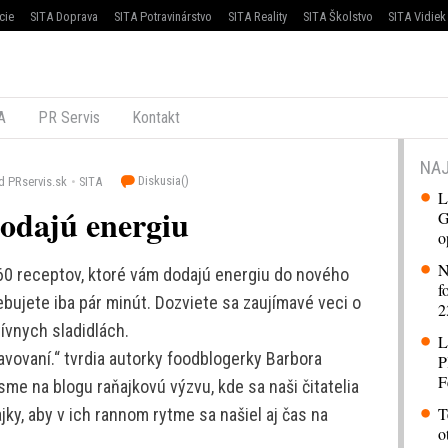
cie
SITA Doprava
SITA Potravinárstvo
SITA Reality
SITA Školstvo
SITA Vidiek
A
PR Servis
Kontakt
NAJ
Diskusia(
)
d PRservis.sk
SITA
L
dodajú energiu
G
o
N
 60 receptov, ktoré vám dodajú energiu do nového
f
ebujete iba pár minút. Dozviete sa zaujímavé veci o
2
tívnych sladidlách.
L
avovaní.“ tvrdia autorky foodblogerky Barbora
P
F
me na blogu raňajkovú výzvu, kde sa naši čitatelia
T
ajky, aby v ich rannom rytme sa našiel aj čas na
o