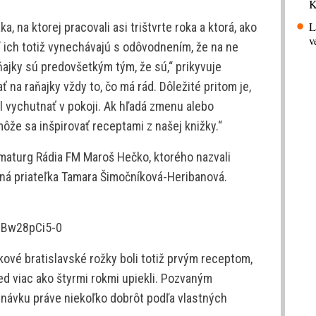
K
L
a, na ktorej pracovali asi trištvrte roka a ktorá, ako
v
hí ich totiž vynechávajú s odôvodnením, že na ne
ajky sú predovšetkým tým, že sú,“ prikyvuje
ť na raňajky vždy to, čo má rád. Dôležité pritom je,
ol vychutnať v pokoji. Ak hľadá zmenu alebo
 môže sa inšpirovať receptami z našej knižky.“
amaturg Rádia FM Maroš Hečko, ktorého nazvali
ná priateľka Tamara Šimočníková-Heribanová.
YBw28pCi5-0
ové bratislavské rožky boli totiž prvým receptom,
ed viac ako štyrmi rokmi upiekli. Pozvaným
tnávku práve niekoľko dobrôt podľa vlastných