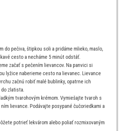
do pečiva, štipkou soli a pridáme mlieko, maslo,
pkavé cesto a necháme 5 minút odstáť.
e začať s pečením lievancov. Na panvici si
u lyžice naberieme cesto na lievanec. Lievance
vrchu začnú robiť malé bublinky, opatrne ich
do zlatista.
sladkým tvarohovým krémom. Vymiešajte tvaroh s
 ním lievance. Podávajte posypané čučoriedkami a
môžete potrieť lekvárom alebo poliať rozmixovaným