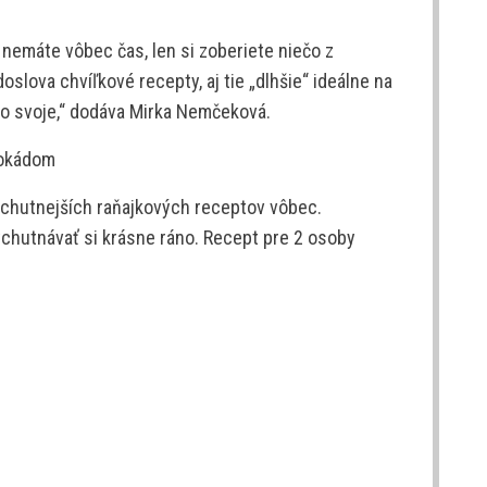
j nemáte vôbec čas, len si zoberiete niečo z
oslova chvíľkové recepty, aj tie „dlhšie“ ideálne na
 to svoje,“ dodáva Mirka Nemčeková.
vokádom
najchutnejších raňajkových receptov vôbec.
ychutnávať si krásne ráno. Recept pre 2 osoby