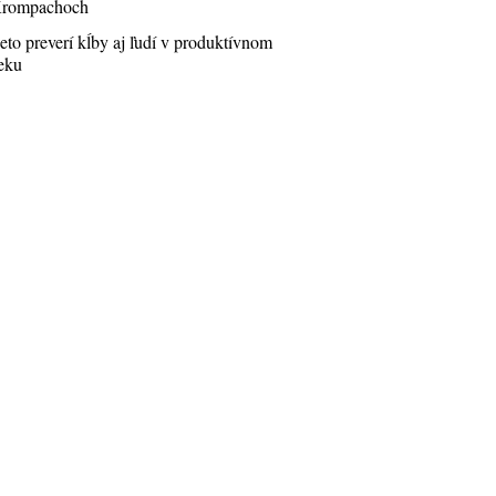
rompachoch
eto preverí kĺby aj ľudí v produktívnom
eku