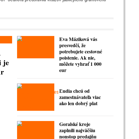
Eva Máziková vás
presvedčí, že
.
potrebujete cestovné
poistenie. Ak nie,
 je
môžete vyhrať 1 000
ir
eur
Ľudia chcú od
zamestnávateľa viac
ako len dobrý plat
Goralské kroje
zaplnili najväčšiu
nonstop predajňu