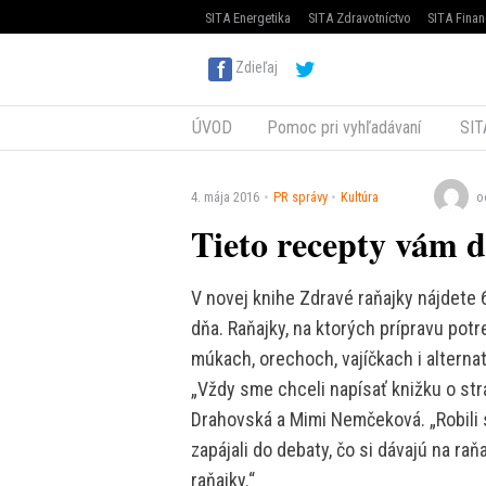
SITA Energetika
SITA Zdravotníctvo
SITA Finan
Zdieľaj
ÚVOD
Pomoc pri vyhľadávaní
SIT
4. mája 2016
PR správy
Kultúra
o
Tieto recepty vám 
V novej knihe Zdravé raňajky nájdete
dňa. Raňajky, na ktorých prípravu potr
múkach, orechoch, vajíčkach i alterna
„Vždy sme chceli napísať knižku o str
Drahovská a Mimi Nemčeková. „Robili s
zapájali do debaty, čo si dávajú na raň
raňajky.“