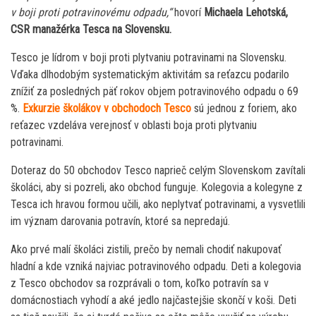
v boji proti potravinovému odpadu,“
hovorí
Michaela Lehotská,
CSR manažérka Tesca na Slovensku.
Tesco je lídrom v boji proti plytvaniu potravinami na Slovensku.
Vďaka dlhodobým systematickým aktivitám sa reťazcu podarilo
znížiť za posledných päť rokov objem potravinového odpadu o 69
%.
Exkurzie školákov v obchodoch Tesco
sú jednou z foriem, ako
reťazec vzdeláva verejnosť v oblasti boja proti plytvaniu
potravinami.
Doteraz do 50 obchodov Tesco naprieč celým Slovenskom zavítali
školáci, aby si pozreli, ako obchod funguje. Kolegovia a kolegyne z
Tesca ich hravou formou učili, ako neplytvať potravinami, a vysvetlili
im význam darovania potravín, ktoré sa nepredajú.
Ako prvé malí školáci zistili, prečo by nemali chodiť nakupovať
hladní a kde vzniká najviac potravinového odpadu. Deti a kolegovia
z Tesco obchodov sa rozprávali o tom, koľko potravín sa v
domácnostiach vyhodí a aké jedlo najčastejšie skončí v koši. Deti