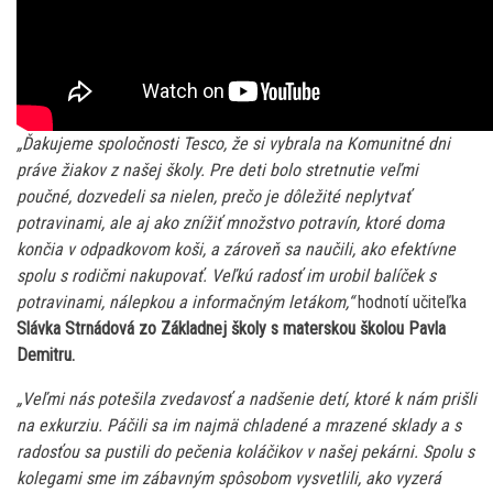
„Ďakujeme spoločnosti Tesco, že si vybrala na Komunitné dni
práve žiakov z našej školy. Pre deti bolo stretnutie veľmi
poučné, dozvedeli sa nielen, prečo je dôležité neplytvať
potravinami, ale aj ako znížiť množstvo potravín, ktoré doma
končia v odpadkovom koši, a zároveň sa naučili, ako efektívne
spolu s rodičmi nakupovať. Veľkú radosť im urobil balíček s
potravinami, nálepkou a informačným letákom,“
hodnotí učiteľka
Slávka Strnádová zo Základnej školy s materskou školou Pavla
Demitru.
„Veľmi nás potešila zvedavosť a nadšenie detí, ktoré k nám prišli
na exkurziu. Páčili sa im najmä chladené a mrazené sklady a s
radosťou sa pustili do pečenia koláčikov v našej pekárni. Spolu s
kolegami sme im zábavným spôsobom vysvetlili, ako vyzerá