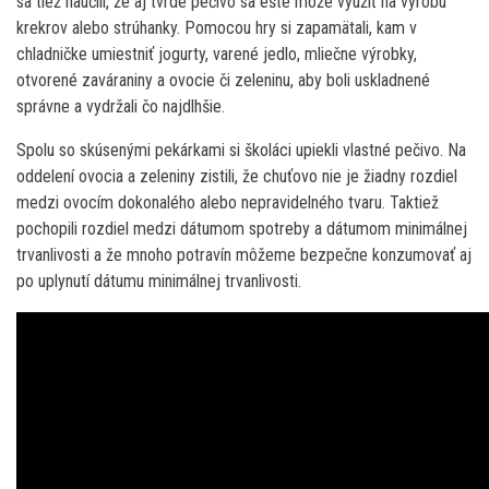
sa tiež naučili, že aj tvrdé pečivo sa ešte môže využiť na výrobu
krekrov alebo strúhanky. Pomocou hry si zapamätali, kam v
chladničke umiestniť jogurty, varené jedlo, mliečne výrobky,
otvorené zaváraniny a ovocie či zeleninu, aby boli uskladnené
správne a vydržali čo najdlhšie.
Spolu so skúsenými pekárkami si školáci upiekli vlastné pečivo. Na
oddelení ovocia a zeleniny zistili, že chuťovo nie je žiadny rozdiel
medzi ovocím dokonalého alebo nepravidelného tvaru. Taktiež
pochopili rozdiel medzi dátumom spotreby a dátumom minimálnej
trvanlivosti a že mnoho potravín môžeme bezpečne konzumovať aj
po uplynutí dátumu minimálnej trvanlivosti.