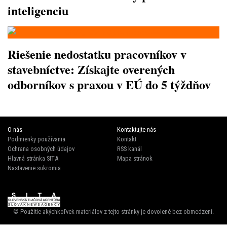
inteligenciu
Riešenie nedostatku pracovníkov v
stavebníctve: Získajte overených
odborníkov s praxou v EÚ do 5 týždňov
O nás
Kontaktujte nás
Podmienky používania
Kontakt
Ochrana osobných údajov
RSS kanál
Hlavná stránka SITA
Mapa stránok
Nastavenie sukromia
© Použitie akýchkoľvek materiálov z tejto stránky je dovolené bez obmedzení.