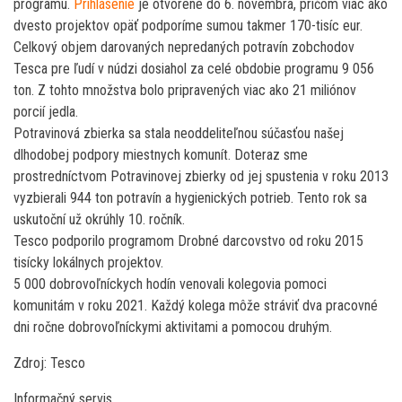
programu.
Prihlásenie
je otvorené do 6. novembra, pričom viac ako
dvesto projektov opäť podporíme sumou takmer 170-tisíc eur.
Celkový objem darovaných nepredaných potravín zobchodov
Tesca pre ľudí v núdzi dosiahol za celé obdobie programu 9 056
ton. Z tohto množstva bolo pripravených viac ako 21 miliónov
porcií jedla.
Potravinová zbierka sa stala neoddeliteľnou súčasťou našej
dlhodobej podpory miestnych komunít. Doteraz sme
prostredníctvom Potravinovej zbierky od jej spustenia v roku 2013
vyzbierali 944 ton potravín a hygienických potrieb. Tento rok sa
uskutoční už okrúhly 10. ročník.
Tesco podporilo programom Drobné darcovstvo od roku 2015
tisícky lokálnych projektov.
5 000 dobrovoľníckych hodín venovali kolegovia pomoci
komunitám v roku 2021. Každý kolega môže stráviť dva pracovné
dni ročne dobrovoľníckymi aktivitami a pomocou druhým.
Zdroj: Tesco
Informačný servis