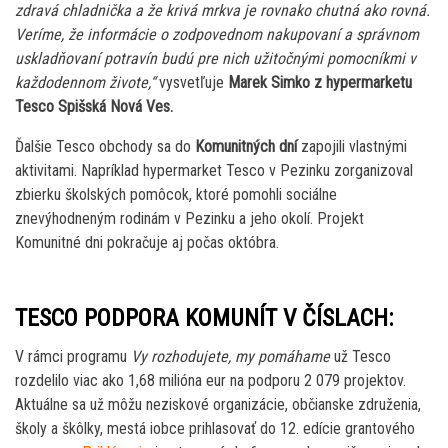
zdravá chladnička a že krivá mrkva je rovnako chutná ako rovná.
Veríme, že informácie o zodpovednom nakupovaní a správnom
uskladňovaní potravín budú pre nich užitočnými pomocníkmi v
každodennom živote,“
vysvetľuje
Marek Simko z hypermarketu
Tesco Spišská Nová Ves.
Ďalšie Tesco obchody sa do
Komunitných dní
zapojili vlastnými
aktivitami. Napríklad hypermarket Tesco v Pezinku zorganizoval
zbierku školských pomôcok, ktoré pomohli sociálne
znevýhodneným rodinám v Pezinku a jeho okolí. Projekt
Komunitné dni pokračuje aj počas októbra.
TESCO PODPORA KOMUNÍT V ČÍSLACH:
V rámci programu
Vy rozhodujete, my pomáhame
už Tesco
rozdelilo viac ako 1,68 milióna eur na podporu 2 079 projektov.
Aktuálne sa už môžu neziskové organizácie, občianske združenia,
školy a škôlky, mestá iobce prihlasovať do 12. edície grantového