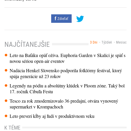
Zdieľať
3 Dni
Týždeň
Mesiac
NAJČÍTANEJŠIE
Leto na Baťáku opäť ožíva. Euphoria Garden v Skalici je späť s
novou sériou open-air eventov
Nadácia Henkel Slovensko podporila folklórny festival, ktorý
spája generácie už 23 rokov
Legendy na pódiu a absolútny klúdek v Ploom zóne. Taký bol
17. ročník Cibuľa Festu
Tesco za rok zmodernizovalo 36 predajní, otvára vynovený
supermarket v Krompachoch
Leto preverí kĺby aj ľudí v produktívnom veku
K TÉME