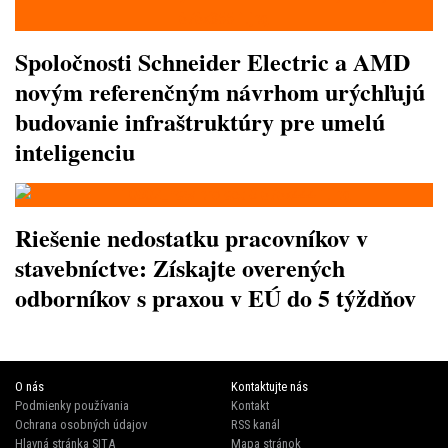
Spoločnosti Schneider Electric a AMD
novým referenčným návrhom urýchľujú
budovanie infraštruktúry pre umelú
inteligenciu
Riešenie nedostatku pracovníkov v
stavebníctve: Získajte overených
odborníkov s praxou v EÚ do 5 týždňov
O nás
Kontaktujte nás
Podmienky používania
Kontakt
Ochrana osobných údajov
RSS kanál
Hlavná stránka SITA
Mapa stránok