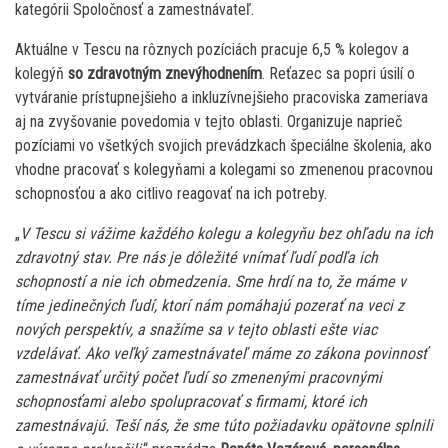
kategórii Spoločnosť a zamestnávateľ.
Aktuálne v Tescu na rôznych pozíciách pracuje 6,5 % kolegov a
kolegýň
so zdravotným znevýhodnením
. Reťazec sa popri úsilí o
vytváranie prístupnejšieho a inkluzívnejšieho pracoviska zameriava
aj na zvyšovanie povedomia v tejto oblasti. Organizuje naprieč
pozíciami vo všetkých svojich prevádzkach špeciálne školenia, ako
vhodne pracovať s kolegyňami a kolegami so zmenenou pracovnou
schopnosťou a ako citlivo reagovať na ich potreby.
„
V Tescu si vážime každého kolegu a kolegyňu bez ohľadu na ich
zdravotný stav. Pre nás je dôležité vnímať ľudí podľa ich
schopností a nie ich obmedzenia. Sme hrdí na to, že máme v
tíme jedinečných ľudí, ktorí nám pomáhajú pozerať na veci z
nových perspektív, a snažíme sa v tejto oblasti ešte viac
vzdelávať. Ako veľký zamestnávateľ máme zo zákona povinnosť
zamestnávať určitý počet ľudí so zmenenými pracovnými
schopnosťami alebo spolupracovať s firmami, ktoré ich
zamestnávajú. Teší nás, že sme túto požiadavku opätovne splnili