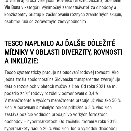
to vníma aj široká verejnosť. Rovnako reťazec získal aj ocenenie
Via Bona
v kategórii Výnimočný zamestnávateľ za dlhodobý a
konzistentný prístup k začleňovaniu rôznych zraniteľných skupín,
osobitne ľudí so zdravotným znevýhodnením.
TESCO NAPLNILO AJ ĎALŠIE DÔLEŽITÉ
MÍĽNIKY V OBLASTI DIVERZITY, ROVNOSTI
A INKLÚZIE:
Tesco systematicky pracuje na budovaní rodovej rovnosti. Ako
jedna zmála spoločností na Slovensku transparentne zverejňuje
dáta o rozdieloch v platoch mužov a žien. Od roku 2021 sa mu
podarilo znížiť rodový rozdiel v odmeňovaní o 3,4 %.
V manažmente a vyššom manažmente pracuje už viac ako 50 %
žien. V porovnaní s minulým rokom približne o 3 % viac žien
zastáva pozície vedúcich predajní vo veľkých formátoch
obchodov – hypermarketoch. Od začiatku meraní v roku 2019
hypermarkety riadi o 20 % viac žien. Ide o výsledok dlhodobej