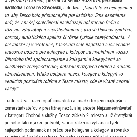
a výrazne prekročili
,“ prezrádza
Renáta Vozárová, personálna
riaditeľka Tesca na Slovensku,
a dodáva:
„Neustále sa usilujeme o
to, aby Tesco bolo prístupnejšie pre každého. Sme nesmierne
hrdí, že v našej spoločnosti nachádzajú uplatnenie ľudia s
rôznymi zdravotnými znevýhodneniami, ako sú Downov syndróm,
poruchy autistického spektra či rôzne fyzické znevýhodnenia. V
prevádzke aj v centrálnej kancelárii sme napríklad našli vhodné
pracovné pozície pre kolegyne a kolegov na invalidnom vozíku.
Dlhodobo tiež spolupracujeme s kolegami a kolegyňami so
sluchovým znevýhodnením, detskou mozgovou obrnou a ďalšími
obmedzeniami. Vďaka podpore našich kolegov a kolegýň vo
vedúcich pozíciách robíme z Tesca miesto, kde je vítaný naozaj
každý.“
Tento rok sa Tesco opäť umiestnilo aj medzi trojicou najlepších
zamestnávateľov v prestížnej nezávislej ankete
Najzamestnávateľ
v kategórii Obchod a služby. Tesco získalo 2. miesto a už štvrtýkrát
po sebe tak reťazec potvrdil, že mu záleží na vytváraní tých
najlepších podmienok na prácu pre kolegyne a kolegov, a rovnako