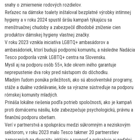
snahy o zmiernenie rodových rozdielov.
Reťazec na dámske toalety inštaloval bezplatné výrobky intímnej
hygieny a v roku 2024 spustil širšiu kampaň týkajúcu sa
menštruačnej chudoby a zabezpečil dlhodobé zníženie cien
produktov dámskej hygieny vlastnej značky.
V roku 2023 vznikla iniciatíva LGBTQ+ ambasádorov a
ambasádoriek, ktorí budujú podpornú komunitu, a následne Nadácia
Tesco podporila vznik LGBTQ+ centra na Slovensku.
Myslí aj na podporu osôb 55+, kde okrem iného garantuje
neprepustenie dva roky pred nástupom do dôchodku.
Mladým ľudom ponúka príležitosti, ako sú absolventské programy,
stáže a duálne vzdelávanie, kde sa výrazne sústreďuje na podporu
rómskej komunity mladých.
Prináša lokálne riešenia podľa potrieb spoločnosti, ako je kampaň
proti domácemu násiliu, kde zabezpečuje psychologickú, právnu a
finančnú podporu obetiam.
Verí v partnerstvá a spoluprácu medzi súkromným a neziskovým
sektorom, v roku 2023 malo Tesco takmer 20 partnerstiev
zameraných na diverzitu, inklúziu a rovnosť a pokračuje aj naďalej.