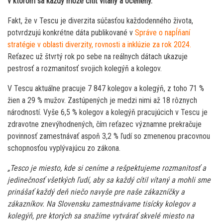
v ktorom sa každý môže cítiť vítaný a ocenený.
Fakt, že v Tescu je diverzita súčasťou každodenného života,
potvrdzujú konkrétne dáta publikované v
Správe o napĺňaní
stratégie v oblasti diverzity, rovnosti a inklúzie za rok 2024.
Reťazec už štvrtý rok po sebe na reálnych dátach ukazuje
pestrosť a rozmanitosť svojich kolegýň a kolegov.
V Tescu aktuálne pracuje 7 847 kolegov a kolegýň, z toho 71 %
žien a 29 % mužov. Zastúpených je medzi nimi až 18 rôznych
národností. Vyše 6,5 % kolegov a kolegýň pracujúcich v Tescu je
zdravotne znevýhodnených, čím reťazec významne prekračuje
povinnosť zamestnávať aspoň 3,2 % ľudí so zmenenou pracovnou
schopnosťou vyplývajúcu zo zákona.
„Tesco je miesto, kde si ceníme a rešpektujeme rozmanitosť a
jedinečnosť všetkých ľudí, aby sa každý cítil vítaný a mohli sme
prinášať každý deň niečo navyše pre naše zákazníčky a
zákazníkov. Na Slovensku zamestnávame tisícky kolegov a
kolegýň, pre ktorých sa snažíme vytvárať skvelé miesto na