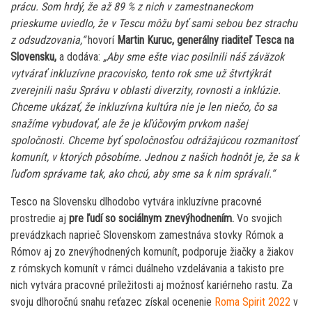
prácu. Som hrdý, že až 89 % z nich v zamestnaneckom
prieskume uviedlo, že v Tescu môžu byť sami sebou bez strachu
z odsudzovania,“
hovorí
Martin Kuruc, generálny riaditeľ Tesca na
Slovensku,
a dodáva:
„Aby sme ešte viac posilnili náš záväzok
vytvárať inkluzívne pracovisko, tento rok sme už štvrtýkrát
zverejnili našu Správu v oblasti diverzity, rovnosti a inklúzie.
Chceme ukázať, že inkluzívna kultúra nie je len niečo, čo sa
snažíme vybudovať, ale že je kľúčovým prvkom našej
spoločnosti. Chceme byť spoločnosťou odrážajúcou rozmanitosť
komunít, v ktorých pôsobíme. Jednou z našich hodnôt je, že sa k
ľuďom správame tak, ako chcú, aby sme sa k nim správali.“
Tesco na Slovensku dlhodobo vytvára inkluzívne pracovné
prostredie aj
pre ľudí so sociálnym znevýhodnením.
Vo svojich
prevádzkach naprieč Slovenskom zamestnáva stovky Rómok a
Rómov aj zo znevýhodnených komunít, podporuje žiačky a žiakov
z rómskych komunít v rámci duálneho vzdelávania a takisto pre
nich vytvára pracovné príležitosti aj možnosť kariérneho rastu. Za
svoju dlhoročnú snahu reťazec získal ocenenie
Roma Spirit 2022
v