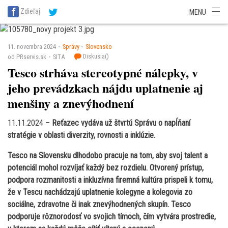
SITA Energetika
SITA Zdravotníctvo
SITA Financie
SITA Doprava
Zdieľaj
MENU
SITA Potravinárstvo
SITA Reality
SITA Školstvo
SITA Vidiek
11. novembra 2024
Správy
Slovensko
Diskusia(
)
od PRservis.sk
SITA
Tesco strháva stereotypné nálepky, v
jeho prevádzkach nájdu uplatnenie aj
menšiny a znevýhodnení
11.11.2024 –
Reťazec vydáva už štvrtú Správu o napĺňaní
stratégie
v oblasti diverzity, rovnosti a inklúzie.
Tesco na Slovensku dlhodobo pracuje na tom, aby svoj talent a
potenciál mohol rozvíjať každý bez rozdielu. Otvorený prístup,
podpora rozmanitosti a inkluzívna firemná kultúra prispeli k tomu,
že v Tescu nachádzajú uplatnenie kolegyne a kolegovia zo
sociálne, zdravotne či inak znevýhodnených skupín. Tesco
podporuje rôznorodosť vo svojich tímoch, čím vytvára prostredie,