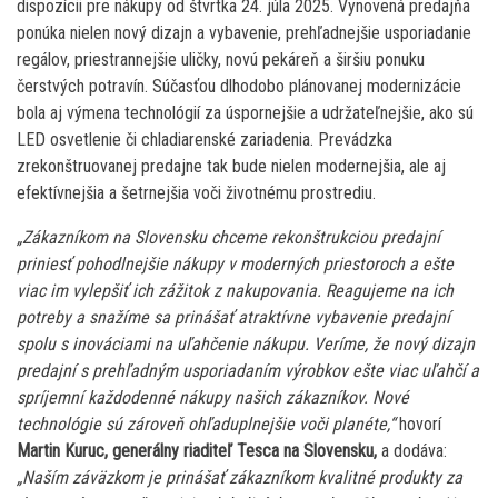
dispozícii pre nákupy od štvrtka 24. júla 2025. Vynovená predajňa
ponúka nielen nový dizajn a vybavenie, prehľadnejšie usporiadanie
regálov, priestrannejšie uličky, novú pekáreň a širšiu ponuku
čerstvých potravín. Súčasťou dlhodobo plánovanej modernizácie
bola aj výmena technológií za úspornejšie a udržateľnejšie, ako sú
LED osvetlenie či chladiarenské zariadenia. Prevádzka
zrekonštruovanej predajne tak bude nielen modernejšia, ale aj
efektívnejšia a šetrnejšia voči životnému prostrediu.
„Zákazníkom na Slovensku chceme rekonštrukciou predajní
priniesť pohodlnejšie nákupy v moderných priestoroch a ešte
viac im vylepšiť ich zážitok z nakupovania. Reagujeme na ich
potreby a snažíme sa prinášať atraktívne vybavenie predajní
spolu s inováciami na uľahčenie nákupu. Veríme, že nový dizajn
predajní s prehľadným usporiadaním výrobkov ešte viac uľahčí a
spríjemní každodenné nákupy našich zákazníkov. Nové
technológie sú zároveň ohľaduplnejšie voči planéte,“
hovorí
Martin Kuruc, generálny riaditeľ Tesca na Slovensku,
a dodáva:
„Naším záväzkom je prinášať zákazníkom kvalitné produkty za