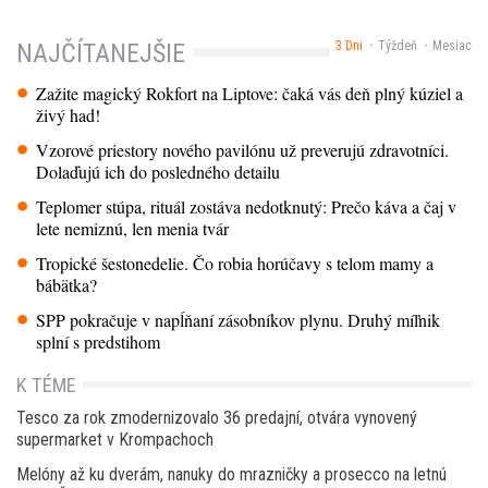
3 Dni
Týždeň
Mesiac
NAJČÍTANEJŠIE
Zažite magický Rokfort na Liptove: čaká vás deň plný kúziel a
živý had!
Vzorové priestory nového pavilónu už preverujú zdravotníci.
Dolaďujú ich do posledného detailu
Teplomer stúpa, rituál zostáva nedotknutý: Prečo káva a čaj v
lete nemiznú, len menia tvár
Tropické šestonedelie. Čo robia horúčavy s telom mamy a
bábätka?
SPP pokračuje v napĺňaní zásobníkov plynu. Druhý míľnik
splní s predstihom
K TÉME
Tesco za rok zmodernizovalo 36 predajní, otvára vynovený
supermarket v Krompachoch
Melóny až ku dverám, nanuky do mrazničky a prosecco na letnú