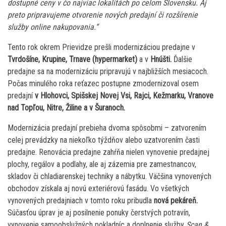
dostupné ceny v čo najviac lokalitách po celom Slovensku. Aj
preto pripravujeme otvorenie nových predajní či rozšírenie
služby online nakupovania.“
Tento rok okrem Prievidze prešli modernizáciou predajne v
Tvrdošíne, Krupine, Trnave (hypermarket)
a v
Hnúšti.
Ďalšie
predajne sa na modernizáciu pripravujú v najbližších mesiacoch.
Počas minulého roka reťazec postupne zmodernizoval osem
predajní
v Hlohovci, Spišskej Novej Vsi, Rajci, Kežmarku, Vranove
nad Topľou, Nitre, Žiline a v Šuranoch.
Modernizácia predajní prebieha dvoma spôsobmi – zatvorením
celej prevádzky na niekoľko týždňov alebo uzatvorením časti
predajne. Renovácia predajne zahŕňa nielen vynovenie predajnej
plochy, regálov a podlahy, ale aj zázemia pre zamestnancov,
skladov či chladiarenskej techniky a nábytku. Väčšina vynovených
obchodov získala aj novú exteriérovú fasádu. Vo všetkých
vynovených predajniach v tomto roku pribudla
nová pekáreň.
Súčasťou úprav je aj posilnenie ponuky čerstvých potravín,
vynovenie samoobslužných pokladníc a doplnenie služby
Scan &