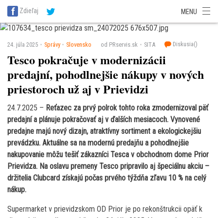
SITA Energetika
SITA Zdravotníctvo
SITA Financie
SITA Doprava
Zdieľaj
MENU
SITA Potravinárstvo
SITA Reality
SITA Školstvo
SITA Vidiek
Diskusia(
)
24. júla 2025
Správy
Slovensko
od PRservis.sk
SITA
Tesco pokračuje v modernizácii
predajní, pohodlnejšie nákupy v nových
priestoroch už aj v Prievidzi
24.7.2025 –
Reťazec za prvý polrok tohto roka zmodernizoval päť
predajní a plánuje pokračovať aj v ďalších mesiacoch. Vynovené
predajne majú nový dizajn, atraktívny sortiment a ekologickejšiu
prevádzku. Aktuálne sa na modernú predajňu a pohodlnejšie
nakupovanie môžu tešiť zákazníci Tesca v obchodnom dome Prior
Prievidza. Na oslavu premeny Tesco pripravilo aj špeciálnu akciu –
držitelia Clubcard získajú počas prvého týždňa zľavu 10 % na celý
nákup.
Supermarket v prievidzskom OD Prior je po rekonštrukcii opäť k