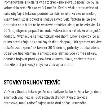
Pomenovanie získala tekvica z gréckeho slova „pepon“, čo by sa
voľne dalo preložiť ako veľký melón. Keď si však predstavíme tú
našu obyčajnú tekvicu, podobá sa skôr na uhorku ako na melón,
však? Nech už je pôvod jej názvu akýkoľvek, faktom je, že ako
potravina neteší len naše chuťové poháriky, ale aj naše zdravie. Až
90 % jej objemu pripadá na vodu, vďaka čomu má nízku energickú
hodnotu. Vyznačuje sa tiež nízkym obsahom tukov a cukrov, čo ju
priam predurčuje do redukčných diét. Naopak, 100 gramov tekvice
dokáže zabezpečiť až takmer 30 % dennej potreby betakaroténu.
Obsahuje tiež vitamíny a antioxidanty eliminujúce voľné radikály,
pomáha bojovať proti vysokému krvnému tlaku, cholesterolu aj
obezite, má priaznivý vplyv na zrak aj na srdce.
STOVKY DRUHOV TEKVÍC
Veľkou výhodou tekvíc je, že sa relatívne ľahko krížia a tak je dnes
známych viac než jej 800 rôznych druhov. Kým z tekvice
obrovskej majú radosť najmä naše deti počas jesenného