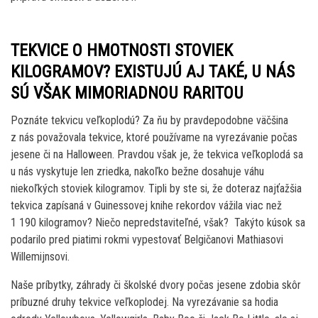
TEKVICE O HMOTNOSTI STOVIEK
KILOGRAMOV? EXISTUJÚ AJ TAKÉ, U NÁS
SÚ VŠAK MIMORIADNOU RARITOU
Poznáte tekvicu veľkoplodú? Za ňu by pravdepodobne väčšina
z nás považovala tekvice, ktoré používame na vyrezávanie počas
jesene či na Halloween. Pravdou však je, že tekvica veľkoplodá sa
u nás vyskytuje len zriedka, nakoľko bežne dosahuje váhu
niekoľkých stoviek kilogramov. Tipli by ste si, že doteraz najťažšia
tekvica zapísaná v Guinessovej knihe rekordov vážila viac než
1 190 kilogramov? Niečo nepredstaviteľné, však? Takýto kúsok sa
podarilo pred piatimi rokmi vypestovať Belgičanovi Mathiasovi
Willemijnsovi.
Naše príbytky, záhrady či školské dvory počas jesene zdobia skôr
príbuzné druhy tekvice veľkoplodej. Na vyrezávanie sa hodia