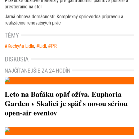
Praktické obalové materiály pre gastronómiu: plastové poháre a
prestieranie na stôl
Jarná obnova domácnosti: Komplexný sprievodca prípravou a
realizáciou renovačných prác
TÉMY
Kuchyňa Lidla
,
Lidl
,
PR
DISKUSIA
NAJČÍTANEJŠIE ZA 24 HODÍN
Leto na Baťáku opäť ožíva. Euphoria
Garden v Skalici je späť s novou sériou
open-air eventov