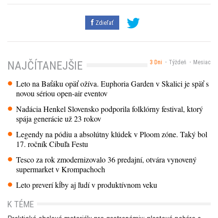
Zdieľať
3 Dni
Týždeň
Mesiac
NAJČÍTANEJŠIE
Leto na Baťáku opäť ožíva. Euphoria Garden v Skalici je späť s
novou sériou open-air eventov
Nadácia Henkel Slovensko podporila folklórny festival, ktorý
spája generácie už 23 rokov
Legendy na pódiu a absolútny klúdek v Ploom zóne. Taký bol
17. ročník Cibuľa Festu
Tesco za rok zmodernizovalo 36 predajní, otvára vynovený
supermarket v Krompachoch
Leto preverí kĺby aj ľudí v produktívnom veku
K TÉME