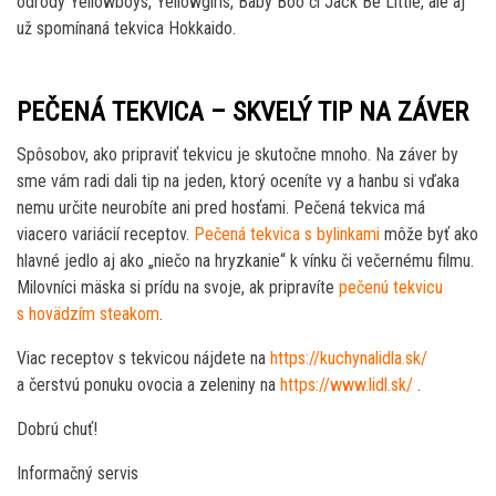
odrody Yellowboys, Yellowgirls, Baby Boo či Jack Be Little, ale aj
už spomínaná tekvica Hokkaido.
PEČENÁ TEKVICA – SKVELÝ TIP NA ZÁVER
Spôsobov, ako pripraviť tekvicu je skutočne mnoho. Na záver by
sme vám radi dali tip na jeden, ktorý oceníte vy a hanbu si vďaka
nemu určite neurobíte ani pred hosťami. Pečená tekvica má
viacero variácií receptov.
Pečená tekvica s bylinkami
môže byť ako
hlavné jedlo aj ako „niečo na hryzkanie“ k vínku či večernému filmu.
Milovníci mäska si prídu na svoje, ak pripravíte
pečenú tekvicu
s hovädzím steakom
.
Viac receptov s tekvicou nájdete na
https://kuchynalidla.sk/
a čerstvú ponuku ovocia a zeleniny na
https://www.lidl.sk/
.
Dobrú chuť!
Informačný servis