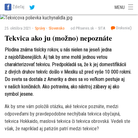
SITA Energetika
SITA Zdravotníctvo
SITA Financie
SITA Doprava
Zdieľaj
MENU
SITA Potravinárstvo
SITA Reality
SITA Školstvo
SITA Vidiek
Diskusia(
)
25. októbra 2021
Správy
Slovensko
od PRservis.sk
SITA
Tekvica ako ju (možno) nepoznáte
Plodina známa tisícky rokov, u nás nielen na jeseň jedna
z najobľúbenejších. Aj tak by sme mohli jednou vetou
charakterizovať tekvicu. Predpokladá sa, že k jej domestifikácii
z divých druhov tekvíc došlo v Mexiku už pred vyše 10 000 rokmi.
Do sveta sa dostala z Ameriky a dnes sa vo veľkom pestuje aj
v našich končinách. Ako potravina, ako nástroj zábavy aj ako
symbol jesene.
Ak by sme vám položili otázku, aké tekvice poznáte, medzi
odpoveďami by pravdepodobne nechýbala tekvica obyčajná,
tekvica Hokkaido, maslová tekvica či tekvica obrovská. Vedeli ste
však, že napríklad aj patizón patrí medzi tekvice?