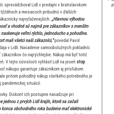
p
 sprevádzkoval Lidl v predajni v bratislavskom
 týždňoch a mesiacoch pribudnú v ďalších
zákaznícky najvyťaženejších.
„Hlavnou výhodou
nosť a vhodné sú najmä pre zákazníkov s menším
naskenuje veľmi rýchlo, jednoducho a pohodlne.
rt mali všetci naši zákazníci,“
povedal Pavol
daja v Lidli. Nasadenie samoobslužných pokladníc
 zákazníkov čo najrýchlejšie. Nákup má byť totiž
ň. V tejto súvislosti vyhlásil Lidl na jeseň
stop
sť nákupu garantuje zákazníkom aj prísľubom
, ale pritom pohodlný nákup všetkého potrebného je
j pandemickej situácií.
ovky. Diskont ich postupne nasadzuje pri
e jednou z prvých Lidl krajín, ktoré sa začali
do konca obchodného roka budeme mať elektronické