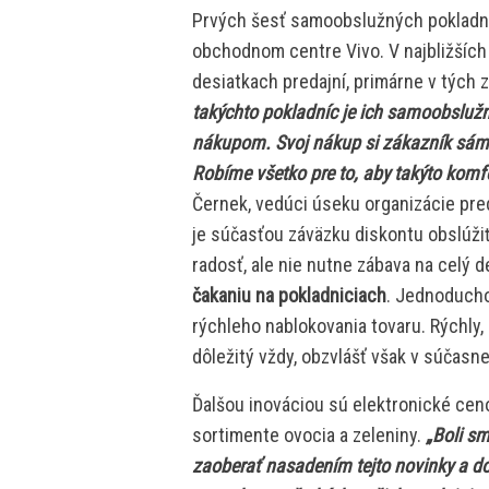
Prvých šesť samoobslužných pokladníc
obchodnom centre Vivo. V najbližších
desiatkach predajní, primárne v tých 
takýchto pokladníc je ich samoobsluž
nákupom. Svoj nákup si zákazník sám 
Robíme všetko pre to, aby takýto komfo
Černek, vedúci úseku organizácie pre
je súčasťou záväzku diskontu obslúžiť
radosť, ale nie nutne zábava na celý de
čakaniu na pokladniciach
. Jednoducho
rýchleho nablokovania tovaru. Rýchly
dôležitý vždy, obzvlášť však v súčasne
Ďalšou inováciou sú elektronické cen
sortimente ovocia a zeleniny.
„Boli sm
zaoberať nasadením tejto novinky a 