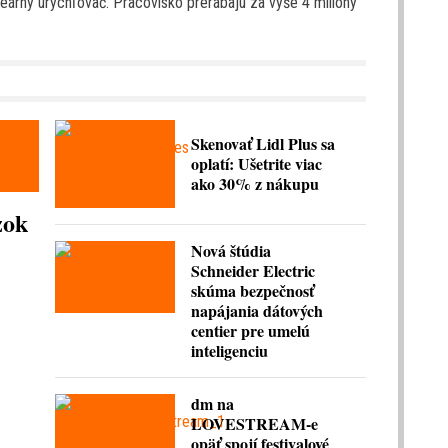
eárny urýchľovač. Pracovisko prerábajú za vyše 4 milióny
Skenovať Lidl Plus sa
oplatí: Ušetrite viac
ako 30% z nákupu
zok
Nová štúdia
Schneider Electric
skúma bezpečnosť
napájania dátových
centier pre umelú
inteligenciu
dm na
LOVESTREAM-e
opäť spojí festivalové