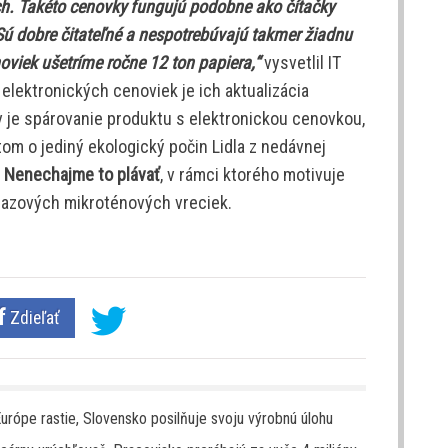
ch. Takéto cenovky fungujú podobne ako čítačky
 Sú dobre čitateľné a nespotrebúvajú takmer žiadnu
oviek ušetríme ročne 12 ton papiera,“
vysvetlil IT
 elektronických cenoviek je ich aktualizácia
 je spárovanie produktu s elektronickou cenovkou,
tom o jediný ekologický počin Lidla z nedávnej
t
Nenechajme to plávať
, v rámci ktorého motivuje
razových mikroténových vreciek.
Zdieľať
urópe rastie, Slovensko posilňuje svoju výrobnú úlohu