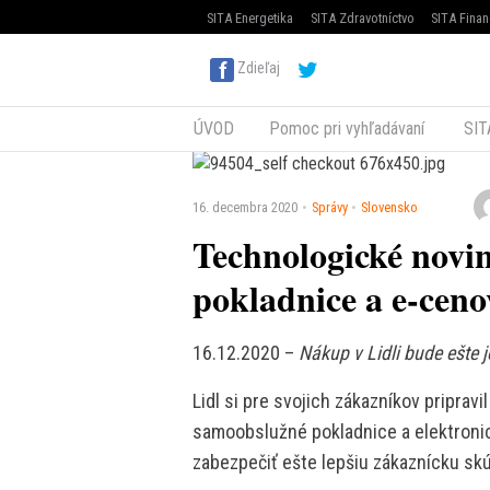
SITA Energetika
SITA Zdravotníctvo
SITA Finan
Zdieľaj
ÚVOD
Pomoc pri vyhľadávaní
SIT
16. decembra 2020
Správy
Slovensko
Technologické novi
pokladnice a e-cen
16.12.2020 –
Nákup v Lidli bude ešte j
Lidl si pre svojich zákazníkov pripra
samoobslužné pokladnice a elektroni
zabezpečiť ešte lepšiu zákaznícku skú