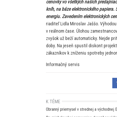
cenovky vo všetkých našich predajnia
kníh, na báze elektronického papiera.
energiu. Zavedením elektronických cen
riaditeľ Lidla Miroslav Jaššo. Výhodou
v reálnom čase. Úlohou zamestnancov
zvyšok už beží automaticky. Nejde pri
doby. Na jeseň spustil diskont projek
zákazníkov k zníženiu spotreby jedno
Informačný servis
K TÉME
Obranný priemysel v strednej a východnej E