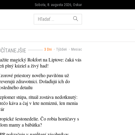
Sobota, 8. augusta 2026, Oskar
Hľadať:
ČÍTANEJŠIE
3 Dni
Týždeň
Mesiac
ažite magický Rokfort na Liptove: čaká vás
eň plný kúziel a živý had!
zorové priestory nového pavilónu už
reverujú zdravotníci. Dolaďujú ich do
osledného detailu
eplomer stúpa, rituál zostáva nedotknutý:
rečo káva a čaj v lete nemiznú, len menia
vár
ropické šestonedelie. Čo robia horúčavy s
elom mamy a bábätka?
PP pokračuje v napĺňaní zásobníkov