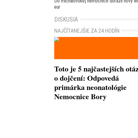
Do michalovskej nemocnice dorazil nový lin
eur
DISKUSIA
NAJČÍTANEJŠIE ZA 24 HODÍN
Toto je 5 najčastejších otá
o dojčení: Odpovedá
primárka neonatológie
Nemocnice Bory