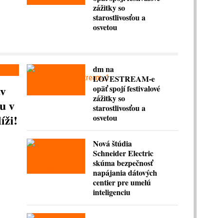
zážitky so
starostlivosťou a
osvetou
dm na
LOVESTREAM-e
av
opäť spojí festivalové
zážitky so
u v
starostlivosťou a
íži!
osvetou
Nová štúdia
Schneider Electric
skúma bezpečnosť
napájania dátových
centier pre umelú
inteligenciu