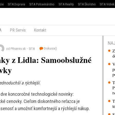
cie
SITA Doprava
SITA Potravinárstvo
SITA Reality
SITA Školstvo
SITA Vidiek
A
PR Servis
Kontakt
NAJ
Diskusia(
)
od PRservis.sk
SITA
Z
d
nky z Lidla: Samoobslužné
V
ovky
p
p
T
ednoduchší a rýchlejší.
P
t
vil dve koncoročné technologické novinky:
T
cké cenovky. Cieľom diskontného reťazca je
t
senosť a umožniť komfortnejší a rýchlejší nákup.
S