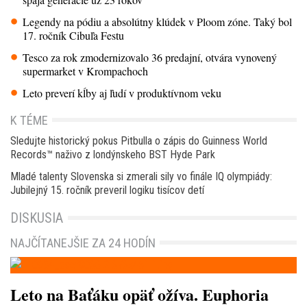
Legendy na pódiu a absolútny klúdek v Ploom zóne. Taký bol
17. ročník Cibuľa Festu
Tesco za rok zmodernizovalo 36 predajní, otvára vynovený
supermarket v Krompachoch
Leto preverí kĺby aj ľudí v produktívnom veku
K TÉME
Sledujte historický pokus Pitbulla o zápis do Guinness World
Records™ naživo z londýnskeho BST Hyde Park
Mladé talenty Slovenska si zmerali sily vo finále IQ olympiády:
Jubilejný 15. ročník preveril logiku tisícov detí
DISKUSIA
NAJČÍTANEJŠIE ZA 24 HODÍN
Leto na Baťáku opäť ožíva. Euphoria