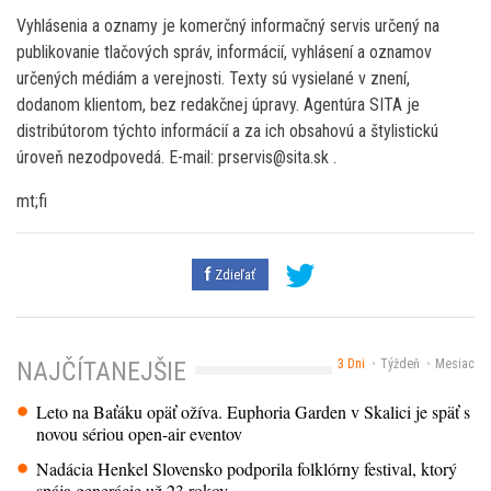
Vyhlásenia a oznamy je komerčný informačný servis určený na
publikovanie tlačových správ, informácií, vyhlásení a oznamov
určených médiám a verejnosti. Texty sú vysielané v znení,
dodanom klientom, bez redakčnej úpravy. Agentúra SITA je
distribútorom týchto informácií a za ich obsahovú a štylistickú
úroveň nezodpovedá. E-mail: prservis@sita.sk .
mt;fi
Zdieľať
3 Dni
Týždeň
Mesiac
NAJČÍTANEJŠIE
Leto na Baťáku opäť ožíva. Euphoria Garden v Skalici je späť s
novou sériou open-air eventov
Nadácia Henkel Slovensko podporila folklórny festival, ktorý
spája generácie už 23 rokov