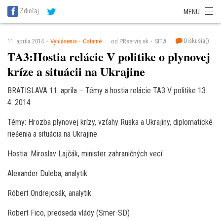
SITA Energetika
SITA Zdravotníctvo
SITA Financie
SITA Doprava
Zdieľaj
MENU
SITA Potravinárstvo
SITA Reality
SITA Školstvo
SITA Vidiek
Diskusia(
)
11. apríla 2014
Vyhlásenia
Ostatné
od PRservis.sk
SITA
TA3:Hostia relácie V politike o plynovej
kríze a situácii na Ukrajine
BRATISLAVA 11. apríla – Témy a hostia relácie TA3 V politike 13.
4. 2014
Témy: Hrozba plynovej krízy, vzťahy Ruska a Ukrajiny, diplomatické
riešenia a situácia na Ukrajine
Hostia: Miroslav Lajčák, minister zahraničných vecí
Alexander Duleba, analytik
Róbert Ondrejcsák, analytik
Robert Fico, predseda vlády (Smer-SD)